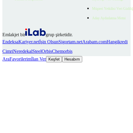
Müşteri Yetkilisi Veri Gizlili
Aday Aydınlatma Metni
Emlakjet bir
grup şirketidir.
Endeksa
Kariyer.net
İşin Olsun
Sigortam.net
Arabam.com
Hangikredi
Cimri
Neredekal
SteelOrbis
Chemorbis
Ara
Favorilerim
İlan Ver
Keşfet
Hesabım