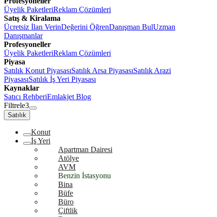
Profesyoneller
Üyelik Paketleri
Reklam Çözümleri
Satış & Kiralama
Ücretsiz İlan Verin
Değerini Öğren
Danışman Bul
Uzman
Danışmanlar
Profesyoneller
Üyelik Paketleri
Reklam Çözümleri
Piyasa
Satılık Konut Piyasası
Satılık Arsa Piyasası
Satılık Arazi
Piyasası
Satılık İş Yeri Piyasası
Kaynaklar
Satıcı Rehberi
Emlakjet Blog
Filtrele
3
Satılık
Konut
İş Yeri
Apartman Dairesi
Atölye
AVM
Benzin İstasyonu
Bina
Büfe
Büro
Çiftlik