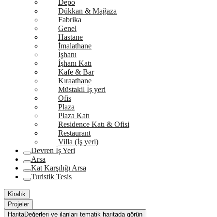
Depo
Dükkan & Mağaza
Fabrika
Genel
Hastane
İmalathane
İşhanı
İşhanı Katı
Kafe & Bar
Kıraathane
Müstakil İş yeri
Ofis
Plaza
Plaza Katı
Residence Katı & Ofisi
Restaurant
Villa (İş yeri)
Devren İş Yeri
Arsa
Kat Karşılığı Arsa
Turistik Tesis
Kiralık
Projeler
Harita
Değerleri ve ilanları tematik haritada görün