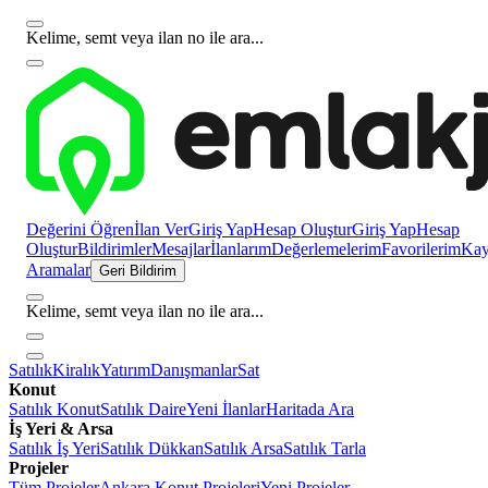
Kelime, semt veya ilan no ile ara...
Değerini Öğren
İlan Ver
Giriş Yap
Hesap Oluştur
Giriş Yap
Hesap
Oluştur
Bildirimler
Mesajlar
İlanlarım
Değerlemelerim
Favorilerim
Kayı
Aramalar
Geri Bildirim
Kelime, semt veya ilan no ile ara...
Satılık
Kiralık
Yatırım
Danışmanlar
Sat
Konut
Satılık Konut
Satılık Daire
Yeni İlanlar
Haritada Ara
İş Yeri & Arsa
Satılık İş Yeri
Satılık Dükkan
Satılık Arsa
Satılık Tarla
Projeler
Tüm Projeler
Ankara Konut Projeleri
Yeni Projeler