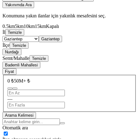
Yakınımda Ara
Konumuna yakın ilanlar için yakınlık mesafesini seç.
0.5km
5km
10km
15km
Kapalı
İl
Temizle
Gaziantep
İlçe
Temizle
Nurdağı
Semt/Mahalle
Temizle
Bademli Mahallesi
Fiyat
0 ₺
50M+ ₺
—
Arama Kelimesi
Otomatik ara