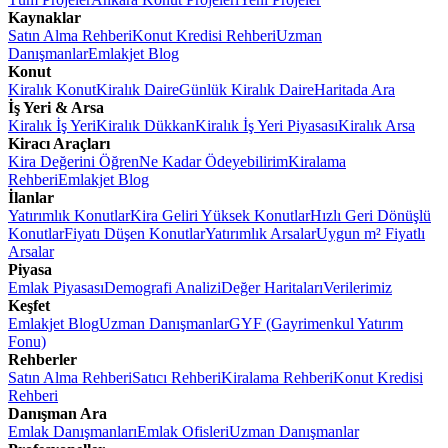
Kaynaklar
Satın Alma Rehberi
Konut Kredisi Rehberi
Uzman
Danışmanlar
Emlakjet Blog
Konut
Kiralık Konut
Kiralık Daire
Günlük Kiralık Daire
Haritada Ara
İş Yeri & Arsa
Kiralık İş Yeri
Kiralık Dükkan
Kiralık İş Yeri Piyasası
Kiralık Arsa
Kiracı Araçları
Kira Değerini Öğren
Ne Kadar Ödeyebilirim
Kiralama
Rehberi
Emlakjet Blog
İlanlar
Yatırımlık Konutlar
Kira Geliri Yüksek Konutlar
Hızlı Geri Dönüşlü
Konutlar
Fiyatı Düşen Konutlar
Yatırımlık Arsalar
Uygun m² Fiyatlı
Arsalar
Piyasa
Emlak Piyasası
Demografi Analizi
Değer Haritaları
Verilerimiz
Keşfet
Emlakjet Blog
Uzman Danışmanlar
GYF (Gayrimenkul Yatırım
Fonu)
Rehberler
Satın Alma Rehberi
Satıcı Rehberi
Kiralama Rehberi
Konut Kredisi
Rehberi
Danışman Ara
Emlak Danışmanları
Emlak Ofisleri
Uzman Danışmanlar