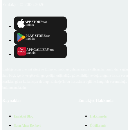
Emlakjet © 2006-2026
APP STORE
'dan
İNDİRİN
PLAY STORE
'dan
İNDİRİN
APP GALLERY
'den
İNDİRİN
Emlakjet.com internet sitesi ve Emlakjet mobil uygulamalarında kullanıcılar tarafından sağlana
ilan, bilgi, içerik ve görselin gerçekliği, orijinalliği, güvenilirliği ve doğruluğuna ilişkin soru
içerikleri giren kullanıcıya ait olup, Emlakjet'in bu hususlarla ilgili herhangi bir sorumluluğu
bulunmamaktadır.
Kaynaklar
Emlakjet Hakkında
Emlakjet Blog
Hakkımızda
Satın Alma Rehberi
Ödüllerimiz