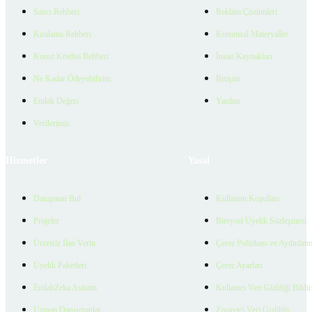
Satıcı Rehberi
Reklam Çözümleri
Kiralama Rehberi
Kurumsal Materyaller
Konut Kredisi Rehberi
İnsan Kaynakları
Ne Kadar Ödeyebilirim
İletişim
Emlak Değeri
Yardım
Verilerimiz
Hizmetler
Yasal
Danışman Bul
Kullanım Koşulları
Projeler
Bireysel Üyelik Sözleşmesi
Ücretsiz İlan Verin
Çerez Politikası ve Aydınlat
Üyelik Paketleri
Çerez Ayarları
EmlakZeka Asistan
Kullanıcı Veri Gizliliği Bildi
Uzman Danışmanlar
Ziyaretçi Veri Gizliliği