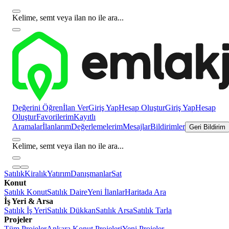
Kelime, semt veya ilan no ile ara...
Değerini Öğren
İlan Ver
Giriş Yap
Hesap Oluştur
Giriş Yap
Hesap
Oluştur
Favorilerim
Kayıtlı
Aramalar
İlanlarım
Değerlemelerim
Mesajlar
Bildirimler
Geri Bildirim
Kelime, semt veya ilan no ile ara...
Satılık
Kiralık
Yatırım
Danışmanlar
Sat
Konut
Satılık Konut
Satılık Daire
Yeni İlanlar
Haritada Ara
İş Yeri & Arsa
Satılık İş Yeri
Satılık Dükkan
Satılık Arsa
Satılık Tarla
Projeler
Tüm Projeler
Ankara Konut Projeleri
Yeni Projeler