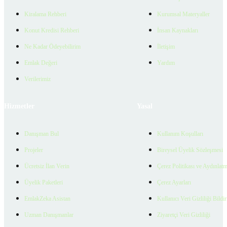
Kiralama Rehberi
Kurumsal Materyaller
Konut Kredisi Rehberi
İnsan Kaynakları
Ne Kadar Ödeyebilirim
İletişim
Emlak Değeri
Yardım
Verilerimiz
Hizmetler
Yasal
Danışman Bul
Kullanım Koşulları
Projeler
Bireysel Üyelik Sözleşmesi
Ücretsiz İlan Verin
Çerez Politikası ve Aydınlat
Üyelik Paketleri
Çerez Ayarları
EmlakZeka Asistan
Kullanıcı Veri Gizliliği Bildi
Uzman Danışmanlar
Ziyaretçi Veri Gizliliği