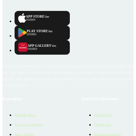
APP STORE
'dan
İNDİRİN
PLAY STORE
'dan
İNDİRİN
APP GALLERY
'den
İNDİRİN
Emlakjet.com internet sitesi ve Emlakjet mobil uygulamalarında kullanıcılar tarafından sağlana
ilan, bilgi, içerik ve görselin gerçekliği, orijinalliği, güvenilirliği ve doğruluğuna ilişkin soru
içerikleri giren kullanıcıya ait olup, Emlakjet'in bu hususlarla ilgili herhangi bir sorumluluğu
bulunmamaktadır.
Kaynaklar
Emlakjet Hakkında
Emlakjet Blog
Hakkımızda
Satın Alma Rehberi
Ödüllerimiz
Satıcı Rehberi
Reklam Çözümleri