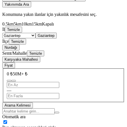
Yakınımda Ara
Konumuna yakın ilanlar için yakınlık mesafesini seç.
0.5km
5km
10km
15km
Kapalı
İl
Temizle
Gaziantep
İlçe
Temizle
Nurdağı
Semt/Mahalle
Temizle
Karşıyaka Mahallesi
Fiyat
0 ₺
50M+ ₺
—
Arama Kelimesi
Otomatik ara