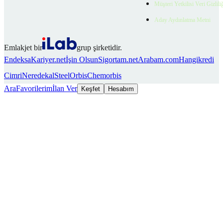
Müşteri Yetkilisi Veri Gizlili
Aday Aydınlatma Metni
Emlakjet bir
grup şirketidir.
Endeksa
Kariyer.net
İşin Olsun
Sigortam.net
Arabam.com
Hangikredi
Cimri
Neredekal
SteelOrbis
Chemorbis
Ara
Favorilerim
İlan Ver
Keşfet
Hesabım