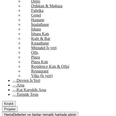
Depo
Dükkan & Mağaza
Fabrika
Genel
Hastane
İmalathane
İşhanı
İşhanı Katı
Kafe & Bar
Kıraathane
Müstakil İş yeri
Ofis
Plaza
Plaza Katı
Residence Katı & Ofisi
Restaurant
Villa (İş yeri)
Devren İş Yeri
Arsa
Kat Karşılığı Arsa
Turistik Tesis
Kiralık
Projeler
Harita
Değerleri ve ilanları tematik haritada görün