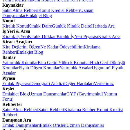
Kaynaklar
Satın Alma Rehberi
Konut Kredisi Rehberi
Uzman
Danışmanlar
Emlakjet Blog
Konut
Kiralık Konut
Kiralık Daire
Günlük Kiralık Daire
Haritada Ara
İş Yeri & Arsa
Kiralık İş Yeri
Kiralık Dükkan
Kiralık İş Yeri Piyasası
Kiralık Arsa
Kiracı Araçları
Kira Değerini Öğren
Ne Kadar Ödeyebilirim
Kiralama
Rehberi
Emlakjet Blog
İlanlar
Yatırımlık Konutlar
Kira Geliri Yüksek Konutlar
Hızlı Geri Dönüşlü
Konutlar
Fiyatı Düşen Konutlar
Yatırımlık Arsalar
Uygun m² Fiyatlı
Arsalar
Piyasa
Emlak Piyasası
Demografi Analizi
Değer Haritaları
Verilerimiz
Keşfet
Emlakjet Blog
Uzman Danışmanlar
GYF (Gayrimenkul Yatırım
Fonu)
Rehberler
Satın Alma Rehberi
Satıcı Rehberi
Kiralama Rehberi
Konut Kredisi
Rehberi
Danışman Ara
Emlak Danışmanları
Emlak Ofisleri
Uzman Danışmanlar