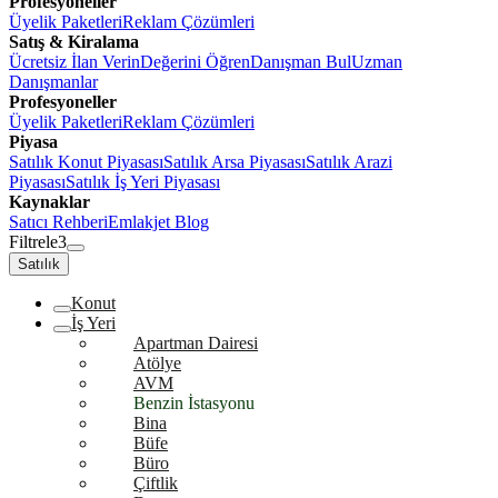
Profesyoneller
Üyelik Paketleri
Reklam Çözümleri
Satış & Kiralama
Ücretsiz İlan Verin
Değerini Öğren
Danışman Bul
Uzman
Danışmanlar
Profesyoneller
Üyelik Paketleri
Reklam Çözümleri
Piyasa
Satılık Konut Piyasası
Satılık Arsa Piyasası
Satılık Arazi
Piyasası
Satılık İş Yeri Piyasası
Kaynaklar
Satıcı Rehberi
Emlakjet Blog
Filtrele
3
Satılık
Konut
İş Yeri
Apartman Dairesi
Atölye
AVM
Benzin İstasyonu
Bina
Büfe
Büro
Çiftlik