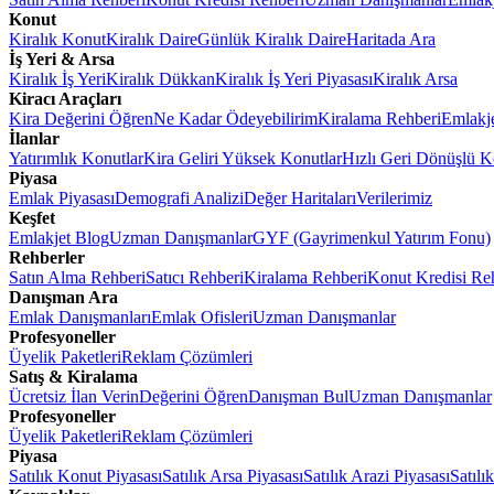
Konut
Kiralık Konut
Kiralık Daire
Günlük Kiralık Daire
Haritada Ara
İş Yeri & Arsa
Kiralık İş Yeri
Kiralık Dükkan
Kiralık İş Yeri Piyasası
Kiralık Arsa
Kiracı Araçları
Kira Değerini Öğren
Ne Kadar Ödeyebilirim
Kiralama Rehberi
Emlakj
İlanlar
Yatırımlık Konutlar
Kira Geliri Yüksek Konutlar
Hızlı Geri Dönüşlü K
Piyasa
Emlak Piyasası
Demografi Analizi
Değer Haritaları
Verilerimiz
Keşfet
Emlakjet Blog
Uzman Danışmanlar
GYF (Gayrimenkul Yatırım Fonu)
Rehberler
Satın Alma Rehberi
Satıcı Rehberi
Kiralama Rehberi
Konut Kredisi Re
Danışman Ara
Emlak Danışmanları
Emlak Ofisleri
Uzman Danışmanlar
Profesyoneller
Üyelik Paketleri
Reklam Çözümleri
Satış & Kiralama
Ücretsiz İlan Verin
Değerini Öğren
Danışman Bul
Uzman Danışmanlar
Profesyoneller
Üyelik Paketleri
Reklam Çözümleri
Piyasa
Satılık Konut Piyasası
Satılık Arsa Piyasası
Satılık Arazi Piyasası
Satılı