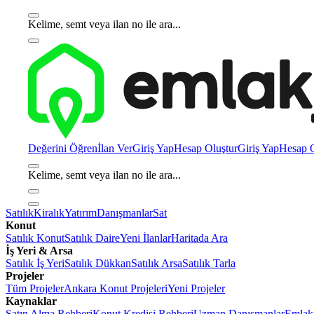
Kelime, semt veya ilan no ile ara...
Değerini Öğren
İlan Ver
Giriş Yap
Hesap Oluştur
Giriş Yap
Hesap O
Kelime, semt veya ilan no ile ara...
Satılık
Kiralık
Yatırım
Danışmanlar
Sat
Konut
Satılık Konut
Satılık Daire
Yeni İlanlar
Haritada Ara
İş Yeri & Arsa
Satılık İş Yeri
Satılık Dükkan
Satılık Arsa
Satılık Tarla
Projeler
Tüm Projeler
Ankara Konut Projeleri
Yeni Projeler
Kaynaklar
Satın Alma Rehberi
Konut Kredisi Rehberi
Uzman Danışmanlar
Emlakj