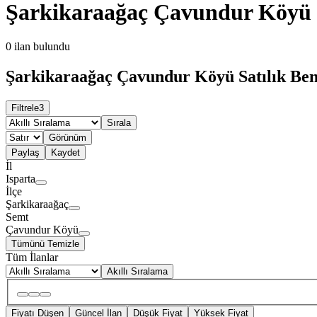
Şarkikaraağaç Çavundur Köyü S
0
ilan bulundu
Şarkikaraağaç Çavundur Köyü Satılık Benz
Filtrele
3
Sırala
Görünüm
Paylaş
Kaydet
İl
Isparta
İlçe
Şarkikaraağaç
Semt
Çavundur Köyü
Tümünü Temizle
Tüm İlanlar
Akıllı Sıralama
Fiyatı Düşen
Güncel İlan
Düşük Fiyat
Yüksek Fiyat