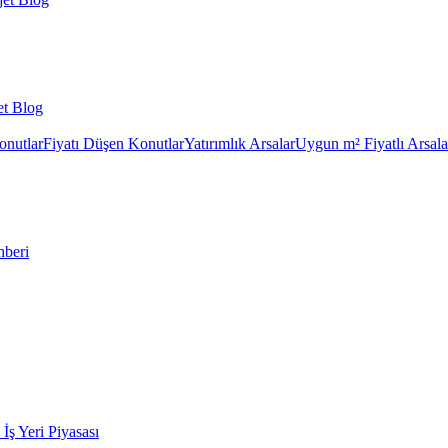
et Blog
onutlar
Fiyatı Düşen Konutlar
Yatırımlık Arsalar
Uygun m² Fiyatlı Arsala
hberi
k İş Yeri Piyasası