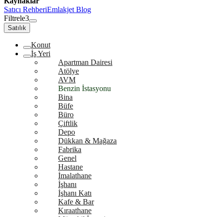
Kaynaklar
Satıcı Rehberi
Emlakjet Blog
Filtrele
3
Satılık
Konut
İş Yeri
Apartman Dairesi
Atölye
AVM
Benzin İstasyonu
Bina
Büfe
Büro
Çiftlik
Depo
Dükkan & Mağaza
Fabrika
Genel
Hastane
İmalathane
İşhanı
İşhanı Katı
Kafe & Bar
Kıraathane