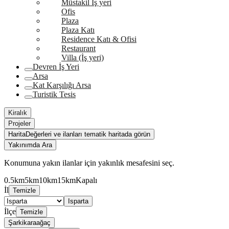
Müstakil İş yeri
Ofis
Plaza
Plaza Katı
Residence Katı & Ofisi
Restaurant
Villa (İş yeri)
Devren İş Yeri
Arsa
Kat Karşılığı Arsa
Turistik Tesis
Kiralık
Projeler
Harita
Değerleri ve ilanları tematik haritada görün
Yakınımda Ara
Konumuna yakın ilanlar için yakınlık mesafesini seç.
0.5km
5km
10km
15km
Kapalı
İl
Temizle
Isparta
İlçe
Temizle
Şarkikaraağaç