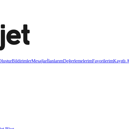
luştur
Bildirimler
Mesajlar
İlanlarım
Değerlemelerim
Favorilerim
Kayıtlı 
et Blog