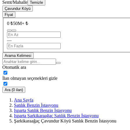
Semt/Mahalle
Temizle
Çavundur Köyü
Fiyat
0 ₺
50M+ ₺
—
Arama Kelimesi
Otomatik ara
İlan olmayan seçenekleri gizle
Ara (0 ilan)
Ana Sayfa
Satılık Benzin İstasyonu
Isparta Satılık Benzin İstasyonu
Isparta Şarkikaraağaç Satılık Benzin İstasyonu
Şarkikaraağaç Çavundur Köyü Satılık Benzin İstasyonu