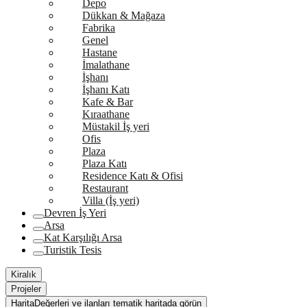
Depo
Dükkan & Mağaza
Fabrika
Genel
Hastane
İmalathane
İşhanı
İşhanı Katı
Kafe & Bar
Kıraathane
Müstakil İş yeri
Ofis
Plaza
Plaza Katı
Residence Katı & Ofisi
Restaurant
Villa (İş yeri)
Devren İş Yeri
Arsa
Kat Karşılığı Arsa
Turistik Tesis
Kiralık
Projeler
Harita
Değerleri ve ilanları tematik haritada görün