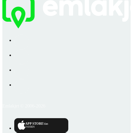
Emlakjet © 2006-2026
APP STORE
'dan
İNDİRİN