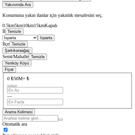
Yakınımda Ara
Konumuna yakın ilanlar için yakınlık mesafesini seç.
0.5km
5km
10km
15km
Kapalı
İl
Temizle
Isparta
İlçe
Temizle
Şarkikaraağaç
Semt/Mahalle
Temizle
Yeniköy Köyü
Fiyat
0 ₺
50M+ ₺
—
Arama Kelimesi
Otomatik ara