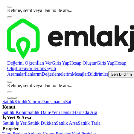
Kelime, semt veya ilan no ile ara...
Değerini Öğren
İlan Ver
Giriş Yap
Hesap Oluştur
Giriş Yap
Hesap
Oluştur
Favorilerim
Kayıtlı
Aramalar
İlanlarım
Değerlemelerim
Mesajlar
Bildirimler
Geri Bildirim
Kelime, semt veya ilan no ile ara...
Satılık
Kiralık
Yatırım
Danışmanlar
Sat
Konut
Satılık Konut
Satılık Daire
Yeni İlanlar
Haritada Ara
İş Yeri & Arsa
Satılık İş Yeri
Satılık Dükkan
Satılık Arsa
Satılık Tarla
Projeler
Tüm Projeler
Ankara Konut Projeleri
Yeni Projeler