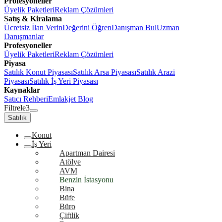
Profesyoneller
Üyelik Paketleri
Reklam Çözümleri
Satış & Kiralama
Ücretsiz İlan Verin
Değerini Öğren
Danışman Bul
Uzman
Danışmanlar
Profesyoneller
Üyelik Paketleri
Reklam Çözümleri
Piyasa
Satılık Konut Piyasası
Satılık Arsa Piyasası
Satılık Arazi
Piyasası
Satılık İş Yeri Piyasası
Kaynaklar
Satıcı Rehberi
Emlakjet Blog
Filtrele
3
Satılık
Konut
İş Yeri
Apartman Dairesi
Atölye
AVM
Benzin İstasyonu
Bina
Büfe
Büro
Çiftlik