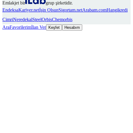
Emlakjet bir
grup şirketidir.
Endeksa
Kariyer.net
İşin Olsun
Sigortam.net
Arabam.com
Hangikredi
Cimri
Neredekal
SteelOrbis
Chemorbis
Ara
Favorilerim
İlan Ver
Keşfet
Hesabım