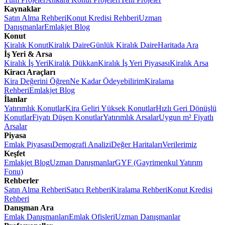
Kaynaklar
Satın Alma Rehberi
Konut Kredisi Rehberi
Uzman
Danışmanlar
Emlakjet Blog
Konut
Kiralık Konut
Kiralık Daire
Günlük Kiralık Daire
Haritada Ara
İş Yeri & Arsa
Kiralık İş Yeri
Kiralık Dükkan
Kiralık İş Yeri Piyasası
Kiralık Arsa
Kiracı Araçları
Kira Değerini Öğren
Ne Kadar Ödeyebilirim
Kiralama
Rehberi
Emlakjet Blog
İlanlar
Yatırımlık Konutlar
Kira Geliri Yüksek Konutlar
Hızlı Geri Dönüşlü
Konutlar
Fiyatı Düşen Konutlar
Yatırımlık Arsalar
Uygun m² Fiyatlı
Arsalar
Piyasa
Emlak Piyasası
Demografi Analizi
Değer Haritaları
Verilerimiz
Keşfet
Emlakjet Blog
Uzman Danışmanlar
GYF (Gayrimenkul Yatırım
Fonu)
Rehberler
Satın Alma Rehberi
Satıcı Rehberi
Kiralama Rehberi
Konut Kredisi
Rehberi
Danışman Ara
Emlak Danışmanları
Emlak Ofisleri
Uzman Danışmanlar