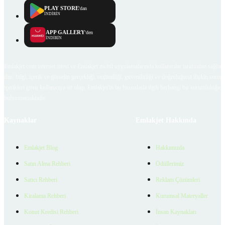
PLAY STORE
'dan
İNDİRİN
APP GALLERY
'den
İNDİRİN
Emlakjet.com internet sitesi ve Emlakjet mobil uygulamalarında kullanıcılar tarafından sağlana
ilan, bilgi, içerik ve görselin gerçekliği, orijinalliği, güvenilirliği ve doğruluğuna ilişkin soru
içerikleri giren kullanıcıya ait olup, Emlakjet'in bu hususlarla ilgili herhangi bir sorumluluğu
bulunmamaktadır.
Kaynaklar
Emlakjet Hakkında
Emlakjet Blog
Hakkımızda
Satın Alma Rehberi
Ödüllerimiz
Satıcı Rehberi
Reklam Çözümleri
Kiralama Rehberi
Kurumsal Materyaller
Konut Kredisi Rehberi
İnsan Kaynakları