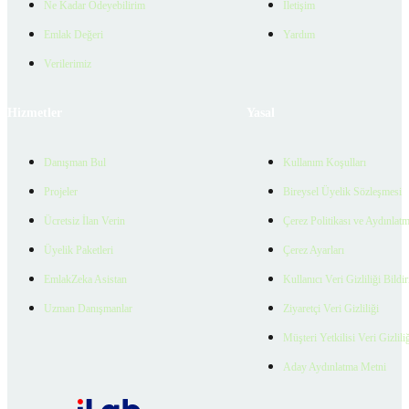
Ne Kadar Ödeyebilirim
İletişim
Emlak Değeri
Yardım
Verilerimiz
Hizmetler
Yasal
Danışman Bul
Kullanım Koşulları
Projeler
Bireysel Üyelik Sözleşmesi
Ücretsiz İlan Verin
Çerez Politikası ve Aydınlat
Üyelik Paketleri
Çerez Ayarları
EmlakZeka Asistan
Kullanıcı Veri Gizliliği Bildi
Uzman Danışmanlar
Ziyaretçi Veri Gizliliği
Müşteri Yetkilisi Veri Gizlili
Aday Aydınlatma Metni