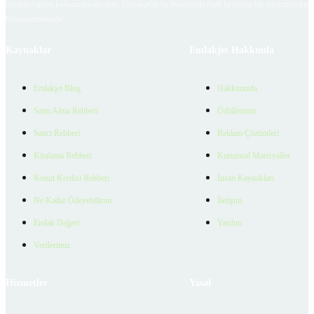
içerikleri giren kullanıcıya ait olup, Emlakjet'in bu hususlarla ilgili herhangi bir sorumluluğu
bulunmamaktadır.
Kaynaklar
Emlakjet Hakkında
Emlakjet Blog
Hakkımızda
Satın Alma Rehberi
Ödüllerimiz
Satıcı Rehberi
Reklam Çözümleri
Kiralama Rehberi
Kurumsal Materyaller
Konut Kredisi Rehberi
İnsan Kaynakları
Ne Kadar Ödeyebilirim
İletişim
Emlak Değeri
Yardım
Verilerimiz
Hizmetler
Yasal