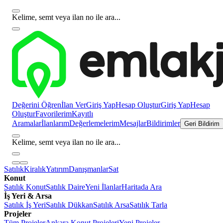
Kelime, semt veya ilan no ile ara...
Değerini Öğren
İlan Ver
Giriş Yap
Hesap Oluştur
Giriş Yap
Hesap
Oluştur
Favorilerim
Kayıtlı
Aramalar
İlanlarım
Değerlemelerim
Mesajlar
Bildirimler
Geri Bildirim
Kelime, semt veya ilan no ile ara...
Satılık
Kiralık
Yatırım
Danışmanlar
Sat
Konut
Satılık Konut
Satılık Daire
Yeni İlanlar
Haritada Ara
İş Yeri & Arsa
Satılık İş Yeri
Satılık Dükkan
Satılık Arsa
Satılık Tarla
Projeler
Tüm Projeler
Ankara Konut Projeleri
Yeni Projeler