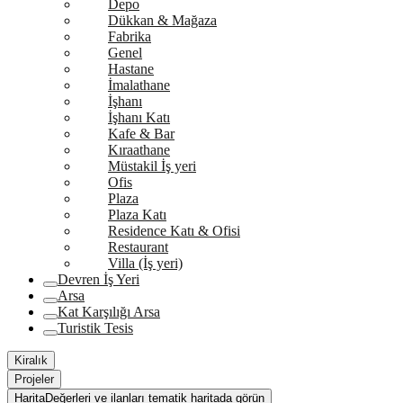
Depo
Dükkan & Mağaza
Fabrika
Genel
Hastane
İmalathane
İşhanı
İşhanı Katı
Kafe & Bar
Kıraathane
Müstakil İş yeri
Ofis
Plaza
Plaza Katı
Residence Katı & Ofisi
Restaurant
Villa (İş yeri)
Devren İş Yeri
Arsa
Kat Karşılığı Arsa
Turistik Tesis
Kiralık
Projeler
Harita
Değerleri ve ilanları tematik haritada görün