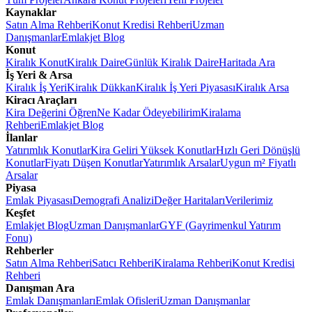
Kaynaklar
Satın Alma Rehberi
Konut Kredisi Rehberi
Uzman
Danışmanlar
Emlakjet Blog
Konut
Kiralık Konut
Kiralık Daire
Günlük Kiralık Daire
Haritada Ara
İş Yeri & Arsa
Kiralık İş Yeri
Kiralık Dükkan
Kiralık İş Yeri Piyasası
Kiralık Arsa
Kiracı Araçları
Kira Değerini Öğren
Ne Kadar Ödeyebilirim
Kiralama
Rehberi
Emlakjet Blog
İlanlar
Yatırımlık Konutlar
Kira Geliri Yüksek Konutlar
Hızlı Geri Dönüşlü
Konutlar
Fiyatı Düşen Konutlar
Yatırımlık Arsalar
Uygun m² Fiyatlı
Arsalar
Piyasa
Emlak Piyasası
Demografi Analizi
Değer Haritaları
Verilerimiz
Keşfet
Emlakjet Blog
Uzman Danışmanlar
GYF (Gayrimenkul Yatırım
Fonu)
Rehberler
Satın Alma Rehberi
Satıcı Rehberi
Kiralama Rehberi
Konut Kredisi
Rehberi
Danışman Ara
Emlak Danışmanları
Emlak Ofisleri
Uzman Danışmanlar