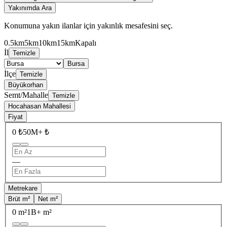
Yakınımda Ara
Konumuna yakın ilanlar için yakınlık mesafesini seç.
0.5km
5km
10km
15km
Kapalı
İl
Temizle
Bursa
İlçe
Temizle
Büyükorhan
Semt/Mahalle
Temizle
Hocahasan Mahallesi
Fiyat
0 ₺
50M+ ₺
—
Metrekare
Brüt m²
Net m²
0 m²
1B+ m²