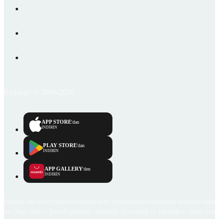
Emlakjet © 2006-2026
APP STORE
'dan
İNDİRİN
PLAY STORE
'dan
İNDİRİN
APP GALLERY
'den
İNDİRİN
Emlakjet.com internet sitesi ve Emlakjet mobil uygulamalarında kullanıcılar tarafından sağlana
ilan, bilgi, içerik ve görselin gerçekliği, orijinalliği, güvenilirliği ve doğruluğuna ilişkin soru