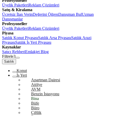
Profesyoneller
Üyelik Paketleri
Reklam Çözümleri
Satış & Kiralama
Ücretsiz İlan Verin
Değerini Öğren
Danışman Bul
Uzman
Danışmanlar
Profesyoneller
Üyelik Paketleri
Reklam Çözümleri
Piyasa
Satılık Konut Piyasası
Satılık Arsa Piyasası
Satılık Arazi
Piyasası
Satılık İş Yeri Piyasası
Kaynaklar
Satıcı Rehberi
Emlakjet Blog
Filtrele
3
Satılık
Konut
İş Yeri
Apartman Dairesi
Atölye
AVM
Benzin İstasyonu
Bina
Büfe
Büro
Çiftlik