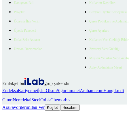
Danışman Bul
Kullanım Koşulları
Projeler
Bireysel Üyelik Sözleşmesi
Ücretsiz İlan Verin
Çerez Politikası ve Aydınlat
Üyelik Paketleri
Çerez Ayarları
EmlakZeka Asistan
Kullanıcı Veri Gizliliği Bildi
Uzman Danışmanlar
Ziyaretçi Veri Gizliliği
Müşteri Yetkilisi Veri Gizlili
Aday Aydınlatma Metni
Emlakjet bir
grup şirketidir.
Endeksa
Kariyer.net
İşin Olsun
Sigortam.net
Arabam.com
Hangikredi
Cimri
Neredekal
SteelOrbis
Chemorbis
Ara
Favorilerim
İlan Ver
Keşfet
Hesabım