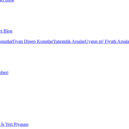
et Blog
onutlar
Fiyatı Düşen Konutlar
Yatırımlık Arsalar
Uygun m² Fiyatlı Arsala
hberi
k İş Yeri Piyasası