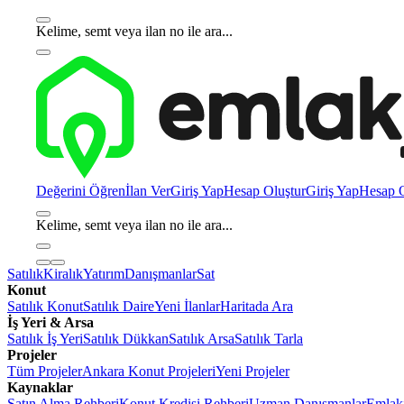
Kelime, semt veya ilan no ile ara...
Değerini Öğren
İlan Ver
Giriş Yap
Hesap Oluştur
Giriş Yap
Hesap O
Kelime, semt veya ilan no ile ara...
Satılık
Kiralık
Yatırım
Danışmanlar
Sat
Konut
Satılık Konut
Satılık Daire
Yeni İlanlar
Haritada Ara
İş Yeri & Arsa
Satılık İş Yeri
Satılık Dükkan
Satılık Arsa
Satılık Tarla
Projeler
Tüm Projeler
Ankara Konut Projeleri
Yeni Projeler
Kaynaklar
Satın Alma Rehberi
Konut Kredisi Rehberi
Uzman Danışmanlar
Emlakj