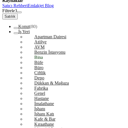
Kaynaklar
Satıcı Rehberi
Emlakjet Blog
Filtrele
3
Satılık
Konut
(80)
İş Yeri
Apartman Dairesi
Atölye
AVM
Benzin İstasyonu
Bina
Büfe
Büro
Çiftlik
Depo
Dükkan & Mağaza
Fabrika
Genel
Hastane
İmalathane
İşhanı
İşhanı Katı
Kafe & Bar
Kıraathane