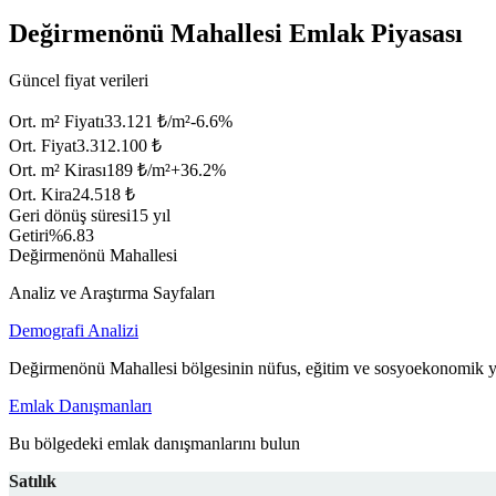
Değirmenönü Mahallesi Emlak Piyasası
Güncel fiyat verileri
Ort. m² Fiyatı
33.121 ₺/m²
-6.6
%
Ort. Fiyat
3.312.100 ₺
Ort. m² Kirası
189 ₺/m²
+
36.2
%
Ort. Kira
24.518 ₺
Geri dönüş süresi
15 yıl
Getiri
%6.83
Değirmenönü Mahallesi
Analiz ve Araştırma Sayfaları
Demografi Analizi
Değirmenönü Mahallesi bölgesinin nüfus, eğitim ve sosyoekonomik ya
Emlak Danışmanları
Bu bölgedeki emlak danışmanlarını bulun
Satılık