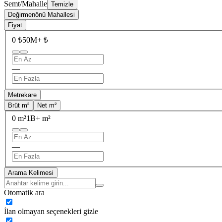
Semt/Mahalle
Temizle
Değirmenönü Mahallesi
Fiyat
0 ₺
50M+ ₺
—
Metrekare
Brüt m²
Net m²
0 m²
1B+ m²
—
Arama Kelimesi
Otomatik ara
İlan olmayan seçenekleri gizle