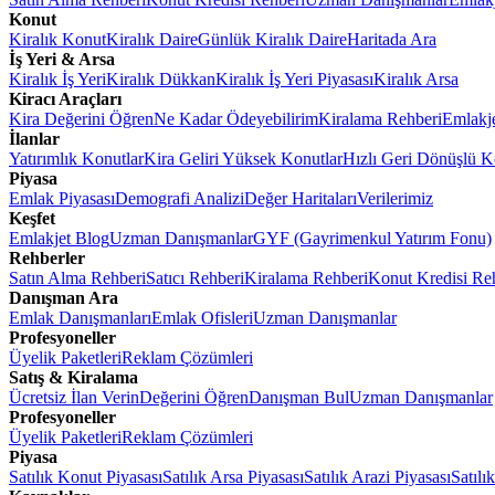
Konut
Kiralık Konut
Kiralık Daire
Günlük Kiralık Daire
Haritada Ara
İş Yeri & Arsa
Kiralık İş Yeri
Kiralık Dükkan
Kiralık İş Yeri Piyasası
Kiralık Arsa
Kiracı Araçları
Kira Değerini Öğren
Ne Kadar Ödeyebilirim
Kiralama Rehberi
Emlakj
İlanlar
Yatırımlık Konutlar
Kira Geliri Yüksek Konutlar
Hızlı Geri Dönüşlü K
Piyasa
Emlak Piyasası
Demografi Analizi
Değer Haritaları
Verilerimiz
Keşfet
Emlakjet Blog
Uzman Danışmanlar
GYF (Gayrimenkul Yatırım Fonu)
Rehberler
Satın Alma Rehberi
Satıcı Rehberi
Kiralama Rehberi
Konut Kredisi Re
Danışman Ara
Emlak Danışmanları
Emlak Ofisleri
Uzman Danışmanlar
Profesyoneller
Üyelik Paketleri
Reklam Çözümleri
Satış & Kiralama
Ücretsiz İlan Verin
Değerini Öğren
Danışman Bul
Uzman Danışmanlar
Profesyoneller
Üyelik Paketleri
Reklam Çözümleri
Piyasa
Satılık Konut Piyasası
Satılık Arsa Piyasası
Satılık Arazi Piyasası
Satılı