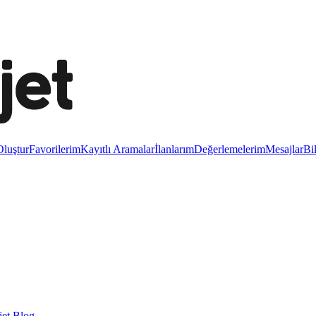
luştur
Favorilerim
Kayıtlı Aramalar
İlanlarım
Değerlemelerim
Mesajlar
Bi
et Blog