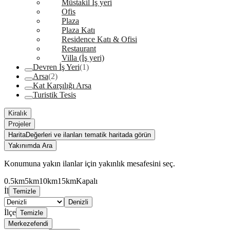
Müstakil İş yeri
Ofis
Plaza
Plaza Katı
Residence Katı & Ofisi
Restaurant
Villa (İş yeri)
Devren İş Yeri
(1)
Arsa
(2)
Kat Karşılığı Arsa
Turistik Tesis
Kiralık
Projeler
Harita
Değerleri ve ilanları tematik haritada görün
Yakınımda Ara
Konumuna yakın ilanlar için yakınlık mesafesini seç.
0.5km
5km
10km
15km
Kapalı
İl
Temizle
Denizli
İlçe
Temizle
Merkezefendi