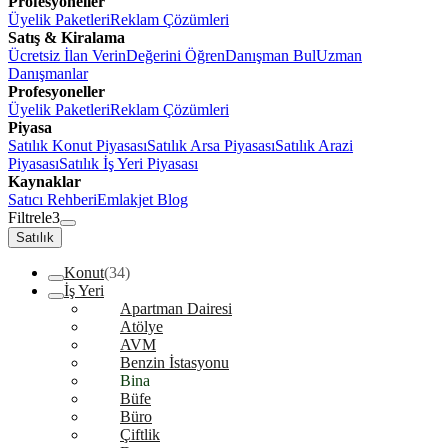
Profesyoneller
Üyelik Paketleri
Reklam Çözümleri
Satış & Kiralama
Ücretsiz İlan Verin
Değerini Öğren
Danışman Bul
Uzman
Danışmanlar
Profesyoneller
Üyelik Paketleri
Reklam Çözümleri
Piyasa
Satılık Konut Piyasası
Satılık Arsa Piyasası
Satılık Arazi
Piyasası
Satılık İş Yeri Piyasası
Kaynaklar
Satıcı Rehberi
Emlakjet Blog
Filtrele
3
Satılık
Konut
(34)
İş Yeri
Apartman Dairesi
Atölye
AVM
Benzin İstasyonu
Bina
Büfe
Büro
Çiftlik