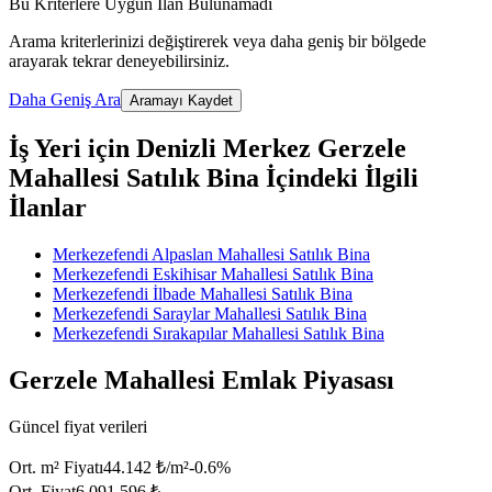
Bu Kriterlere Uygun İlan Bulunamadı
Arama kriterlerinizi değiştirerek veya daha geniş bir bölgede
arayarak tekrar deneyebilirsiniz.
Daha Geniş Ara
Aramayı Kaydet
İş Yeri için Denizli Merkez Gerzele
Mahallesi Satılık Bina İçindeki İlgili
İlanlar
Merkezefendi Alpaslan Mahallesi Satılık Bina
Merkezefendi Eskihisar Mahallesi Satılık Bina
Merkezefendi İlbade Mahallesi Satılık Bina
Merkezefendi Saraylar Mahallesi Satılık Bina
Merkezefendi Sırakapılar Mahallesi Satılık Bina
Gerzele Mahallesi Emlak Piyasası
Güncel fiyat verileri
Ort. m² Fiyatı
44.142 ₺/m²
-0.6
%
Ort. Fiyat
6.091.596 ₺