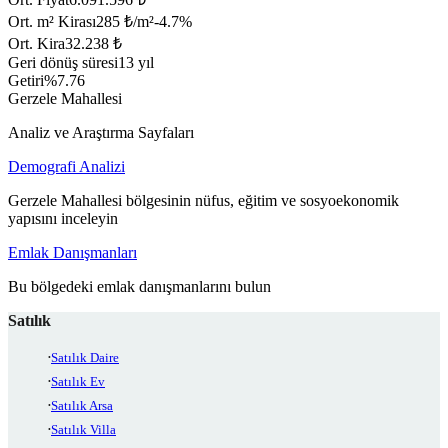
Ort. m² Kirası
285 ₺/m²
-4.7
%
Ort. Kira
32.238 ₺
Geri dönüş süresi
13 yıl
Getiri
%7.76
Gerzele Mahallesi
Analiz ve Araştırma Sayfaları
Demografi Analizi
Gerzele Mahallesi bölgesinin nüfus, eğitim ve sosyoekonomik
yapısını inceleyin
Emlak Danışmanları
Bu bölgedeki emlak danışmanlarını bulun
Satılık
Satılık Daire
Satılık Ev
Satılık Arsa
Satılık Villa