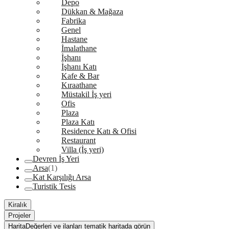
Depo
Dükkan & Mağaza
Fabrika
Genel
Hastane
İmalathane
İşhanı
İşhanı Katı
Kafe & Bar
Kıraathane
Müstakil İş yeri
Ofis
Plaza
Plaza Katı
Residence Katı & Ofisi
Restaurant
Villa (İş yeri)
Devren İş Yeri
Arsa
(1)
Kat Karşılığı Arsa
Turistik Tesis
Kiralık
Projeler
Harita
Değerleri ve ilanları tematik haritada görün