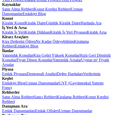
Kaynaklar
Satın Alma Rehberi
Konut Kredisi Rehberi
Uzman
Danışmanlar
Emlakjet Blog
Konut
Kiralık Konut
Kiralık Daire
Günlük Kiralık Daire
Haritada Ara
İş Yeri & Arsa
Kiralık İş Yeri
Kiralık Dükkan
Kiralık İş Yeri Piyasası
Kiralık Arsa
Kiracı Araçları
Kira Değerini Öğren
Ne Kadar Ödeyebilirim
Kiralama
Rehberi
Emlakjet Blog
İlanlar
Yatırımlık Konutlar
Kira Geliri Yüksek Konutlar
Hızlı Geri Dönüşlü
Konutlar
Fiyatı Düşen Konutlar
Yatırımlık Arsalar
Uygun m² Fiyatlı
Arsalar
Piyasa
Emlak Piyasası
Demografi Analizi
Değer Haritaları
Verilerimiz
Keşfet
Emlakjet Blog
Uzman Danışmanlar
GYF (Gayrimenkul Yatırım
Fonu)
Rehberler
Satın Alma Rehberi
Satıcı Rehberi
Kiralama Rehberi
Konut Kredisi
Rehberi
Danışman Ara
Emlak Danışmanları
Emlak Ofisleri
Uzman Danışmanlar