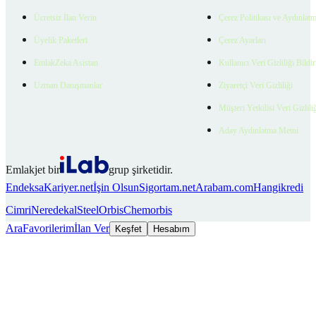
Ücretsiz İlan Verin
Çerez Politikası ve Aydınlat
Üyelik Paketleri
Çerez Ayarları
EmlakZeka Asistan
Kullanıcı Veri Gizliliği Bildi
Uzman Danışmanlar
Ziyaretçi Veri Gizliliği
Müşteri Yetkilisi Veri Gizlili
Aday Aydınlatma Metni
Emlakjet bir
grup şirketidir.
Endeksa
Kariyer.net
İşin Olsun
Sigortam.net
Arabam.com
Hangikredi
Cimri
Neredekal
SteelOrbis
Chemorbis
Ara
Favorilerim
İlan Ver
Keşfet
Hesabım