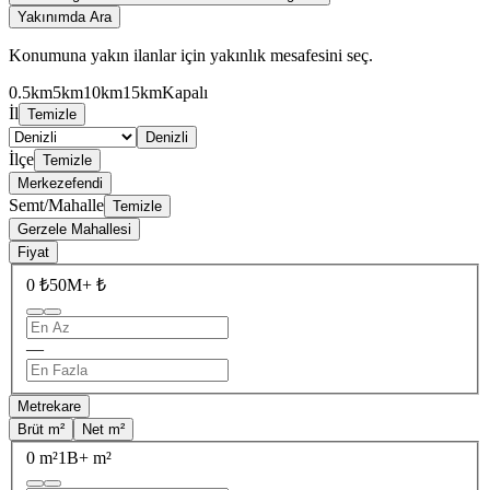
Yakınımda Ara
Konumuna yakın ilanlar için yakınlık mesafesini seç.
0.5km
5km
10km
15km
Kapalı
İl
Temizle
Denizli
İlçe
Temizle
Merkezefendi
Semt/Mahalle
Temizle
Gerzele Mahallesi
Fiyat
0 ₺
50M+ ₺
—
Metrekare
Brüt m²
Net m²
0 m²
1B+ m²