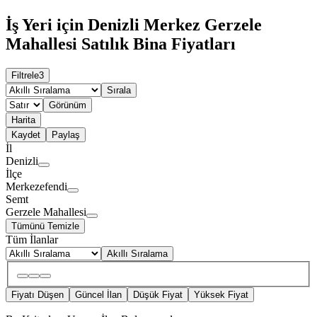
İş Yeri için Denizli Merkez Gerzele
Mahallesi Satılık Bina Fiyatları
Filtrele
3
Sırala
Görünüm
Harita
Kaydet
Paylaş
İl
Denizli
İlçe
Merkezefendi
Semt
Gerzele Mahallesi
Tümünü Temizle
Tüm İlanlar
Akıllı Sıralama
Fiyatı Düşen
Güncel İlan
Düşük Fiyat
Yüksek Fiyat