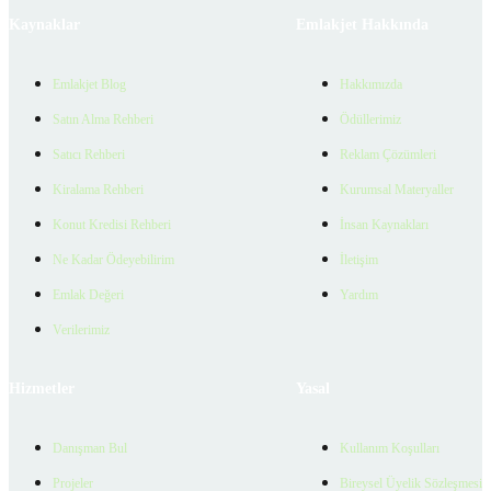
Kaynaklar
Emlakjet Hakkında
Emlakjet Blog
Hakkımızda
Satın Alma Rehberi
Ödüllerimiz
Satıcı Rehberi
Reklam Çözümleri
Kiralama Rehberi
Kurumsal Materyaller
Konut Kredisi Rehberi
İnsan Kaynakları
Ne Kadar Ödeyebilirim
İletişim
Emlak Değeri
Yardım
Verilerimiz
Hizmetler
Yasal
Danışman Bul
Kullanım Koşulları
Projeler
Bireysel Üyelik Sözleşmesi