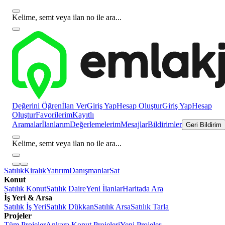
Kelime, semt veya ilan no ile ara...
Değerini Öğren
İlan Ver
Giriş Yap
Hesap Oluştur
Giriş Yap
Hesap
Oluştur
Favorilerim
Kayıtlı
Aramalar
İlanlarım
Değerlemelerim
Mesajlar
Bildirimler
Geri Bildirim
Kelime, semt veya ilan no ile ara...
Satılık
Kiralık
Yatırım
Danışmanlar
Sat
Konut
Satılık Konut
Satılık Daire
Yeni İlanlar
Haritada Ara
İş Yeri & Arsa
Satılık İş Yeri
Satılık Dükkan
Satılık Arsa
Satılık Tarla
Projeler
Tüm Projeler
Ankara Konut Projeleri
Yeni Projeler