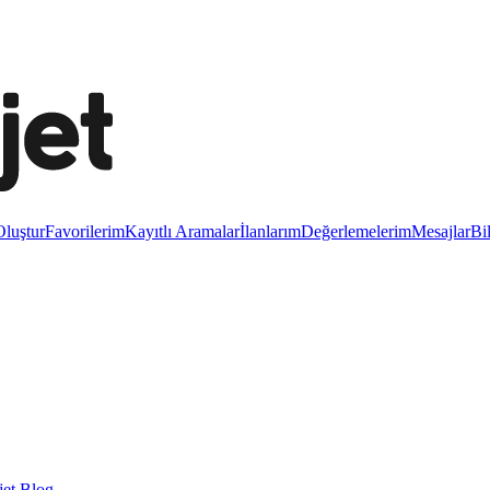
luştur
Favorilerim
Kayıtlı Aramalar
İlanlarım
Değerlemelerim
Mesajlar
Bi
et Blog