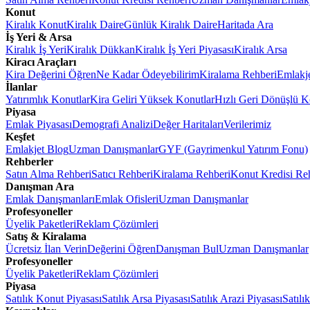
Konut
Kiralık Konut
Kiralık Daire
Günlük Kiralık Daire
Haritada Ara
İş Yeri & Arsa
Kiralık İş Yeri
Kiralık Dükkan
Kiralık İş Yeri Piyasası
Kiralık Arsa
Kiracı Araçları
Kira Değerini Öğren
Ne Kadar Ödeyebilirim
Kiralama Rehberi
Emlakj
İlanlar
Yatırımlık Konutlar
Kira Geliri Yüksek Konutlar
Hızlı Geri Dönüşlü K
Piyasa
Emlak Piyasası
Demografi Analizi
Değer Haritaları
Verilerimiz
Keşfet
Emlakjet Blog
Uzman Danışmanlar
GYF (Gayrimenkul Yatırım Fonu)
Rehberler
Satın Alma Rehberi
Satıcı Rehberi
Kiralama Rehberi
Konut Kredisi Re
Danışman Ara
Emlak Danışmanları
Emlak Ofisleri
Uzman Danışmanlar
Profesyoneller
Üyelik Paketleri
Reklam Çözümleri
Satış & Kiralama
Ücretsiz İlan Verin
Değerini Öğren
Danışman Bul
Uzman Danışmanlar
Profesyoneller
Üyelik Paketleri
Reklam Çözümleri
Piyasa
Satılık Konut Piyasası
Satılık Arsa Piyasası
Satılık Arazi Piyasası
Satılı