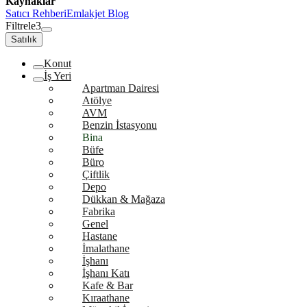
Kaynaklar
Satıcı Rehberi
Emlakjet Blog
Filtrele
3
Satılık
Konut
İş Yeri
Apartman Dairesi
Atölye
AVM
Benzin İstasyonu
Bina
Büfe
Büro
Çiftlik
Depo
Dükkan & Mağaza
Fabrika
Genel
Hastane
İmalathane
İşhanı
İşhanı Katı
Kafe & Bar
Kıraathane