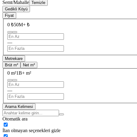
Semt/Mahalle
Temizle
Gedikli Köyü
Fiyat
0 ₺
50M+ ₺
—
Metrekare
Brüt m²
Net m²
0 m²
1B+ m²
—
Arama Kelimesi
Otomatik ara
İlan olmayan seçenekleri gizle