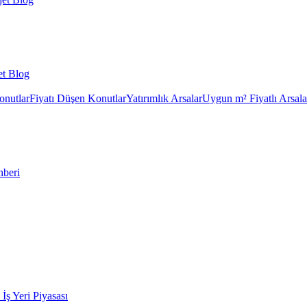
et Blog
onutlar
Fiyatı Düşen Konutlar
Yatırımlık Arsalar
Uygun m² Fiyatlı Arsala
hberi
k İş Yeri Piyasası