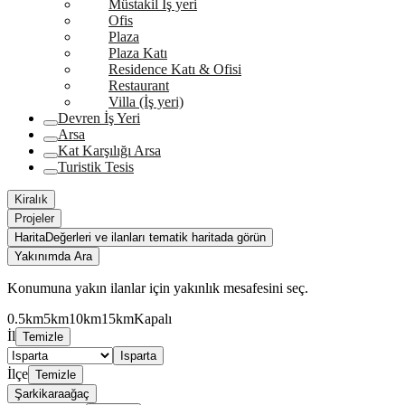
Müstakil İş yeri
Ofis
Plaza
Plaza Katı
Residence Katı & Ofisi
Restaurant
Villa (İş yeri)
Devren İş Yeri
Arsa
Kat Karşılığı Arsa
Turistik Tesis
Kiralık
Projeler
Harita
Değerleri ve ilanları tematik haritada görün
Yakınımda Ara
Konumuna yakın ilanlar için yakınlık mesafesini seç.
0.5km
5km
10km
15km
Kapalı
İl
Temizle
Isparta
İlçe
Temizle
Şarkikaraağaç