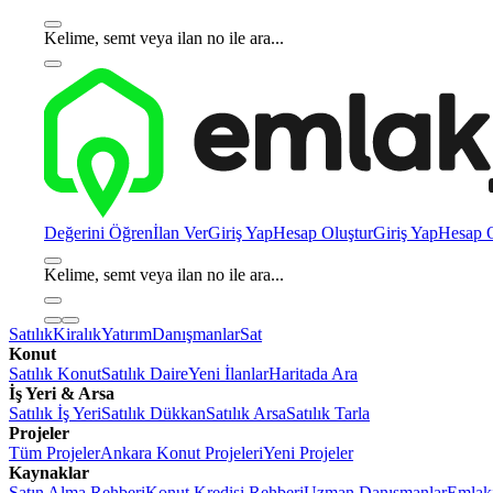
Kelime, semt veya ilan no ile ara...
Değerini Öğren
İlan Ver
Giriş Yap
Hesap Oluştur
Giriş Yap
Hesap O
Kelime, semt veya ilan no ile ara...
Satılık
Kiralık
Yatırım
Danışmanlar
Sat
Konut
Satılık Konut
Satılık Daire
Yeni İlanlar
Haritada Ara
İş Yeri & Arsa
Satılık İş Yeri
Satılık Dükkan
Satılık Arsa
Satılık Tarla
Projeler
Tüm Projeler
Ankara Konut Projeleri
Yeni Projeler
Kaynaklar
Satın Alma Rehberi
Konut Kredisi Rehberi
Uzman Danışmanlar
Emlakj