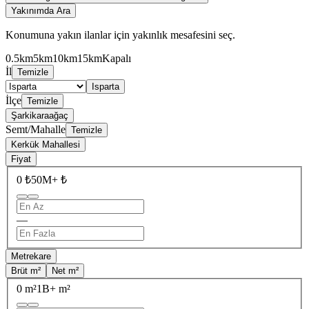
Yakınımda Ara
Konumuna yakın ilanlar için yakınlık mesafesini seç.
0.5km
5km
10km
15km
Kapalı
İl
Temizle
Isparta
İlçe
Temizle
Şarkikaraağaç
Semt/Mahalle
Temizle
Kerkük Mahallesi
Fiyat
0 ₺
50M+ ₺
—
Metrekare
Brüt m²
Net m²
0 m²
1B+ m²