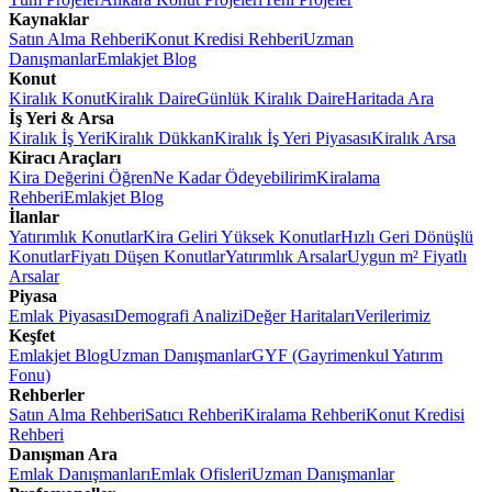
Kaynaklar
Satın Alma Rehberi
Konut Kredisi Rehberi
Uzman
Danışmanlar
Emlakjet Blog
Konut
Kiralık Konut
Kiralık Daire
Günlük Kiralık Daire
Haritada Ara
İş Yeri & Arsa
Kiralık İş Yeri
Kiralık Dükkan
Kiralık İş Yeri Piyasası
Kiralık Arsa
Kiracı Araçları
Kira Değerini Öğren
Ne Kadar Ödeyebilirim
Kiralama
Rehberi
Emlakjet Blog
İlanlar
Yatırımlık Konutlar
Kira Geliri Yüksek Konutlar
Hızlı Geri Dönüşlü
Konutlar
Fiyatı Düşen Konutlar
Yatırımlık Arsalar
Uygun m² Fiyatlı
Arsalar
Piyasa
Emlak Piyasası
Demografi Analizi
Değer Haritaları
Verilerimiz
Keşfet
Emlakjet Blog
Uzman Danışmanlar
GYF (Gayrimenkul Yatırım
Fonu)
Rehberler
Satın Alma Rehberi
Satıcı Rehberi
Kiralama Rehberi
Konut Kredisi
Rehberi
Danışman Ara
Emlak Danışmanları
Emlak Ofisleri
Uzman Danışmanlar