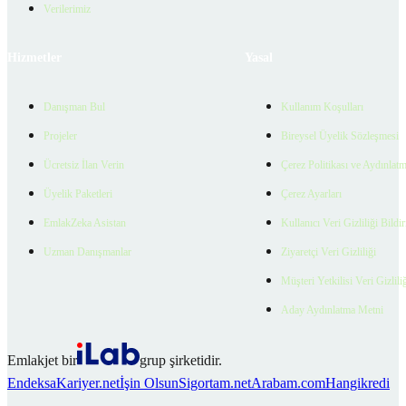
Verilerimiz
Hizmetler
Yasal
Danışman Bul
Kullanım Koşulları
Projeler
Bireysel Üyelik Sözleşmesi
Ücretsiz İlan Verin
Çerez Politikası ve Aydınlat
Üyelik Paketleri
Çerez Ayarları
EmlakZeka Asistan
Kullanıcı Veri Gizliliği Bildi
Uzman Danışmanlar
Ziyaretçi Veri Gizliliği
Müşteri Yetkilisi Veri Gizlili
Aday Aydınlatma Metni
Emlakjet bir
grup şirketidir.
Endeksa
Kariyer.net
İşin Olsun
Sigortam.net
Arabam.com
Hangikredi