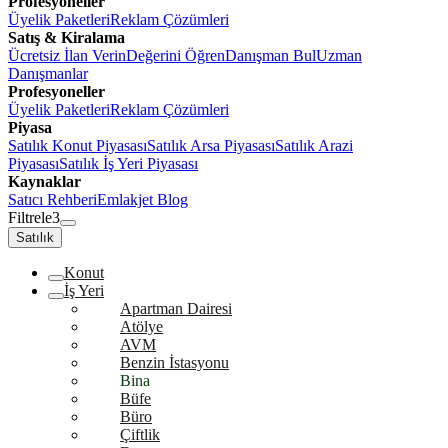
Profesyoneller
Üyelik Paketleri
Reklam Çözümleri
Satış & Kiralama
Ücretsiz İlan Verin
Değerini Öğren
Danışman Bul
Uzman
Danışmanlar
Profesyoneller
Üyelik Paketleri
Reklam Çözümleri
Piyasa
Satılık Konut Piyasası
Satılık Arsa Piyasası
Satılık Arazi
Piyasası
Satılık İş Yeri Piyasası
Kaynaklar
Satıcı Rehberi
Emlakjet Blog
Filtrele
3
Satılık
Konut
İş Yeri
Apartman Dairesi
Atölye
AVM
Benzin İstasyonu
Bina
Büfe
Büro
Çiftlik