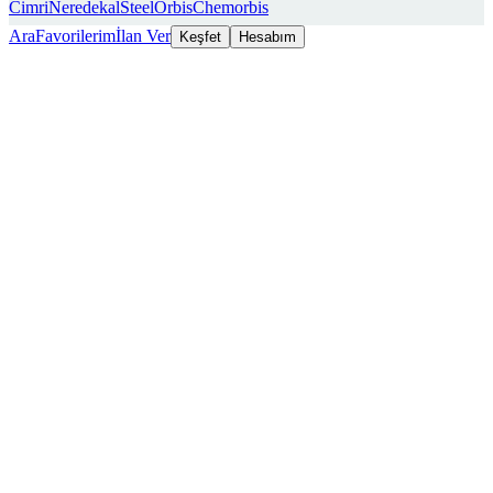
Cimri
Neredekal
SteelOrbis
Chemorbis
Ara
Favorilerim
İlan Ver
Keşfet
Hesabım