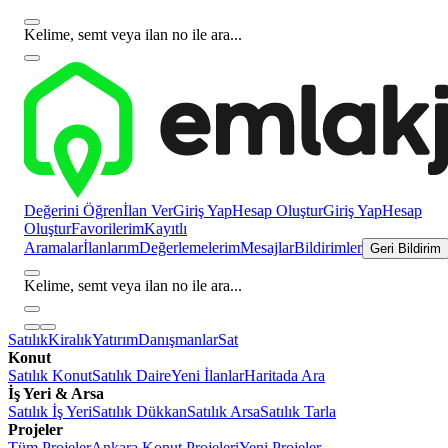
Kelime, semt veya ilan no ile ara...
Değerini Öğren
İlan Ver
Giriş Yap
Hesap Oluştur
Giriş Yap
Hesap
Oluştur
Favorilerim
Kayıtlı
Aramalar
İlanlarım
Değerlemelerim
Mesajlar
Bildirimler
Geri Bildirim
Kelime, semt veya ilan no ile ara...
Satılık
Kiralık
Yatırım
Danışmanlar
Sat
Konut
Satılık Konut
Satılık Daire
Yeni İlanlar
Haritada Ara
İş Yeri & Arsa
Satılık İş Yeri
Satılık Dükkan
Satılık Arsa
Satılık Tarla
Projeler
Tüm Projeler
Ankara Konut Projeleri
Yeni Projeler