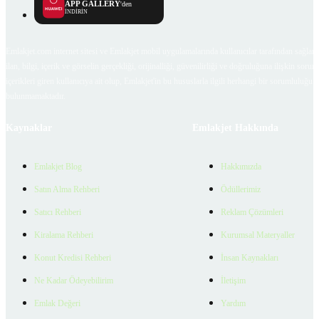
APP GALLERY
'den
İNDİRİN
Emlakjet.com internet sitesi ve Emlakjet mobil uygulamalarında kullanıcılar tarafından sağlana
ilan, bilgi, içerik ve görselin gerçekliği, orijinalliği, güvenilirliği ve doğruluğuna ilişkin soru
içerikleri giren kullanıcıya ait olup, Emlakjet'in bu hususlarla ilgili herhangi bir sorumluluğu
bulunmamaktadır.
Kaynaklar
Emlakjet Hakkında
Emlakjet Blog
Hakkımızda
Satın Alma Rehberi
Ödüllerimiz
Satıcı Rehberi
Reklam Çözümleri
Kiralama Rehberi
Kurumsal Materyaller
Konut Kredisi Rehberi
İnsan Kaynakları
Ne Kadar Ödeyebilirim
İletişim
Emlak Değeri
Yardım