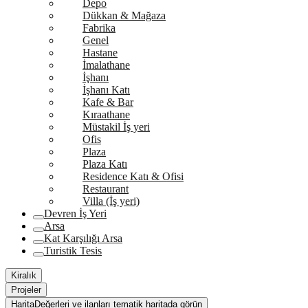
Depo
Dükkan & Mağaza
Fabrika
Genel
Hastane
İmalathane
İşhanı
İşhanı Katı
Kafe & Bar
Kıraathane
Müstakil İş yeri
Ofis
Plaza
Plaza Katı
Residence Katı & Ofisi
Restaurant
Villa (İş yeri)
Devren İş Yeri
Arsa
Kat Karşılığı Arsa
Turistik Tesis
Kiralık
Projeler
Harita
Değerleri ve ilanları tematik haritada görün