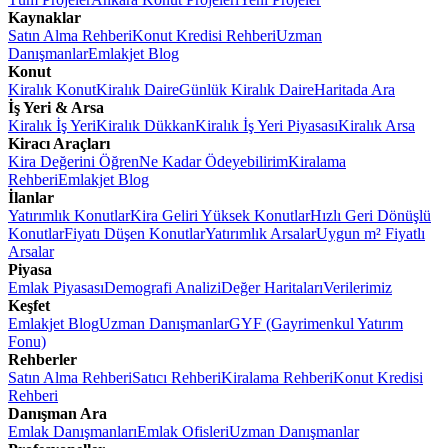
Kaynaklar
Satın Alma Rehberi
Konut Kredisi Rehberi
Uzman
Danışmanlar
Emlakjet Blog
Konut
Kiralık Konut
Kiralık Daire
Günlük Kiralık Daire
Haritada Ara
İş Yeri & Arsa
Kiralık İş Yeri
Kiralık Dükkan
Kiralık İş Yeri Piyasası
Kiralık Arsa
Kiracı Araçları
Kira Değerini Öğren
Ne Kadar Ödeyebilirim
Kiralama
Rehberi
Emlakjet Blog
İlanlar
Yatırımlık Konutlar
Kira Geliri Yüksek Konutlar
Hızlı Geri Dönüşlü
Konutlar
Fiyatı Düşen Konutlar
Yatırımlık Arsalar
Uygun m² Fiyatlı
Arsalar
Piyasa
Emlak Piyasası
Demografi Analizi
Değer Haritaları
Verilerimiz
Keşfet
Emlakjet Blog
Uzman Danışmanlar
GYF (Gayrimenkul Yatırım
Fonu)
Rehberler
Satın Alma Rehberi
Satıcı Rehberi
Kiralama Rehberi
Konut Kredisi
Rehberi
Danışman Ara
Emlak Danışmanları
Emlak Ofisleri
Uzman Danışmanlar