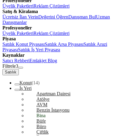
Profesyoneller
Üyelik Paketleri
Reklam Çözümleri
Satış & Kiralama
Ücretsiz İlan Verin
Değerini Öğren
Danışman Bul
Uzman
Danışmanlar
Profesyoneller
Üyelik Paketleri
Reklam Çözümleri
Piyasa
Satılık Konut Piyasası
Satılık Arsa Piyasası
Satılık Arazi
Piyasası
Satılık İş Yeri Piyasası
Kaynaklar
Satıcı Rehberi
Emlakjet Blog
Filtrele
3
Satılık
Konut
(14)
İş Yeri
Apartman Dairesi
Atölye
AVM
Benzin İstasyonu
Bina
Büfe
Büro
Çiftlik