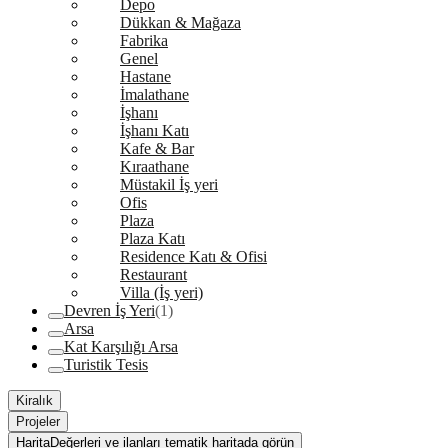
Depo
Dükkan & Mağaza
Fabrika
Genel
Hastane
İmalathane
İşhanı
İşhanı Katı
Kafe & Bar
Kıraathane
Müstakil İş yeri
Ofis
Plaza
Plaza Katı
Residence Katı & Ofisi
Restaurant
Villa (İş yeri)
Devren İş Yeri
(1)
Arsa
Kat Karşılığı Arsa
Turistik Tesis
Kiralık
Projeler
Harita
Değerleri ve ilanları tematik haritada görün