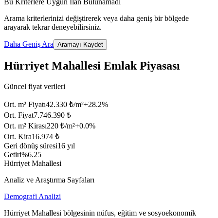
Bu Kriterlere Uygun İlan Bulunamadı
Arama kriterlerinizi değiştirerek veya daha geniş bir bölgede
arayarak tekrar deneyebilirsiniz.
Daha Geniş Ara
Aramayı Kaydet
Hürriyet Mahallesi Emlak Piyasası
Güncel fiyat verileri
Ort. m² Fiyatı
42.330 ₺/m²
+
28.2
%
Ort. Fiyat
7.746.390 ₺
Ort. m² Kirası
220 ₺/m²
+
0.0
%
Ort. Kira
16.974 ₺
Geri dönüş süresi
16 yıl
Getiri
%6.25
Hürriyet Mahallesi
Analiz ve Araştırma Sayfaları
Demografi Analizi
Hürriyet Mahallesi bölgesinin nüfus, eğitim ve sosyoekonomik