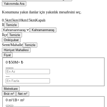
Yakınımda Ara
Konumuna yakın ilanlar için yakınlık mesafesini seç.
0.5km
5km
10km
15km
Kapalı
İl
Temizle
Kahramanmaraş
İlçe
Temizle
Onikişubat
Semt/Mahalle
Temizle
Hürriyet Mahallesi
Fiyat
0 ₺
50M+ ₺
—
Metrekare
Brüt m²
Net m²
0 m²
1B+ m²