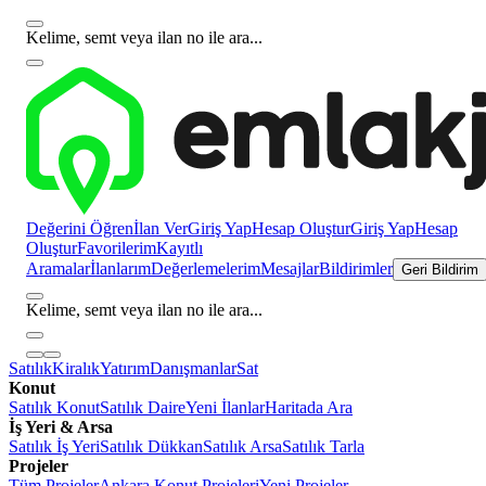
Kelime, semt veya ilan no ile ara...
Değerini Öğren
İlan Ver
Giriş Yap
Hesap Oluştur
Giriş Yap
Hesap
Oluştur
Favorilerim
Kayıtlı
Aramalar
İlanlarım
Değerlemelerim
Mesajlar
Bildirimler
Geri Bildirim
Kelime, semt veya ilan no ile ara...
Satılık
Kiralık
Yatırım
Danışmanlar
Sat
Konut
Satılık Konut
Satılık Daire
Yeni İlanlar
Haritada Ara
İş Yeri & Arsa
Satılık İş Yeri
Satılık Dükkan
Satılık Arsa
Satılık Tarla
Projeler
Tüm Projeler
Ankara Konut Projeleri
Yeni Projeler