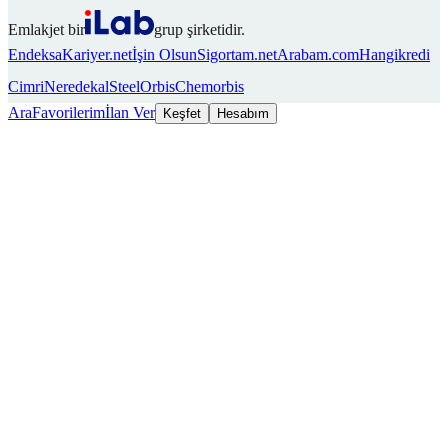
Emlakjet bir
grup şirketidir.
Endeksa
Kariyer.net
İşin Olsun
Sigortam.net
Arabam.com
Hangikredi
Cimri
Neredekal
SteelOrbis
Chemorbis
Ara
Favorilerim
İlan Ver
Keşfet
Hesabım