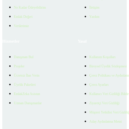
Ne Kadar Ödeyebilirim
İletişim
Emlak Değeri
Yardım
Verilerimiz
Hizmetler
Yasal
Danışman Bul
Kullanım Koşulları
Projeler
Bireysel Üyelik Sözleşmesi
Ücretsiz İlan Verin
Çerez Politikası ve Aydınlat
Üyelik Paketleri
Çerez Ayarları
EmlakZeka Asistan
Kullanıcı Veri Gizliliği Bildi
Uzman Danışmanlar
Ziyaretçi Veri Gizliliği
Müşteri Yetkilisi Veri Gizlili
Aday Aydınlatma Metni