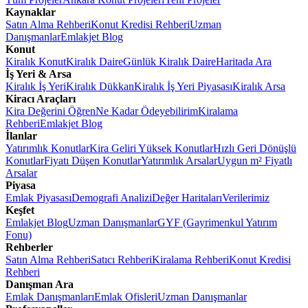
Kaynaklar
Satın Alma Rehberi
Konut Kredisi Rehberi
Uzman
Danışmanlar
Emlakjet Blog
Konut
Kiralık Konut
Kiralık Daire
Günlük Kiralık Daire
Haritada Ara
İş Yeri & Arsa
Kiralık İş Yeri
Kiralık Dükkan
Kiralık İş Yeri Piyasası
Kiralık Arsa
Kiracı Araçları
Kira Değerini Öğren
Ne Kadar Ödeyebilirim
Kiralama
Rehberi
Emlakjet Blog
İlanlar
Yatırımlık Konutlar
Kira Geliri Yüksek Konutlar
Hızlı Geri Dönüşlü
Konutlar
Fiyatı Düşen Konutlar
Yatırımlık Arsalar
Uygun m² Fiyatlı
Arsalar
Piyasa
Emlak Piyasası
Demografi Analizi
Değer Haritaları
Verilerimiz
Keşfet
Emlakjet Blog
Uzman Danışmanlar
GYF (Gayrimenkul Yatırım
Fonu)
Rehberler
Satın Alma Rehberi
Satıcı Rehberi
Kiralama Rehberi
Konut Kredisi
Rehberi
Danışman Ara
Emlak Danışmanları
Emlak Ofisleri
Uzman Danışmanlar