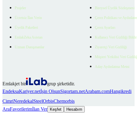
Projeler
Bireysel Üyelik Sözleşmesi
Ücretsiz İlan Verin
Çerez Politikası ve Aydınlat
Üyelik Paketleri
Çerez Ayarları
EmlakZeka Asistan
Kullanıcı Veri Gizliliği Bildi
Uzman Danışmanlar
Ziyaretçi Veri Gizliliği
Müşteri Yetkilisi Veri Gizlili
Aday Aydınlatma Metni
Emlakjet bir
grup şirketidir.
Endeksa
Kariyer.net
İşin Olsun
Sigortam.net
Arabam.com
Hangikredi
Cimri
Neredekal
SteelOrbis
Chemorbis
Ara
Favorilerim
İlan Ver
Keşfet
Hesabım