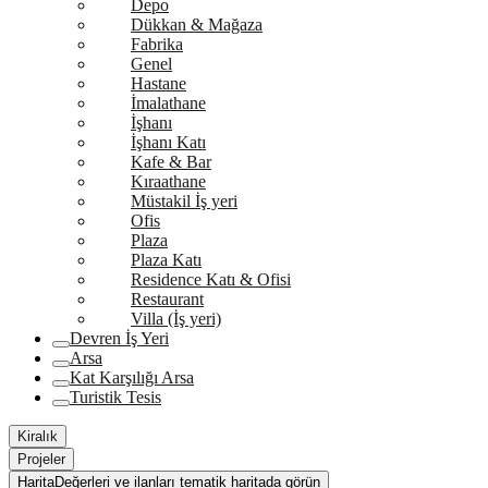
Depo
Dükkan & Mağaza
Fabrika
Genel
Hastane
İmalathane
İşhanı
İşhanı Katı
Kafe & Bar
Kıraathane
Müstakil İş yeri
Ofis
Plaza
Plaza Katı
Residence Katı & Ofisi
Restaurant
Villa (İş yeri)
Devren İş Yeri
Arsa
Kat Karşılığı Arsa
Turistik Tesis
Kiralık
Projeler
Harita
Değerleri ve ilanları tematik haritada görün