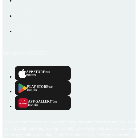
Emlakjet © 2006-2026
APP STORE
'dan
İNDİRİN
PLAY STORE
'dan
İNDİRİN
APP GALLERY
'den
İNDİRİN
Emlakjet.com internet sitesi ve Emlakjet mobil uygulamalarında kullanıcılar tarafından sağlana
ilan, bilgi, içerik ve görselin gerçekliği, orijinalliği, güvenilirliği ve doğruluğuna ilişkin soru
içerikleri giren kullanıcıya ait olup, Emlakjet'in bu hususlarla ilgili herhangi bir sorumluluğu