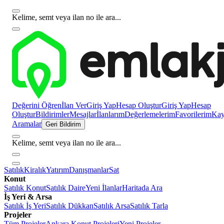
Kelime, semt veya ilan no ile ara...
Değerini Öğren
İlan Ver
Giriş Yap
Hesap Oluştur
Giriş Yap
Hesap
Oluştur
Bildirimler
Mesajlar
İlanlarım
Değerlemelerim
Favorilerim
Kayı
Aramalar
Geri Bildirim
Kelime, semt veya ilan no ile ara...
Satılık
Kiralık
Yatırım
Danışmanlar
Sat
Konut
Satılık Konut
Satılık Daire
Yeni İlanlar
Haritada Ara
İş Yeri & Arsa
Satılık İş Yeri
Satılık Dükkan
Satılık Arsa
Satılık Tarla
Projeler
Tüm Projeler
Ankara Konut Projeleri
Yeni Projeler