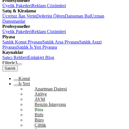
Profesyoneller
Üyelik Paketleri
Reklam Çözümleri
Satış & Kiralama
Ücretsiz İlan Verin
Değerini Öğren
Danışman Bul
Uzman
Danışmanlar
Profesyoneller
Üyelik Paketleri
Reklam Çözümleri
Piyasa
Satılık Konut Piyasası
Satılık Arsa Piyasası
Satılık Arazi
Piyasası
Satılık İş Yeri Piyasası
Kaynaklar
Satıcı Rehberi
Emlakjet Blog
Filtrele
3
Satılık
Konut
İş Yeri
Apartman Dairesi
Atölye
AVM
Benzin İstasyonu
Bina
Büfe
Büro
Çiftlik