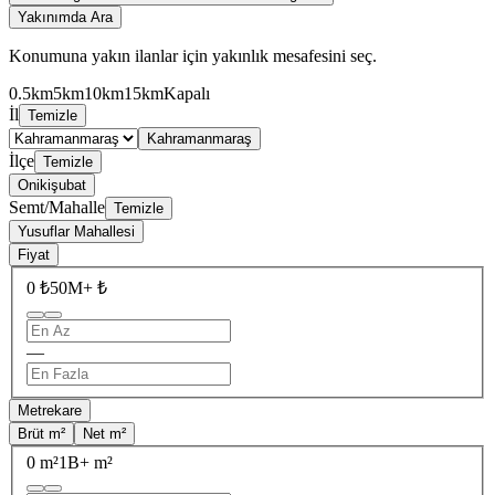
Yakınımda Ara
Konumuna yakın ilanlar için yakınlık mesafesini seç.
0.5km
5km
10km
15km
Kapalı
İl
Temizle
Kahramanmaraş
İlçe
Temizle
Onikişubat
Semt/Mahalle
Temizle
Yusuflar Mahallesi
Fiyat
0 ₺
50M+ ₺
—
Metrekare
Brüt m²
Net m²
0 m²
1B+ m²