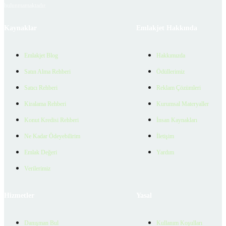
bulunmamaktadır.
Kaynaklar
Emlakjet Hakkında
Emlakjet Blog
Hakkımızda
Satın Alma Rehberi
Ödüllerimiz
Satıcı Rehberi
Reklam Çözümleri
Kiralama Rehberi
Kurumsal Materyaller
Konut Kredisi Rehberi
İnsan Kaynakları
Ne Kadar Ödeyebilirim
İletişim
Emlak Değeri
Yardım
Verilerimiz
Hizmetler
Yasal
Danışman Bul
Kullanım Koşulları