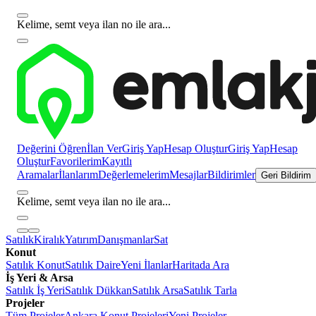
Kelime, semt veya ilan no ile ara...
Değerini Öğren
İlan Ver
Giriş Yap
Hesap Oluştur
Giriş Yap
Hesap
Oluştur
Favorilerim
Kayıtlı
Aramalar
İlanlarım
Değerlemelerim
Mesajlar
Bildirimler
Geri Bildirim
Kelime, semt veya ilan no ile ara...
Satılık
Kiralık
Yatırım
Danışmanlar
Sat
Konut
Satılık Konut
Satılık Daire
Yeni İlanlar
Haritada Ara
İş Yeri & Arsa
Satılık İş Yeri
Satılık Dükkan
Satılık Arsa
Satılık Tarla
Projeler
Tüm Projeler
Ankara Konut Projeleri
Yeni Projeler