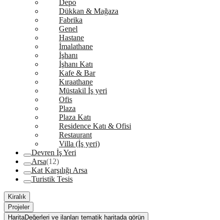
Depo
Dükkan & Mağaza
Fabrika
Genel
Hastane
İmalathane
İşhanı
İşhanı Katı
Kafe & Bar
Kıraathane
Müstakil İş yeri
Ofis
Plaza
Plaza Katı
Residence Katı & Ofisi
Restaurant
Villa (İş yeri)
Devren İş Yeri
Arsa
(12)
Kat Karşılığı Arsa
Turistik Tesis
Kiralık
Projeler
Harita
Değerleri ve ilanları tematik haritada görün