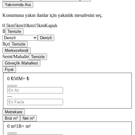
Yakınımda Ara
Konumuna yakın ilanlar için yakınlık mesafesini seç.
0.5km
5km
10km
15km
Kapalı
İl
Temizle
Denizli
İlçe
Temizle
Merkezefendi
Semt/Mahalle
Temizle
Göveçlik Mahallesi
Fiyat
0 ₺
50M+ ₺
—
Metrekare
Brüt m²
Net m²
0 m²
1B+ m²