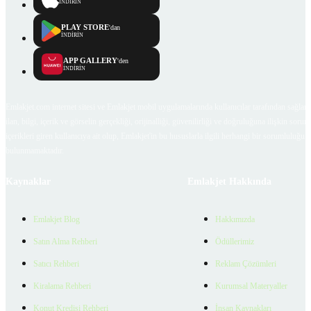
İNDİRİN
PLAY STORE
'dan
İNDİRİN
APP GALLERY
'den
İNDİRİN
Emlakjet.com internet sitesi ve Emlakjet mobil uygulamalarında kullanıcılar tarafından sağlana
ilan, bilgi, içerik ve görselin gerçekliği, orijinalliği, güvenilirliği ve doğruluğuna ilişkin soru
içerikleri giren kullanıcıya ait olup, Emlakjet'in bu hususlarla ilgili herhangi bir sorumluluğu
bulunmamaktadır.
Kaynaklar
Emlakjet Hakkında
Emlakjet Blog
Hakkımızda
Satın Alma Rehberi
Ödüllerimiz
Satıcı Rehberi
Reklam Çözümleri
Kiralama Rehberi
Kurumsal Materyaller
Konut Kredisi Rehberi
İnsan Kaynakları