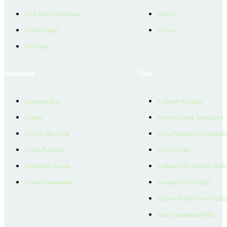
Ne Kadar Ödeyebilirim
İletişim
Emlak Değeri
Yardım
Verilerimiz
Hizmetler
Yasal
Danışman Bul
Kullanım Koşulları
Projeler
Bireysel Üyelik Sözleşmesi
Ücretsiz İlan Verin
Çerez Politikası ve Aydınlat
Üyelik Paketleri
Çerez Ayarları
EmlakZeka Asistan
Kullanıcı Veri Gizliliği Bildi
Uzman Danışmanlar
Ziyaretçi Veri Gizliliği
Müşteri Yetkilisi Veri Gizlili
Aday Aydınlatma Metni