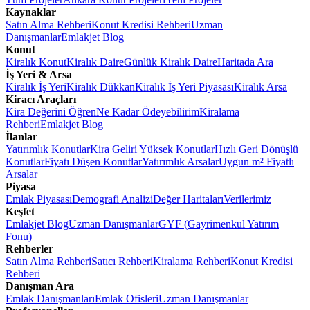
Kaynaklar
Satın Alma Rehberi
Konut Kredisi Rehberi
Uzman
Danışmanlar
Emlakjet Blog
Konut
Kiralık Konut
Kiralık Daire
Günlük Kiralık Daire
Haritada Ara
İş Yeri & Arsa
Kiralık İş Yeri
Kiralık Dükkan
Kiralık İş Yeri Piyasası
Kiralık Arsa
Kiracı Araçları
Kira Değerini Öğren
Ne Kadar Ödeyebilirim
Kiralama
Rehberi
Emlakjet Blog
İlanlar
Yatırımlık Konutlar
Kira Geliri Yüksek Konutlar
Hızlı Geri Dönüşlü
Konutlar
Fiyatı Düşen Konutlar
Yatırımlık Arsalar
Uygun m² Fiyatlı
Arsalar
Piyasa
Emlak Piyasası
Demografi Analizi
Değer Haritaları
Verilerimiz
Keşfet
Emlakjet Blog
Uzman Danışmanlar
GYF (Gayrimenkul Yatırım
Fonu)
Rehberler
Satın Alma Rehberi
Satıcı Rehberi
Kiralama Rehberi
Konut Kredisi
Rehberi
Danışman Ara
Emlak Danışmanları
Emlak Ofisleri
Uzman Danışmanlar