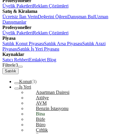
Profesyoneller
Üyelik Paketleri
Reklam Çözümleri
Satış & Kiralama
Ücretsiz İlan Verin
Değerini Öğren
Danışman Bul
Uzman
Danışmanlar
Profesyoneller
Üyelik Paketleri
Reklam Çözümleri
Piyasa
Satılık Konut Piyasası
Satılık Arsa Piyasası
Satılık Arazi
Piyasası
Satılık İş Yeri Piyasası
Kaynaklar
Satıcı Rehberi
Emlakjet Blog
Filtrele
3
Satılık
Konut
(3)
İş Yeri
Apartman Dairesi
Atölye
AVM
Benzin İstasyonu
Bina
Büfe
Büro
Çiftlik