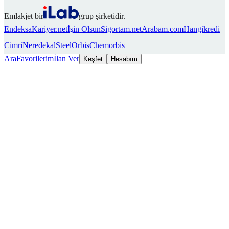
Emlakjet bir
grup şirketidir.
Endeksa
Kariyer.net
İşin Olsun
Sigortam.net
Arabam.com
Hangikredi
Cimri
Neredekal
SteelOrbis
Chemorbis
Ara
Favorilerim
İlan Ver
Keşfet
Hesabım