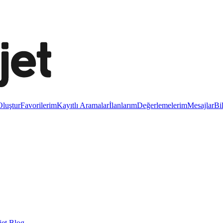
luştur
Favorilerim
Kayıtlı Aramalar
İlanlarım
Değerlemelerim
Mesajlar
Bi
et Blog