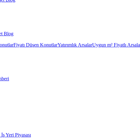
et Blog
onutlar
Fiyatı Düşen Konutlar
Yatırımlık Arsalar
Uygun m² Fiyatlı Arsala
hberi
k İş Yeri Piyasası