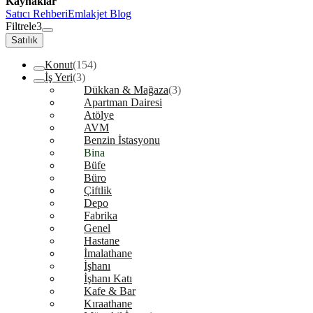
Kaynaklar
Satıcı Rehberi
Emlakjet Blog
Filtrele
3
Satılık
Konut
(154)
İş Yeri
(3)
Dükkan & Mağaza
(3)
Apartman Dairesi
Atölye
AVM
Benzin İstasyonu
Bina
Büfe
Büro
Çiftlik
Depo
Fabrika
Genel
Hastane
İmalathane
İşhanı
İşhanı Katı
Kafe & Bar
Kıraathane