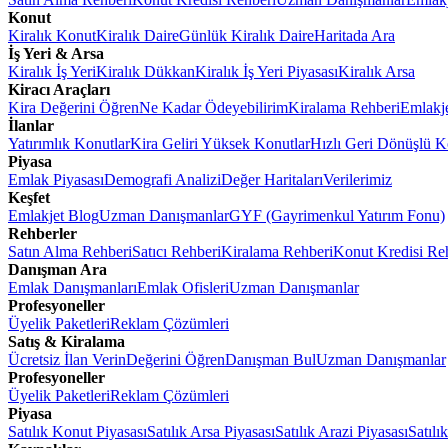
Konut
Kiralık Konut
Kiralık Daire
Günlük Kiralık Daire
Haritada Ara
İş Yeri & Arsa
Kiralık İş Yeri
Kiralık Dükkan
Kiralık İş Yeri Piyasası
Kiralık Arsa
Kiracı Araçları
Kira Değerini Öğren
Ne Kadar Ödeyebilirim
Kiralama Rehberi
Emlakj
İlanlar
Yatırımlık Konutlar
Kira Geliri Yüksek Konutlar
Hızlı Geri Dönüşlü K
Piyasa
Emlak Piyasası
Demografi Analizi
Değer Haritaları
Verilerimiz
Keşfet
Emlakjet Blog
Uzman Danışmanlar
GYF (Gayrimenkul Yatırım Fonu)
Rehberler
Satın Alma Rehberi
Satıcı Rehberi
Kiralama Rehberi
Konut Kredisi Re
Danışman Ara
Emlak Danışmanları
Emlak Ofisleri
Uzman Danışmanlar
Profesyoneller
Üyelik Paketleri
Reklam Çözümleri
Satış & Kiralama
Ücretsiz İlan Verin
Değerini Öğren
Danışman Bul
Uzman Danışmanlar
Profesyoneller
Üyelik Paketleri
Reklam Çözümleri
Piyasa
Satılık Konut Piyasası
Satılık Arsa Piyasası
Satılık Arazi Piyasası
Satılı