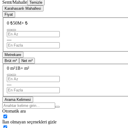
Semt/Mahalle
Temizle
Karahasanlı Mahallesi
Fiyat
0 ₺
50M+ ₺
—
Metrekare
Brüt m²
Net m²
0 m²
1B+ m²
—
Arama Kelimesi
Otomatik ara
İlan olmayan seçenekleri gizle