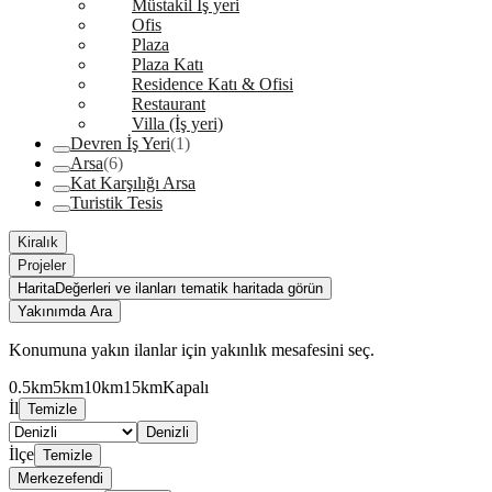
Müstakil İş yeri
Ofis
Plaza
Plaza Katı
Residence Katı & Ofisi
Restaurant
Villa (İş yeri)
Devren İş Yeri
(1)
Arsa
(6)
Kat Karşılığı Arsa
Turistik Tesis
Kiralık
Projeler
Harita
Değerleri ve ilanları tematik haritada görün
Yakınımda Ara
Konumuna yakın ilanlar için yakınlık mesafesini seç.
0.5km
5km
10km
15km
Kapalı
İl
Temizle
Denizli
İlçe
Temizle
Merkezefendi