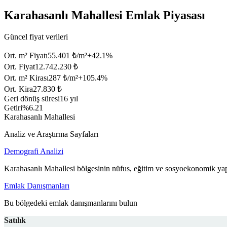
Karahasanlı Mahallesi Emlak Piyasası
Güncel fiyat verileri
Ort. m² Fiyatı
55.401 ₺/m²
+
42.1
%
Ort. Fiyat
12.742.230 ₺
Ort. m² Kirası
287 ₺/m²
+
105.4
%
Ort. Kira
27.830 ₺
Geri dönüş süresi
16 yıl
Getiri
%6.21
Karahasanlı Mahallesi
Analiz ve Araştırma Sayfaları
Demografi Analizi
Karahasanlı Mahallesi bölgesinin nüfus, eğitim ve sosyoekonomik yap
Emlak Danışmanları
Bu bölgedeki emlak danışmanlarını bulun
Satılık