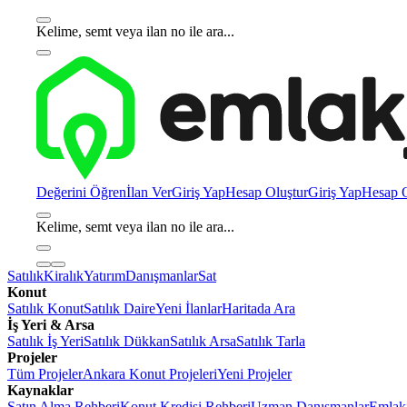
Kelime, semt veya ilan no ile ara...
Değerini Öğren
İlan Ver
Giriş Yap
Hesap Oluştur
Giriş Yap
Hesap O
Kelime, semt veya ilan no ile ara...
Satılık
Kiralık
Yatırım
Danışmanlar
Sat
Konut
Satılık Konut
Satılık Daire
Yeni İlanlar
Haritada Ara
İş Yeri & Arsa
Satılık İş Yeri
Satılık Dükkan
Satılık Arsa
Satılık Tarla
Projeler
Tüm Projeler
Ankara Konut Projeleri
Yeni Projeler
Kaynaklar
Satın Alma Rehberi
Konut Kredisi Rehberi
Uzman Danışmanlar
Emlakj