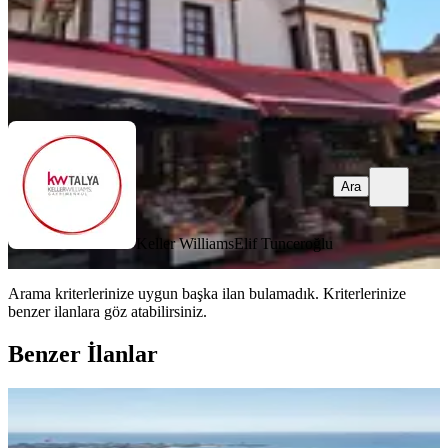
Keller Williams
Elif Tunceroğlu
Ara
Ara
Keller Williams
Elif Tunceroğlu
Arama kriterlerinize uygun başka ilan bulamadık.
Kriterlerinize
benzer ilanlara göz atabilirsiniz.
Benzer İlanlar
Side De Satılık Pansiyon