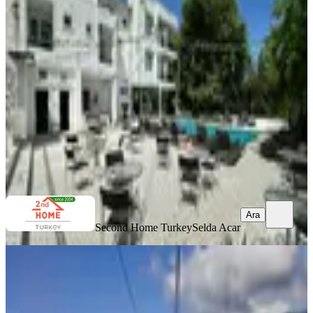
Yatırım Fırsatı
Kemer, Beldibi Mahallesi
20.07.2026
75.000.000 ₺
Second Home Turkey
Selda Acar
Ara
Ara
Second Home Turkey
Selda Acar
Alanya Damlataş Mevkiinde Satılık
20 Odalı Pansiyon
Alanya, Saray Mahallesi