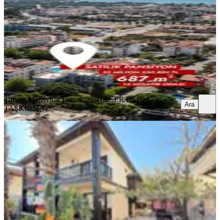
Manavgat, Side Mahallesi
15.07.2026
33.550.000 ₺
Turyap Manavgat Temsilciliği
HACER BEDIA TAŞKIRMAZ
Ara
Turyap Manavgat Temsilciliği
HACER BEDIA
Ara
TAŞKIRMAZ
Antik Side'de Denize Sıfır Satılık
Butik Otel Hissesi (1/8)
Manavgat, Side Mahallesi
22.04.2026
13.500.000 ₺