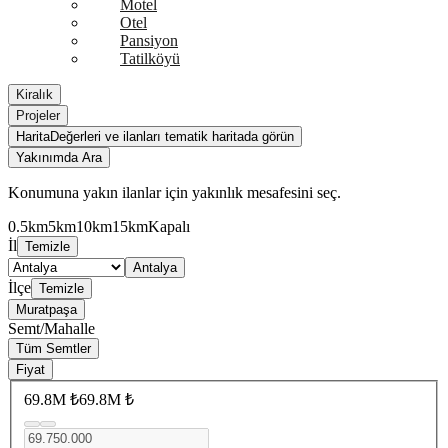
Motel
Otel
Pansiyon
Tatilköyü
Kiralık
Projeler
Harita
Değerleri ve ilanları tematik haritada görün
Yakınımda Ara
Konumuna yakın ilanlar için yakınlık mesafesini seç.
0.5km
5km
10km
15km
Kapalı
İl
Temizle
Antalya
İlçe
Temizle
Muratpaşa
Semt/Mahalle
Tüm Semtler
Fiyat
69.8M ₺
69.8M ₺