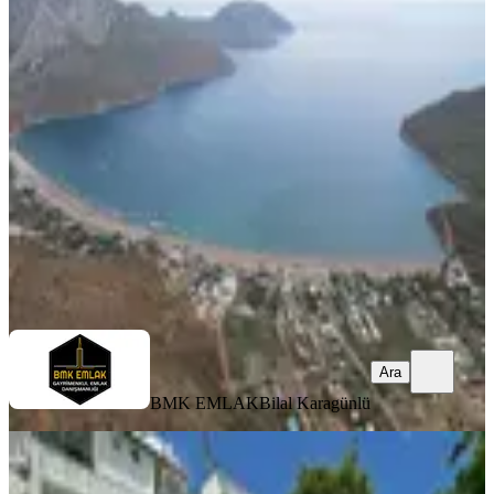
Tatil Beldesi Antalya Adrasanda
Denize Sıfır Satılık Otel
Kumluca, Adrasan Mahallesi
02.06.2026
140.000.000 ₺
165.000.000 ₺
BMK EMLAK
Bilal Karagünlü
Ara
Ara
BMK EMLAK
Bilal Karagünlü
Antalya Kemer Beldibi'nde Satılık
Faal Otel – Hazır İşletme, Güçlü