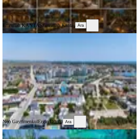
Emrullah KANTAŞ
Emrullah Kantaş
Ara
Emrullah KANTAŞ
Emrullah Kantaş
Ara
Belekte Prestijli Turizm Yatırımı Faal
Crb Crown Hotel Satılık
Serik, Belek Mahallesi
16.07.2026
730.000.000 ₺
Neo Gayrimenkul
Ergin Dördü
Ara
Neo Gayrimenkul
Ergin Dördü
Ara
YENİ
Olympos Doğa İçinde Butik