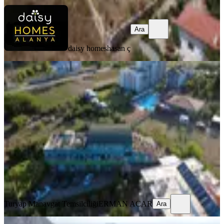
Ara
daisy homes
hasan ç
Manavgat Çolaklı'da Satılık Turizm
Tesisi Korkmaz Pansiyon
Manavgat, Çolaklı Mahallesi
29.07.2026
120.000.000 ₺
Turyap Manavgat Temsilciliği
ERMAN ACAR
Ara
Turyap Manavgat Temsilciliği
ERMAN ACAR
Ara
%
15