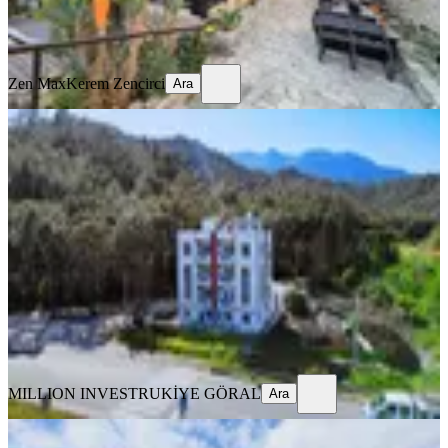
Zen Max
Kerem Zencirci
Ara
Zen Max
Kerem Zencirci
Ara
Çamyuva'da Denize Yakın Anayola
Sıfır Havuzlu Satılık Apart Otel
Kemer, Çamyuva Mahallesi
13.07.2026
49.000.000 ₺
MILLION INVEST
RUKİYE GÖRAL
Ara
MILLION INVEST
RUKİYE GÖRAL
Ara