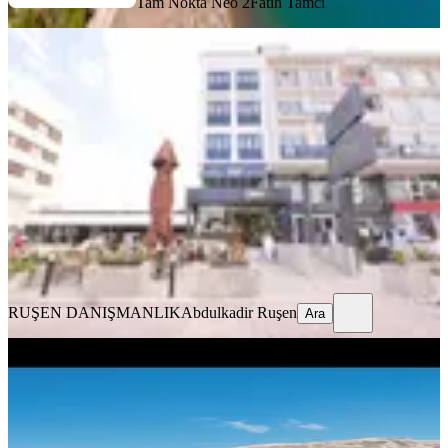
Tam Nokta Neo 2
Fatih Tamcı
Konyaaltı Liman'da Hazır İşletmeli 16
Odalı Şehir Oteli
Konyaaltı, Liman Mahallesi
06.06.2026
160.000.000 ₺
RUŞEN DANIŞMANLIK
Abdulkadir Ruşen
Ara
RUŞEN DANIŞMANLIK
Abdulkadir Ruşen
Ara
%
3
Manavgat Oymapınar Da Göl
Manzarıl Apart
Manavgat, Güzelyalı Mahallesi