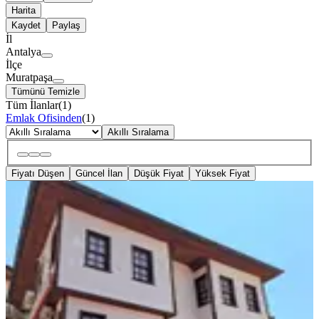
Harita
Kaydet
Paylaş
İl
Antalya
İlçe
Muratpaşa
Tümünü Temizle
Tüm İlanlar
(
1
)
Emlak Ofisinden
(
1
)
Akıllı Sıralama
Fiyatı Düşen
Güncel İlan
Düşük Fiyat
Yüksek Fiyat
%
8
Antalya Kaleiçinde Kelepir Butik Otel
Ve Dükkanları
Muratpaşa, Selçuk Mahallesi
575 m²
·
14.08.2025
69.750.000 ₺
75.750.000 ₺