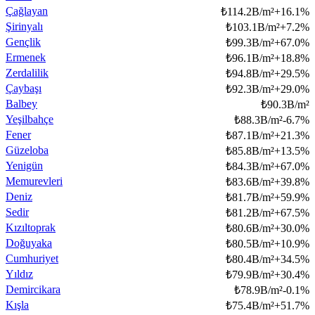
Çağlayan
₺
114.2B/m²
+
16.1
%
Şirinyalı
₺
103.1B/m²
+
7.2
%
Gençlik
₺
99.3B/m²
+
67.0
%
Ermenek
₺
96.1B/m²
+
18.8
%
Zerdalilik
₺
94.8B/m²
+
29.5
%
Çaybaşı
₺
92.3B/m²
+
29.0
%
Balbey
₺
90.3B/m²
Yeşilbahçe
₺
88.3B/m²
-6.7
%
Fener
₺
87.1B/m²
+
21.3
%
Güzeloba
₺
85.8B/m²
+
13.5
%
Yenigün
₺
84.3B/m²
+
67.0
%
Memurevleri
₺
83.6B/m²
+
39.8
%
Deniz
₺
81.7B/m²
+
59.9
%
Sedir
₺
81.2B/m²
+
67.5
%
Kızıltoprak
₺
80.6B/m²
+
30.0
%
Doğuyaka
₺
80.5B/m²
+
10.9
%
Cumhuriyet
₺
80.4B/m²
+
34.5
%
Yıldız
₺
79.9B/m²
+
30.4
%
Demircikara
₺
78.9B/m²
-0.1
%
Kışla
₺
75.4B/m²
+
51.7
%