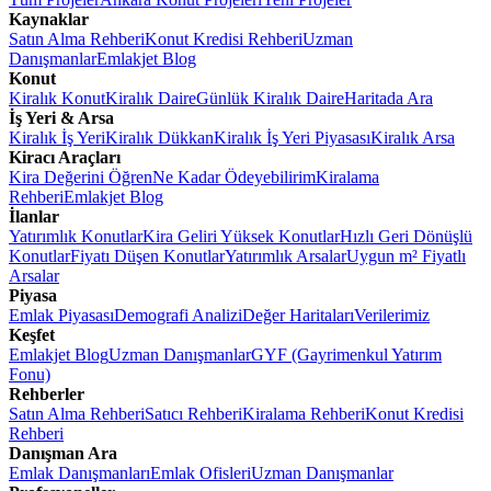
Kaynaklar
Satın Alma Rehberi
Konut Kredisi Rehberi
Uzman
Danışmanlar
Emlakjet Blog
Konut
Kiralık Konut
Kiralık Daire
Günlük Kiralık Daire
Haritada Ara
İş Yeri & Arsa
Kiralık İş Yeri
Kiralık Dükkan
Kiralık İş Yeri Piyasası
Kiralık Arsa
Kiracı Araçları
Kira Değerini Öğren
Ne Kadar Ödeyebilirim
Kiralama
Rehberi
Emlakjet Blog
İlanlar
Yatırımlık Konutlar
Kira Geliri Yüksek Konutlar
Hızlı Geri Dönüşlü
Konutlar
Fiyatı Düşen Konutlar
Yatırımlık Arsalar
Uygun m² Fiyatlı
Arsalar
Piyasa
Emlak Piyasası
Demografi Analizi
Değer Haritaları
Verilerimiz
Keşfet
Emlakjet Blog
Uzman Danışmanlar
GYF (Gayrimenkul Yatırım
Fonu)
Rehberler
Satın Alma Rehberi
Satıcı Rehberi
Kiralama Rehberi
Konut Kredisi
Rehberi
Danışman Ara
Emlak Danışmanları
Emlak Ofisleri
Uzman Danışmanlar