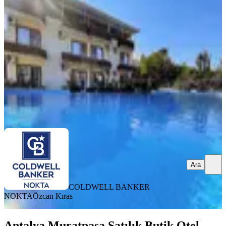
Kaş, Gelemiş Mahallesi
29.01.2026
75.000.000 ₺
COLDWELL BANKER NOKTA
Özcan Kıras
Ara
Ara
COLDWELL BANKER
NOKTA
Özcan Kıras
Antalya Muratpaşa Satılık Butik Otel