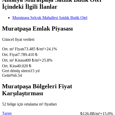
İçindeki İlgili İlanlar
Muratpaşa Selçuk Mahallesi Satılık Butik Otel
Muratpaşa Emlak Piyasası
Güncel fiyat verileri
Ort. m² Fiyatı
73.485 ₺/m²
+
24.1
%
Ort. Fiyat
7.789.410 ₺
Ort. m² Kirası
400 ₺/m²
+
25.8
%
Ort. Kira
40.020 ₺
Geri dönüş süresi
15 yıl
Getiri
%6.54
Muratpaşa Bölgeleri Fiyat
Karşılaştırması
52 bölge için ortalama m² fiyatları
Tarım
₺
126.8B/m²
+
15.0
%