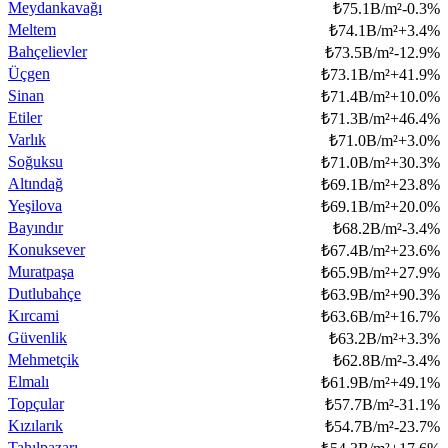
Meydankavağı
₺
75.1B/m²
-0.3
%
Meltem
₺
74.1B/m²
+
3.4
%
Bahçelievler
₺
73.5B/m²
-12.9
%
Üçgen
₺
73.1B/m²
+
41.9
%
Sinan
₺
71.4B/m²
+
10.0
%
Etiler
₺
71.3B/m²
+
46.4
%
Varlık
₺
71.0B/m²
+
3.0
%
Soğuksu
₺
71.0B/m²
+
30.3
%
Altındağ
₺
69.1B/m²
+
23.8
%
Yeşilova
₺
69.1B/m²
+
20.0
%
Bayındır
₺
68.2B/m²
-3.4
%
Konuksever
₺
67.4B/m²
+
23.6
%
Muratpaşa
₺
65.9B/m²
+
27.9
%
Dutlubahçe
₺
63.9B/m²
+
90.3
%
Kırcami
₺
63.6B/m²
+
16.7
%
Güvenlik
₺
63.2B/m²
+
3.3
%
Mehmetçik
₺
62.8B/m²
-3.4
%
Elmalı
₺
61.9B/m²
+
49.1
%
Topçular
₺
57.7B/m²
-31.1
%
Kızılarık
₺
54.7B/m²
-23.7
%
Tahılpazarı