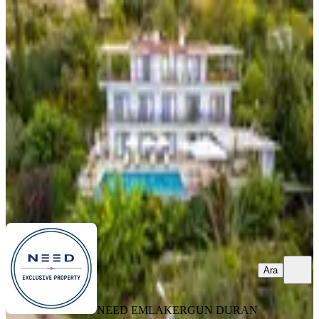
Patara Manzaralı Aile Pansiyonu,
Yatırım Ve Yaşam İç İçe
Kaş, Üzümlü Mahallesi
07.05.2026
24.950.000 ₺
NEED EMLAK
ERGUN DURAN
Ara
Ara
NEED EMLAK
ERGUN DURAN