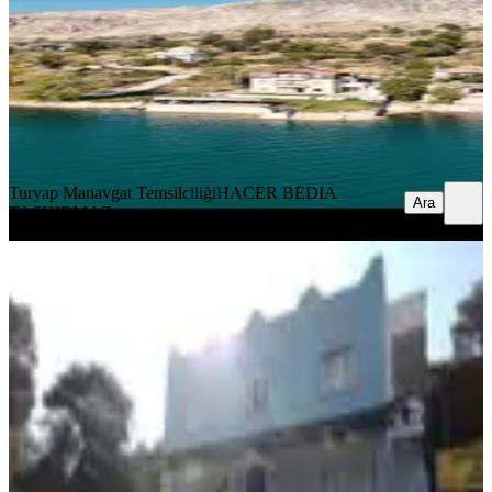
25.04.2025
14.500.000 ₺
15.000.000 ₺
Turyap Manavgat Temsilciliği
HACER BEDIA TAŞKIRMAZ
Ara
Turyap Manavgat Temsilciliği
HACER BEDIA
Ara
TAŞKIRMAZ
Antalya Kaş Patara'da Satılık
Pansiyon
Kaş, Gelemiş Mahallesi
13.11.2022
19.000.000 ₺