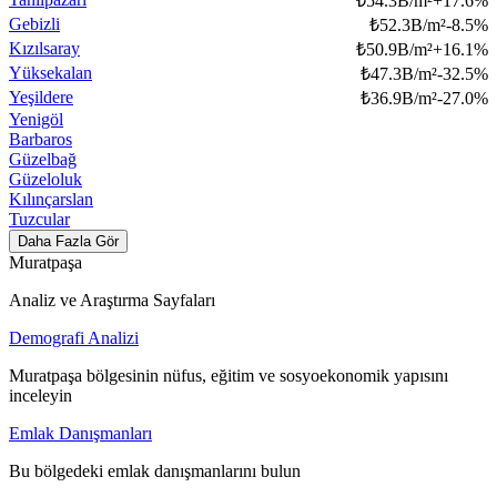
₺
54.3B/m²
+
17.6
%
Gebizli
₺
52.3B/m²
-8.5
%
Kızılsaray
₺
50.9B/m²
+
16.1
%
Yüksekalan
₺
47.3B/m²
-32.5
%
Yeşildere
₺
36.9B/m²
-27.0
%
Yenigöl
Barbaros
Güzelbağ
Güzeloluk
Kılınçarslan
Tuzcular
Daha Fazla Gör
Muratpaşa
Analiz ve Araştırma Sayfaları
Demografi Analizi
Muratpaşa bölgesinin nüfus, eğitim ve sosyoekonomik yapısını
inceleyin
Emlak Danışmanları
Bu bölgedeki emlak danışmanlarını bulun