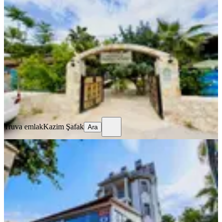
Kadirs Famıly House 21 Yataklı Butik
Otel | Olimpos Yazır
Kumluca, Yazır Mahallesi
06.05.2026
55.000.000 ₺
Truva emlak
Kazim Şafak
Ara
Truva emlak
Kazim Şafak
Ara
Antalya Kemer Göynük'te Deniz Ve
Kanyon Manzaralı Otel
Kemer, Göynük Mahallesi
19.06.2026
41.700.000 ₺