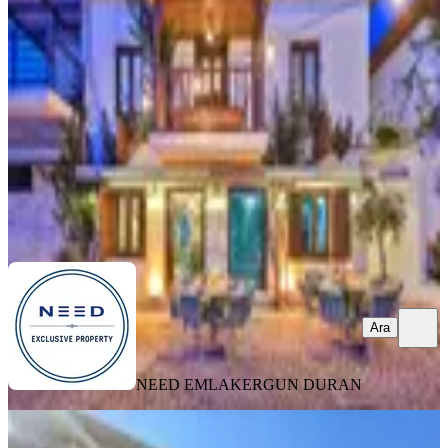
Kaş, Kalkan Mahallesi
08.08.2026
66.990.000 ₺
NEED EMLAK
ERGUN DURAN
Ara
Ara
NEED EMLAK
ERGUN DURAN
Antalya Kaş Patara Satılık Hotel