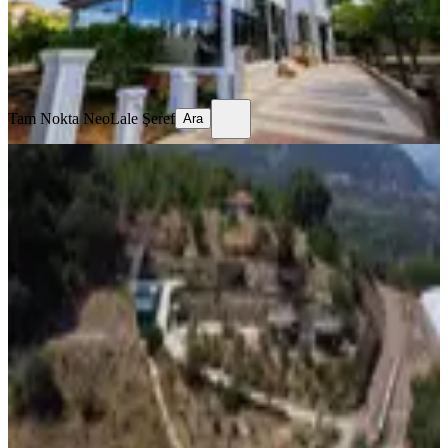
Tam Nokta Neo
Lale Şeref
Ara
Tam Nokta Neo
Lale Şeref
Ara
YENİ
Özel Havuzlu Bungalov Konseptli
Satılık Butik Otel – Olimpos
Kumluca, Yazır Mahallesi
07.08.2026
25.000.000 ₺
daisy homes
hasan ç
Ara