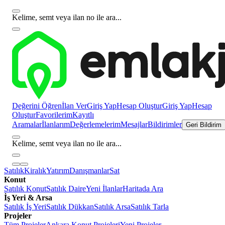
Kelime, semt veya ilan no ile ara...
Değerini Öğren
İlan Ver
Giriş Yap
Hesap Oluştur
Giriş Yap
Hesap
Oluştur
Favorilerim
Kayıtlı
Aramalar
İlanlarım
Değerlemelerim
Mesajlar
Bildirimler
Geri Bildirim
Kelime, semt veya ilan no ile ara...
Satılık
Kiralık
Yatırım
Danışmanlar
Sat
Konut
Satılık Konut
Satılık Daire
Yeni İlanlar
Haritada Ara
İş Yeri & Arsa
Satılık İş Yeri
Satılık Dükkan
Satılık Arsa
Satılık Tarla
Projeler
Tüm Projeler
Ankara Konut Projeleri
Yeni Projeler