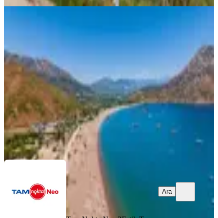
Adrasan'da İşletme Yatırımı İçin
Fırsat Fiyatlı Villalar
Kumluca, Adrasan Mahallesi
22.07.2026
39.000.000 ₺
Tam Nokta Neo 2
Fatih Tamcı
Ara
Ara