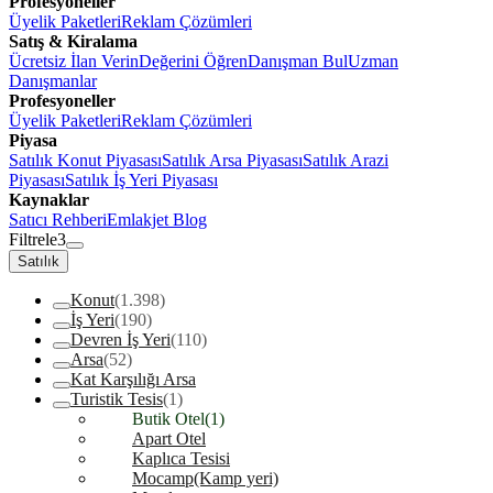
Profesyoneller
Üyelik Paketleri
Reklam Çözümleri
Satış & Kiralama
Ücretsiz İlan Verin
Değerini Öğren
Danışman Bul
Uzman
Danışmanlar
Profesyoneller
Üyelik Paketleri
Reklam Çözümleri
Piyasa
Satılık Konut Piyasası
Satılık Arsa Piyasası
Satılık Arazi
Piyasası
Satılık İş Yeri Piyasası
Kaynaklar
Satıcı Rehberi
Emlakjet Blog
Filtrele
3
Satılık
Konut
(1.398)
İş Yeri
(190)
Devren İş Yeri
(110)
Arsa
(52)
Kat Karşılığı Arsa
Turistik Tesis
(1)
Butik Otel
(1)
Apart Otel
Kaplıca Tesisi
Mocamp(Kamp yeri)