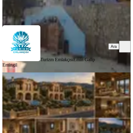
Turizm Emlakçısı
Emin Galip Emingil
Ara
Ara
Turizm Emlakçısı
Emin Galip
Emingil
Sahibinden 🌿 Likya Taş Konakları –
Kaş Çayköy’de Eşsiz Yatırım Fırsatı
Kaş, Çayköy Mahallesi
20.05.2026
7.500.000 ₺