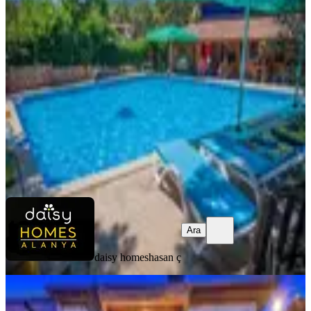
Bungalow Otel | Aktif Turizm Tesisi
Kumluca, Yazır Mahallesi
05.08.2026
25.000.000 ₺
daisy homes
hasan ç
Ara
Ara
daisy homes
hasan ç
YENİ
Kalkanın Kalbinde Butik Otel Ve
Restoran