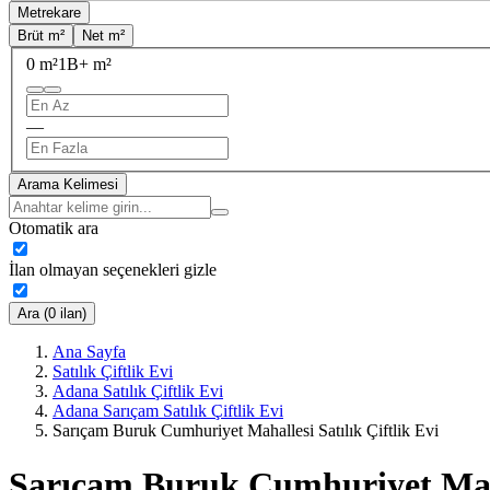
Metrekare
Brüt m²
Net m²
0 m²
1B+ m²
—
Arama Kelimesi
Otomatik ara
İlan olmayan seçenekleri gizle
Ara (0 ilan)
Ana Sayfa
Satılık Çiftlik Evi
Adana Satılık Çiftlik Evi
Adana Sarıçam Satılık Çiftlik Evi
Sarıçam Buruk Cumhuriyet Mahallesi Satılık Çiftlik Evi
Sarıçam Buruk Cumhuriyet Mahal