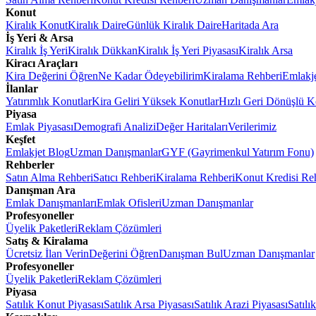
Konut
Kiralık Konut
Kiralık Daire
Günlük Kiralık Daire
Haritada Ara
İş Yeri & Arsa
Kiralık İş Yeri
Kiralık Dükkan
Kiralık İş Yeri Piyasası
Kiralık Arsa
Kiracı Araçları
Kira Değerini Öğren
Ne Kadar Ödeyebilirim
Kiralama Rehberi
Emlakj
İlanlar
Yatırımlık Konutlar
Kira Geliri Yüksek Konutlar
Hızlı Geri Dönüşlü K
Piyasa
Emlak Piyasası
Demografi Analizi
Değer Haritaları
Verilerimiz
Keşfet
Emlakjet Blog
Uzman Danışmanlar
GYF (Gayrimenkul Yatırım Fonu)
Rehberler
Satın Alma Rehberi
Satıcı Rehberi
Kiralama Rehberi
Konut Kredisi Re
Danışman Ara
Emlak Danışmanları
Emlak Ofisleri
Uzman Danışmanlar
Profesyoneller
Üyelik Paketleri
Reklam Çözümleri
Satış & Kiralama
Ücretsiz İlan Verin
Değerini Öğren
Danışman Bul
Uzman Danışmanlar
Profesyoneller
Üyelik Paketleri
Reklam Çözümleri
Piyasa
Satılık Konut Piyasası
Satılık Arsa Piyasası
Satılık Arazi Piyasası
Satılı