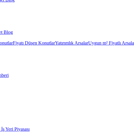
et Blog
onutlar
Fiyatı Düşen Konutlar
Yatırımlık Arsalar
Uygun m² Fiyatlı Arsala
hberi
k İş Yeri Piyasası