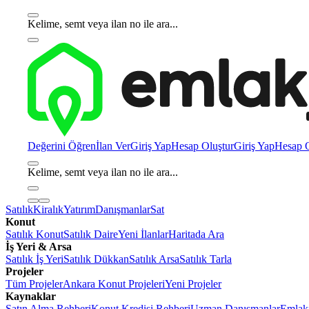
Kelime, semt veya ilan no ile ara...
Değerini Öğren
İlan Ver
Giriş Yap
Hesap Oluştur
Giriş Yap
Hesap O
Kelime, semt veya ilan no ile ara...
Satılık
Kiralık
Yatırım
Danışmanlar
Sat
Konut
Satılık Konut
Satılık Daire
Yeni İlanlar
Haritada Ara
İş Yeri & Arsa
Satılık İş Yeri
Satılık Dükkan
Satılık Arsa
Satılık Tarla
Projeler
Tüm Projeler
Ankara Konut Projeleri
Yeni Projeler
Kaynaklar
Satın Alma Rehberi
Konut Kredisi Rehberi
Uzman Danışmanlar
Emlakj