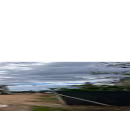
İŞBİLİR GAYRİMENKUL
ERHAN GÖRÜR
Ara