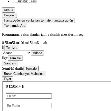
Turistik Tesis
Kiralık
Projeler
Harita
Değerleri ve ilanları tematik haritada görün
Yakınımda Ara
Konumuna yakın ilanlar için yakınlık mesafesini seç.
0.5km
5km
10km
15km
Kapalı
İl
Temizle
Adana
İlçe
Temizle
Sarıçam
Semt/Mahalle
Temizle
Buruk Cumhuriyet Mahallesi
Fiyat
0 ₺
50M+ ₺
—