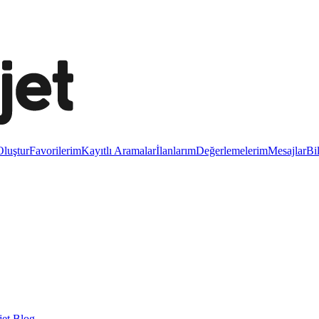
luştur
Favorilerim
Kayıtlı Aramalar
İlanlarım
Değerlemelerim
Mesajlar
Bi
et Blog