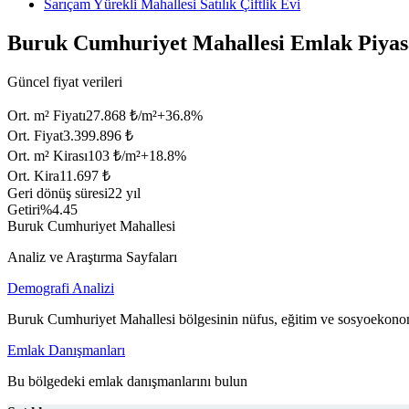
Sarıçam Yürekli Mahallesi Satılık Çiftlik Evi
Buruk Cumhuriyet Mahallesi Emlak Piyas
Güncel fiyat verileri
Ort. m² Fiyatı
27.868 ₺/m²
+
36.8
%
Ort. Fiyat
3.399.896 ₺
Ort. m² Kirası
103 ₺/m²
+
18.8
%
Ort. Kira
11.697 ₺
Geri dönüş süresi
22 yıl
Getiri
%4.45
Buruk Cumhuriyet Mahallesi
Analiz ve Araştırma Sayfaları
Demografi Analizi
Buruk Cumhuriyet Mahallesi bölgesinin nüfus, eğitim ve sosyoekonom
Emlak Danışmanları
Bu bölgedeki emlak danışmanlarını bulun