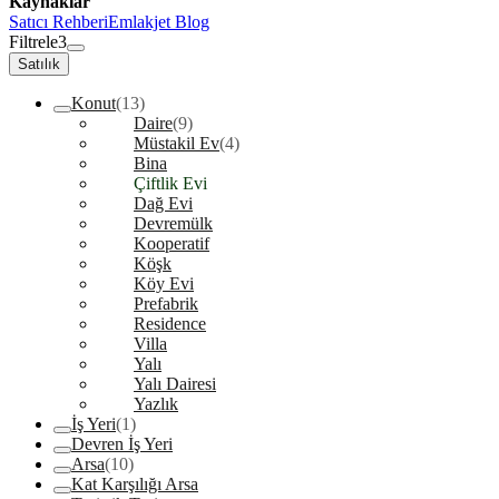
Kaynaklar
Satıcı Rehberi
Emlakjet Blog
Filtrele
3
Satılık
Konut
(13)
Daire
(9)
Müstakil Ev
(4)
Bina
Çiftlik Evi
Dağ Evi
Devremülk
Kooperatif
Köşk
Köy Evi
Prefabrik
Residence
Villa
Yalı
Yalı Dairesi
Yazlık
İş Yeri
(1)
Devren İş Yeri
Arsa
(10)
Kat Karşılığı Arsa