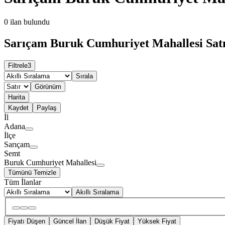
0
ilan bulundu
Sarıçam Buruk Cumhuriyet Mahallesi Satılı
Filtrele
3
Sırala
Görünüm
Harita
Kaydet
Paylaş
İl
Adana
İlçe
Sarıçam
Semt
Buruk Cumhuriyet Mahallesi
Tümünü Temizle
Tüm İlanlar
Akıllı Sıralama
Fiyatı Düşen
Güncel İlan
Düşük Fiyat
Yüksek Fiyat