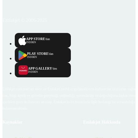
Emlakjet © 2006-2026
APP STORE
'dan
İNDİRİN
PLAY STORE
'dan
İNDİRİN
APP GALLERY
'den
İNDİRİN
Emlakjet.com internet sitesi ve Emlakjet mobil uygulamalarında kullanıcılar tarafından sağlana
ilan, bilgi, içerik ve görselin gerçekliği, orijinalliği, güvenilirliği ve doğruluğuna ilişkin soru
içerikleri giren kullanıcıya ait olup, Emlakjet'in bu hususlarla ilgili herhangi bir sorumluluğu
bulunmamaktadır.
Kaynaklar
Emlakjet Hakkında