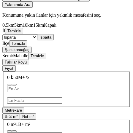
Yakınımda Ara
Konumuna yakın ilanlar için yakınlık mesafesini seç.
0.5km
5km
10km
15km
Kapalı
İl
Temizle
Isparta
İlçe
Temizle
Şarkikaraağaç
Semt/Mahalle
Temizle
Fakılar Köyü
Fiyat
0 ₺
50M+ ₺
—
Metrekare
Brüt m²
Net m²
0 m²
1B+ m²