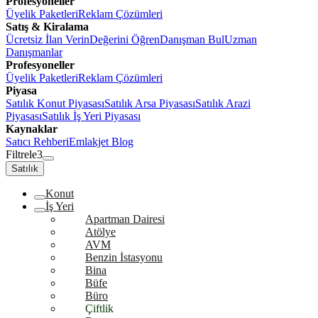
Profesyoneller
Üyelik Paketleri
Reklam Çözümleri
Satış & Kiralama
Ücretsiz İlan Verin
Değerini Öğren
Danışman Bul
Uzman
Danışmanlar
Profesyoneller
Üyelik Paketleri
Reklam Çözümleri
Piyasa
Satılık Konut Piyasası
Satılık Arsa Piyasası
Satılık Arazi
Piyasası
Satılık İş Yeri Piyasası
Kaynaklar
Satıcı Rehberi
Emlakjet Blog
Filtrele
3
Satılık
Konut
İş Yeri
Apartman Dairesi
Atölye
AVM
Benzin İstasyonu
Bina
Büfe
Büro
Çiftlik