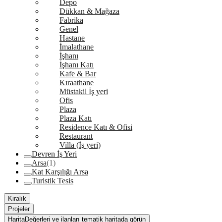
Depo
Dükkan & Mağaza
Fabrika
Genel
Hastane
İmalathane
İşhanı
İşhanı Katı
Kafe & Bar
Kıraathane
Müstakil İş yeri
Ofis
Plaza
Plaza Katı
Residence Katı & Ofisi
Restaurant
Villa (İş yeri)
Devren İş Yeri
Arsa
(1)
Kat Karşılığı Arsa
Turistik Tesis
Kiralık
Projeler
Harita
Değerleri ve ilanları tematik haritada görün