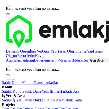
Kelime, semt veya ilan no ile ara...
Değerini Öğren
İlan Ver
Giriş Yap
Hesap Oluştur
Giriş Yap
Hesap
Oluştur
Favorilerim
Kayıtlı
Aramalar
İlanlarım
Değerlemelerim
Mesajlar
Bildirimler
Geri Bildirim
Kelime, semt veya ilan no ile ara...
Satılık
Kiralık
Yatırım
Danışmanlar
Sat
Konut
Satılık Konut
Satılık Daire
Yeni İlanlar
Haritada Ara
İş Yeri & Arsa
Satılık İş Yeri
Satılık Dükkan
Satılık Arsa
Satılık Tarla
Projeler
Tüm Projeler
Ankara Konut Projeleri
Yeni Projeler