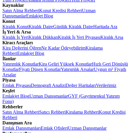
Kaynaklar
Satın Alma Rehberi
Konut Kredisi Rehberi
Uzman
Danışmanlar
Emlakjet Blog
Konut
Kiralık Konut
Kiralık Daire
Günlük Kiralık Daire
Haritada Ara
İş Yeri & Arsa
Kiralık İş Yeri
Kiralık Dükkan
Kiralık İş Yeri Piyasası
Kiralık Arsa
Kiracı Araçları
Kira Değerini Öğren
Ne Kadar Ödeyebilirim
Kiralama
Rehberi
Emlakjet Blog
İlanlar
Yatırımlık Konutlar
Kira Geliri Yüksek Konutlar
Hızlı Geri Dönüşlü
Konutlar
Fiyatı Düşen Konutlar
Yatırımlık Arsalar
Uygun m² Fiyatlı
Arsalar
Piyasa
Emlak Piyasası
Demografi Analizi
Değer Haritaları
Verilerimiz
Keşfet
Emlakjet Blog
Uzman Danışmanlar
GYF (Gayrimenkul Yatırım
Fonu)
Rehberler
Satın Alma Rehberi
Satıcı Rehberi
Kiralama Rehberi
Konut Kredisi
Rehberi
Danışman Ara
Emlak Danışmanları
Emlak Ofisleri
Uzman Danışmanlar