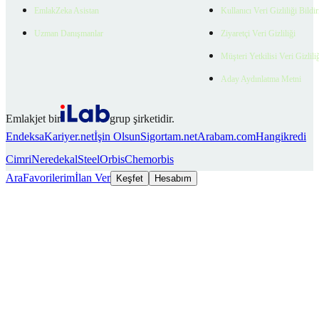
EmlakZeka Asistan
Kullanıcı Veri Gizliliği Bildi
Uzman Danışmanlar
Ziyaretçi Veri Gizliliği
Müşteri Yetkilisi Veri Gizlili
Aday Aydınlatma Metni
Emlakjet bir
grup şirketidir.
Endeksa
Kariyer.net
İşin Olsun
Sigortam.net
Arabam.com
Hangikredi
Cimri
Neredekal
SteelOrbis
Chemorbis
Ara
Favorilerim
İlan Ver
Keşfet
Hesabım