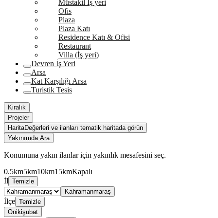
Müstakil İş yeri
Ofis
Plaza
Plaza Katı
Residence Katı & Ofisi
Restaurant
Villa (İş yeri)
Devren İş Yeri
Arsa
Kat Karşılığı Arsa
Turistik Tesis
Kiralık
Projeler
Harita
Değerleri ve ilanları tematik haritada görün
Yakınımda Ara
Konumuna yakın ilanlar için yakınlık mesafesini seç.
0.5km
5km
10km
15km
Kapalı
İl
Temizle
Kahramanmaraş
İlçe
Temizle
Onikişubat