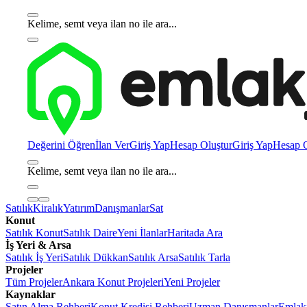
Kelime, semt veya ilan no ile ara...
Değerini Öğren
İlan Ver
Giriş Yap
Hesap Oluştur
Giriş Yap
Hesap O
Kelime, semt veya ilan no ile ara...
Satılık
Kiralık
Yatırım
Danışmanlar
Sat
Konut
Satılık Konut
Satılık Daire
Yeni İlanlar
Haritada Ara
İş Yeri & Arsa
Satılık İş Yeri
Satılık Dükkan
Satılık Arsa
Satılık Tarla
Projeler
Tüm Projeler
Ankara Konut Projeleri
Yeni Projeler
Kaynaklar
Satın Alma Rehberi
Konut Kredisi Rehberi
Uzman Danışmanlar
Emlakj