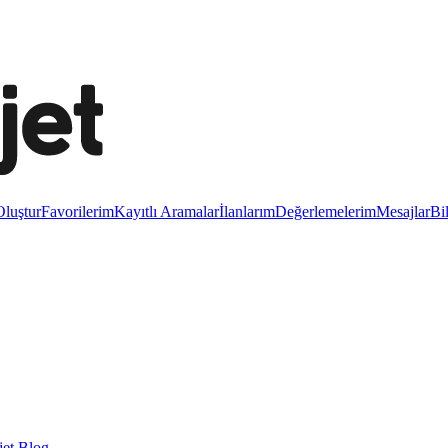
luştur
Favorilerim
Kayıtlı Aramalar
İlanlarım
Değerlemelerim
Mesajlar
Bi
et Blog