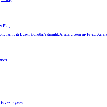
et Blog
onutlar
Fiyatı Düşen Konutlar
Yatırımlık Arsalar
Uygun m² Fiyatlı Arsala
hberi
k İş Yeri Piyasası