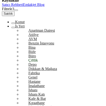
Kaynaklar
Satıcı Rehberi
Emlakjet Blog
Filtrele
3
Satılık
Konut
İş Yeri
Apartman Dairesi
Atölye
AVM
Benzin İstasyonu
Bina
Büfe
Büro
Çiftlik
Depo
Dükkan & Mağaza
Fabrika
Genel
Hastane
İmalathane
İşhanı
İşhanı Katı
Kafe & Bar
Kıraathane