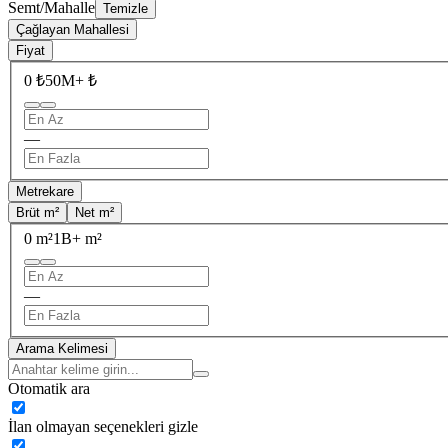
Semt/Mahalle
Temizle
Çağlayan Mahallesi
Fiyat
0 ₺
50M+ ₺
—
Metrekare
Brüt m²
Net m²
0 m²
1B+ m²
—
Arama Kelimesi
Otomatik ara
İlan olmayan seçenekleri gizle