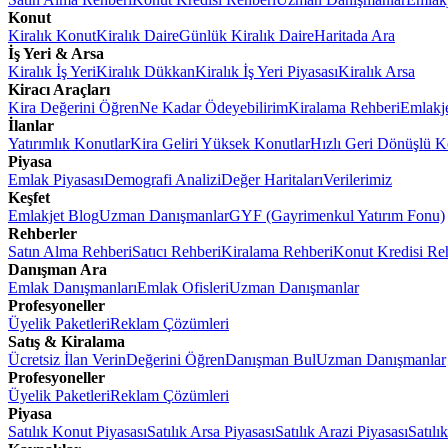
Konut
Kiralık Konut
Kiralık Daire
Günlük Kiralık Daire
Haritada Ara
İş Yeri & Arsa
Kiralık İş Yeri
Kiralık Dükkan
Kiralık İş Yeri Piyasası
Kiralık Arsa
Kiracı Araçları
Kira Değerini Öğren
Ne Kadar Ödeyebilirim
Kiralama Rehberi
Emlakj
İlanlar
Yatırımlık Konutlar
Kira Geliri Yüksek Konutlar
Hızlı Geri Dönüşlü K
Piyasa
Emlak Piyasası
Demografi Analizi
Değer Haritaları
Verilerimiz
Keşfet
Emlakjet Blog
Uzman Danışmanlar
GYF (Gayrimenkul Yatırım Fonu)
Rehberler
Satın Alma Rehberi
Satıcı Rehberi
Kiralama Rehberi
Konut Kredisi Re
Danışman Ara
Emlak Danışmanları
Emlak Ofisleri
Uzman Danışmanlar
Profesyoneller
Üyelik Paketleri
Reklam Çözümleri
Satış & Kiralama
Ücretsiz İlan Verin
Değerini Öğren
Danışman Bul
Uzman Danışmanlar
Profesyoneller
Üyelik Paketleri
Reklam Çözümleri
Piyasa
Satılık Konut Piyasası
Satılık Arsa Piyasası
Satılık Arazi Piyasası
Satılı