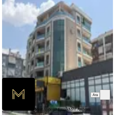
Ulukent'te Rüya Gibi Bir Ara Kat 3+1
Lüx Daire
Menemen, 9 Eylül Mahallesi
3+1
·
150 m²
·
3. Kat
·
31.07.2026
10.000.000 ₺
Mert Aydeniz Emlak
Mert Aydeniz
Ara
Ara
Mert Aydeniz Emlak
Mert Aydeniz