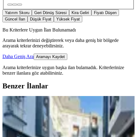
Yatırım Skoru
Geri Dönüş Süresi
Kira Geliri
Fiyatı Düşen
Güncel İlan
Düşük Fiyat
Yüksek Fiyat
Bu Kriterlere Uygun İlan Bulunamadı
Arama kriterlerinizi değiştirerek veya daha geniş bir bölgede
arayarak tekrar deneyebilirsiniz.
Daha Geniş Ara
Aramayı Kaydet
Arama kriterlerinize uygun başka ilan bulamadık.
Kriterlerinize
benzer ilanlara göz atabilirsiniz.
Benzer İlanlar
ÖNE ÇIKAN
Krediye Uygun Satılık Havuz Cepheli
Eşyalı 1+1 Daire
Menemen, İnönü Mahallesi
1+1
·
55 m²
·
3. Kat
·
04.06.2026