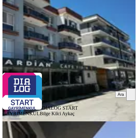
Menemen, İnönü Mahallesi
1+1
·
50 m²
·
3. Kat
·
03.08.2026
2.850.000 ₺
DİALOG START GAYRİMENKUL
Bilge Kilci Aykaç
Ara
Ara
DİALOG START
GAYRİMENKUL
Bilge Kilci Aykaç
SIFIR BİNA
Office 88 Den Uğur Mumcu Da Satılık
3+1 Sıfır Daireler