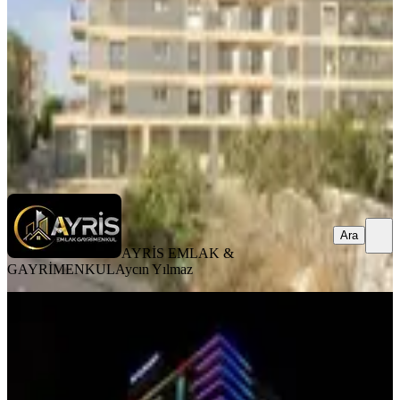
2+1
·
104 m²
·
1. Kat
·
03.08.2026
6.000.000 ₺
AYRİS EMLAK & GAYRİMENKUL
Aycın Yılmaz
Ara
Ara
AYRİS EMLAK &
GAYRİMENKUL
Aycın Yılmaz
YENİ
Menemen Devlet Hastanesi Karşısı Ful
Sıfır Eşyalı Lüks 1+1 Daire
Menemen, Uğur Mumcu Mahallesi