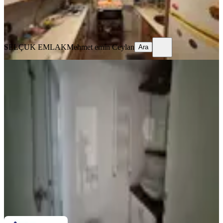
SELÇUK EMLAK
Mehmet emin Ceylan
Ara
SELÇUK EMLAK
Mehmet emin Ceylan
Ara
YENİ
Menemen Havuzlu Güvenlikli Sitede
Ara Kat 3+1 Satılık Daire
Menemen, Atatürk Mahallesi
3+1
·
140 m²
·
4. Kat
·
01.08.2026
4.950.000 ₺
STARTKEY YALI GAYRİMENKUL
SİBEL KALKAN
Ara