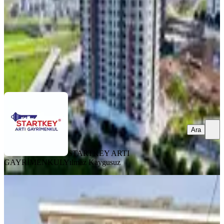
8.250.000 ₺
STARTKEY ARTI GAYRİMENKUL
Yılmaz Kaygusuz
Ara
Ara
STARTKEY ARTI
GAYRİMENKUL
Yılmaz Kaygusuz
YENİ
Menemen Ulucak Merkezi Konumda
Geniş 2+1 Satılık Daire
Menemen, 29 Ekim Mahallesi