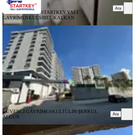
Ara
STARTKEY YALI
GAYRİMENKUL
SİBEL KALKAN
MANZARALI
Güvenci'den My Life Home Sitesinde
2+1,122 M²8.kat,satılık Daire
Menemen, İstiklal Mahallesi
2+1
·
122 m²
·
8. Kat
·
04.08.2026
9.400.000 ₺
GÜVENCİ GAYRİMENKUL
TÜLİN ŞENKUL ALGUR
Ara
GÜVENCİ GAYRİMENKUL
TÜLİN ŞENKUL
Ara
ALGUR
BALKONLU
Koyundere'de Projeden Satılık 2+1!