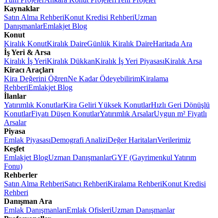
Kaynaklar
Satın Alma Rehberi
Konut Kredisi Rehberi
Uzman
Danışmanlar
Emlakjet Blog
Konut
Kiralık Konut
Kiralık Daire
Günlük Kiralık Daire
Haritada Ara
İş Yeri & Arsa
Kiralık İş Yeri
Kiralık Dükkan
Kiralık İş Yeri Piyasası
Kiralık Arsa
Kiracı Araçları
Kira Değerini Öğren
Ne Kadar Ödeyebilirim
Kiralama
Rehberi
Emlakjet Blog
İlanlar
Yatırımlık Konutlar
Kira Geliri Yüksek Konutlar
Hızlı Geri Dönüşlü
Konutlar
Fiyatı Düşen Konutlar
Yatırımlık Arsalar
Uygun m² Fiyatlı
Arsalar
Piyasa
Emlak Piyasası
Demografi Analizi
Değer Haritaları
Verilerimiz
Keşfet
Emlakjet Blog
Uzman Danışmanlar
GYF (Gayrimenkul Yatırım
Fonu)
Rehberler
Satın Alma Rehberi
Satıcı Rehberi
Kiralama Rehberi
Konut Kredisi
Rehberi
Danışman Ara
Emlak Danışmanları
Emlak Ofisleri
Uzman Danışmanlar