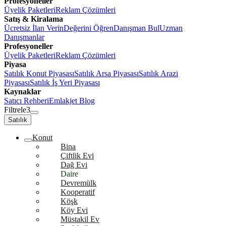
Profesyoneller
Üyelik Paketleri
Reklam Çözümleri
Satış & Kiralama
Ücretsiz İlan Verin
Değerini Öğren
Danışman Bul
Uzman
Danışmanlar
Profesyoneller
Üyelik Paketleri
Reklam Çözümleri
Piyasa
Satılık Konut Piyasası
Satılık Arsa Piyasası
Satılık Arazi
Piyasası
Satılık İş Yeri Piyasası
Kaynaklar
Satıcı Rehberi
Emlakjet Blog
Filtrele
3
Satılık
Konut
Bina
Çiftlik Evi
Dağ Evi
Daire
Devremülk
Kooperatif
Köşk
Köy Evi
Müstakil Ev