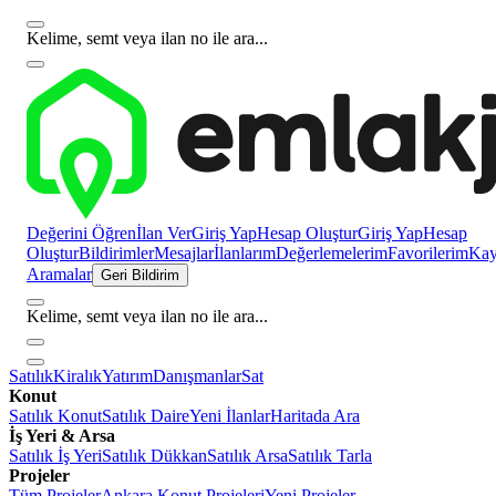
Kelime, semt veya ilan no ile ara...
Değerini Öğren
İlan Ver
Giriş Yap
Hesap Oluştur
Giriş Yap
Hesap
Oluştur
Bildirimler
Mesajlar
İlanlarım
Değerlemelerim
Favorilerim
Kayı
Aramalar
Geri Bildirim
Kelime, semt veya ilan no ile ara...
Satılık
Kiralık
Yatırım
Danışmanlar
Sat
Konut
Satılık Konut
Satılık Daire
Yeni İlanlar
Haritada Ara
İş Yeri & Arsa
Satılık İş Yeri
Satılık Dükkan
Satılık Arsa
Satılık Tarla
Projeler
Tüm Projeler
Ankara Konut Projeleri
Yeni Projeler