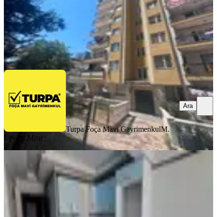
Turpa Foça Mavi Gayrimenkul
M. Levent Mısır
Ara
Ara
Turpa Foça Mavi Gayrimenkul
M.
Levent Mısır
YENİ
Menemen Uğur Mumcu Mah. Satılık
1+1 Daire
Menemen, Uğur Mumcu Mahallesi
1+1
·
57 m²
·
2. Kat
·
02.08.2026