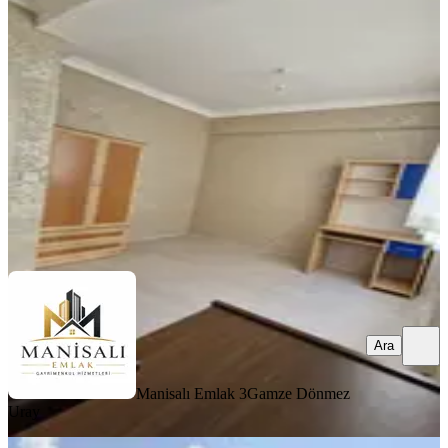
Yüksek Kredili Önü Açık Ferah Daire
Menemen, 85.yıl Cumhuriyet Mahallesi
1+1
·
50 m²
·
2. Kat
·
31.07.2026
2.400.000 ₺
Manisalı Emlak 3
Gamze Dönmez Uray
Ara
Ara
Manisalı Emlak 3
Gamze Dönmez
Uray
MANZARALI