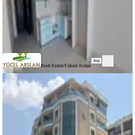
2.950.000 ₺
Rodi Emlak
Yüksel Arslan
Ara
Ara
Rodi Emlak
Yüksel Arslan
YENİ
Ulukent'te Rüya Gibi Bir Ara Kat 3+1
Lüx Daire
Menemen, 9 Eylül Mahallesi
3+1
·
150 m²
·
3. Kat
·
02.08.2026
10.000.000 ₺