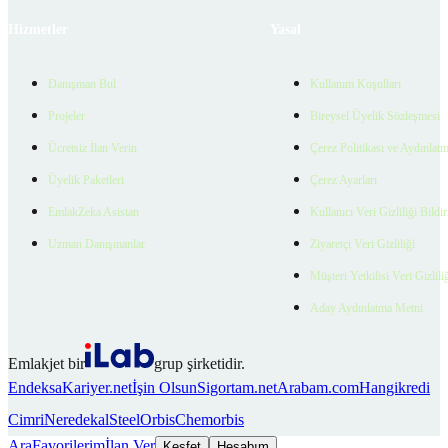
Hizmetler
Yasal
Danışman Bul
Kullanım Koşulları
Projeler
Bireysel Üyelik Sözleşmesi
Ücretsiz İlan Verin
Çerez Politikası ve Aydınlat
Üyelik Paketleri
Çerez Ayarları
EmlakZeka Asistan
Kullanıcı Veri Gizliliği Bildi
Uzman Danışmanlar
Ziyaretçi Veri Gizliliği
Müşteri Yetkilisi Veri Gizlili
Aday Aydınlatma Metni
Emlakjet bir
grup şirketidir.
Endeksa
Kariyer.net
İşin Olsun
Sigortam.net
Arabam.com
Hangikredi
Cimri
Neredekal
SteelOrbis
Chemorbis
Ara
Favorilerim
İlan Ver
Keşfet
Hesabım