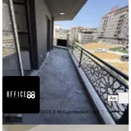
Menemen, Uğur Mumcu Mahallesi
3+1
·
130 m²
·
2. Kat
·
02.08.2026
4.750.000 ₺
OFFICE 88 Gayrimenkul
Özgür Özgüvenç
Ara
Ara
OFFICE 88 Gayrimenkul
Özgür
Özgüvenç
MANZARALI