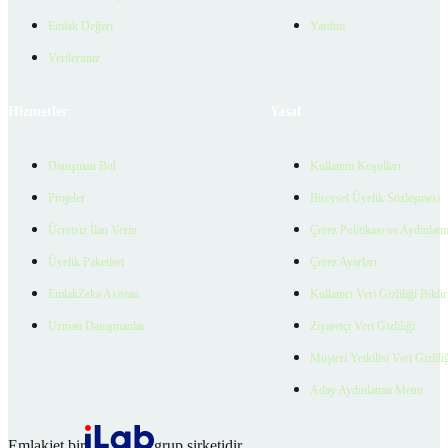
Emlak Değeri
Yardım
Verilerimiz
Hizmetler
Yasal
Danışman Bul
Kullanım Koşulları
Projeler
Bireysel Üyelik Sözleşmesi
Ücretsiz İlan Verin
Çerez Politikası ve Aydınlat
Üyelik Paketleri
Çerez Ayarları
EmlakZeka Asistan
Kullanıcı Veri Gizliliği Bildi
Uzman Danışmanlar
Ziyaretçi Veri Gizliliği
Müşteri Yetkilisi Veri Gizlili
Aday Aydınlatma Metni
Emlakjet bir
grup şirketidir.