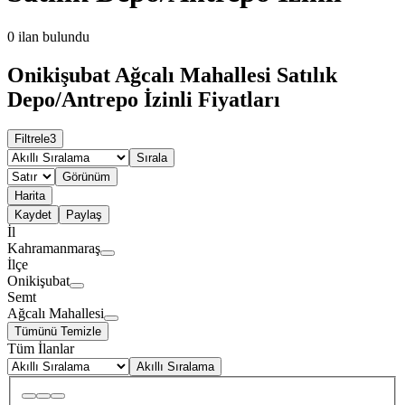
0
ilan bulundu
Onikişubat Ağcalı Mahallesi Satılık
Depo/Antrepo İzinli Fiyatları
Filtrele
3
Sırala
Görünüm
Harita
Kaydet
Paylaş
İl
Kahramanmaraş
İlçe
Onikişubat
Semt
Ağcalı Mahallesi
Tümünü Temizle
Tüm İlanlar
Akıllı Sıralama