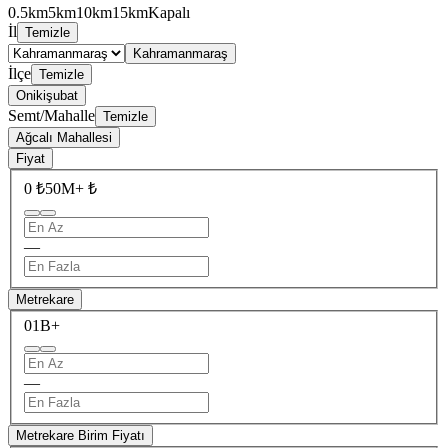
0.5km
5km
10km
15km
Kapalı
İl
Temizle
Kahramanmaraş
İlçe
Temizle
Onikişubat
Semt/Mahalle
Temizle
Ağcalı Mahallesi
Fiyat
0 ₺
50M+ ₺
—
Metrekare
0
1B+
—
Metrekare Birim Fiyatı