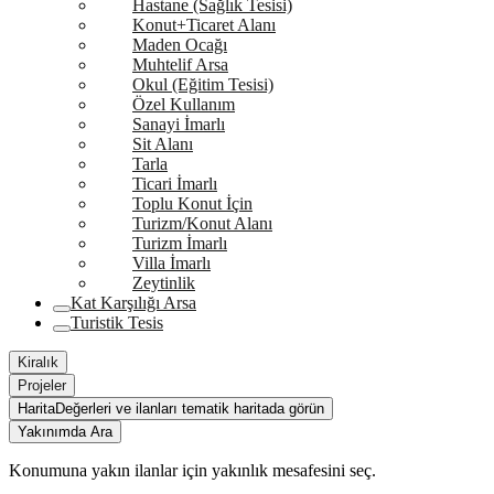
Hastane (Sağlık Tesisi)
Konut+Ticaret Alanı
Maden Ocağı
Muhtelif Arsa
Okul (Eğitim Tesisi)
Özel Kullanım
Sanayi İmarlı
Sit Alanı
Tarla
Ticari İmarlı
Toplu Konut İçin
Turizm/Konut Alanı
Turizm İmarlı
Villa İmarlı
Zeytinlik
Kat Karşılığı Arsa
Turistik Tesis
Kiralık
Projeler
Harita
Değerleri ve ilanları tematik haritada görün
Yakınımda Ara
Konumuna yakın ilanlar için yakınlık mesafesini seç.