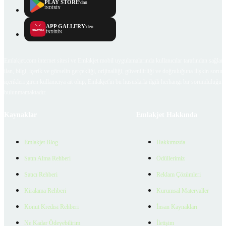
PLAY STORE
'dan
İNDİRİN
APP GALLERY
'den
İNDİRİN
Emlakjet.com internet sitesi ve Emlakjet mobil uygulamalarında kullanıcılar tarafından sağlana
ilan, bilgi, içerik ve görselin gerçekliği, orijinalliği, güvenilirliği ve doğruluğuna ilişkin soru
içerikleri giren kullanıcıya ait olup, Emlakjet'in bu hususlarla ilgili herhangi bir sorumluluğu
bulunmamaktadır.
Kaynaklar
Emlakjet Hakkında
Emlakjet Blog
Hakkımızda
Satın Alma Rehberi
Ödüllerimiz
Satıcı Rehberi
Reklam Çözümleri
Kiralama Rehberi
Kurumsal Materyaller
Konut Kredisi Rehberi
İnsan Kaynakları
Ne Kadar Ödeyebilirim
İletişim