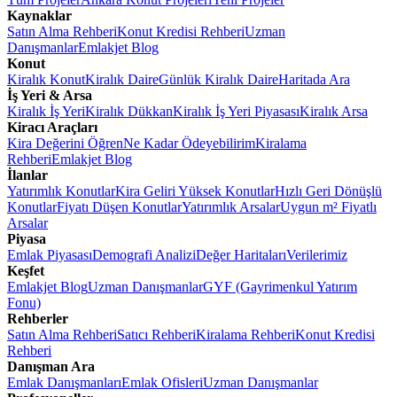
Kaynaklar
Satın Alma Rehberi
Konut Kredisi Rehberi
Uzman
Danışmanlar
Emlakjet Blog
Konut
Kiralık Konut
Kiralık Daire
Günlük Kiralık Daire
Haritada Ara
İş Yeri & Arsa
Kiralık İş Yeri
Kiralık Dükkan
Kiralık İş Yeri Piyasası
Kiralık Arsa
Kiracı Araçları
Kira Değerini Öğren
Ne Kadar Ödeyebilirim
Kiralama
Rehberi
Emlakjet Blog
İlanlar
Yatırımlık Konutlar
Kira Geliri Yüksek Konutlar
Hızlı Geri Dönüşlü
Konutlar
Fiyatı Düşen Konutlar
Yatırımlık Arsalar
Uygun m² Fiyatlı
Arsalar
Piyasa
Emlak Piyasası
Demografi Analizi
Değer Haritaları
Verilerimiz
Keşfet
Emlakjet Blog
Uzman Danışmanlar
GYF (Gayrimenkul Yatırım
Fonu)
Rehberler
Satın Alma Rehberi
Satıcı Rehberi
Kiralama Rehberi
Konut Kredisi
Rehberi
Danışman Ara
Emlak Danışmanları
Emlak Ofisleri
Uzman Danışmanlar