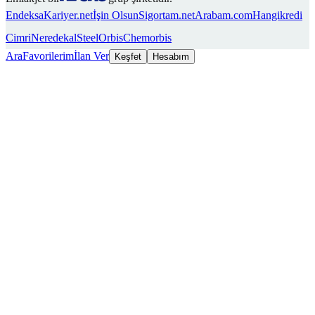
Endeksa
Kariyer.net
İşin Olsun
Sigortam.net
Arabam.com
Hangikredi
Cimri
Neredekal
SteelOrbis
Chemorbis
Ara
Favorilerim
İlan Ver
Keşfet
Hesabım