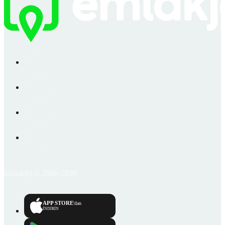
Emlakjet © 2006-2026
APP STORE
'dan
İNDİRİN