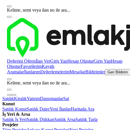
Kelime, semt veya ilan no ile ara...
Değerini Öğren
İlan Ver
Giriş Yap
Hesap Oluştur
Giriş Yap
Hesap
Oluştur
Favorilerim
Kayıtlı
Aramalar
İlanlarım
Değerlemelerim
Mesajlar
Bildirimler
Geri Bildirim
Kelime, semt veya ilan no ile ara...
Satılık
Kiralık
Yatırım
Danışmanlar
Sat
Konut
Satılık Konut
Satılık Daire
Yeni İlanlar
Haritada Ara
İş Yeri & Arsa
Satılık İş Yeri
Satılık Dükkan
Satılık Arsa
Satılık Tarla
Projeler
Tüm Projeler
Ankara Konut Projeleri
Yeni Projeler