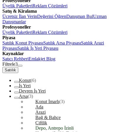
Profesyoneller
Üyelik Paketleri
Reklam Çözümleri
Satış & Kiralama
Ücretsiz İlan Verin
Değerini Öğren
Danışman Bul
Uzman
Danışmanlar
Profesyoneller
Üyelik Paketleri
Reklam Çözümleri
Piyasa
Satılık Konut Piyasası
Satılık Arsa Piyasası
Satılık Arazi
Piyasası
Satılık İş Yeri Piyasası
Kaynaklar
Satıcı Rehberi
Emlakjet Blog
Filtrele
3
Satılık
Konut
(6)
İş Yeri
Devren İş Yeri
Arsa
(3)
Konut İmarlı
(3)
Ada
Arazi
Bağ & Bahçe
Çiftlik
Depo, Antrepo İzinli