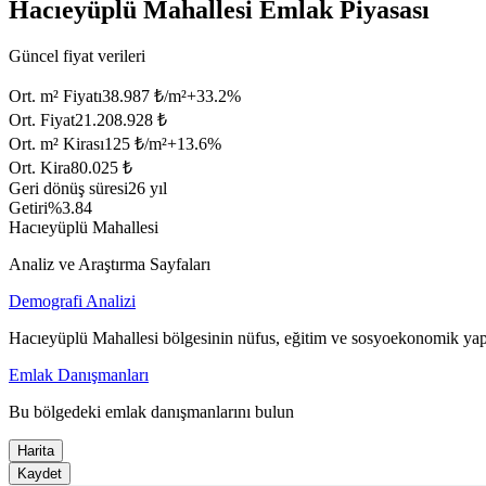
Hacıeyüplü Mahallesi Emlak Piyasası
Güncel fiyat verileri
Ort. m² Fiyatı
38.987 ₺/m²
+
33.2
%
Ort. Fiyat
21.208.928 ₺
Ort. m² Kirası
125 ₺/m²
+
13.6
%
Ort. Kira
80.025 ₺
Geri dönüş süresi
26 yıl
Getiri
%3.84
Hacıeyüplü Mahallesi
Analiz ve Araştırma Sayfaları
Demografi Analizi
Hacıeyüplü Mahallesi bölgesinin nüfus, eğitim ve sosyoekonomik yapı
Emlak Danışmanları
Bu bölgedeki emlak danışmanlarını bulun
Harita
Kaydet