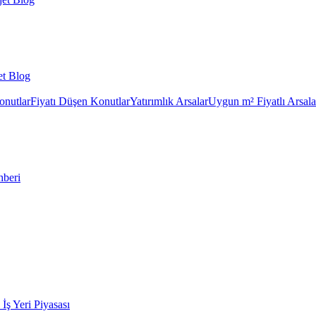
et Blog
onutlar
Fiyatı Düşen Konutlar
Yatırımlık Arsalar
Uygun m² Fiyatlı Arsala
hberi
k İş Yeri Piyasası