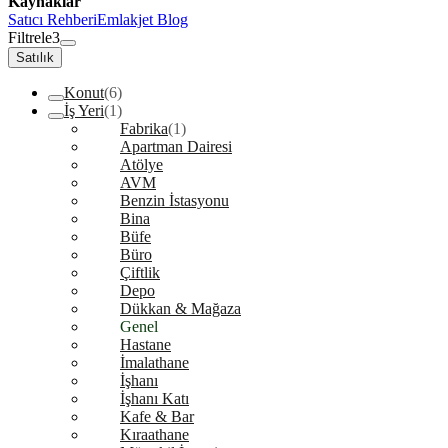
Kaynaklar
Satıcı Rehberi
Emlakjet Blog
Filtrele
3
Satılık
Konut
(6)
İş Yeri
(1)
Fabrika
(1)
Apartman Dairesi
Atölye
AVM
Benzin İstasyonu
Bina
Büfe
Büro
Çiftlik
Depo
Dükkan & Mağaza
Genel
Hastane
İmalathane
İşhanı
İşhanı Katı
Kafe & Bar
Kıraathane