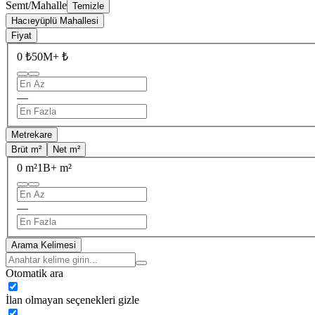
Semt/Mahalle
Temizle
Hacıeyüplü Mahallesi
Fiyat
0 ₺
50M+ ₺
—
Metrekare
Brüt m²
Net m²
0 m²
1B+ m²
—
Arama Kelimesi
Otomatik ara
İlan olmayan seçenekleri gizle