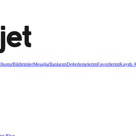
luştur
Bildirimler
Mesajlar
İlanlarım
Değerlemelerim
Favorilerim
Kayıtlı 
et Blog