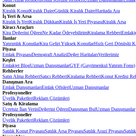
Konut
Kiralık Konut
Kiralık Daire
Günlük Kiralık Daire
Haritada Ara
İş Yeri & Arsa
Kiralık İş Yeri
Kiralık Dükkan
Kiralık İş Yeri Piyasası
Kiralık Arsa
Kiracı Araçları
Kira Değerini Öğren
Ne Kadar Ödeyebilirim
Kiralama Rehberi
Emlakj
İlanlar
Yatırımlık Konutlar
Kira Geliri Yüksek Konutlar
Hızlı Geri Dönüşlü K
Piyasa
Emlak Piyasası
Demografi Analizi
Değer Haritaları
Verilerimiz
Keşfet
Emlakjet Blog
Uzman Danışmanlar
GYF (Gayrimenkul Yatırım Fonu)
Rehberler
Satın Alma Rehberi
Satıcı Rehberi
Kiralama Rehberi
Konut Kredisi Re
Danışman Ara
Emlak Danışmanları
Emlak Ofisleri
Uzman Danışmanlar
Profesyoneller
Üyelik Paketleri
Reklam Çözümleri
Satış & Kiralama
Ücretsiz İlan Verin
Değerini Öğren
Danışman Bul
Uzman Danışmanlar
Profesyoneller
Üyelik Paketleri
Reklam Çözümleri
Piyasa
Satılık Konut Piyasası
Satılık Arsa Piyasası
Satılık Arazi Piyasası
Satılı