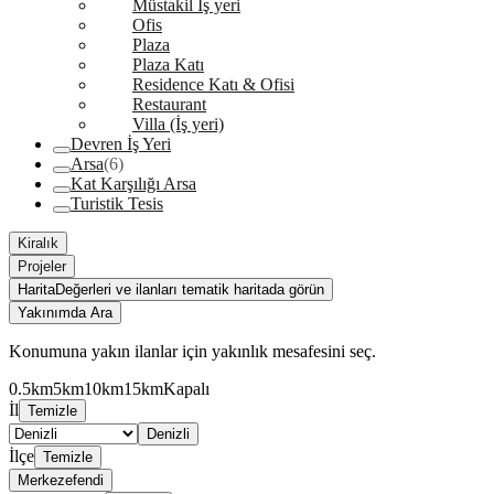
Müstakil İş yeri
Ofis
Plaza
Plaza Katı
Residence Katı & Ofisi
Restaurant
Villa (İş yeri)
Devren İş Yeri
Arsa
(6)
Kat Karşılığı Arsa
Turistik Tesis
Kiralık
Projeler
Harita
Değerleri ve ilanları tematik haritada görün
Yakınımda Ara
Konumuna yakın ilanlar için yakınlık mesafesini seç.
0.5km
5km
10km
15km
Kapalı
İl
Temizle
Denizli
İlçe
Temizle
Merkezefendi