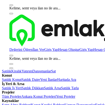
Kelime, semt veya ilan no ile ara...
Değerini Öğren
İlan Ver
Giriş Yap
Hesap Oluştur
Giriş Yap
Hesap O
Kelime, semt veya ilan no ile ara...
Satılık
Kiralık
Yatırım
Danışmanlar
Sat
Konut
Satılık Konut
Satılık Daire
Yeni İlanlar
Haritada Ara
İş Yeri & Arsa
Satılık İş Yeri
Satılık Dükkan
Satılık Arsa
Satılık Tarla
Projeler
Tüm Projeler
Ankara Konut Projeleri
Yeni Projeler
Kaynaklar
Satın Alma Rehberi
Konut Kredisi Rehberi
Uzman Danışmanlar
Emlakj