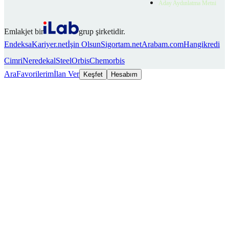
Aday Aydınlatma Metni
Emlakjet bir
grup şirketidir.
Endeksa
Kariyer.net
İşin Olsun
Sigortam.net
Arabam.com
Hangikredi
Cimri
Neredekal
SteelOrbis
Chemorbis
Ara
Favorilerim
İlan Ver
Keşfet
Hesabım