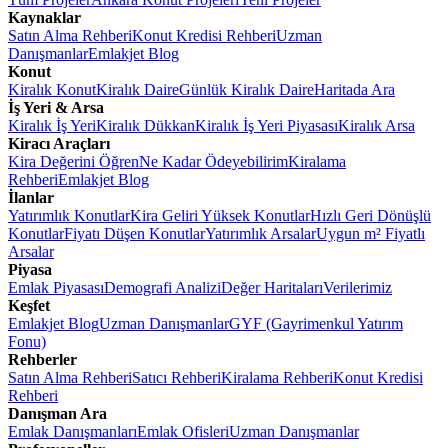
Kaynaklar
Satın Alma Rehberi
Konut Kredisi Rehberi
Uzman
Danışmanlar
Emlakjet Blog
Konut
Kiralık Konut
Kiralık Daire
Günlük Kiralık Daire
Haritada Ara
İş Yeri & Arsa
Kiralık İş Yeri
Kiralık Dükkan
Kiralık İş Yeri Piyasası
Kiralık Arsa
Kiracı Araçları
Kira Değerini Öğren
Ne Kadar Ödeyebilirim
Kiralama
Rehberi
Emlakjet Blog
İlanlar
Yatırımlık Konutlar
Kira Geliri Yüksek Konutlar
Hızlı Geri Dönüşlü
Konutlar
Fiyatı Düşen Konutlar
Yatırımlık Arsalar
Uygun m² Fiyatlı
Arsalar
Piyasa
Emlak Piyasası
Demografi Analizi
Değer Haritaları
Verilerimiz
Keşfet
Emlakjet Blog
Uzman Danışmanlar
GYF (Gayrimenkul Yatırım
Fonu)
Rehberler
Satın Alma Rehberi
Satıcı Rehberi
Kiralama Rehberi
Konut Kredisi
Rehberi
Danışman Ara
Emlak Danışmanları
Emlak Ofisleri
Uzman Danışmanlar