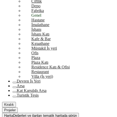
Çiftlik
Depo
Fabrika
Genel
Hastane
İmalathane
İşhanı
İşhanı Katı
Kafe & Bar
Kıraathane
Müstakil İş yeri
Ofis
Plaza
Plaza Katı
Residence Katı & Ofisi
Restaurant
Villa (İş yeri)
Devren İş Yeri
Arsa
Kat Karşılığı Arsa
Turistik Tesis
Kiralık
Projeler
Harita
Değerleri ve ilanları tematik haritada görün