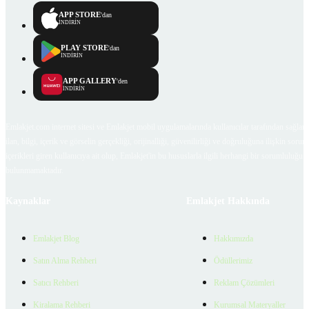
APP STORE
'dan
İNDİRİN
PLAY STORE
'dan
İNDİRİN
APP GALLERY
'den
İNDİRİN
Emlakjet.com internet sitesi ve Emlakjet mobil uygulamalarında kullanıcılar tarafından sağlana
ilan, bilgi, içerik ve görselin gerçekliği, orijinalliği, güvenilirliği ve doğruluğuna ilişkin soru
içerikleri giren kullanıcıya ait olup, Emlakjet'in bu hususlarla ilgili herhangi bir sorumluluğu
bulunmamaktadır.
Kaynaklar
Emlakjet Hakkında
Emlakjet Blog
Hakkımızda
Satın Alma Rehberi
Ödüllerimiz
Satıcı Rehberi
Reklam Çözümleri
Kiralama Rehberi
Kurumsal Materyaller