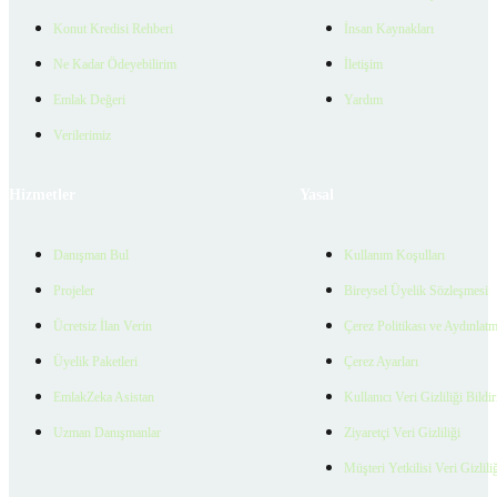
Konut Kredisi Rehberi
İnsan Kaynakları
Ne Kadar Ödeyebilirim
İletişim
Emlak Değeri
Yardım
Verilerimiz
Hizmetler
Yasal
Danışman Bul
Kullanım Koşulları
Projeler
Bireysel Üyelik Sözleşmesi
Ücretsiz İlan Verin
Çerez Politikası ve Aydınlat
Üyelik Paketleri
Çerez Ayarları
EmlakZeka Asistan
Kullanıcı Veri Gizliliği Bildi
Uzman Danışmanlar
Ziyaretçi Veri Gizliliği
Müşteri Yetkilisi Veri Gizlili