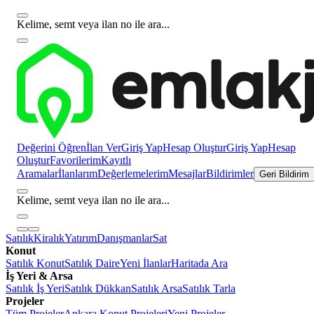
Kelime, semt veya ilan no ile ara...
Değerini Öğren
İlan Ver
Giriş Yap
Hesap Oluştur
Giriş Yap
Hesap
Oluştur
Favorilerim
Kayıtlı
Aramalar
İlanlarım
Değerlemelerim
Mesajlar
Bildirimler
Geri Bildirim
Kelime, semt veya ilan no ile ara...
Satılık
Kiralık
Yatırım
Danışmanlar
Sat
Konut
Satılık Konut
Satılık Daire
Yeni İlanlar
Haritada Ara
İş Yeri & Arsa
Satılık İş Yeri
Satılık Dükkan
Satılık Arsa
Satılık Tarla
Projeler
Tüm Projeler
Ankara Konut Projeleri
Yeni Projeler