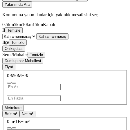
Yakınımda Ara
Konumuna yakın ilanlar için yakınlık mesafesini seç.
0.5km
5km
10km
15km
Kapalı
İl
Temizle
Kahramanmaraş
İlçe
Temizle
Onikişubat
Semt/Mahalle
Temizle
Dumlupınar Mahallesi
Fiyat
0 ₺
50M+ ₺
—
Metrekare
Brüt m²
Net m²
0 m²
1B+ m²