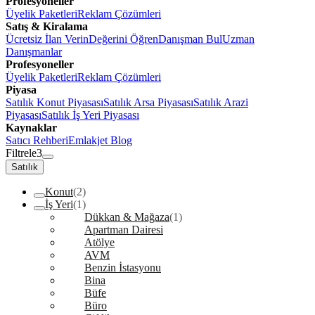
Profesyoneller
Üyelik Paketleri
Reklam Çözümleri
Satış & Kiralama
Ücretsiz İlan Verin
Değerini Öğren
Danışman Bul
Uzman
Danışmanlar
Profesyoneller
Üyelik Paketleri
Reklam Çözümleri
Piyasa
Satılık Konut Piyasası
Satılık Arsa Piyasası
Satılık Arazi
Piyasası
Satılık İş Yeri Piyasası
Kaynaklar
Satıcı Rehberi
Emlakjet Blog
Filtrele
3
Satılık
Konut
(2)
İş Yeri
(1)
Dükkan & Mağaza
(1)
Apartman Dairesi
Atölye
AVM
Benzin İstasyonu
Bina
Büfe
Büro