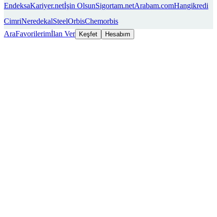
Endeksa
Kariyer.net
İşin Olsun
Sigortam.net
Arabam.com
Hangikredi
Cimri
Neredekal
SteelOrbis
Chemorbis
Ara
Favorilerim
İlan Ver
Keşfet
Hesabım