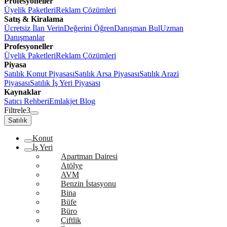
Profesyoneller
Üyelik Paketleri
Reklam Çözümleri
Satış & Kiralama
Ücretsiz İlan Verin
Değerini Öğren
Danışman Bul
Uzman
Danışmanlar
Profesyoneller
Üyelik Paketleri
Reklam Çözümleri
Piyasa
Satılık Konut Piyasası
Satılık Arsa Piyasası
Satılık Arazi
Piyasası
Satılık İş Yeri Piyasası
Kaynaklar
Satıcı Rehberi
Emlakjet Blog
Filtrele
3
Satılık
Konut
İş Yeri
Apartman Dairesi
Atölye
AVM
Benzin İstasyonu
Bina
Büfe
Büro
Çiftlik