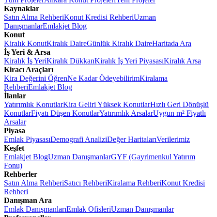
Kaynaklar
Satın Alma Rehberi
Konut Kredisi Rehberi
Uzman
Danışmanlar
Emlakjet Blog
Konut
Kiralık Konut
Kiralık Daire
Günlük Kiralık Daire
Haritada Ara
İş Yeri & Arsa
Kiralık İş Yeri
Kiralık Dükkan
Kiralık İş Yeri Piyasası
Kiralık Arsa
Kiracı Araçları
Kira Değerini Öğren
Ne Kadar Ödeyebilirim
Kiralama
Rehberi
Emlakjet Blog
İlanlar
Yatırımlık Konutlar
Kira Geliri Yüksek Konutlar
Hızlı Geri Dönüşlü
Konutlar
Fiyatı Düşen Konutlar
Yatırımlık Arsalar
Uygun m² Fiyatlı
Arsalar
Piyasa
Emlak Piyasası
Demografi Analizi
Değer Haritaları
Verilerimiz
Keşfet
Emlakjet Blog
Uzman Danışmanlar
GYF (Gayrimenkul Yatırım
Fonu)
Rehberler
Satın Alma Rehberi
Satıcı Rehberi
Kiralama Rehberi
Konut Kredisi
Rehberi
Danışman Ara
Emlak Danışmanları
Emlak Ofisleri
Uzman Danışmanlar