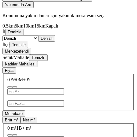
Yakınımda Ara
Konumuna yakın ilanlar için yakınlık mesafesini seç.
0.5km
5km
10km
15km
Kapalı
İl
Temizle
Denizli
İlçe
Temizle
Merkezefendi
Semt/Mahalle
Temizle
Kadılar Mahallesi
Fiyat
0 ₺
50M+ ₺
—
Metrekare
Brüt m²
Net m²
0 m²
1B+ m²