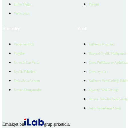
Emlak Değeri
Yardım
Verilerimiz
Hizmetler
Yasal
Danışman Bul
Kullanım Koşulları
Projeler
Bireysel Üyelik Sözleşmesi
Ücretsiz İlan Verin
Çerez Politikası ve Aydınlat
Üyelik Paketleri
Çerez Ayarları
EmlakZeka Asistan
Kullanıcı Veri Gizliliği Bildi
Uzman Danışmanlar
Ziyaretçi Veri Gizliliği
Müşteri Yetkilisi Veri Gizlili
Aday Aydınlatma Metni
Emlakjet bir
grup şirketidir.