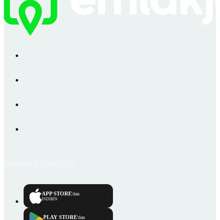
Emlakjet © 2006-2026
APP STORE
'dan
İNDİRİN
PLAY STORE
'dan