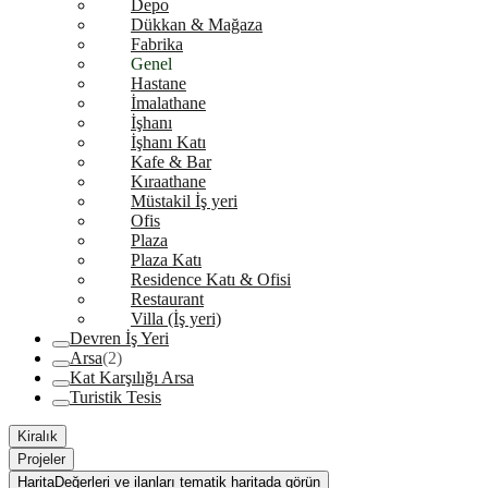
Depo
Dükkan & Mağaza
Fabrika
Genel
Hastane
İmalathane
İşhanı
İşhanı Katı
Kafe & Bar
Kıraathane
Müstakil İş yeri
Ofis
Plaza
Plaza Katı
Residence Katı & Ofisi
Restaurant
Villa (İş yeri)
Devren İş Yeri
Arsa
(2)
Kat Karşılığı Arsa
Turistik Tesis
Kiralık
Projeler
Harita
Değerleri ve ilanları tematik haritada görün