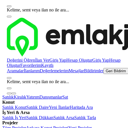
Kelime, semt veya ilan no ile ara...
Değerini Öğren
İlan Ver
Giriş Yap
Hesap Oluştur
Giriş Yap
Hesap
Oluştur
Favorilerim
Kayıtlı
Aramalar
İlanlarım
Değerlemelerim
Mesajlar
Bildirimler
Geri Bildirim
Kelime, semt veya ilan no ile ara...
Satılık
Kiralık
Yatırım
Danışmanlar
Sat
Konut
Satılık Konut
Satılık Daire
Yeni İlanlar
Haritada Ara
İş Yeri & Arsa
Satılık İş Yeri
Satılık Dükkan
Satılık Arsa
Satılık Tarla
Projeler
Tüm Projeler
Ankara Konut Projeleri
Yeni Projeler