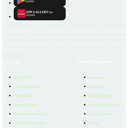
İNDİRİN
APP GALLERY
'den
İNDİRİN
Emlakjet.com internet sitesi ve Emlakjet mobil uygulamalarında kullanıcılar tarafından sağlana
ilan, bilgi, içerik ve görselin gerçekliği, orijinalliği, güvenilirliği ve doğruluğuna ilişkin soru
içerikleri giren kullanıcıya ait olup, Emlakjet'in bu hususlarla ilgili herhangi bir sorumluluğu
bulunmamaktadır.
Kaynaklar
Emlakjet Hakkında
Emlakjet Blog
Hakkımızda
Satın Alma Rehberi
Ödüllerimiz
Satıcı Rehberi
Reklam Çözümleri
Kiralama Rehberi
Kurumsal Materyaller
Konut Kredisi Rehberi
İnsan Kaynakları
Ne Kadar Ödeyebilirim
İletişim