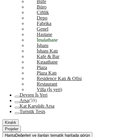
Büfe
Büro
Çiftlik
Depo
Fabrika
Genel
Hastane
İmalathane
İşhanı
İşhanı Katı
Kafe & Bar
Kıraathane
Plaza
Plaza Katı
Residence Katı & Ofisi
Restaurant
Villa (İş yeri)
Devren İş Yeri
Arsa
(59)
Kat Karşılığı Arsa
Turistik Tesis
Kiralık
Projeler
Harita
Değerleri ve ilanları tematik haritada görün