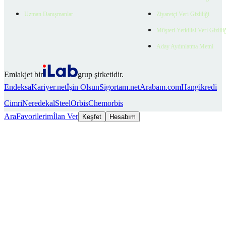
Uzman Danışmanlar
Ziyaretçi Veri Gizliliği
Müşteri Yetkilisi Veri Gizlili
Aday Aydınlatma Metni
Emlakjet bir
grup şirketidir.
Endeksa
Kariyer.net
İşin Olsun
Sigortam.net
Arabam.com
Hangikredi
Cimri
Neredekal
SteelOrbis
Chemorbis
Ara
Favorilerim
İlan Ver
Keşfet
Hesabım