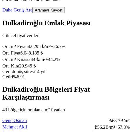
Daha Geniş Ara
Aramayı Kaydet
Dulkadiroğlu Emlak Piyasası
Güncel fiyat verileri
Ort. m² Fiyatı
42.295 ₺/m²
+
26.7
%
Ort. Fiyat
6.048.185 ₺
Ort. m² Kirası
244 ₺/m²
+
44.2
%
Ort. Kira
20.945 ₺
Geri dönüş süresi
14 yıl
Getiri
%6.91
Dulkadiroğlu Bölgeleri Fiyat
Karşılaştırması
43 bölge için ortalama m² fiyatları
Genç Osman
₺
68.7B/m²
Mehmet Akif
₺
56.2B/m²
+
57.8
%