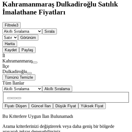
Kahramanmaraş Dulkadiroğlu Satılık
İmalathane Fiyatları
Filtrele
3
Sırala
Görünüm
Harita
Kaydet
Paylaş
İl
Kahramanmaraş
İlçe
Dulkadiroğlu
Tümünü Temizle
Tüm İlanlar
Akıllı Sıralama
Fiyatı Düşen
Güncel İlan
Düşük Fiyat
Yüksek Fiyat
Bu Kriterlere Uygun İlan Bulunamadı
Arama kriterlerinizi değiştirerek veya daha geniş bir bölgede
arayarak tekrar deneyebilirsiniz.