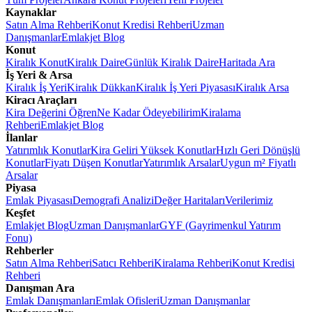
Kaynaklar
Satın Alma Rehberi
Konut Kredisi Rehberi
Uzman
Danışmanlar
Emlakjet Blog
Konut
Kiralık Konut
Kiralık Daire
Günlük Kiralık Daire
Haritada Ara
İş Yeri & Arsa
Kiralık İş Yeri
Kiralık Dükkan
Kiralık İş Yeri Piyasası
Kiralık Arsa
Kiracı Araçları
Kira Değerini Öğren
Ne Kadar Ödeyebilirim
Kiralama
Rehberi
Emlakjet Blog
İlanlar
Yatırımlık Konutlar
Kira Geliri Yüksek Konutlar
Hızlı Geri Dönüşlü
Konutlar
Fiyatı Düşen Konutlar
Yatırımlık Arsalar
Uygun m² Fiyatlı
Arsalar
Piyasa
Emlak Piyasası
Demografi Analizi
Değer Haritaları
Verilerimiz
Keşfet
Emlakjet Blog
Uzman Danışmanlar
GYF (Gayrimenkul Yatırım
Fonu)
Rehberler
Satın Alma Rehberi
Satıcı Rehberi
Kiralama Rehberi
Konut Kredisi
Rehberi
Danışman Ara
Emlak Danışmanları
Emlak Ofisleri
Uzman Danışmanlar