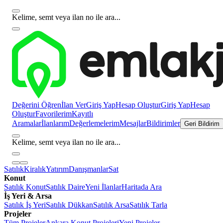
Kelime, semt veya ilan no ile ara...
Değerini Öğren
İlan Ver
Giriş Yap
Hesap Oluştur
Giriş Yap
Hesap
Oluştur
Favorilerim
Kayıtlı
Aramalar
İlanlarım
Değerlemelerim
Mesajlar
Bildirimler
Geri Bildirim
Kelime, semt veya ilan no ile ara...
Satılık
Kiralık
Yatırım
Danışmanlar
Sat
Konut
Satılık Konut
Satılık Daire
Yeni İlanlar
Haritada Ara
İş Yeri & Arsa
Satılık İş Yeri
Satılık Dükkan
Satılık Arsa
Satılık Tarla
Projeler
Tüm Projeler
Ankara Konut Projeleri
Yeni Projeler