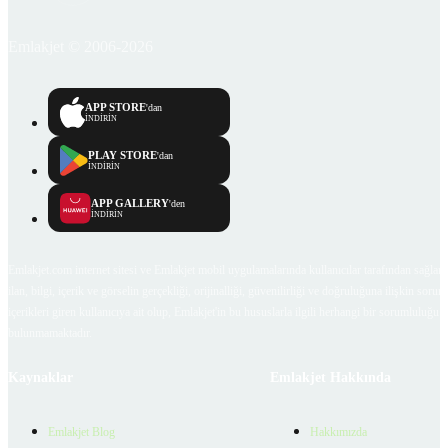
Emlakjet © 2006-2026
APP STORE
'dan
İNDİRİN
PLAY STORE
'dan
İNDİRİN
APP GALLERY
'den
İNDİRİN
Emlakjet.com internet sitesi ve Emlakjet mobil uygulamalarında kullanıcılar tarafından sağlana
ilan, bilgi, içerik ve görselin gerçekliği, orijinalliği, güvenilirliği ve doğruluğuna ilişkin soru
içerikleri giren kullanıcıya ait olup, Emlakjet'in bu hususlarla ilgili herhangi bir sorumluluğu
bulunmamaktadır.
Kaynaklar
Emlakjet Hakkında
Emlakjet Blog
Hakkımızda