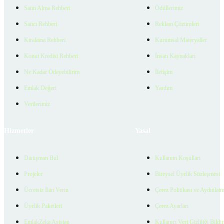
Satın Alma Rehberi
Ödüllerimiz
Satıcı Rehberi
Reklam Çözümleri
Kiralama Rehberi
Kurumsal Materyaller
Konut Kredisi Rehberi
İnsan Kaynakları
Ne Kadar Ödeyebilirim
İletişim
Emlak Değeri
Yardım
Verilerimiz
Hizmetler
Yasal
Danışman Bul
Kullanım Koşulları
Projeler
Bireysel Üyelik Sözleşmesi
Ücretsiz İlan Verin
Çerez Politikası ve Aydınlat
Üyelik Paketleri
Çerez Ayarları
EmlakZeka Asistan
Kullanıcı Veri Gizliliği Bildi