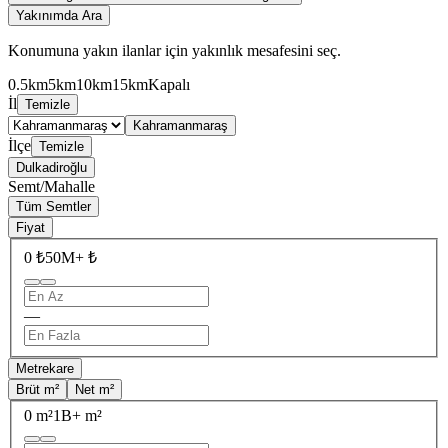
Yakınımda Ara
Konumuna yakın ilanlar için yakınlık mesafesini seç.
0.5km
5km
10km
15km
Kapalı
İl
Temizle
Kahramanmaraş
İlçe
Temizle
Dulkadiroğlu
Semt/Mahalle
Tüm Semtler
Fiyat
0 ₺
50M+ ₺
—
Metrekare
Brüt m²
Net m²
0 m²
1B+ m²