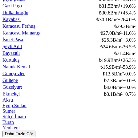
Gazi Paşa
₺
31.5B/m²
+
19.6
%
Dulkadiroğlu
₺
30.6B/m²
+
45.4
%
Kayabaşı
₺
30.1B/m²
+
264.0
%
Karacasu Ferhuş
₺
29.2B/m²
Karacasu Mamaraş
₺
27.0B/m²
-11.6
%
İsmet Paşa
₺
25.3B/m²
+
3.0
%
Şeyh Adil
₺
24.6B/m²
-36.5
%
Bayazıtlı
₺
21.4B/m²
Kurtuluş
₺
19.9B/m²
+
26.3
%
Namık Kemal
₺
15.9B/m²
-53.9
%
Güneşevler
₺
13.5B/m²
-0.0
%
Gültepe
₺
7.3B/m²
+
0.0
%
Güzelyurt
₺
4.0B/m²
+
0.0
%
Ekmekçi
₺
3.1B/m²
+
0.7
%
Aksu
Eyüp Sultan
Sümer
Sütçü İmam
Turan
Yenikent
Daha Fazla Gör