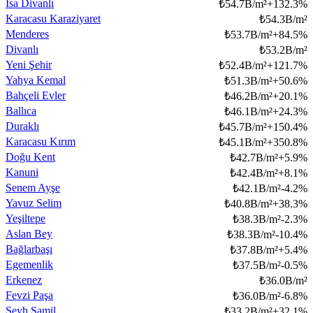
İsa Divanlı
₺
54.7B/m²
+
132.3
%
Karacasu Karaziyaret
₺
54.3B/m²
Menderes
₺
53.7B/m²
+
84.5
%
Divanlı
₺
53.2B/m²
Yeni Şehir
₺
52.4B/m²
+
121.7
%
Yahya Kemal
₺
51.3B/m²
+
50.6
%
Bahçeli Evler
₺
46.2B/m²
+
20.1
%
Ballıca
₺
46.1B/m²
+
24.3
%
Duraklı
₺
45.7B/m²
+
150.4
%
Karacasu Kırım
₺
45.1B/m²
+
350.8
%
Doğu Kent
₺
42.7B/m²
+
5.9
%
Kanuni
₺
42.4B/m²
+
8.1
%
Senem Ayşe
₺
42.1B/m²
-4.2
%
Yavuz Selim
₺
40.8B/m²
+
38.3
%
Yeşiltepe
₺
38.3B/m²
-2.3
%
Aslan Bey
₺
38.3B/m²
-10.4
%
Bağlarbaşı
₺
37.8B/m²
+
5.4
%
Egemenlik
₺
37.5B/m²
-0.5
%
Erkenez
₺
36.0B/m²
Fevzi Paşa
₺
36.0B/m²
-6.8
%
Şeyh Şamil
₺
33.2B/m²
+
32.1
%