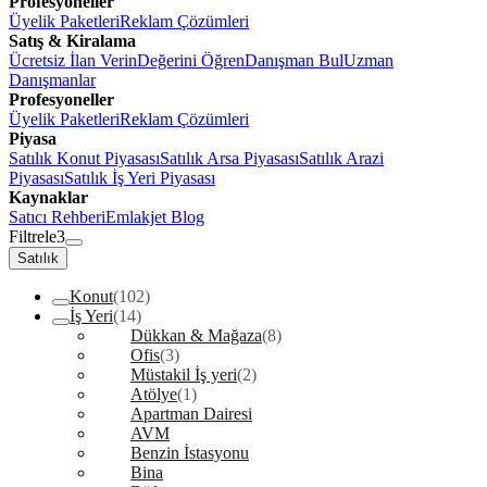
Profesyoneller
Üyelik Paketleri
Reklam Çözümleri
Satış & Kiralama
Ücretsiz İlan Verin
Değerini Öğren
Danışman Bul
Uzman
Danışmanlar
Profesyoneller
Üyelik Paketleri
Reklam Çözümleri
Piyasa
Satılık Konut Piyasası
Satılık Arsa Piyasası
Satılık Arazi
Piyasası
Satılık İş Yeri Piyasası
Kaynaklar
Satıcı Rehberi
Emlakjet Blog
Filtrele
3
Satılık
Konut
(102)
İş Yeri
(14)
Dükkan & Mağaza
(8)
Ofis
(3)
Müstakil İş yeri
(2)
Atölye
(1)
Apartman Dairesi
AVM
Benzin İstasyonu
Bina