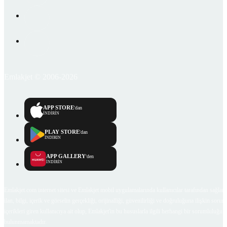
Emlakjet © 2006-2026
APP STORE
'dan
İNDİRİN
PLAY STORE
'dan
İNDİRİN
APP GALLERY
'den
İNDİRİN
Emlakjet.com internet sitesi ve Emlakjet mobil uygulamalarında kullanıcılar tarafından sağlana
ilan, bilgi, içerik ve görselin gerçekliği, orijinalliği, güvenilirliği ve doğruluğuna ilişkin soru
içerikleri giren kullanıcıya ait olup, Emlakjet'in bu hususlarla ilgili herhangi bir sorumluluğu
bulunmamaktadır.