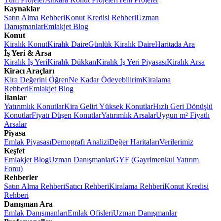
Kaynaklar
Satın Alma Rehberi
Konut Kredisi Rehberi
Uzman
Danışmanlar
Emlakjet Blog
Konut
Kiralık Konut
Kiralık Daire
Günlük Kiralık Daire
Haritada Ara
İş Yeri & Arsa
Kiralık İş Yeri
Kiralık Dükkan
Kiralık İş Yeri Piyasası
Kiralık Arsa
Kiracı Araçları
Kira Değerini Öğren
Ne Kadar Ödeyebilirim
Kiralama
Rehberi
Emlakjet Blog
İlanlar
Yatırımlık Konutlar
Kira Geliri Yüksek Konutlar
Hızlı Geri Dönüşlü
Konutlar
Fiyatı Düşen Konutlar
Yatırımlık Arsalar
Uygun m² Fiyatlı
Arsalar
Piyasa
Emlak Piyasası
Demografi Analizi
Değer Haritaları
Verilerimiz
Keşfet
Emlakjet Blog
Uzman Danışmanlar
GYF (Gayrimenkul Yatırım
Fonu)
Rehberler
Satın Alma Rehberi
Satıcı Rehberi
Kiralama Rehberi
Konut Kredisi
Rehberi
Danışman Ara
Emlak Danışmanları
Emlak Ofisleri
Uzman Danışmanlar