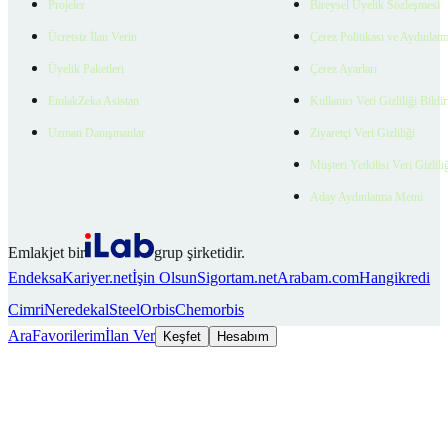
Projeler
Bireysel Üyelik Sözleşmesi
Ücretsiz İlan Verin
Çerez Politikası ve Aydınlat
Üyelik Paketleri
Çerez Ayarları
EmlakZeka Asistan
Kullanıcı Veri Gizliliği Bildi
Uzman Danışmanlar
Ziyaretçi Veri Gizliliği
Müşteri Yetkilisi Veri Gizlili
Aday Aydınlatma Metni
Emlakjet bir
grup şirketidir.
Endeksa
Kariyer.net
İşin Olsun
Sigortam.net
Arabam.com
Hangikredi
Cimri
Neredekal
SteelOrbis
Chemorbis
Ara
Favorilerim
İlan Ver
Keşfet
Hesabım