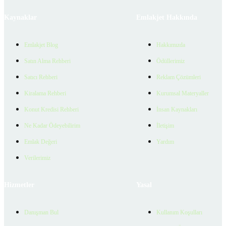
Kaynaklar
Emlakjet Hakkında
Emlakjet Blog
Hakkımızda
Satın Alma Rehberi
Ödüllerimiz
Satıcı Rehberi
Reklam Çözümleri
Kiralama Rehberi
Kurumsal Materyaller
Konut Kredisi Rehberi
İnsan Kaynakları
Ne Kadar Ödeyebilirim
İletişim
Emlak Değeri
Yardım
Verilerimiz
Hizmetler
Yasal
Danışman Bul
Kullanım Koşulları