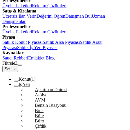
Profesyoneller
Üyelik Paketleri
Reklam Çözümleri
Satış & Kiralama
Ücretsiz İlan Verin
Değerini Öğren
Danışman Bul
Uzman
Danışmanlar
Profesyoneller
Üyelik Paketleri
Reklam Çözümleri
Piyasa
Satılık Konut Piyasası
Satılık Arsa Piyasası
Satılık Arazi
Piyasası
Satılık İş Yeri Piyasası
Kaynaklar
Satıcı Rehberi
Emlakjet Blog
Filtrele
3
Satılık
Konut
(1)
İş Yeri
Apartman Dairesi
Atölye
AVM
Benzin İstasyonu
Bina
Büfe
Büro
Çiftlik