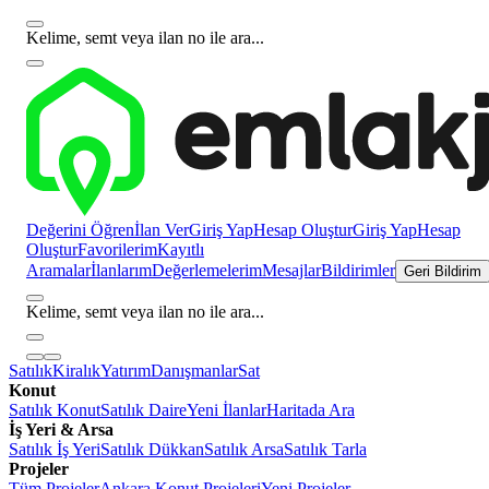
Kelime, semt veya ilan no ile ara...
Değerini Öğren
İlan Ver
Giriş Yap
Hesap Oluştur
Giriş Yap
Hesap
Oluştur
Favorilerim
Kayıtlı
Aramalar
İlanlarım
Değerlemelerim
Mesajlar
Bildirimler
Geri Bildirim
Kelime, semt veya ilan no ile ara...
Satılık
Kiralık
Yatırım
Danışmanlar
Sat
Konut
Satılık Konut
Satılık Daire
Yeni İlanlar
Haritada Ara
İş Yeri & Arsa
Satılık İş Yeri
Satılık Dükkan
Satılık Arsa
Satılık Tarla
Projeler
Tüm Projeler
Ankara Konut Projeleri
Yeni Projeler