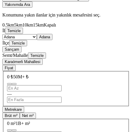
Yakınımda Ara
Konumuna yakın ilanlar için yakınlık mesafesini seç.
0.5km
5km
10km
15km
Kapalı
İl
Temizle
Adana
İlçe
Temizle
Sarıçam
Semt/Mahalle
Temizle
Karaömerli Mahallesi
Fiyat
0 ₺
50M+ ₺
—
Metrekare
Brüt m²
Net m²
0 m²
1B+ m²