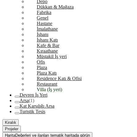
Depo
Dükkan & Mağaza
Fabrika
Genel
Hastane
İmalathane
İşhanı
İşhanı Katı
Kafe & Bar
Kıraathane
Müstakil İş yeri
Ofis
Plaza
Plaza Katı
Residence Katı & Ofisi
Restaurant
Villa (İş yeri)
Devren İş Yeri
Arsa
(1)
Kat Karşılığı Arsa
Turistik Tesis
Kiralık
Projeler
Harita
Değerleri ve ilanları tematik haritada görün