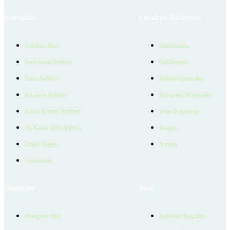
Kaynaklar
Emlakjet Hakkında
Emlakjet Blog
Hakkımızda
Satın Alma Rehberi
Ödüllerimiz
Satıcı Rehberi
Reklam Çözümleri
Kiralama Rehberi
Kurumsal Materyaller
Konut Kredisi Rehberi
İnsan Kaynakları
Ne Kadar Ödeyebilirim
İletişim
Emlak Değeri
Yardım
Verilerimiz
Hizmetler
Yasal
Danışman Bul
Kullanım Koşulları