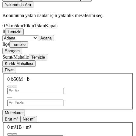
Yakınımda Ara
Konumuna yakın ilanlar için yakınlık mesafesini seç.
0.5km
5km
10km
15km
Kapalı
İl
Temizle
Adana
İlçe
Temizle
Sarıçam
Semt/Mahalle
Temizle
Karlık Mahallesi
Fiyat
0 ₺
50M+ ₺
—
Metrekare
Brüt m²
Net m²
0 m²
1B+ m²