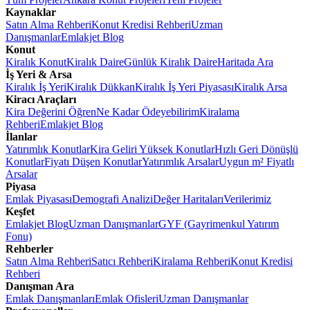
Kaynaklar
Satın Alma Rehberi
Konut Kredisi Rehberi
Uzman
Danışmanlar
Emlakjet Blog
Konut
Kiralık Konut
Kiralık Daire
Günlük Kiralık Daire
Haritada Ara
İş Yeri & Arsa
Kiralık İş Yeri
Kiralık Dükkan
Kiralık İş Yeri Piyasası
Kiralık Arsa
Kiracı Araçları
Kira Değerini Öğren
Ne Kadar Ödeyebilirim
Kiralama
Rehberi
Emlakjet Blog
İlanlar
Yatırımlık Konutlar
Kira Geliri Yüksek Konutlar
Hızlı Geri Dönüşlü
Konutlar
Fiyatı Düşen Konutlar
Yatırımlık Arsalar
Uygun m² Fiyatlı
Arsalar
Piyasa
Emlak Piyasası
Demografi Analizi
Değer Haritaları
Verilerimiz
Keşfet
Emlakjet Blog
Uzman Danışmanlar
GYF (Gayrimenkul Yatırım
Fonu)
Rehberler
Satın Alma Rehberi
Satıcı Rehberi
Kiralama Rehberi
Konut Kredisi
Rehberi
Danışman Ara
Emlak Danışmanları
Emlak Ofisleri
Uzman Danışmanlar