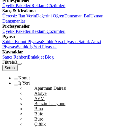
Profesyoneller
Üyelik Paketleri
Reklam Çözümleri
Satış & Kiralama
Ücretsiz İlan Verin
Değerini Öğren
Danışman Bul
Uzman
Danışmanlar
Profesyoneller
Üyelik Paketleri
Reklam Çözümleri
Piyasa
Satılık Konut Piyasası
Satılık Arsa Piyasası
Satılık Arazi
Piyasası
Satılık İş Yeri Piyasası
Kaynaklar
Satıcı Rehberi
Emlakjet Blog
Filtrele
3
Satılık
Konut
İş Yeri
Apartman Dairesi
Atölye
AVM
Benzin İstasyonu
Bina
Büfe
Büro
Çiftlik