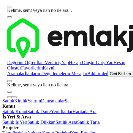
Kelime, semt veya ilan no ile ara...
Değerini Öğren
İlan Ver
Giriş Yap
Hesap Oluştur
Giriş Yap
Hesap
Oluştur
Favorilerim
Kayıtlı
Aramalar
İlanlarım
Değerlemelerim
Mesajlar
Bildirimler
Geri Bildirim
Kelime, semt veya ilan no ile ara...
Satılık
Kiralık
Yatırım
Danışmanlar
Sat
Konut
Satılık Konut
Satılık Daire
Yeni İlanlar
Haritada Ara
İş Yeri & Arsa
Satılık İş Yeri
Satılık Dükkan
Satılık Arsa
Satılık Tarla
Projeler
Tüm Projeler
Ankara Konut Projeleri
Yeni Projeler