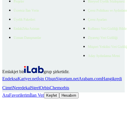
Projeler
Bireysel Üyelik Sözleşmesi
Ücretsiz İlan Verin
Çerez Politikası ve Aydınlat
Üyelik Paketleri
Çerez Ayarları
EmlakZeka Asistan
Kullanıcı Veri Gizliliği Bildi
Uzman Danışmanlar
Ziyaretçi Veri Gizliliği
Müşteri Yetkilisi Veri Gizlili
Aday Aydınlatma Metni
Emlakjet bir
grup şirketidir.
Endeksa
Kariyer.net
İşin Olsun
Sigortam.net
Arabam.com
Hangikredi
Cimri
Neredekal
SteelOrbis
Chemorbis
Ara
Favorilerim
İlan Ver
Keşfet
Hesabım