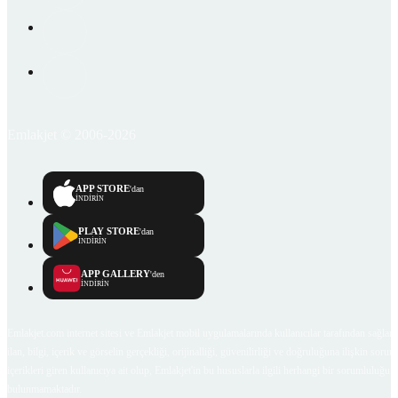
Emlakjet © 2006-2026
APP STORE
'dan
İNDİRİN
PLAY STORE
'dan
İNDİRİN
APP GALLERY
'den
İNDİRİN
Emlakjet.com internet sitesi ve Emlakjet mobil uygulamalarında kullanıcılar tarafından sağlana
ilan, bilgi, içerik ve görselin gerçekliği, orijinalliği, güvenilirliği ve doğruluğuna ilişkin soru
içerikleri giren kullanıcıya ait olup, Emlakjet'in bu hususlarla ilgili herhangi bir sorumluluğu
bulunmamaktadır.