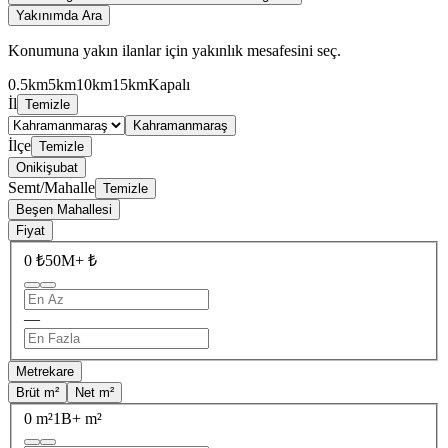
Yakınımda Ara
Konumuna yakın ilanlar için yakınlık mesafesini seç.
0.5km
5km
10km
15km
Kapalı
İl
Temizle
Kahramanmaraş
İlçe
Temizle
Onikişubat
Semt/Mahalle
Temizle
Beşen Mahallesi
Fiyat
0 ₺
50M+ ₺
—
Metrekare
Brüt m²
Net m²
0 m²
1B+ m²