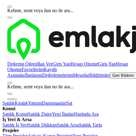
Kelime, semt veya ilan no ile ara...
Değerini Öğren
İlan Ver
Giriş Yap
Hesap Oluştur
Giriş Yap
Hesap
Oluştur
Favorilerim
Kayıtlı
Aramalar
İlanlarım
Değerlemelerim
Mesajlar
Bildirimler
Geri Bildirim
Kelime, semt veya ilan no ile ara...
Satılık
Kiralık
Yatırım
Danışmanlar
Sat
Konut
Satılık Konut
Satılık Daire
Yeni İlanlar
Haritada Ara
İş Yeri & Arsa
Satılık İş Yeri
Satılık Dükkan
Satılık Arsa
Satılık Tarla
Projeler
Tüm Projeler
Ankara Konut Projeleri
Yeni Projeler