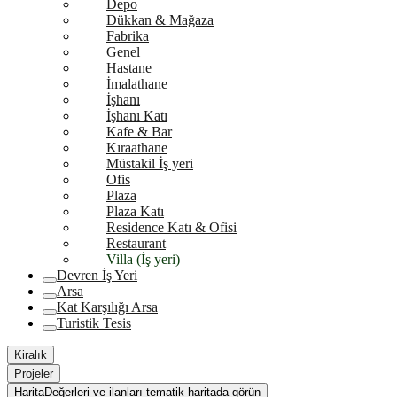
Depo
Dükkan & Mağaza
Fabrika
Genel
Hastane
İmalathane
İşhanı
İşhanı Katı
Kafe & Bar
Kıraathane
Müstakil İş yeri
Ofis
Plaza
Plaza Katı
Residence Katı & Ofisi
Restaurant
Villa (İş yeri)
Devren İş Yeri
Arsa
Kat Karşılığı Arsa
Turistik Tesis
Kiralık
Projeler
Harita
Değerleri ve ilanları tematik haritada görün