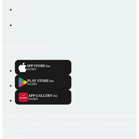
Emlakjet © 2006-2026
APP STORE
'dan
İNDİRİN
PLAY STORE
'dan
İNDİRİN
APP GALLERY
'den
İNDİRİN
Emlakjet.com internet sitesi ve Emlakjet mobil uygulamalarında kullanıcılar tarafından sağlana
ilan, bilgi, içerik ve görselin gerçekliği, orijinalliği, güvenilirliği ve doğruluğuna ilişkin soru
içerikleri giren kullanıcıya ait olup, Emlakjet'in bu hususlarla ilgili herhangi bir sorumluluğu
bulunmamaktadır.