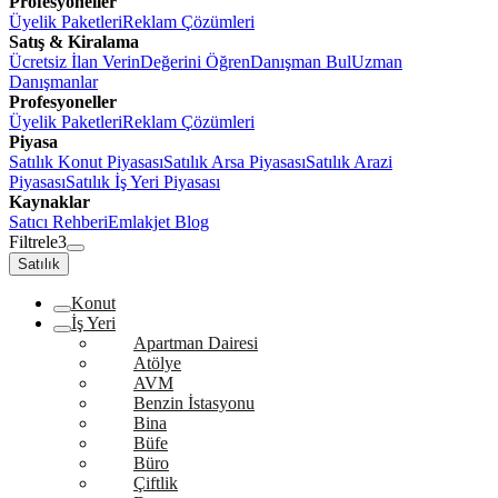
Profesyoneller
Üyelik Paketleri
Reklam Çözümleri
Satış & Kiralama
Ücretsiz İlan Verin
Değerini Öğren
Danışman Bul
Uzman
Danışmanlar
Profesyoneller
Üyelik Paketleri
Reklam Çözümleri
Piyasa
Satılık Konut Piyasası
Satılık Arsa Piyasası
Satılık Arazi
Piyasası
Satılık İş Yeri Piyasası
Kaynaklar
Satıcı Rehberi
Emlakjet Blog
Filtrele
3
Satılık
Konut
İş Yeri
Apartman Dairesi
Atölye
AVM
Benzin İstasyonu
Bina
Büfe
Büro
Çiftlik