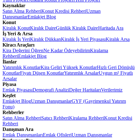
Kaynaklar
Satın Alma Rehberi
Konut Kredisi Rehberi
Uzman
Danışmanlar
Emlakjet Blog
Konut
Kiralık Konut
Kiralık Daire
Günlük Kiralık Daire
Haritada Ara
İş Yeri & Arsa
Kiralık İş Yeri
Kiralık Dükkan
Kiralık İş Yeri Piyasası
Kiralık Arsa
Kiracı Araçları
Kira Değerini Öğren
Ne Kadar Ödeyebilirim
Kiralama
Rehberi
Emlakjet Blog
İlanlar
Yatırımlık Konutlar
Kira Geliri Yüksek Konutlar
Hızlı Geri Dönüşlü
Konutlar
Fiyatı Düşen Konutlar
Yatırımlık Arsalar
Uygun m² Fiyatlı
Arsalar
Piyasa
Emlak Piyasası
Demografi Analizi
Değer Haritaları
Verilerimiz
Keşfet
Emlakjet Blog
Uzman Danışmanlar
GYF (Gayrimenkul Yatırım
Fonu)
Rehberler
Satın Alma Rehberi
Satıcı Rehberi
Kiralama Rehberi
Konut Kredisi
Rehberi
Danışman Ara
Emlak Danışmanları
Emlak Ofisleri
Uzman Danışmanlar