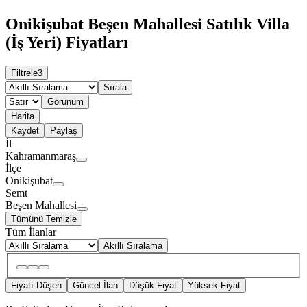
Onikişubat Beşen Mahallesi Satılık Villa
(İş Yeri) Fiyatları
Filtrele
3
Sırala
Görünüm
Harita
Kaydet
Paylaş
İl
Kahramanmaraş
İlçe
Onikişubat
Semt
Beşen Mahallesi
Tümünü Temizle
Tüm İlanlar
Akıllı Sıralama
Fiyatı Düşen
Güncel İlan
Düşük Fiyat
Yüksek Fiyat