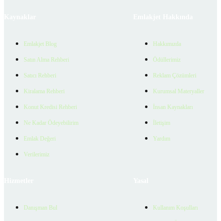
Kaynaklar
Emlakjet Hakkında
Emlakjet Blog
Hakkımızda
Satın Alma Rehberi
Ödüllerimiz
Satıcı Rehberi
Reklam Çözümleri
Kiralama Rehberi
Kurumsal Materyaller
Konut Kredisi Rehberi
İnsan Kaynakları
Ne Kadar Ödeyebilirim
İletişim
Emlak Değeri
Yardım
Verilerimiz
Hizmetler
Yasal
Danışman Bul
Kullanım Koşulları