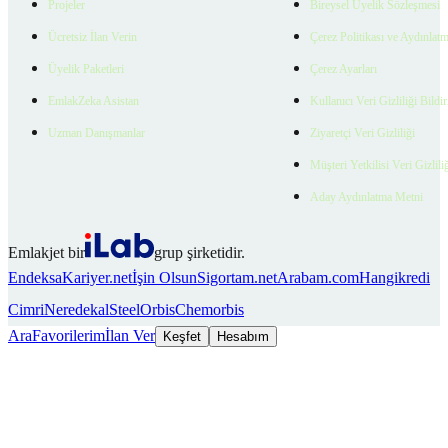
Projeler
Bireysel Üyelik Sözleşmesi
Ücretsiz İlan Verin
Çerez Politikası ve Aydınlat
Üyelik Paketleri
Çerez Ayarları
EmlakZeka Asistan
Kullanıcı Veri Gizliliği Bildi
Uzman Danışmanlar
Ziyaretçi Veri Gizliliği
Müşteri Yetkilisi Veri Gizlili
Aday Aydınlatma Metni
Emlakjet bir
grup şirketidir.
Endeksa
Kariyer.net
İşin Olsun
Sigortam.net
Arabam.com
Hangikredi
Cimri
Neredekal
SteelOrbis
Chemorbis
Ara
Favorilerim
İlan Ver
Keşfet
Hesabım