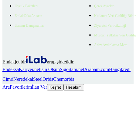
Üyelik Paketleri
Çerez Ayarları
EmlakZeka Asistan
Kullanıcı Veri Gizliliği Bildi
Uzman Danışmanlar
Ziyaretçi Veri Gizliliği
Müşteri Yetkilisi Veri Gizlili
Aday Aydınlatma Metni
Emlakjet bir
grup şirketidir.
Endeksa
Kariyer.net
İşin Olsun
Sigortam.net
Arabam.com
Hangikredi
Cimri
Neredekal
SteelOrbis
Chemorbis
Ara
Favorilerim
İlan Ver
Keşfet
Hesabım