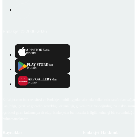
Emlakjet © 2006-2026
APP STORE
'dan
İNDİRİN
PLAY STORE
'dan
İNDİRİN
APP GALLERY
'den
İNDİRİN
Emlakjet.com internet sitesi ve Emlakjet mobil uygulamalarında kullanıcılar tarafından sağlana
ilan, bilgi, içerik ve görselin gerçekliği, orijinalliği, güvenilirliği ve doğruluğuna ilişkin soru
içerikleri giren kullanıcıya ait olup, Emlakjet'in bu hususlarla ilgili herhangi bir sorumluluğu
bulunmamaktadır.
Kaynaklar
Emlakjet Hakkında