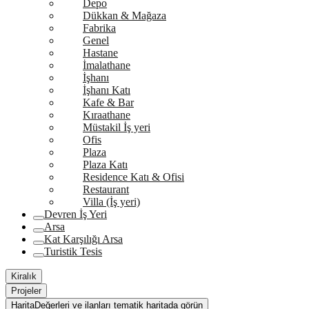
Depo
Dükkan & Mağaza
Fabrika
Genel
Hastane
İmalathane
İşhanı
İşhanı Katı
Kafe & Bar
Kıraathane
Müstakil İş yeri
Ofis
Plaza
Plaza Katı
Residence Katı & Ofisi
Restaurant
Villa (İş yeri)
Devren İş Yeri
Arsa
Kat Karşılığı Arsa
Turistik Tesis
Kiralık
Projeler
Harita
Değerleri ve ilanları tematik haritada görün