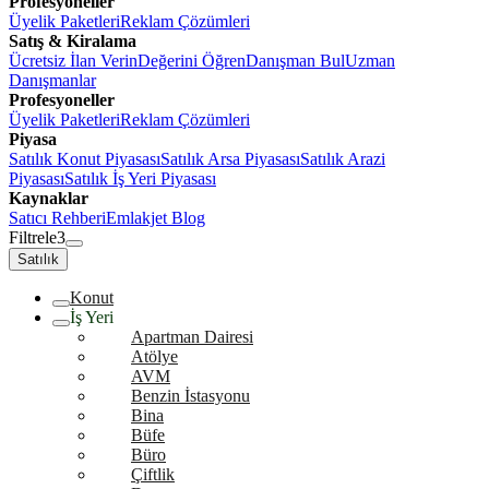
Profesyoneller
Üyelik Paketleri
Reklam Çözümleri
Satış & Kiralama
Ücretsiz İlan Verin
Değerini Öğren
Danışman Bul
Uzman
Danışmanlar
Profesyoneller
Üyelik Paketleri
Reklam Çözümleri
Piyasa
Satılık Konut Piyasası
Satılık Arsa Piyasası
Satılık Arazi
Piyasası
Satılık İş Yeri Piyasası
Kaynaklar
Satıcı Rehberi
Emlakjet Blog
Filtrele
3
Satılık
Konut
İş Yeri
Apartman Dairesi
Atölye
AVM
Benzin İstasyonu
Bina
Büfe
Büro
Çiftlik