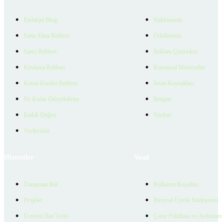
Emlakjet Blog
Hakkımızda
Satın Alma Rehberi
Ödüllerimiz
Satıcı Rehberi
Reklam Çözümleri
Kiralama Rehberi
Kurumsal Materyaller
Konut Kredisi Rehberi
İnsan Kaynakları
Ne Kadar Ödeyebilirim
İletişim
Emlak Değeri
Yardım
Verilerimiz
Hizmetler
Yasal
Danışman Bul
Kullanım Koşulları
Projeler
Bireysel Üyelik Sözleşmesi
Ücretsiz İlan Verin
Çerez Politikası ve Aydınlat