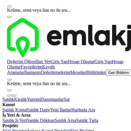
Kelime, semt veya ilan no ile ara...
Değerini Öğren
İlan Ver
Giriş Yap
Hesap Oluştur
Giriş Yap
Hesap
Oluştur
Favorilerim
Kayıtlı
Aramalar
İlanlarım
Değerlemelerim
Mesajlar
Bildirimler
Geri Bildirim
Kelime, semt veya ilan no ile ara...
Satılık
Kiralık
Yatırım
Danışmanlar
Sat
Konut
Satılık Konut
Satılık Daire
Yeni İlanlar
Haritada Ara
İş Yeri & Arsa
Satılık İş Yeri
Satılık Dükkan
Satılık Arsa
Satılık Tarla
Projeler
Tüm Projeler
Ankara Konut Projeleri
Yeni Projeler