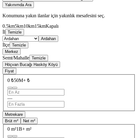
Yakınımda Ara
Konumuna yakın ilanlar için yakınlık mesafesini seç.
0.5km
5km
10km
15km
Kapalı
İl
Temizle
Ardahan
İlçe
Temizle
Merkez
Semt/Mahalle
Temizle
Höçvan Bucağı Hasköy Köyü
Fiyat
0 ₺
50M+ ₺
—
Metrekare
Brüt m²
Net m²
0 m²
1B+ m²