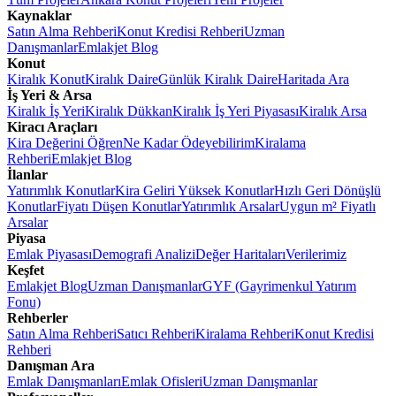
Kaynaklar
Satın Alma Rehberi
Konut Kredisi Rehberi
Uzman
Danışmanlar
Emlakjet Blog
Konut
Kiralık Konut
Kiralık Daire
Günlük Kiralık Daire
Haritada Ara
İş Yeri & Arsa
Kiralık İş Yeri
Kiralık Dükkan
Kiralık İş Yeri Piyasası
Kiralık Arsa
Kiracı Araçları
Kira Değerini Öğren
Ne Kadar Ödeyebilirim
Kiralama
Rehberi
Emlakjet Blog
İlanlar
Yatırımlık Konutlar
Kira Geliri Yüksek Konutlar
Hızlı Geri Dönüşlü
Konutlar
Fiyatı Düşen Konutlar
Yatırımlık Arsalar
Uygun m² Fiyatlı
Arsalar
Piyasa
Emlak Piyasası
Demografi Analizi
Değer Haritaları
Verilerimiz
Keşfet
Emlakjet Blog
Uzman Danışmanlar
GYF (Gayrimenkul Yatırım
Fonu)
Rehberler
Satın Alma Rehberi
Satıcı Rehberi
Kiralama Rehberi
Konut Kredisi
Rehberi
Danışman Ara
Emlak Danışmanları
Emlak Ofisleri
Uzman Danışmanlar