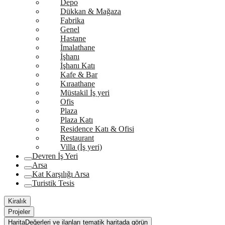
Depo
Dükkan & Mağaza
Fabrika
Genel
Hastane
İmalathane
İşhanı
İşhanı Katı
Kafe & Bar
Kıraathane
Müstakil İş yeri
Ofis
Plaza
Plaza Katı
Residence Katı & Ofisi
Restaurant
Villa (İş yeri)
Devren İş Yeri
Arsa
Kat Karşılığı Arsa
Turistik Tesis
Kiralık
Projeler
Harita
Değerleri ve ilanları tematik haritada görün