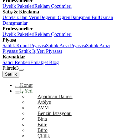
Profesyoneller
Üyelik Paketleri
Reklam Çözümleri
Satış & Kiralama
Ücretsiz İlan Verin
Değerini Öğren
Danışman Bul
Uzman
Danışmanlar
Profesyoneller
Üyelik Paketleri
Reklam Çözümleri
Piyasa
Satılık Konut Piyasası
Satılık Arsa Piyasası
Satılık Arazi
Piyasası
Satılık İş Yeri Piyasası
Kaynaklar
Satıcı Rehberi
Emlakjet Blog
Filtrele
3
Satılık
Konut
İş Yeri
Apartman Dairesi
Atölye
AVM
Benzin İstasyonu
Bina
Büfe
Büro
Çiftlik