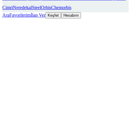
Cimri
Neredekal
SteelOrbis
Chemorbis
Ara
Favorilerim
İlan Ver
Keşfet
Hesabım