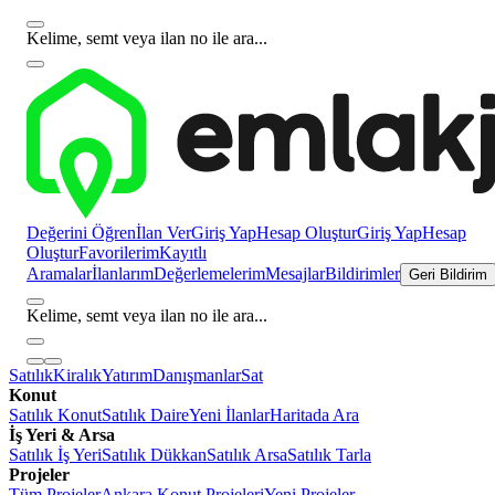
Kelime, semt veya ilan no ile ara...
Değerini Öğren
İlan Ver
Giriş Yap
Hesap Oluştur
Giriş Yap
Hesap
Oluştur
Favorilerim
Kayıtlı
Aramalar
İlanlarım
Değerlemelerim
Mesajlar
Bildirimler
Geri Bildirim
Kelime, semt veya ilan no ile ara...
Satılık
Kiralık
Yatırım
Danışmanlar
Sat
Konut
Satılık Konut
Satılık Daire
Yeni İlanlar
Haritada Ara
İş Yeri & Arsa
Satılık İş Yeri
Satılık Dükkan
Satılık Arsa
Satılık Tarla
Projeler
Tüm Projeler
Ankara Konut Projeleri
Yeni Projeler