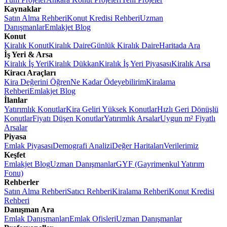
Kaynaklar
Satın Alma Rehberi
Konut Kredisi Rehberi
Uzman
Danışmanlar
Emlakjet Blog
Konut
Kiralık Konut
Kiralık Daire
Günlük Kiralık Daire
Haritada Ara
İş Yeri & Arsa
Kiralık İş Yeri
Kiralık Dükkan
Kiralık İş Yeri Piyasası
Kiralık Arsa
Kiracı Araçları
Kira Değerini Öğren
Ne Kadar Ödeyebilirim
Kiralama
Rehberi
Emlakjet Blog
İlanlar
Yatırımlık Konutlar
Kira Geliri Yüksek Konutlar
Hızlı Geri Dönüşlü
Konutlar
Fiyatı Düşen Konutlar
Yatırımlık Arsalar
Uygun m² Fiyatlı
Arsalar
Piyasa
Emlak Piyasası
Demografi Analizi
Değer Haritaları
Verilerimiz
Keşfet
Emlakjet Blog
Uzman Danışmanlar
GYF (Gayrimenkul Yatırım
Fonu)
Rehberler
Satın Alma Rehberi
Satıcı Rehberi
Kiralama Rehberi
Konut Kredisi
Rehberi
Danışman Ara
Emlak Danışmanları
Emlak Ofisleri
Uzman Danışmanlar