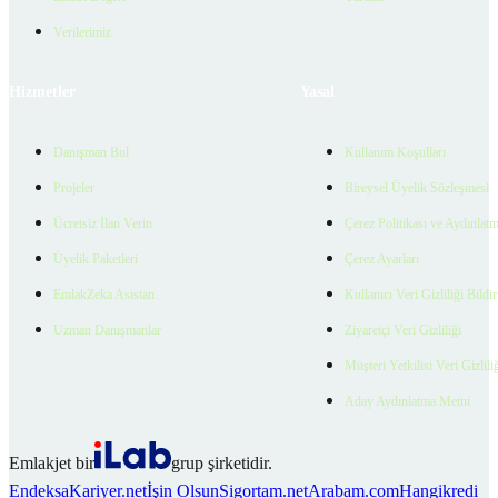
Verilerimiz
Hizmetler
Yasal
Danışman Bul
Kullanım Koşulları
Projeler
Bireysel Üyelik Sözleşmesi
Ücretsiz İlan Verin
Çerez Politikası ve Aydınlat
Üyelik Paketleri
Çerez Ayarları
EmlakZeka Asistan
Kullanıcı Veri Gizliliği Bildi
Uzman Danışmanlar
Ziyaretçi Veri Gizliliği
Müşteri Yetkilisi Veri Gizlili
Aday Aydınlatma Metni
Emlakjet bir
grup şirketidir.
Endeksa
Kariyer.net
İşin Olsun
Sigortam.net
Arabam.com
Hangikredi