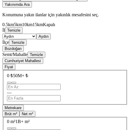
Yakınımda Ara
Konumuna yakın ilanlar için yakınlık mesafesini seç.
0.5km
5km
10km
15km
Kapalı
İl
Temizle
Aydın
İlçe
Temizle
Bozdoğan
Semt/Mahalle
Temizle
Cumhuriyet Mahallesi
Fiyat
0 ₺
50M+ ₺
—
Metrekare
Brüt m²
Net m²
0 m²
1B+ m²