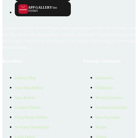
APP GALLERY
'den
İNDİRİN
Emlakjet.com internet sitesi ve Emlakjet mobil uygulamalarında kullanıcılar tarafından sağlana
ilan, bilgi, içerik ve görselin gerçekliği, orijinalliği, güvenilirliği ve doğruluğuna ilişkin soru
içerikleri giren kullanıcıya ait olup, Emlakjet'in bu hususlarla ilgili herhangi bir sorumluluğu
bulunmamaktadır.
Kaynaklar
Emlakjet Hakkında
Emlakjet Blog
Hakkımızda
Satın Alma Rehberi
Ödüllerimiz
Satıcı Rehberi
Reklam Çözümleri
Kiralama Rehberi
Kurumsal Materyaller
Konut Kredisi Rehberi
İnsan Kaynakları
Ne Kadar Ödeyebilirim
İletişim
Emlak Değeri
Yardım