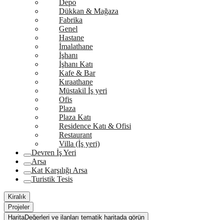
Depo
Dükkan & Mağaza
Fabrika
Genel
Hastane
İmalathane
İşhanı
İşhanı Katı
Kafe & Bar
Kıraathane
Müstakil İş yeri
Ofis
Plaza
Plaza Katı
Residence Katı & Ofisi
Restaurant
Villa (İş yeri)
Devren İş Yeri
Arsa
Kat Karşılığı Arsa
Turistik Tesis
Kiralık
Projeler
Harita
Değerleri ve ilanları tematik haritada görün