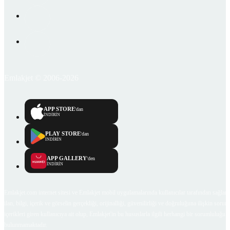
Emlakjet © 2006-2026
APP STORE
'dan
İNDİRİN
PLAY STORE
'dan
İNDİRİN
APP GALLERY
'den
İNDİRİN
Emlakjet.com internet sitesi ve Emlakjet mobil uygulamalarında kullanıcılar tarafından sağlana
ilan, bilgi, içerik ve görselin gerçekliği, orijinalliği, güvenilirliği ve doğruluğuna ilişkin soru
içerikleri giren kullanıcıya ait olup, Emlakjet'in bu hususlarla ilgili herhangi bir sorumluluğu
bulunmamaktadır.