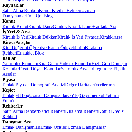
Kaynaklar
Satın Alma Rehberi
Konut Kredisi Rehberi
Uzman
Danışmanlar
Emlakjet Blog
Konut
Kiralık Konut
Kiralık Daire
Günlük Kiralık Daire
Haritada Ara
İş Yeri & Arsa
Kiralık İş Yeri
Kiralık Dükkan
Kiralık İş Yeri Piyasası
Kiralık Arsa
Kiracı Araçları
Kira Değerini Öğren
Ne Kadar Ödeyebilirim
Kiralama
Rehberi
Emlakjet Blog
İlanlar
Yatırımlık Konutlar
Kira Geliri Yüksek Konutlar
Hızlı Geri Dönüşlü
Konutlar
Fiyatı Düşen Konutlar
Yatırımlık Arsalar
Uygun m² Fiyatlı
Arsalar
Piyasa
Emlak Piyasası
Demografi Analizi
Değer Haritaları
Verilerimiz
Keşfet
Emlakjet Blog
Uzman Danışmanlar
GYF (Gayrimenkul Yatırım
Fonu)
Rehberler
Satın Alma Rehberi
Satıcı Rehberi
Kiralama Rehberi
Konut Kredisi
Rehberi
Danışman Ara
Emlak Danışmanları
Emlak Ofisleri
Uzman Danışmanlar