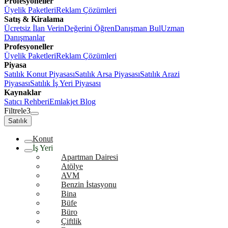
Profesyoneller
Üyelik Paketleri
Reklam Çözümleri
Satış & Kiralama
Ücretsiz İlan Verin
Değerini Öğren
Danışman Bul
Uzman
Danışmanlar
Profesyoneller
Üyelik Paketleri
Reklam Çözümleri
Piyasa
Satılık Konut Piyasası
Satılık Arsa Piyasası
Satılık Arazi
Piyasası
Satılık İş Yeri Piyasası
Kaynaklar
Satıcı Rehberi
Emlakjet Blog
Filtrele
3
Satılık
Konut
İş Yeri
Apartman Dairesi
Atölye
AVM
Benzin İstasyonu
Bina
Büfe
Büro
Çiftlik