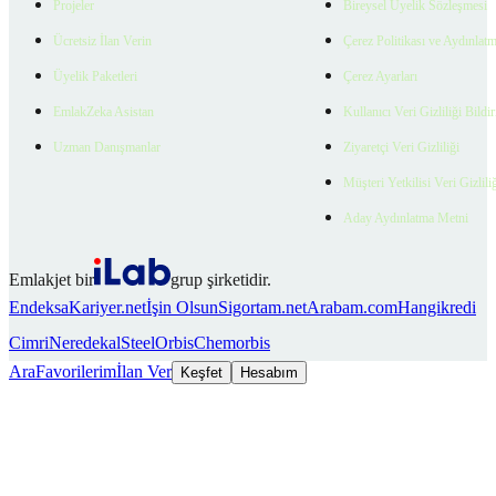
Projeler
Bireysel Üyelik Sözleşmesi
Ücretsiz İlan Verin
Çerez Politikası ve Aydınlat
Üyelik Paketleri
Çerez Ayarları
EmlakZeka Asistan
Kullanıcı Veri Gizliliği Bildi
Uzman Danışmanlar
Ziyaretçi Veri Gizliliği
Müşteri Yetkilisi Veri Gizlili
Aday Aydınlatma Metni
Emlakjet bir
grup şirketidir.
Endeksa
Kariyer.net
İşin Olsun
Sigortam.net
Arabam.com
Hangikredi
Cimri
Neredekal
SteelOrbis
Chemorbis
Ara
Favorilerim
İlan Ver
Keşfet
Hesabım