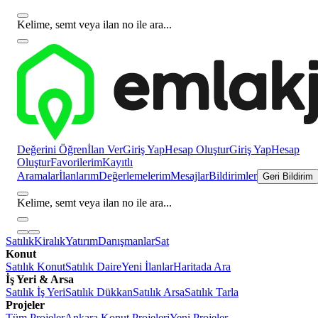
Kelime, semt veya ilan no ile ara...
Değerini Öğren
İlan Ver
Giriş Yap
Hesap Oluştur
Giriş Yap
Hesap
Oluştur
Favorilerim
Kayıtlı
Aramalar
İlanlarım
Değerlemelerim
Mesajlar
Bildirimler
Geri Bildirim
Kelime, semt veya ilan no ile ara...
Satılık
Kiralık
Yatırım
Danışmanlar
Sat
Konut
Satılık Konut
Satılık Daire
Yeni İlanlar
Haritada Ara
İş Yeri & Arsa
Satılık İş Yeri
Satılık Dükkan
Satılık Arsa
Satılık Tarla
Projeler
Tüm Projeler
Ankara Konut Projeleri
Yeni Projeler