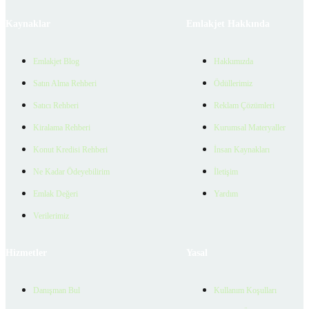
Kaynaklar
Emlakjet Hakkında
Emlakjet Blog
Hakkımızda
Satın Alma Rehberi
Ödüllerimiz
Satıcı Rehberi
Reklam Çözümleri
Kiralama Rehberi
Kurumsal Materyaller
Konut Kredisi Rehberi
İnsan Kaynakları
Ne Kadar Ödeyebilirim
İletişim
Emlak Değeri
Yardım
Verilerimiz
Hizmetler
Yasal
Danışman Bul
Kullanım Koşulları