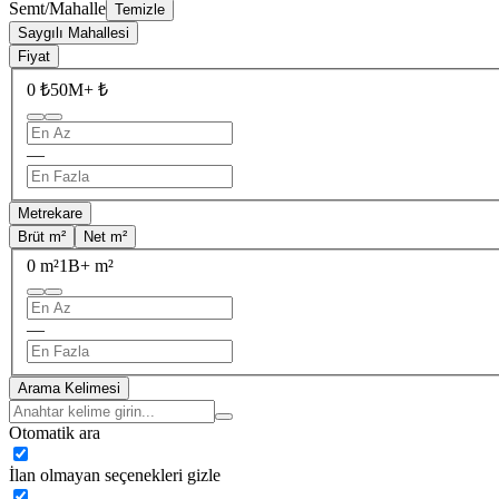
Semt/Mahalle
Temizle
Saygılı Mahallesi
Fiyat
0 ₺
50M+ ₺
—
Metrekare
Brüt m²
Net m²
0 m²
1B+ m²
—
Arama Kelimesi
Otomatik ara
İlan olmayan seçenekleri gizle