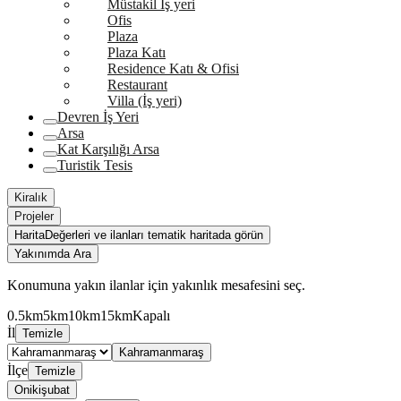
Müstakil İş yeri
Ofis
Plaza
Plaza Katı
Residence Katı & Ofisi
Restaurant
Villa (İş yeri)
Devren İş Yeri
Arsa
Kat Karşılığı Arsa
Turistik Tesis
Kiralık
Projeler
Harita
Değerleri ve ilanları tematik haritada görün
Yakınımda Ara
Konumuna yakın ilanlar için yakınlık mesafesini seç.
0.5km
5km
10km
15km
Kapalı
İl
Temizle
Kahramanmaraş
İlçe
Temizle
Onikişubat