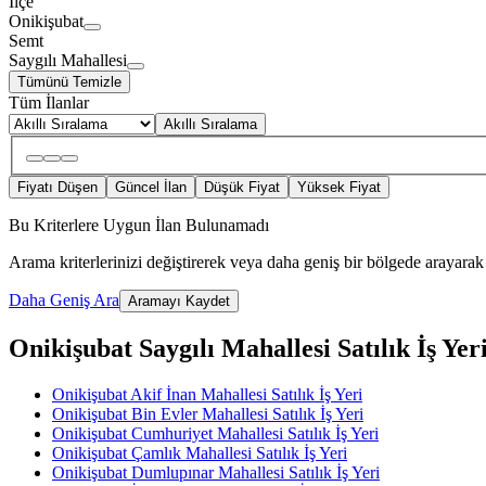
İlçe
Onikişubat
Semt
Saygılı Mahallesi
Tümünü Temizle
Tüm İlanlar
Akıllı Sıralama
Fiyatı Düşen
Güncel İlan
Düşük Fiyat
Yüksek Fiyat
Bu Kriterlere Uygun İlan Bulunamadı
Arama kriterlerinizi değiştirerek veya daha geniş bir bölgede arayarak 
Daha Geniş Ara
Aramayı Kaydet
Onikişubat Saygılı Mahallesi Satılık İş Yeri 
Onikişubat Akif İnan Mahallesi Satılık İş Yeri
Onikişubat Bin Evler Mahallesi Satılık İş Yeri
Onikişubat Cumhuriyet Mahallesi Satılık İş Yeri
Onikişubat Çamlık Mahallesi Satılık İş Yeri
Onikişubat Dumlupınar Mahallesi Satılık İş Yeri