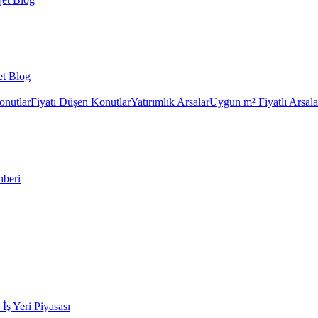
et Blog
onutlar
Fiyatı Düşen Konutlar
Yatırımlık Arsalar
Uygun m² Fiyatlı Arsala
hberi
k İş Yeri Piyasası