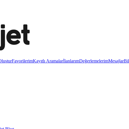
luştur
Favorilerim
Kayıtlı Aramalar
İlanlarım
Değerlemelerim
Mesajlar
Bi
et Blog