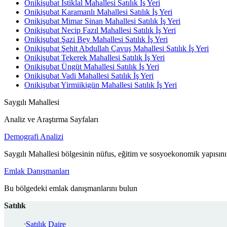
Onikişubat İstiklal Mahallesi Satılık İş Yeri
Onikişubat Karamanlı Mahallesi Satılık İş Yeri
Onikişubat Mimar Sinan Mahallesi Satılık İş Yeri
Onikişubat Necip Fazıl Mahallesi Satılık İş Yeri
Onikişubat Şazi Bey Mahallesi Satılık İş Yeri
Onikişubat Şehit Abdullah Çavuş Mahallesi Satılık İş Yeri
Onikişubat Tekerek Mahallesi Satılık İş Yeri
Onikişubat Üngüt Mahallesi Satılık İş Yeri
Onikişubat Vadi Mahallesi Satılık İş Yeri
Onikişubat Yirmiikigün Mahallesi Satılık İş Yeri
Saygılı Mahallesi
Analiz ve Araştırma Sayfaları
Demografi Analizi
Saygılı Mahallesi bölgesinin nüfus, eğitim ve sosyoekonomik yapısını
Emlak Danışmanları
Bu bölgedeki emlak danışmanlarını bulun
Satılık
Satılık Daire