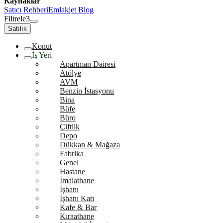
Kaynaklar
Satıcı Rehberi
Emlakjet Blog
Filtrele
3
Satılık
Konut
İş Yeri
Apartman Dairesi
Atölye
AVM
Benzin İstasyonu
Bina
Büfe
Büro
Çiftlik
Depo
Dükkan & Mağaza
Fabrika
Genel
Hastane
İmalathane
İşhanı
İşhanı Katı
Kafe & Bar
Kıraathane