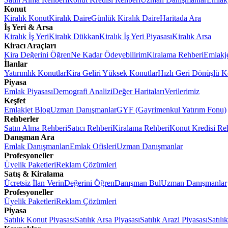
Konut
Kiralık Konut
Kiralık Daire
Günlük Kiralık Daire
Haritada Ara
İş Yeri & Arsa
Kiralık İş Yeri
Kiralık Dükkan
Kiralık İş Yeri Piyasası
Kiralık Arsa
Kiracı Araçları
Kira Değerini Öğren
Ne Kadar Ödeyebilirim
Kiralama Rehberi
Emlakj
İlanlar
Yatırımlık Konutlar
Kira Geliri Yüksek Konutlar
Hızlı Geri Dönüşlü K
Piyasa
Emlak Piyasası
Demografi Analizi
Değer Haritaları
Verilerimiz
Keşfet
Emlakjet Blog
Uzman Danışmanlar
GYF (Gayrimenkul Yatırım Fonu)
Rehberler
Satın Alma Rehberi
Satıcı Rehberi
Kiralama Rehberi
Konut Kredisi Re
Danışman Ara
Emlak Danışmanları
Emlak Ofisleri
Uzman Danışmanlar
Profesyoneller
Üyelik Paketleri
Reklam Çözümleri
Satış & Kiralama
Ücretsiz İlan Verin
Değerini Öğren
Danışman Bul
Uzman Danışmanlar
Profesyoneller
Üyelik Paketleri
Reklam Çözümleri
Piyasa
Satılık Konut Piyasası
Satılık Arsa Piyasası
Satılık Arazi Piyasası
Satılı