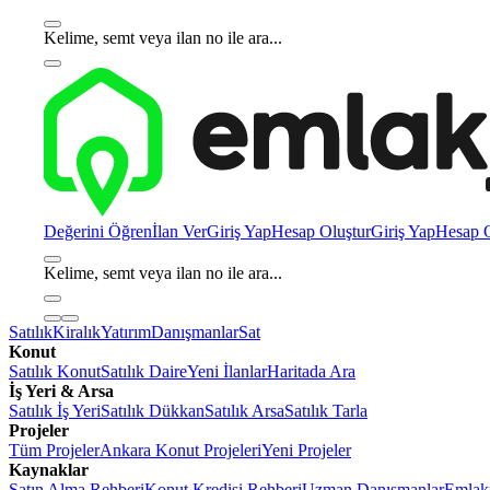
Kelime, semt veya ilan no ile ara...
Değerini Öğren
İlan Ver
Giriş Yap
Hesap Oluştur
Giriş Yap
Hesap O
Kelime, semt veya ilan no ile ara...
Satılık
Kiralık
Yatırım
Danışmanlar
Sat
Konut
Satılık Konut
Satılık Daire
Yeni İlanlar
Haritada Ara
İş Yeri & Arsa
Satılık İş Yeri
Satılık Dükkan
Satılık Arsa
Satılık Tarla
Projeler
Tüm Projeler
Ankara Konut Projeleri
Yeni Projeler
Kaynaklar
Satın Alma Rehberi
Konut Kredisi Rehberi
Uzman Danışmanlar
Emlakj