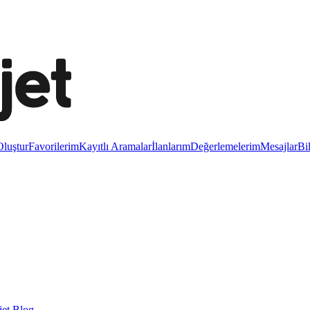
luştur
Favorilerim
Kayıtlı Aramalar
İlanlarım
Değerlemelerim
Mesajlar
Bi
et Blog