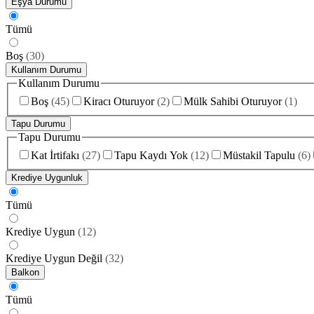
Eşya Durumu
Tümü
Boş
(
30
)
Kullanım Durumu
Kullanım Durumu
Boş
(
45
)
Kiracı Oturuyor
(
2
)
Mülk Sahibi Oturuyor
(
1
)
Tapu Durumu
Tapu Durumu
Kat İrtifakı
(
27
)
Tapu Kaydı Yok
(
12
)
Müstakil Tapulu
(
6
)
Krediye Uygunluk
Tümü
Krediye Uygun
(
12
)
Krediye Uygun Değil
(
32
)
Balkon
Tümü