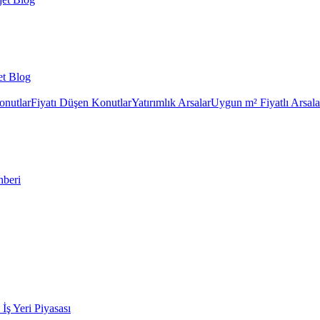
et Blog
onutlar
Fiyatı Düşen Konutlar
Yatırımlık Arsalar
Uygun m² Fiyatlı Arsala
hberi
k İş Yeri Piyasası