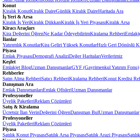
Konut
Kiralık Konut
Kiralık Daire
Günlük Kiralık Daire
Haritada Ara
İş Yeri & Arsa
Kiralık İş Yeri
Kiralık Dükkan
Kiralık İş Yeri Piyasası
Kiralık Arsa
Kiracı Araçları
Kira Değerini Öğren
Ne Kadar Ödeyebilirim
Kiralama Rehberi
Emlakj
İlanlar
Yatırımlık Konutlar
Kira Geliri Yüksek Konutlar
Hızlı Geri Dönüşlü K
Piyasa
Emlak Piyasası
Demografi Analizi
Değer Haritaları
Verilerimiz
Keşfet
Emlakjet Blog
Uzman Danışmanlar
GYF (Gayrimenkul Yatırım Fonu)
Rehberler
Satın Alma Rehberi
Satıcı Rehberi
Kiralama Rehberi
Konut Kredisi Re
Danışman Ara
Emlak Danışmanları
Emlak Ofisleri
Uzman Danışmanlar
Profesyoneller
Üyelik Paketleri
Reklam Çözümleri
Satış & Kiralama
Ücretsiz İlan Verin
Değerini Öğren
Danışman Bul
Uzman Danışmanlar
Profesyoneller
Üyelik Paketleri
Reklam Çözümleri
Piyasa
Satılık Konut Piyasası
Satılık Arsa Piyasası
Satılık Arazi Piyasası
Satılı