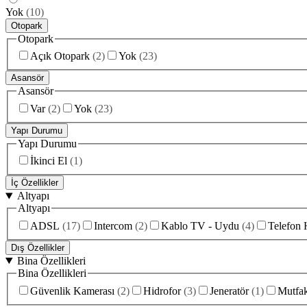
Yok
(
10
)
Otopark
Otopark
Açık Otopark
(
2
)
Yok
(
23
)
Asansör
Asansör
Var
(
2
)
Yok
(
23
)
Yapı Durumu
Yapı Durumu
İkinci El
(
1
)
İç Özellikler
Altyapı
Altyapı
ADSL
(
17
)
Intercom
(
2
)
Kablo TV - Uydu
(
4
)
Telefon 
Dış Özellikler
Bina Özellikleri
Bina Özellikleri
Güvenlik Kamerası
(
2
)
Hidrofor
(
3
)
Jeneratör
(
1
)
Mutfa