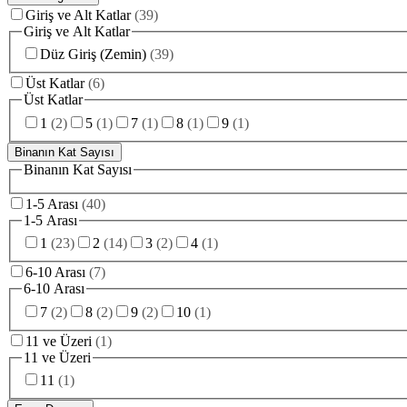
Giriş ve Alt Katlar
(
39
)
Giriş ve Alt Katlar
Düz Giriş (Zemin)
(
39
)
Üst Katlar
(
6
)
Üst Katlar
1
(
2
)
5
(
1
)
7
(
1
)
8
(
1
)
9
(
1
)
Binanın Kat Sayısı
Binanın Kat Sayısı
1-5 Arası
(
40
)
1-5 Arası
1
(
23
)
2
(
14
)
3
(
2
)
4
(
1
)
6-10 Arası
(
7
)
6-10 Arası
7
(
2
)
8
(
2
)
9
(
2
)
10
(
1
)
11 ve Üzeri
(
1
)
11 ve Üzeri
11
(
1
)