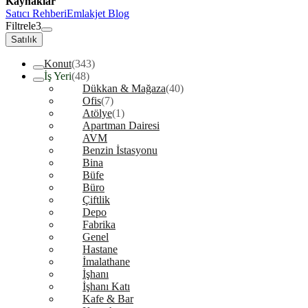
Kaynaklar
Satıcı Rehberi
Emlakjet Blog
Filtrele
3
Satılık
Konut
(343)
İş Yeri
(48)
Dükkan & Mağaza
(40)
Ofis
(7)
Atölye
(1)
Apartman Dairesi
AVM
Benzin İstasyonu
Bina
Büfe
Büro
Çiftlik
Depo
Fabrika
Genel
Hastane
İmalathane
İşhanı
İşhanı Katı
Kafe & Bar