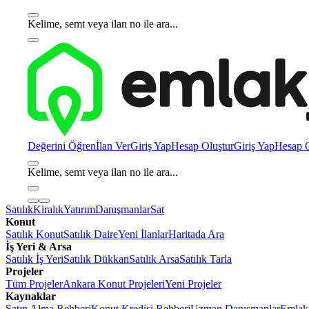
Kelime, semt veya ilan no ile ara...
Değerini Öğren
İlan Ver
Giriş Yap
Hesap Oluştur
Giriş Yap
Hesap O
Kelime, semt veya ilan no ile ara...
Satılık
Kiralık
Yatırım
Danışmanlar
Sat
Konut
Satılık Konut
Satılık Daire
Yeni İlanlar
Haritada Ara
İş Yeri & Arsa
Satılık İş Yeri
Satılık Dükkan
Satılık Arsa
Satılık Tarla
Projeler
Tüm Projeler
Ankara Konut Projeleri
Yeni Projeler
Kaynaklar
Satın Alma Rehberi
Konut Kredisi Rehberi
Uzman Danışmanlar
Emlakj