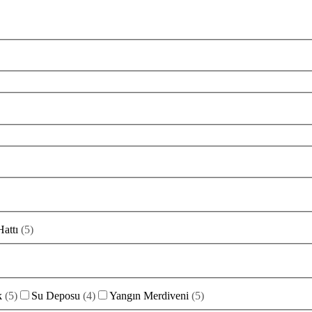
Hattı
(
5
)
k
(
5
)
Su Deposu
(
4
)
Yangın Merdiveni
(
5
)