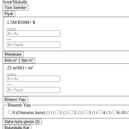
Semt/Mahalle
Tüm Semtler
Fiyat
1.5M ₺
50M+ ₺
—
Metrekare
Brüt m²
Net m²
25 m²
601+ m²
—
Binanın Yaşı
Binanın Yaşı
0 (Oturuma hazır)
(
21
)
1
(
2
)
2
(
1
)
3
(
1
)
4
(
3
)
6-10
(
Daha fazla göster (2)
Bulunduğu Kat