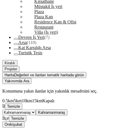
Kıraathane
Müstakil İş yeri
Plaza
Plaza Katı
Residence Katı & Ofisi
Restaurant
Villa (İş yeri)
Devren İş Yeri
(7)
Arsa
(110)
Kat Karşılığı Arsa
Turistik Tesis
Kiralık
Projeler
Harita
Değerleri ve ilanları tematik haritada görün
Yakınımda Ara
Konumuna yakın ilanlar için yakınlık mesafesini seç.
0.5km
5km
10km
15km
Kapalı
İl
Temizle
Kahramanmaraş
İlçe
Temizle
Onikişubat