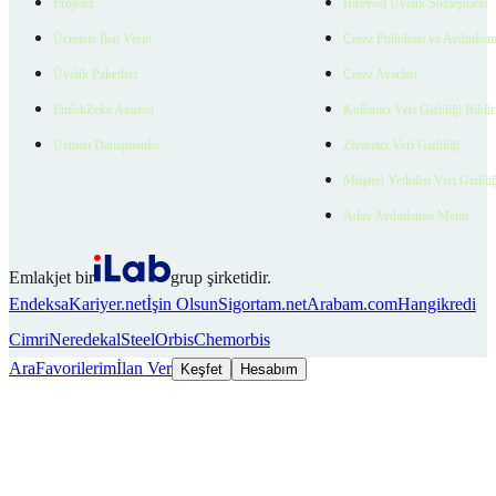
Projeler
Bireysel Üyelik Sözleşmesi
Ücretsiz İlan Verin
Çerez Politikası ve Aydınlat
Üyelik Paketleri
Çerez Ayarları
EmlakZeka Asistan
Kullanıcı Veri Gizliliği Bildi
Uzman Danışmanlar
Ziyaretçi Veri Gizliliği
Müşteri Yetkilisi Veri Gizlili
Aday Aydınlatma Metni
Emlakjet bir
grup şirketidir.
Endeksa
Kariyer.net
İşin Olsun
Sigortam.net
Arabam.com
Hangikredi
Cimri
Neredekal
SteelOrbis
Chemorbis
Ara
Favorilerim
İlan Ver
Keşfet
Hesabım