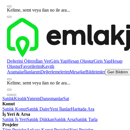
Kelime, semt veya ilan no ile ara...
Değerini Öğren
İlan Ver
Giriş Yap
Hesap Oluştur
Giriş Yap
Hesap
Oluştur
Favorilerim
Kayıtlı
Aramalar
İlanlarım
Değerlemelerim
Mesajlar
Bildirimler
Geri Bildirim
Kelime, semt veya ilan no ile ara...
Satılık
Kiralık
Yatırım
Danışmanlar
Sat
Konut
Satılık Konut
Satılık Daire
Yeni İlanlar
Haritada Ara
İş Yeri & Arsa
Satılık İş Yeri
Satılık Dükkan
Satılık Arsa
Satılık Tarla
Projeler
Tüm Projeler
Ankara Konut Projeleri
Yeni Projeler