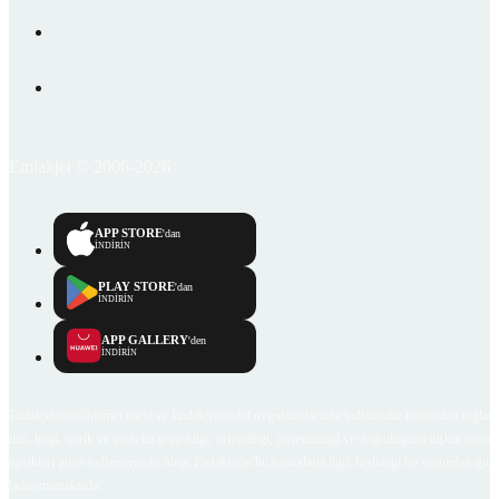
Emlakjet © 2006-2026
APP STORE
'dan
İNDİRİN
PLAY STORE
'dan
İNDİRİN
APP GALLERY
'den
İNDİRİN
Emlakjet.com internet sitesi ve Emlakjet mobil uygulamalarında kullanıcılar tarafından sağlana
ilan, bilgi, içerik ve görselin gerçekliği, orijinalliği, güvenilirliği ve doğruluğuna ilişkin soru
içerikleri giren kullanıcıya ait olup, Emlakjet'in bu hususlarla ilgili herhangi bir sorumluluğu
bulunmamaktadır.