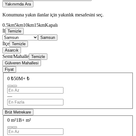
Yakınımda Ara
Konumuna yakın ilanlar için yakınlık mesafesini seç.
0.5km
5km
10km
15km
Kapalı
İl
Temizle
Samsun
İlçe
Temizle
Asarcık
Semt/Mahalle
Temizle
Gülveren Mahallesi
Fiyat
0 ₺
50M+ ₺
—
Brüt Metrekare
0 m²
1B+ m²