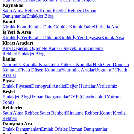
Kaynaklar
Satın Alma Rehberi
Konut Kredisi Rehberi
Uzman
Danışmanlar
Emlakjet Blog
Konut
Kiralık Konut
Kiralık Daire
Günlük Kiralık Daire
Haritada Ara
İş Yeri & Arsa
Kiralık İş Yeri
Kiralık Dükkan
Kiralık İş Yeri Piyasası
Kiralık Arsa
Kiracı Araçları
Kira Değerini Öğren
Ne Kadar Ödeyebilirim
Kiralama
Rehberi
Emlakjet Blog
İlanlar
Yatırımlık Konutlar
Kira Geliri Yüksek Konutlar
Hızlı Geri Dönüşlü
Konutlar
Fiyatı Düşen Konutlar
Yatırımlık Arsalar
Uygun m² Fiyatlı
Arsalar
Piyasa
Emlak Piyasası
Demografi Analizi
Değer Haritaları
Verilerimiz
Keşfet
Emlakjet Blog
Uzman Danışmanlar
GYF (Gayrimenkul Yatırım
Fonu)
Rehberler
Satın Alma Rehberi
Satıcı Rehberi
Kiralama Rehberi
Konut Kredisi
Rehberi
Danışman Ara
Emlak Danışmanları
Emlak Ofisleri
Uzman Danışmanlar