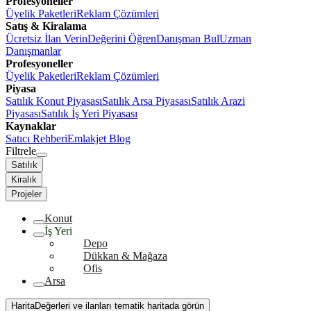
Profesyoneller
Üyelik Paketleri
Reklam Çözümleri
Satış & Kiralama
Ücretsiz İlan Verin
Değerini Öğren
Danışman Bul
Uzman
Danışmanlar
Profesyoneller
Üyelik Paketleri
Reklam Çözümleri
Piyasa
Satılık Konut Piyasası
Satılık Arsa Piyasası
Satılık Arazi
Piyasası
Satılık İş Yeri Piyasası
Kaynaklar
Satıcı Rehberi
Emlakjet Blog
Filtrele
Satılık
Kiralık
Projeler
Konut
İş Yeri
Depo
Dükkan & Mağaza
Ofis
Arsa
Harita
Değerleri ve ilanları tematik haritada görün