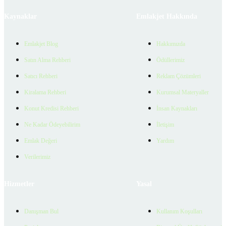
Kaynaklar
Emlakjet Hakkında
Emlakjet Blog
Hakkımızda
Satın Alma Rehberi
Ödüllerimiz
Satıcı Rehberi
Reklam Çözümleri
Kiralama Rehberi
Kurumsal Materyaller
Konut Kredisi Rehberi
İnsan Kaynakları
Ne Kadar Ödeyebilirim
İletişim
Emlak Değeri
Yardım
Verilerimiz
Hizmetler
Yasal
Danışman Bul
Kullanım Koşulları