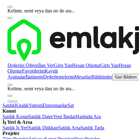
Kelime, semt veya ilan no ile ara...
Değerini Öğren
İlan Ver
Giriş Yap
Hesap Oluştur
Giriş Yap
Hesap
Oluştur
Favorilerim
Kayıtlı
Aramalar
İlanlarım
Değerlemelerim
Mesajlar
Bildirimler
Geri Bildirim
Kelime, semt veya ilan no ile ara...
Satılık
Kiralık
Yatırım
Danışmanlar
Sat
Konut
Satılık Konut
Satılık Daire
Yeni İlanlar
Haritada Ara
İş Yeri & Arsa
Satılık İş Yeri
Satılık Dükkan
Satılık Arsa
Satılık Tarla
Projeler
Tüm Projeler
Ankara Konut Projeleri
Yeni Projeler