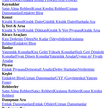
Kaynaklar
Satın Alma Rehberi
Konut Kredisi Rehberi
Uzman
Danışmanlar
Emlakjet Blog
Konut
Kiralık Konut
Kiralık Daire
Günlük Kiralık Daire
Haritada Ara
İş Yeri & Arsa
Kiralık İş Yeri
Kiralık Dükkan
Kiralık İş Yeri Piyasası
Kiralık Arsa
Kiracı Araçları
Kira Değerini Öğren
Ne Kadar Ödeyebilirim
Kiralama
Rehberi
Emlakjet Blog
İlanlar
Yatırımlık Konutlar
Kira Geliri Yüksek Konutlar
Hızlı Geri Dönüşlü
Konutlar
Fiyatı Düşen Konutlar
Yatırımlık Arsalar
Uygun m² Fiyatlı
Arsalar
Piyasa
Emlak Piyasası
Demografi Analizi
Değer Haritaları
Verilerimiz
Keşfet
Emlakjet Blog
Uzman Danışmanlar
GYF (Gayrimenkul Yatırım
Fonu)
Rehberler
Satın Alma Rehberi
Satıcı Rehberi
Kiralama Rehberi
Konut Kredisi
Rehberi
Danışman Ara
Emlak Danışmanları
Emlak Ofisleri
Uzman Danışmanlar