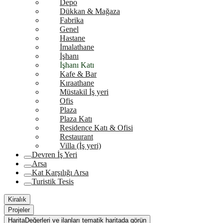
Depo
Dükkan & Mağaza
Fabrika
Genel
Hastane
İmalathane
İşhanı
İşhanı Katı
Kafe & Bar
Kıraathane
Müstakil İş yeri
Ofis
Plaza
Plaza Katı
Residence Katı & Ofisi
Restaurant
Villa (İş yeri)
Devren İş Yeri
Arsa
Kat Karşılığı Arsa
Turistik Tesis
Kiralık
Projeler
Harita
Değerleri ve ilanları tematik haritada görün