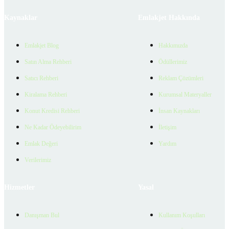
Kaynaklar
Emlakjet Hakkında
Emlakjet Blog
Hakkımızda
Satın Alma Rehberi
Ödüllerimiz
Satıcı Rehberi
Reklam Çözümleri
Kiralama Rehberi
Kurumsal Materyaller
Konut Kredisi Rehberi
İnsan Kaynakları
Ne Kadar Ödeyebilirim
İletişim
Emlak Değeri
Yardım
Verilerimiz
Hizmetler
Yasal
Danışman Bul
Kullanım Koşulları