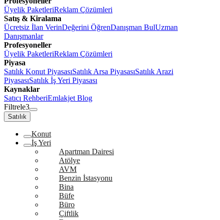
Profesyoneller
Üyelik Paketleri
Reklam Çözümleri
Satış & Kiralama
Ücretsiz İlan Verin
Değerini Öğren
Danışman Bul
Uzman
Danışmanlar
Profesyoneller
Üyelik Paketleri
Reklam Çözümleri
Piyasa
Satılık Konut Piyasası
Satılık Arsa Piyasası
Satılık Arazi
Piyasası
Satılık İş Yeri Piyasası
Kaynaklar
Satıcı Rehberi
Emlakjet Blog
Filtrele
3
Satılık
Konut
İş Yeri
Apartman Dairesi
Atölye
AVM
Benzin İstasyonu
Bina
Büfe
Büro
Çiftlik