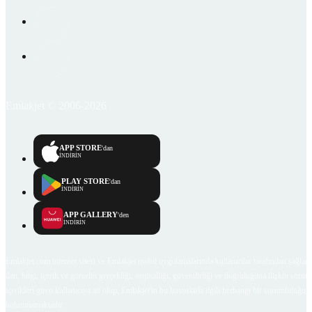
Emlakjet © 2006-2026
APP STORE
'dan
İNDİRİN
PLAY STORE
'dan
İNDİRİN
APP GALLERY
'den
İNDİRİN
Emlakjet.com internet sitesi ve Emlakjet mobil uygulamalarında kullanıcılar tarafından sağlana
ilan, bilgi, içerik ve görselin gerçekliği, orijinalliği, güvenilirliği ve doğruluğuna ilişkin soru
içerikleri giren kullanıcıya ait olup, Emlakjet'in bu hususlarla ilgili herhangi bir sorumluluğu
bulunmamaktadır.