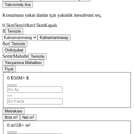
Yakınımda Ara
Konumuna yakın ilanlar için yakınlık mesafesini seç.
0.5km
5km
10km
15km
Kapalı
İl
Temizle
Kahramanmaraş
İlçe
Temizle
Onikişubat
Semt/Mahalle
Temizle
Yavşanova Mahallesi
Fiyat
0 ₺
50M+ ₺
—
Metrekare
Brüt m²
Net m²
0 m²
1B+ m²