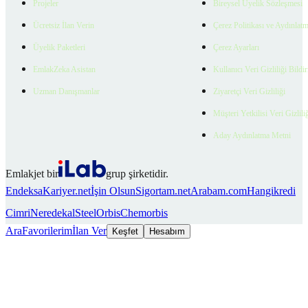
Projeler
Bireysel Üyelik Sözleşmesi
Ücretsiz İlan Verin
Çerez Politikası ve Aydınlat
Üyelik Paketleri
Çerez Ayarları
EmlakZeka Asistan
Kullanıcı Veri Gizliliği Bildi
Uzman Danışmanlar
Ziyaretçi Veri Gizliliği
Müşteri Yetkilisi Veri Gizlili
Aday Aydınlatma Metni
Emlakjet bir
grup şirketidir.
Endeksa
Kariyer.net
İşin Olsun
Sigortam.net
Arabam.com
Hangikredi
Cimri
Neredekal
SteelOrbis
Chemorbis
Ara
Favorilerim
İlan Ver
Keşfet
Hesabım