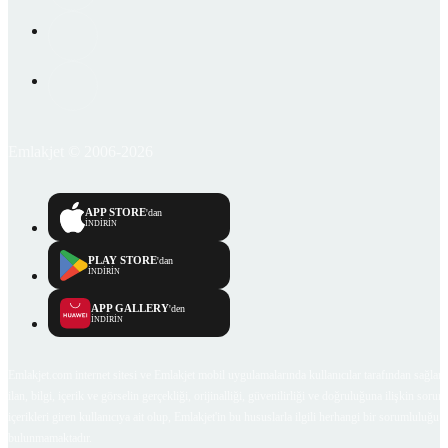
Emlakjet © 2006-2026
APP STORE
'dan
İNDİRİN
PLAY STORE
'dan
İNDİRİN
APP GALLERY
'den
İNDİRİN
Emlakjet.com internet sitesi ve Emlakjet mobil uygulamalarında kullanıcılar tarafından sağlana
ilan, bilgi, içerik ve görselin gerçekliği, orijinalliği, güvenilirliği ve doğruluğuna ilişkin soru
içerikleri giren kullanıcıya ait olup, Emlakjet'in bu hususlarla ilgili herhangi bir sorumluluğu
bulunmamaktadır.