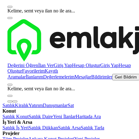
Kelime, semt veya ilan no ile ara...
Değerini Öğren
İlan Ver
Giriş Yap
Hesap Oluştur
Giriş Yap
Hesap
Oluştur
Favorilerim
Kayıtlı
Aramalar
İlanlarım
Değerlemelerim
Mesajlar
Bildirimler
Geri Bildirim
Kelime, semt veya ilan no ile ara...
Satılık
Kiralık
Yatırım
Danışmanlar
Sat
Konut
Satılık Konut
Satılık Daire
Yeni İlanlar
Haritada Ara
İş Yeri & Arsa
Satılık İş Yeri
Satılık Dükkan
Satılık Arsa
Satılık Tarla
Projeler
Tüm Projeler
Ankara Konut Projeleri
Yeni Projeler