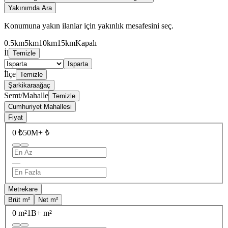
Yakınımda Ara
Konumuna yakın ilanlar için yakınlık mesafesini seç.
0.5km
5km
10km
15km
Kapalı
İl
Temizle
Isparta
İlçe
Temizle
Şarkikaraağaç
Semt/Mahalle
Temizle
Cumhuriyet Mahallesi
Fiyat
0 ₺
50M+ ₺
—
Metrekare
Brüt m²
Net m²
0 m²
1B+ m²