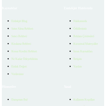
Kaynaklar
Emlakjet Hakkında
Emlakjet Blog
Hakkımızda
Satın Alma Rehberi
Ödüllerimiz
Satıcı Rehberi
Reklam Çözümleri
Kiralama Rehberi
Kurumsal Materyaller
Konut Kredisi Rehberi
İnsan Kaynakları
Ne Kadar Ödeyebilirim
İletişim
Emlak Değeri
Yardım
Verilerimiz
Hizmetler
Yasal
Danışman Bul
Kullanım Koşulları