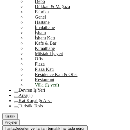
Depo
Dükkan & Mağaza
Fabrika
Genel
Hastane
İmalathane
İşhanı
İşhanı Katı
Kafe & Bar
Kıraathane
Müstakil İş yeri
Ofis
Plaza
Plaza Katı
Residence Katı & Ofisi
Restaurant
Villa (İş yeri)
Devren İş Yeri
Arsa
(1)
Kat Karşılığı Arsa
Turistik Tesis
Kiralık
Projeler
Harita
Değerleri ve ilanları tematik haritada görün