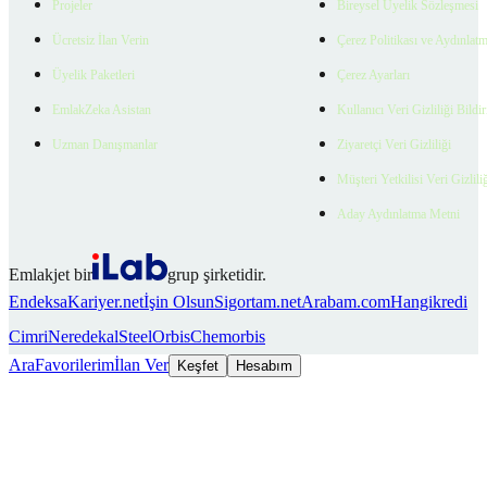
Projeler
Bireysel Üyelik Sözleşmesi
Ücretsiz İlan Verin
Çerez Politikası ve Aydınlat
Üyelik Paketleri
Çerez Ayarları
EmlakZeka Asistan
Kullanıcı Veri Gizliliği Bildi
Uzman Danışmanlar
Ziyaretçi Veri Gizliliği
Müşteri Yetkilisi Veri Gizlili
Aday Aydınlatma Metni
Emlakjet bir
grup şirketidir.
Endeksa
Kariyer.net
İşin Olsun
Sigortam.net
Arabam.com
Hangikredi
Cimri
Neredekal
SteelOrbis
Chemorbis
Ara
Favorilerim
İlan Ver
Keşfet
Hesabım