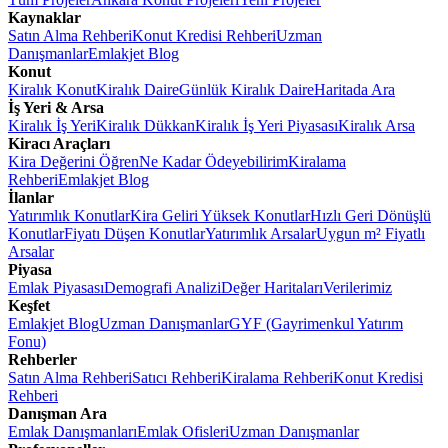
Kaynaklar
Satın Alma Rehberi
Konut Kredisi Rehberi
Uzman
Danışmanlar
Emlakjet Blog
Konut
Kiralık Konut
Kiralık Daire
Günlük Kiralık Daire
Haritada Ara
İş Yeri & Arsa
Kiralık İş Yeri
Kiralık Dükkan
Kiralık İş Yeri Piyasası
Kiralık Arsa
Kiracı Araçları
Kira Değerini Öğren
Ne Kadar Ödeyebilirim
Kiralama
Rehberi
Emlakjet Blog
İlanlar
Yatırımlık Konutlar
Kira Geliri Yüksek Konutlar
Hızlı Geri Dönüşlü
Konutlar
Fiyatı Düşen Konutlar
Yatırımlık Arsalar
Uygun m² Fiyatlı
Arsalar
Piyasa
Emlak Piyasası
Demografi Analizi
Değer Haritaları
Verilerimiz
Keşfet
Emlakjet Blog
Uzman Danışmanlar
GYF (Gayrimenkul Yatırım
Fonu)
Rehberler
Satın Alma Rehberi
Satıcı Rehberi
Kiralama Rehberi
Konut Kredisi
Rehberi
Danışman Ara
Emlak Danışmanları
Emlak Ofisleri
Uzman Danışmanlar