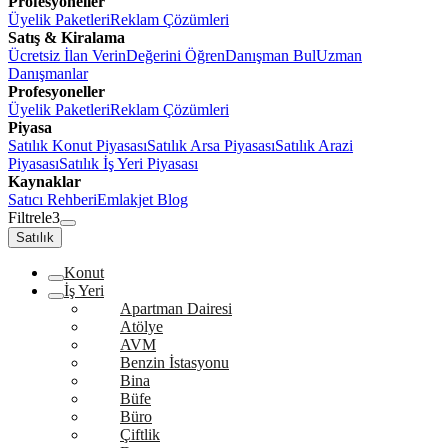
Profesyoneller
Üyelik Paketleri
Reklam Çözümleri
Satış & Kiralama
Ücretsiz İlan Verin
Değerini Öğren
Danışman Bul
Uzman
Danışmanlar
Profesyoneller
Üyelik Paketleri
Reklam Çözümleri
Piyasa
Satılık Konut Piyasası
Satılık Arsa Piyasası
Satılık Arazi
Piyasası
Satılık İş Yeri Piyasası
Kaynaklar
Satıcı Rehberi
Emlakjet Blog
Filtrele
3
Satılık
Konut
İş Yeri
Apartman Dairesi
Atölye
AVM
Benzin İstasyonu
Bina
Büfe
Büro
Çiftlik