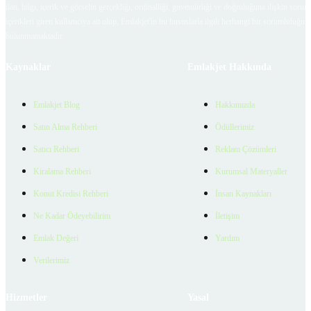
ilan, bilgi, içerik ve görselin gerçekliği, orijinalliği, güvenilirliği ve doğruluğuna ilişkin soru
içerikleri giren kullanıcıya ait olup, Emlakjet'in bu hususlarla ilgili herhangi bir sorumluluğu
bulunmamaktadır.
Kaynaklar
Emlakjet Hakkında
Emlakjet Blog
Hakkımızda
Satın Alma Rehberi
Ödüllerimiz
Satıcı Rehberi
Reklam Çözümleri
Kiralama Rehberi
Kurumsal Materyaller
Konut Kredisi Rehberi
İnsan Kaynakları
Ne Kadar Ödeyebilirim
İletişim
Emlak Değeri
Yardım
Verilerimiz
Hizmetler
Yasal