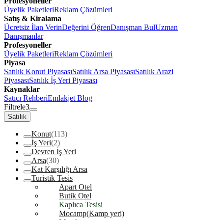
Profesyoneller
Üyelik Paketleri
Reklam Çözümleri
Satış & Kiralama
Ücretsiz İlan Verin
Değerini Öğren
Danışman Bul
Uzman
Danışmanlar
Profesyoneller
Üyelik Paketleri
Reklam Çözümleri
Piyasa
Satılık Konut Piyasası
Satılık Arsa Piyasası
Satılık Arazi
Piyasası
Satılık İş Yeri Piyasası
Kaynaklar
Satıcı Rehberi
Emlakjet Blog
Filtrele
3
Satılık
Konut
(113)
İş Yeri
(2)
Devren İş Yeri
Arsa
(30)
Kat Karşılığı Arsa
Turistik Tesis
Apart Otel
Butik Otel
Kaplıca Tesisi
Mocamp(Kamp yeri)