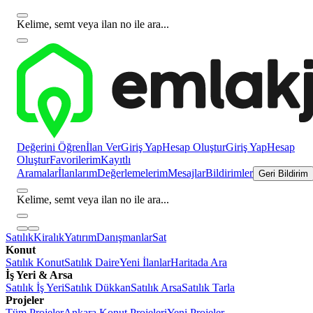
Kelime, semt veya ilan no ile ara...
Değerini Öğren
İlan Ver
Giriş Yap
Hesap Oluştur
Giriş Yap
Hesap
Oluştur
Favorilerim
Kayıtlı
Aramalar
İlanlarım
Değerlemelerim
Mesajlar
Bildirimler
Geri Bildirim
Kelime, semt veya ilan no ile ara...
Satılık
Kiralık
Yatırım
Danışmanlar
Sat
Konut
Satılık Konut
Satılık Daire
Yeni İlanlar
Haritada Ara
İş Yeri & Arsa
Satılık İş Yeri
Satılık Dükkan
Satılık Arsa
Satılık Tarla
Projeler
Tüm Projeler
Ankara Konut Projeleri
Yeni Projeler