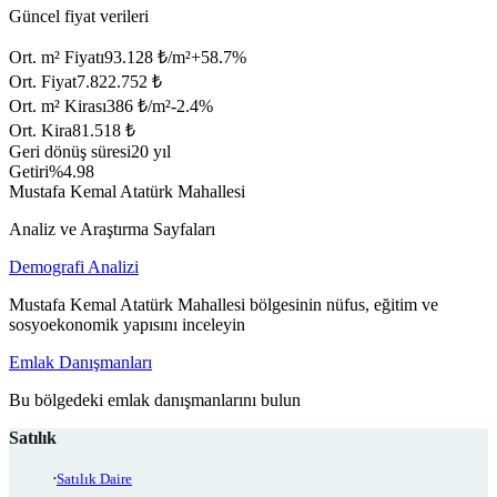
Güncel fiyat verileri
Ort. m² Fiyatı
93.128 ₺/m²
+
58.7
%
Ort. Fiyat
7.822.752 ₺
Ort. m² Kirası
386 ₺/m²
-2.4
%
Ort. Kira
81.518 ₺
Geri dönüş süresi
20 yıl
Getiri
%4.98
Mustafa Kemal Atatürk Mahallesi
Analiz ve Araştırma Sayfaları
Demografi Analizi
Mustafa Kemal Atatürk Mahallesi bölgesinin nüfus, eğitim ve
sosyoekonomik yapısını inceleyin
Emlak Danışmanları
Bu bölgedeki emlak danışmanlarını bulun
Satılık
Satılık Daire