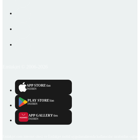
Emlakjet © 2006-2026
APP STORE
'dan
İNDİRİN
PLAY STORE
'dan
İNDİRİN
APP GALLERY
'den
İNDİRİN
Emlakjet.com internet sitesi ve Emlakjet mobil uygulamalarında kullanıcılar tarafından sağlana