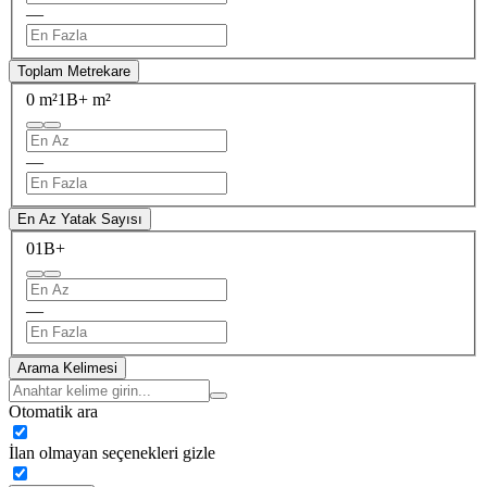
—
Toplam Metrekare
0 m²
1B+ m²
—
En Az Yatak Sayısı
0
1B+
—
Arama Kelimesi
Otomatik ara
İlan olmayan seçenekleri gizle