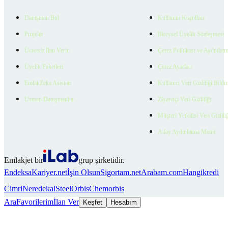
Danışman Bul
Kullanım Koşulları
Projeler
Bireysel Üyelik Sözleşmesi
Ücretsiz İlan Verin
Çerez Politikası ve Aydınlat
Üyelik Paketleri
Çerez Ayarları
EmlakZeka Asistan
Kullanıcı Veri Gizliliği Bildi
Uzman Danışmanlar
Ziyaretçi Veri Gizliliği
Müşteri Yetkilisi Veri Gizlili
Aday Aydınlatma Metni
Emlakjet bir
grup şirketidir.
Endeksa
Kariyer.net
İşin Olsun
Sigortam.net
Arabam.com
Hangikredi
Cimri
Neredekal
SteelOrbis
Chemorbis
Ara
Favorilerim
İlan Ver
Keşfet
Hesabım