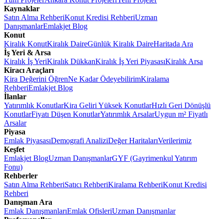
Kaynaklar
Satın Alma Rehberi
Konut Kredisi Rehberi
Uzman
Danışmanlar
Emlakjet Blog
Konut
Kiralık Konut
Kiralık Daire
Günlük Kiralık Daire
Haritada Ara
İş Yeri & Arsa
Kiralık İş Yeri
Kiralık Dükkan
Kiralık İş Yeri Piyasası
Kiralık Arsa
Kiracı Araçları
Kira Değerini Öğren
Ne Kadar Ödeyebilirim
Kiralama
Rehberi
Emlakjet Blog
İlanlar
Yatırımlık Konutlar
Kira Geliri Yüksek Konutlar
Hızlı Geri Dönüşlü
Konutlar
Fiyatı Düşen Konutlar
Yatırımlık Arsalar
Uygun m² Fiyatlı
Arsalar
Piyasa
Emlak Piyasası
Demografi Analizi
Değer Haritaları
Verilerimiz
Keşfet
Emlakjet Blog
Uzman Danışmanlar
GYF (Gayrimenkul Yatırım
Fonu)
Rehberler
Satın Alma Rehberi
Satıcı Rehberi
Kiralama Rehberi
Konut Kredisi
Rehberi
Danışman Ara
Emlak Danışmanları
Emlak Ofisleri
Uzman Danışmanlar