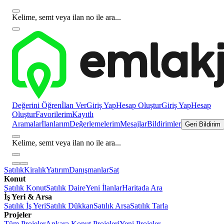
Kelime, semt veya ilan no ile ara...
Değerini Öğren
İlan Ver
Giriş Yap
Hesap Oluştur
Giriş Yap
Hesap
Oluştur
Favorilerim
Kayıtlı
Aramalar
İlanlarım
Değerlemelerim
Mesajlar
Bildirimler
Geri Bildirim
Kelime, semt veya ilan no ile ara...
Satılık
Kiralık
Yatırım
Danışmanlar
Sat
Konut
Satılık Konut
Satılık Daire
Yeni İlanlar
Haritada Ara
İş Yeri & Arsa
Satılık İş Yeri
Satılık Dükkan
Satılık Arsa
Satılık Tarla
Projeler
Tüm Projeler
Ankara Konut Projeleri
Yeni Projeler