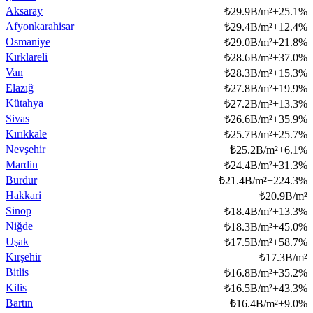
Aksaray
₺
29.9B/m²
+
25.1
%
Afyonkarahisar
₺
29.4B/m²
+
12.4
%
Osmaniye
₺
29.0B/m²
+
21.8
%
Kırklareli
₺
28.6B/m²
+
37.0
%
Van
₺
28.3B/m²
+
15.3
%
Elazığ
₺
27.8B/m²
+
19.9
%
Kütahya
₺
27.2B/m²
+
13.3
%
Sivas
₺
26.6B/m²
+
35.9
%
Kırıkkale
₺
25.7B/m²
+
25.7
%
Nevşehir
₺
25.2B/m²
+
6.1
%
Mardin
₺
24.4B/m²
+
31.3
%
Burdur
₺
21.4B/m²
+
224.3
%
Hakkari
₺
20.9B/m²
Sinop
₺
18.4B/m²
+
13.3
%
Niğde
₺
18.3B/m²
+
45.0
%
Uşak
₺
17.5B/m²
+
58.7
%
Kırşehir
₺
17.3B/m²
Bitlis
₺
16.8B/m²
+
35.2
%
Kilis
₺
16.5B/m²
+
43.3
%
Bartın
₺
16.4B/m²
+
9.0
%