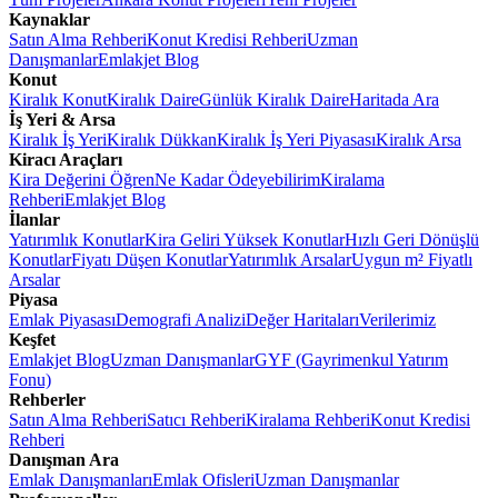
Kaynaklar
Satın Alma Rehberi
Konut Kredisi Rehberi
Uzman
Danışmanlar
Emlakjet Blog
Konut
Kiralık Konut
Kiralık Daire
Günlük Kiralık Daire
Haritada Ara
İş Yeri & Arsa
Kiralık İş Yeri
Kiralık Dükkan
Kiralık İş Yeri Piyasası
Kiralık Arsa
Kiracı Araçları
Kira Değerini Öğren
Ne Kadar Ödeyebilirim
Kiralama
Rehberi
Emlakjet Blog
İlanlar
Yatırımlık Konutlar
Kira Geliri Yüksek Konutlar
Hızlı Geri Dönüşlü
Konutlar
Fiyatı Düşen Konutlar
Yatırımlık Arsalar
Uygun m² Fiyatlı
Arsalar
Piyasa
Emlak Piyasası
Demografi Analizi
Değer Haritaları
Verilerimiz
Keşfet
Emlakjet Blog
Uzman Danışmanlar
GYF (Gayrimenkul Yatırım
Fonu)
Rehberler
Satın Alma Rehberi
Satıcı Rehberi
Kiralama Rehberi
Konut Kredisi
Rehberi
Danışman Ara
Emlak Danışmanları
Emlak Ofisleri
Uzman Danışmanlar