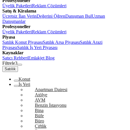
Profesyoneller
Üyelik Paketleri
Reklam Çözümleri
Satış & Kiralama
Ücretsiz İlan Verin
Değerini Öğren
Danışman Bul
Uzman
Danışmanlar
Profesyoneller
Üyelik Paketleri
Reklam Çözümleri
Piyasa
Satılık Konut Piyasası
Satılık Arsa Piyasası
Satılık Arazi
Piyasası
Satılık İş Yeri Piyasası
Kaynaklar
Satıcı Rehberi
Emlakjet Blog
Filtrele
3
Satılık
Konut
İş Yeri
Apartman Dairesi
Atölye
AVM
Benzin İstasyonu
Bina
Büfe
Büro
Çiftlik