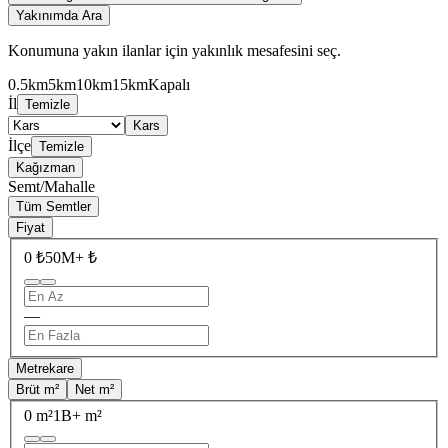
Yakınımda Ara
Konumuna yakın ilanlar için yakınlık mesafesini seç.
0.5km
5km
10km
15km
Kapalı
İl
Temizle
Kars
İlçe
Temizle
Kağızman
Semt/Mahalle
Tüm Semtler
Fiyat
0 ₺
50M+ ₺
—
Metrekare
Brüt m²
Net m²
0 m²
1B+ m²