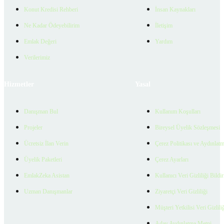
Konut Kredisi Rehberi
İnsan Kaynakları
Ne Kadar Ödeyebilirim
İletişim
Emlak Değeri
Yardım
Verilerimiz
Hizmetler
Yasal
Danışman Bul
Kullanım Koşulları
Projeler
Bireysel Üyelik Sözleşmesi
Ücretsiz İlan Verin
Çerez Politikası ve Aydınlat
Üyelik Paketleri
Çerez Ayarları
EmlakZeka Asistan
Kullanıcı Veri Gizliliği Bildi
Uzman Danışmanlar
Ziyaretçi Veri Gizliliği
Müşteri Yetkilisi Veri Gizlili
Aday Aydınlatma Metni