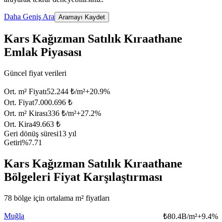
Daha Geniş Ara
Aramayı Kaydet
Kars Kağızman Satılık Kıraathane
Emlak Piyasası
Güncel fiyat verileri
Ort. m² Fiyatı
52.244 ₺/m²
+
20.9
%
Ort. Fiyat
7.000.696 ₺
Ort. m² Kirası
336 ₺/m²
+
27.2
%
Ort. Kira
49.663 ₺
Geri dönüş süresi
13 yıl
Getiri
%7.71
Kars Kağızman Satılık Kıraathane
Bölgeleri Fiyat Karşılaştırması
78 bölge için ortalama m² fiyatları
Muğla
₺
80.4B/m²
+
9.4
%