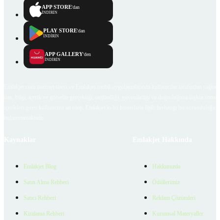
APP STORE
'dan
İNDİRİN
PLAY STORE
'dan
İNDİRİN
APP GALLERY
'den
İNDİRİN
Emlakjet.com internet sitesi ve Emlakjet mobil uygulamalarında kullanıcılar tarafından sağlana
ilan, bilgi, içerik ve görselin gerçekliği, orijinalliği, güvenilirliği ve doğruluğuna ilişkin soru
içerikleri giren kullanıcıya ait olup, Emlakjet'in bu hususlarla ilgili herhangi bir sorumluluğu
bulunmamaktadır.
Kaynaklar
Emlakjet Hakkında
Emlakjet Blog
Hakkımızda
Satın Alma Rehberi
Ödüllerimiz
Satıcı Rehberi
Reklam Çözümleri
Kiralama Rehberi
Kurumsal Materyaller