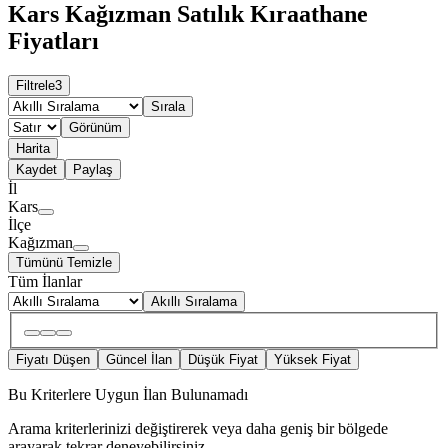
Kars Kağızman Satılık Kıraathane
Fiyatları
Filtrele
3
Sırala
Görünüm
Harita
Kaydet
Paylaş
İl
Kars
İlçe
Kağızman
Tümünü Temizle
Tüm İlanlar
Akıllı Sıralama
Fiyatı Düşen
Güncel İlan
Düşük Fiyat
Yüksek Fiyat
Bu Kriterlere Uygun İlan Bulunamadı
Arama kriterlerinizi değiştirerek veya daha geniş bir bölgede
arayarak tekrar deneyebilirsiniz.