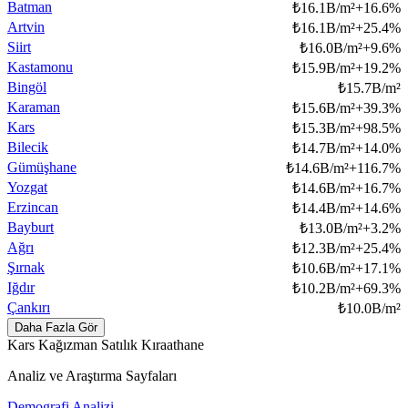
Batman
₺
16.1B/m²
+
16.6
%
Artvin
₺
16.1B/m²
+
25.4
%
Siirt
₺
16.0B/m²
+
9.6
%
Kastamonu
₺
15.9B/m²
+
19.2
%
Bingöl
₺
15.7B/m²
Karaman
₺
15.6B/m²
+
39.3
%
Kars
₺
15.3B/m²
+
98.5
%
Bilecik
₺
14.7B/m²
+
14.0
%
Gümüşhane
₺
14.6B/m²
+
116.7
%
Yozgat
₺
14.6B/m²
+
16.7
%
Erzincan
₺
14.4B/m²
+
14.6
%
Bayburt
₺
13.0B/m²
+
3.2
%
Ağrı
₺
12.3B/m²
+
25.4
%
Şırnak
₺
10.6B/m²
+
17.1
%
Iğdır
₺
10.2B/m²
+
69.3
%
Çankırı
₺
10.0B/m²
Daha Fazla Gör
Kars Kağızman Satılık Kıraathane
Analiz ve Araştırma Sayfaları
Demografi Analizi