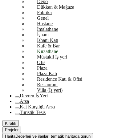
Depo
Dükkan & Mağaza
Fabrika
Genel
Hastane
İmalathane
İşhanı
İşhanı Katı
Kafe & Bar
Kıraathane
Müstakil İş yeri
Ofis
Plaza
Plaza Katı
Residence Katı & Ofisi
Restaurant
Villa (İş yeri)
Devren İş Yeri
Arsa
Kat Karşılığı Arsa
Turistik Tesis
Kiralık
Projeler
Harita
Değerleri ve ilanları tematik haritada görün