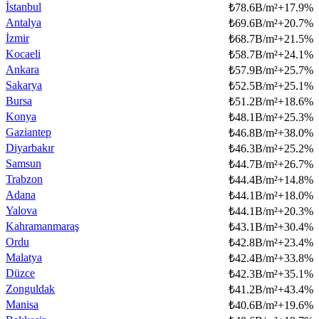
İstanbul
₺
78.6B/m²
+
17.9
%
Antalya
₺
69.6B/m²
+
20.7
%
İzmir
₺
68.7B/m²
+
21.5
%
Kocaeli
₺
58.7B/m²
+
24.1
%
Ankara
₺
57.9B/m²
+
25.7
%
Sakarya
₺
52.5B/m²
+
25.1
%
Bursa
₺
51.2B/m²
+
18.6
%
Konya
₺
48.1B/m²
+
25.3
%
Gaziantep
₺
46.8B/m²
+
38.0
%
Diyarbakır
₺
46.3B/m²
+
25.2
%
Samsun
₺
44.7B/m²
+
26.7
%
Trabzon
₺
44.4B/m²
+
14.8
%
Adana
₺
44.1B/m²
+
18.0
%
Yalova
₺
44.1B/m²
+
20.3
%
Kahramanmaraş
₺
43.1B/m²
+
30.4
%
Ordu
₺
42.8B/m²
+
23.4
%
Malatya
₺
42.4B/m²
+
33.8
%
Düzce
₺
42.3B/m²
+
35.1
%
Zonguldak
₺
41.2B/m²
+
43.4
%
Manisa
₺
40.6B/m²
+
19.6
%