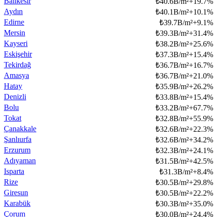
Balıkesir
₺
40.6B/m²
+
19.7
%
Aydın
₺
40.1B/m²
+
10.1
%
Edirne
₺
39.7B/m²
+
9.1
%
Mersin
₺
39.3B/m²
+
31.4
%
Kayseri
₺
38.2B/m²
+
25.6
%
Eskişehir
₺
37.3B/m²
+
15.4
%
Tekirdağ
₺
36.7B/m²
+
16.7
%
Amasya
₺
36.7B/m²
+
21.0
%
Hatay
₺
35.9B/m²
+
26.2
%
Denizli
₺
33.8B/m²
+
15.4
%
Bolu
₺
33.2B/m²
+
67.7
%
Tokat
₺
32.8B/m²
+
55.9
%
Çanakkale
₺
32.6B/m²
+
22.3
%
Şanlıurfa
₺
32.6B/m²
+
34.2
%
Erzurum
₺
32.3B/m²
+
24.1
%
Adıyaman
₺
31.5B/m²
+
42.5
%
Isparta
₺
31.3B/m²
+
8.4
%
Rize
₺
30.5B/m²
+
29.8
%
Giresun
₺
30.5B/m²
+
22.2
%
Karabük
₺
30.3B/m²
+
35.0
%
Çorum
₺
30.0B/m²
+
24.4
%