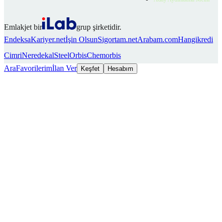
Emlakjet bir
grup şirketidir.
Endeksa
Kariyer.net
İşin Olsun
Sigortam.net
Arabam.com
Hangikredi
Cimri
Neredekal
SteelOrbis
Chemorbis
Ara
Favorilerim
İlan Ver
Keşfet
Hesabım