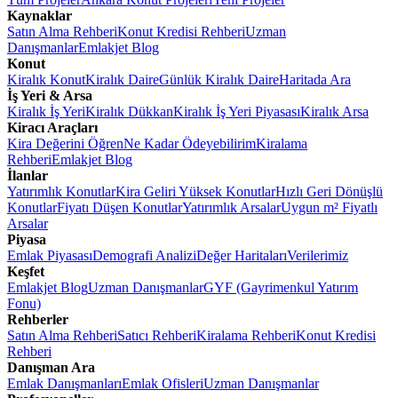
Kaynaklar
Satın Alma Rehberi
Konut Kredisi Rehberi
Uzman
Danışmanlar
Emlakjet Blog
Konut
Kiralık Konut
Kiralık Daire
Günlük Kiralık Daire
Haritada Ara
İş Yeri & Arsa
Kiralık İş Yeri
Kiralık Dükkan
Kiralık İş Yeri Piyasası
Kiralık Arsa
Kiracı Araçları
Kira Değerini Öğren
Ne Kadar Ödeyebilirim
Kiralama
Rehberi
Emlakjet Blog
İlanlar
Yatırımlık Konutlar
Kira Geliri Yüksek Konutlar
Hızlı Geri Dönüşlü
Konutlar
Fiyatı Düşen Konutlar
Yatırımlık Arsalar
Uygun m² Fiyatlı
Arsalar
Piyasa
Emlak Piyasası
Demografi Analizi
Değer Haritaları
Verilerimiz
Keşfet
Emlakjet Blog
Uzman Danışmanlar
GYF (Gayrimenkul Yatırım
Fonu)
Rehberler
Satın Alma Rehberi
Satıcı Rehberi
Kiralama Rehberi
Konut Kredisi
Rehberi
Danışman Ara
Emlak Danışmanları
Emlak Ofisleri
Uzman Danışmanlar