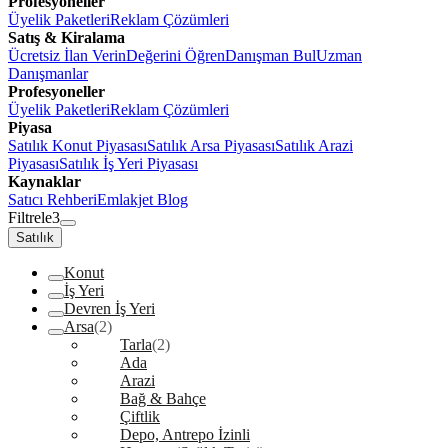
Profesyoneller
Üyelik Paketleri
Reklam Çözümleri
Satış & Kiralama
Ücretsiz İlan Verin
Değerini Öğren
Danışman Bul
Uzman
Danışmanlar
Profesyoneller
Üyelik Paketleri
Reklam Çözümleri
Piyasa
Satılık Konut Piyasası
Satılık Arsa Piyasası
Satılık Arazi
Piyasası
Satılık İş Yeri Piyasası
Kaynaklar
Satıcı Rehberi
Emlakjet Blog
Filtrele
3
Satılık
Konut
İş Yeri
Devren İş Yeri
Arsa
(2)
Tarla
(2)
Ada
Arazi
Bağ & Bahçe
Çiftlik
Depo, Antrepo İzinli