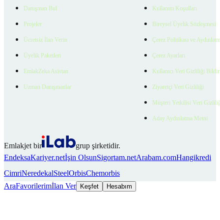
Danışman Bul
Kullanım Koşulları
Projeler
Bireysel Üyelik Sözleşmesi
Ücretsiz İlan Verin
Çerez Politikası ve Aydınlat
Üyelik Paketleri
Çerez Ayarları
EmlakZeka Asistan
Kullanıcı Veri Gizliliği Bildi
Uzman Danışmanlar
Ziyaretçi Veri Gizliliği
Müşteri Yetkilisi Veri Gizlili
Aday Aydınlatma Metni
Emlakjet bir
grup şirketidir.
Endeksa
Kariyer.net
İşin Olsun
Sigortam.net
Arabam.com
Hangikredi
Cimri
Neredekal
SteelOrbis
Chemorbis
Ara
Favorilerim
İlan Ver
Keşfet
Hesabım