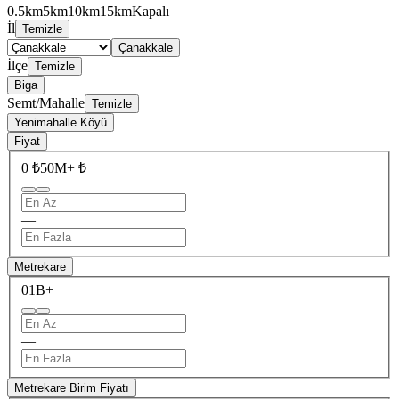
0.5km
5km
10km
15km
Kapalı
İl
Temizle
Çanakkale
İlçe
Temizle
Biga
Semt/Mahalle
Temizle
Yenimahalle Köyü
Fiyat
0 ₺
50M+ ₺
—
Metrekare
0
1B+
—
Metrekare Birim Fiyatı