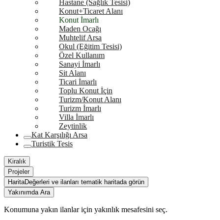
Hastane (Sağlık Tesisi)
Konut+Ticaret Alanı
Konut İmarlı
Maden Ocağı
Muhtelif Arsa
Okul (Eğitim Tesisi)
Özel Kullanım
Sanayi İmarlı
Sit Alanı
Ticari İmarlı
Toplu Konut İçin
Turizm/Konut Alanı
Turizm İmarlı
Villa İmarlı
Zeytinlik
Kat Karşılığı Arsa
Turistik Tesis
Kiralık
Projeler
Harita
Değerleri ve ilanları tematik haritada görün
Yakınımda Ara
Konumuna yakın ilanlar için yakınlık mesafesini seç.