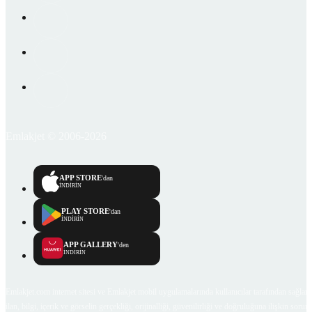
Emlakjet © 2006-2026
APP STORE
'dan
İNDİRİN
PLAY STORE
'dan
İNDİRİN
APP GALLERY
'den
İNDİRİN
Emlakjet.com internet sitesi ve Emlakjet mobil uygulamalarında kullanıcılar tarafından sağlana
ilan, bilgi, içerik ve görselin gerçekliği, orijinalliği, güvenilirliği ve doğruluğuna ilişkin soru