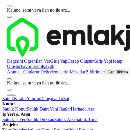
Kelime, semt veya ilan no ile ara...
Değerini Öğren
İlan Ver
Giriş Yap
Hesap Oluştur
Giriş Yap
Hesap
Oluştur
Favorilerim
Kayıtlı
Aramalar
İlanlarım
Değerlemelerim
Mesajlar
Bildirimler
Geri Bildirim
Kelime, semt veya ilan no ile ara...
Satılık
Kiralık
Yatırım
Danışmanlar
Sat
Konut
Satılık Konut
Satılık Daire
Yeni İlanlar
Haritada Ara
İş Yeri & Arsa
Satılık İş Yeri
Satılık Dükkan
Satılık Arsa
Satılık Tarla
Projeler
Tüm Projeler
Ankara Konut Projeleri
Yeni Projeler