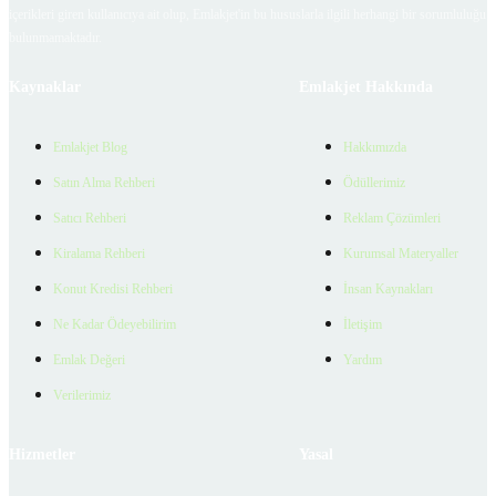
içerikleri giren kullanıcıya ait olup, Emlakjet'in bu hususlarla ilgili herhangi bir sorumluluğu
bulunmamaktadır.
Kaynaklar
Emlakjet Hakkında
Emlakjet Blog
Hakkımızda
Satın Alma Rehberi
Ödüllerimiz
Satıcı Rehberi
Reklam Çözümleri
Kiralama Rehberi
Kurumsal Materyaller
Konut Kredisi Rehberi
İnsan Kaynakları
Ne Kadar Ödeyebilirim
İletişim
Emlak Değeri
Yardım
Verilerimiz
Hizmetler
Yasal