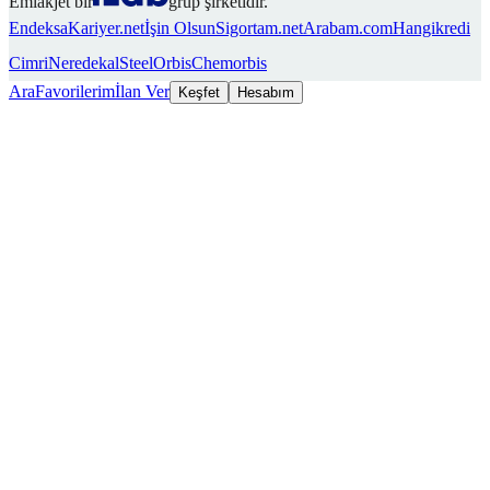
Emlakjet bir
grup şirketidir.
Endeksa
Kariyer.net
İşin Olsun
Sigortam.net
Arabam.com
Hangikredi
Cimri
Neredekal
SteelOrbis
Chemorbis
Ara
Favorilerim
İlan Ver
Keşfet
Hesabım