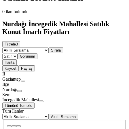
0
ilan bulundu
Nurdağı İncegedik Mahallesi Satılık
Konut İmarlı Fiyatları
Filtrele
3
Sırala
Görünüm
Harita
Kaydet
Paylaş
İl
Gaziantep
İlçe
Nurdağı
Semt
İncegedik Mahallesi
Tümünü Temizle
Tüm İlanlar
Akıllı Sıralama