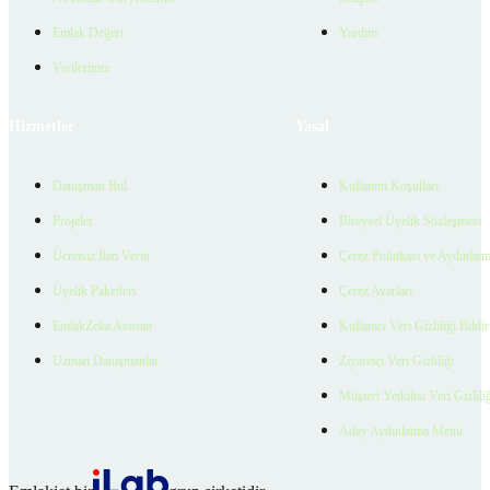
Emlak Değeri
Yardım
Verilerimiz
Hizmetler
Yasal
Danışman Bul
Kullanım Koşulları
Projeler
Bireysel Üyelik Sözleşmesi
Ücretsiz İlan Verin
Çerez Politikası ve Aydınlat
Üyelik Paketleri
Çerez Ayarları
EmlakZeka Asistan
Kullanıcı Veri Gizliliği Bildi
Uzman Danışmanlar
Ziyaretçi Veri Gizliliği
Müşteri Yetkilisi Veri Gizlili
Aday Aydınlatma Metni