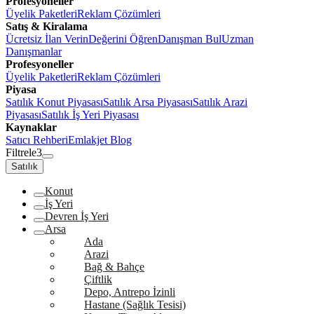
Profesyoneller
Üyelik Paketleri
Reklam Çözümleri
Satış & Kiralama
Ücretsiz İlan Verin
Değerini Öğren
Danışman Bul
Uzman
Danışmanlar
Profesyoneller
Üyelik Paketleri
Reklam Çözümleri
Piyasa
Satılık Konut Piyasası
Satılık Arsa Piyasası
Satılık Arazi
Piyasası
Satılık İş Yeri Piyasası
Kaynaklar
Satıcı Rehberi
Emlakjet Blog
Filtrele
3
Satılık
Konut
İş Yeri
Devren İş Yeri
Arsa
Ada
Arazi
Bağ & Bahçe
Çiftlik
Depo, Antrepo İzinli
Hastane (Sağlık Tesisi)