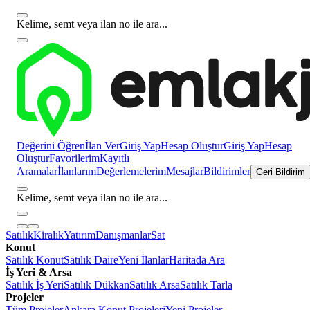
Kelime, semt veya ilan no ile ara...
Değerini Öğren
İlan Ver
Giriş Yap
Hesap Oluştur
Giriş Yap
Hesap
Oluştur
Favorilerim
Kayıtlı
Aramalar
İlanlarım
Değerlemelerim
Mesajlar
Bildirimler
Geri Bildirim
Kelime, semt veya ilan no ile ara...
Satılık
Kiralık
Yatırım
Danışmanlar
Sat
Konut
Satılık Konut
Satılık Daire
Yeni İlanlar
Haritada Ara
İş Yeri & Arsa
Satılık İş Yeri
Satılık Dükkan
Satılık Arsa
Satılık Tarla
Projeler
Tüm Projeler
Ankara Konut Projeleri
Yeni Projeler