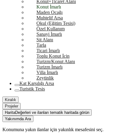
Konut+Ticaret Alanı
Konut İmarlı
Maden Ocağı
Muhtelif Arsa
Okul (Eğitim Tesisi)
Özel Kullanım
Sanayi İmarlı
Sit Alanı
Tarla
Ticari İmarlı
Toplu Konut İçin
Turizm/Konut Alanı
Turizm İmarlı
Villa İmarlı
Zeytinlik
Kat Karşılığı Arsa
Turistik Tesis
Kiralık
Projeler
Harita
Değerleri ve ilanları tematik haritada görün
Yakınımda Ara
Konumuna yakın ilanlar için yakınlık mesafesini seç.