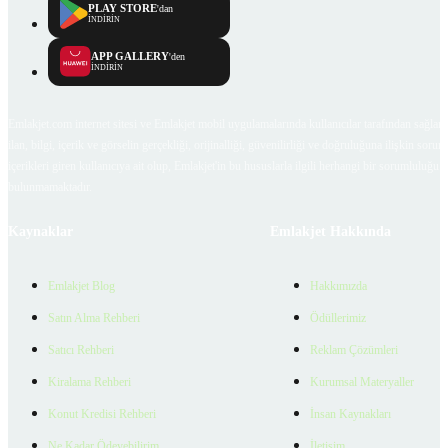
PLAY STORE
'dan
İNDİRİN
APP GALLERY
'den
İNDİRİN
Emlakjet.com internet sitesi ve Emlakjet mobil uygulamalarında kullanıcılar tarafından sağlana
ilan, bilgi, içerik ve görselin gerçekliği, orijinalliği, güvenilirliği ve doğruluğuna ilişkin soru
içerikleri giren kullanıcıya ait olup, Emlakjet'in bu hususlarla ilgili herhangi bir sorumluluğu
bulunmamaktadır.
Kaynaklar
Emlakjet Hakkında
Emlakjet Blog
Hakkımızda
Satın Alma Rehberi
Ödüllerimiz
Satıcı Rehberi
Reklam Çözümleri
Kiralama Rehberi
Kurumsal Materyaller
Konut Kredisi Rehberi
İnsan Kaynakları
Ne Kadar Ödeyebilirim
İletişim