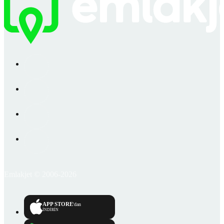
Emlakjet © 2006-2026
APP STORE
'dan
İNDİRİN