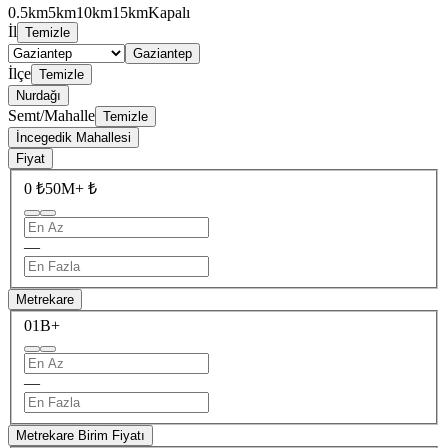
0.5km
5km
10km
15km
Kapalı
İl
Temizle
Gaziantep
İlçe
Temizle
Nurdağı
Semt/Mahalle
Temizle
İncegedik Mahallesi
Fiyat
0 ₺
50M+ ₺
—
Metrekare
0
1B+
—
Metrekare Birim Fiyatı