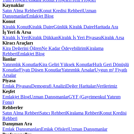
Kaynaklar
Satın Alma Rehberi
Konut Kredisi Rehberi
Uzman
Danışmanlar
Emlakjet Blog
Konut
Kiralık Konut
Kiralık Daire
Günlük Kiralık Daire
Haritada Ara
İş Yeri & Arsa
Kiralık İş Yeri
Kiralık Dükkan
Kiralık İş Yeri Piyasası
Kiralık Arsa
Kiracı Araçları
Kira Değerini Öğren
Ne Kadar Ödeyebilirim
Kiralama
Rehberi
Emlakjet Blog
İlanlar
Yatırımlık Konutlar
Kira Geliri Yüksek Konutlar
Hızlı Geri Dönüşlü
Konutlar
Fiyatı Düşen Konutlar
Yatırımlık Arsalar
Uygun m² Fiyatlı
Arsalar
Piyasa
Emlak Piyasası
Demografi Analizi
Değer Haritaları
Verilerimiz
Keşfet
Emlakjet Blog
Uzman Danışmanlar
GYF (Gayrimenkul Yatırım
Fonu)
Rehberler
Satın Alma Rehberi
Satıcı Rehberi
Kiralama Rehberi
Konut Kredisi
Rehberi
Danışman Ara
Emlak Danışmanları
Emlak Ofisleri
Uzman Danışmanlar