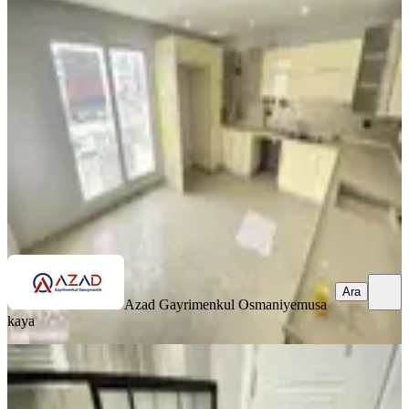
Civarı Satılık Dubleks Daire
Merkez, Esenevler Mahallesi
4+1
·
220 m²
·
4. Kat
·
29.06.2026
3.700.000 ₺
Azad Gayrimenkul Osmaniye
musa kaya
Ara
Ara
Azad Gayrimenkul Osmaniye
musa
kaya
SIFIR BİNA
Azad-vali Konağı Civarı Satılık Sıfır
3+1 Açık Mutfak Daire