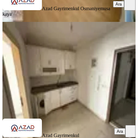
Ara
Azad Gayrimenkul Osmaniye
musa
kaya
KOMBİLİ
Azad- Cafeler Sokağı Civarı Satlık
(1+1 45 M2 ) Apart
Merkez, Fakıuşağı Mahallesi
1+1
·
45 m²
·
1. Kat
·
03.07.2026
800.000 ₺
Azad Gayrimenkul Osmaniye
Mehmet Azad Kaya
Ara
Ara
Azad Gayrimenkul