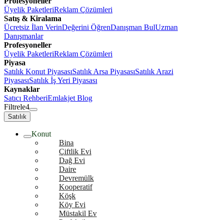
Profesyoneller
Üyelik Paketleri
Reklam Çözümleri
Satış & Kiralama
Ücretsiz İlan Verin
Değerini Öğren
Danışman Bul
Uzman
Danışmanlar
Profesyoneller
Üyelik Paketleri
Reklam Çözümleri
Piyasa
Satılık Konut Piyasası
Satılık Arsa Piyasası
Satılık Arazi
Piyasası
Satılık İş Yeri Piyasası
Kaynaklar
Satıcı Rehberi
Emlakjet Blog
Filtrele
4
Satılık
Konut
Bina
Çiftlik Evi
Dağ Evi
Daire
Devremülk
Kooperatif
Köşk
Köy Evi
Müstakil Ev