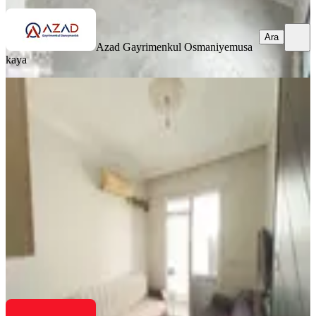
Ara
Azad Gayrimenkul Osmaniye
musa
kaya
EŞYALI
Final Emlaktan Osmaniye,fakıuşağı
Mah.de 1+1 Satılık Daire
Merkez, Fakıuşağı Mahallesi
1+1
·
50 m²
·
4. Kat
·
08.07.2026
1.100.000 ₺
FİNAL EMLAK & GAYRİMENKUL
Durmuş Yaşar
Ara