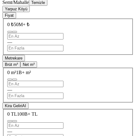
Semt/Mahalle
Temizle
Yarpuz Köyü
Fiyat
0 ₺
50M+ ₺
—
Metrekare
Brüt m²
Net m²
0 m²
1B+ m²
—
Kira Geliri
AI
0 TL
100B+ TL
—