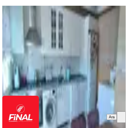
KOMBİLİ
Final Emlaktan Avm Civarı Satılık
3+1 Daire
Merkez, M.akif Ersoy Mahallesi
3+1
·
160 m²
·
8. Kat
·
02.08.2026
3.000.000 ₺
FİNAL EMLAK & GAYRİMENKUL
Durmuş Yaşar
Ara
Ara