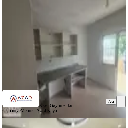
BALKONLU
Azad Doktor Ihsan Mah. Satılık
Mustakil Ev
Merkez, Dr.ihsan Göknal Mahallesi
2+1
·
125 m²
·
29.06.2026
3.250.000 ₺
Azad Gayrimenkul Osmaniye
Mehmet Azad Kaya
Ara
Ara
Azad Gayrimenkul
Osmaniye
Mehmet Azad Kaya
SİTE İÇİ
Azad-esenevler Mah. Salı Pazarı