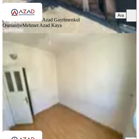
Ara
Azad Gayrimenkul
Osmaniye
Mehmet Azad Kaya
SİTE İÇİ
Azad-mimar Sinan Mah. Satılık 3+1
(150m2) Açık Mutfak Daire
Merkez, Mimar Sinan Mahallesi
3+1
·
150 m²
·
5. Kat
·
03.07.2026
3.050.000 ₺
Azad Gayrimenkul Osmaniye
musa kaya
Ara