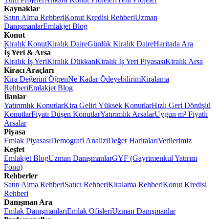
Kaynaklar
Satın Alma Rehberi
Konut Kredisi Rehberi
Uzman
Danışmanlar
Emlakjet Blog
Konut
Kiralık Konut
Kiralık Daire
Günlük Kiralık Daire
Haritada Ara
İş Yeri & Arsa
Kiralık İş Yeri
Kiralık Dükkan
Kiralık İş Yeri Piyasası
Kiralık Arsa
Kiracı Araçları
Kira Değerini Öğren
Ne Kadar Ödeyebilirim
Kiralama
Rehberi
Emlakjet Blog
İlanlar
Yatırımlık Konutlar
Kira Geliri Yüksek Konutlar
Hızlı Geri Dönüşlü
Konutlar
Fiyatı Düşen Konutlar
Yatırımlık Arsalar
Uygun m² Fiyatlı
Arsalar
Piyasa
Emlak Piyasası
Demografi Analizi
Değer Haritaları
Verilerimiz
Keşfet
Emlakjet Blog
Uzman Danışmanlar
GYF (Gayrimenkul Yatırım
Fonu)
Rehberler
Satın Alma Rehberi
Satıcı Rehberi
Kiralama Rehberi
Konut Kredisi
Rehberi
Danışman Ara
Emlak Danışmanları
Emlak Ofisleri
Uzman Danışmanlar