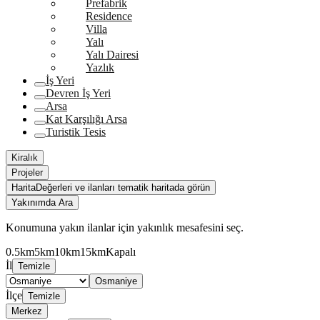
Prefabrik
Residence
Villa
Yalı
Yalı Dairesi
Yazlık
İş Yeri
Devren İş Yeri
Arsa
Kat Karşılığı Arsa
Turistik Tesis
Kiralık
Projeler
Harita
Değerleri ve ilanları tematik haritada görün
Yakınımda Ara
Konumuna yakın ilanlar için yakınlık mesafesini seç.
0.5km
5km
10km
15km
Kapalı
İl
Temizle
Osmaniye
İlçe
Temizle
Merkez