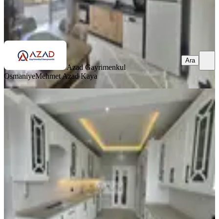
Azad Gayrimenkul Osmaniye
Mehmet Azad Kaya
Ara
Ara
Azad Gayrimenkul
Osmaniye
Mehmet Azad Kaya
BALKONLU
Azad-fakıuşağı Mah. Polis Karakolu
Civarı Satılık 4+1 Daire
Merkez, Fakıuşağı Mahallesi
4+1
·
185 m²
·
1. Kat
·
11.07.2026
5.750.000 ₺
Azad Gayrimenkul Osmaniye
Mehmet Azad Kaya