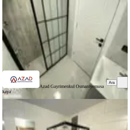
Merkez, Fakıuşağı Mahallesi
3+1
·
125 m²
·
4. Kat
·
27.06.2026
4.500.000 ₺
Azad Gayrimenkul Osmaniye
musa kaya
Ara
Ara
Azad Gayrimenkul Osmaniye
musa
kaya
SİTE İÇİ
Azad-yediocak Mah.şehitler Parkı
Civarı Satılık 3+1 Açık Mutfak
Merkez, Yedi Ocak Mahallesi