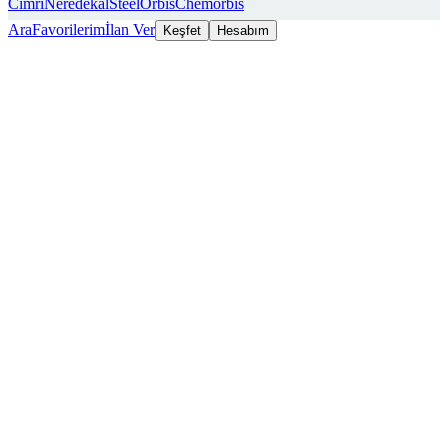
Cimri
Neredekal
SteelOrbis
Chemorbis
Ara
Favorilerim
İlan Ver
Keşfet
Hesabım