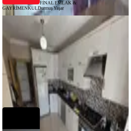
FİNAL EMLAK &
GAYRİMENKUL
Durmuş Yaşar
MANZARALI
%
47
Acilll! Sahibinden Ara Katta
Asansörlü Geniş Full Yapılı 3+1
Merkez, Yedi Ocak Mahallesi
3+1
·
135 m²
·
3. Kat
·
21.07.2026
1.450.000 ₺
2.750.000 ₺
Çakır Gayrimenkul
Hüseyin Çakır
Ara