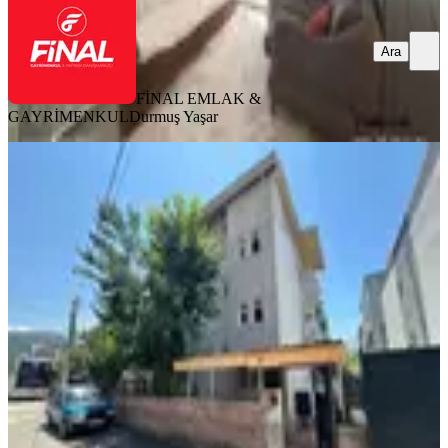
Ara
FİNAL EMLAK &
GAYRİMENKUL
Durmuş Yaşar
BALKONLU
Azad- Fatih Mahallesinde ( 368 M2 )
Arsa İçerisinde Müstakil Ev
Merkez, Fatih Mahallesi
3+1
·
150 m²
·
03.07.2026
9.000.000 ₺
Azad Gayrimenkul Osmaniye
Mehmet Azad Kaya
Ara