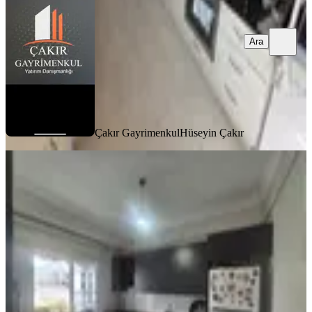
Ara
Çakır Gayrimenkul
Hüseyin Çakır
BALKONLU
Azad-ulaslı Mahallesınde Satılık
Sınırsız Kredili 3+1 Daıre
Merkez, Ulaşlı Mahallesi
3+1
·
140 m²
·
5. Kat
·
11.07.2026
4.000.000 ₺