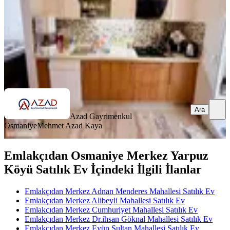
3.100.000 ₺
Azad Gayrimenkul Osmaniye
Mehmet Azad Kaya
Ara
Ara
Azad Gayrimenkul
Osmaniye
Mehmet Azad Kaya
Emlakçıdan Osmaniye Merkez Yarpuz
Köyü Satılık Ev İçindeki İlgili İlanlar
Emlakçıdan Merkez Adnan Menderes Mahallesi Satılık Ev
Emlakçıdan Merkez Alibeyli Mahallesi Satılık Ev
Emlakçıdan Merkez Cumhuriyet Mahallesi Satılık Ev
Emlakçıdan Merkez Dr.ihsan Göknal Mahallesi Satılık Ev
Emlakçıdan Merkez Eyüp Sultan Mahallesi Satılık Ev