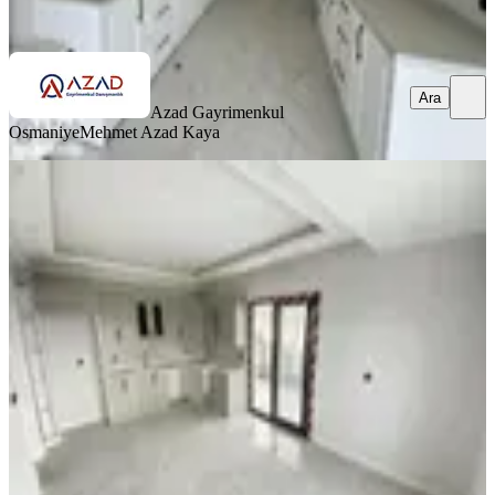
Ara
Ara
Azad Gayrimenkul
Osmaniye
Mehmet Azad Kaya
SIFIR BİNA
Azad-fakıuşağı Toki Yolu Civarı
Satılık 4+1 (165m2) Açık Mutfak
Merkez, Fakıuşağı Mahallesi
4+1
·
165 m²
·
8. Kat
·
09.07.2026
5.750.000 ₺
Azad Gayrimenkul Osmaniye
musa kaya
Ara