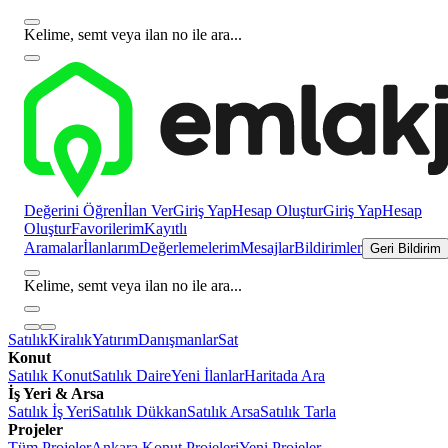
Kelime, semt veya ilan no ile ara...
Değerini Öğren
İlan Ver
Giriş Yap
Hesap Oluştur
Giriş Yap
Hesap
Oluştur
Favorilerim
Kayıtlı
Aramalar
İlanlarım
Değerlemelerim
Mesajlar
Bildirimler
Geri Bildirim
Kelime, semt veya ilan no ile ara...
Satılık
Kiralık
Yatırım
Danışmanlar
Sat
Konut
Satılık Konut
Satılık Daire
Yeni İlanlar
Haritada Ara
İş Yeri & Arsa
Satılık İş Yeri
Satılık Dükkan
Satılık Arsa
Satılık Tarla
Projeler
Tüm Projeler
Ankara Konut Projeleri
Yeni Projeler