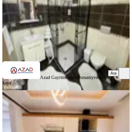
3+1
·
135 m²
·
Yüksek giriş
·
25.06.2026
3.100.000 ₺
Azad Gayrimenkul Osmaniye
musa kaya
Ara
Ara
Azad Gayrimenkul Osmaniye
musa
kaya
SİTE İÇİ
Azad- Yediocak İlkokulu Civarı
Satılık Zemin Kat 3+1 Açık Mutfak
Merkez, Yedi Ocak Mahallesi
3+1
·
135 m²
·
Düz Giriş (Zemin)
·
25.06.2026