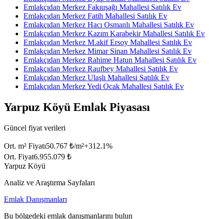
Emlakçıdan Merkez Fakıuşağı Mahallesi Satılık Ev
Emlakçıdan Merkez Fatih Mahallesi Satılık Ev
Emlakçıdan Merkez Hacı Osmanlı Mahallesi Satılık Ev
Emlakçıdan Merkez Kazım Karabekir Mahallesi Satılık Ev
Emlakçıdan Merkez M.akif Ersoy Mahallesi Satılık Ev
Emlakçıdan Merkez Mimar Sinan Mahallesi Satılık Ev
Emlakçıdan Merkez Rahime Hatun Mahallesi Satılık Ev
Emlakçıdan Merkez Raufbey Mahallesi Satılık Ev
Emlakçıdan Merkez Ulaşlı Mahallesi Satılık Ev
Emlakçıdan Merkez Yedi Ocak Mahallesi Satılık Ev
Yarpuz Köyü Emlak Piyasası
Güncel fiyat verileri
Ort. m² Fiyatı
50.767 ₺/m²
+
312.1
%
Ort. Fiyat
6.955.079 ₺
Yarpuz Köyü
Analiz ve Araştırma Sayfaları
Emlak Danışmanları
Bu bölgedeki emlak danışmanlarını bulun