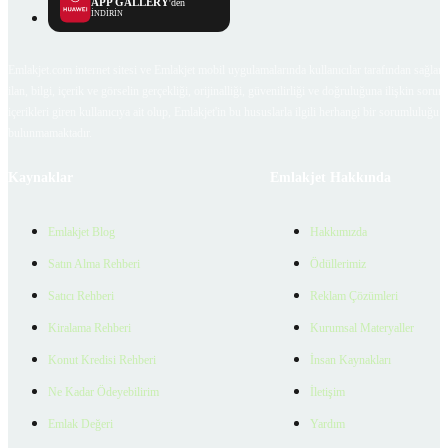
APP GALLERY
'den
İNDİRİN
Emlakjet.com internet sitesi ve Emlakjet mobil uygulamalarında kullanıcılar tarafından sağlana
ilan, bilgi, içerik ve görselin gerçekliği, orijinalliği, güvenilirliği ve doğruluğuna ilişkin soru
içerikleri giren kullanıcıya ait olup, Emlakjet'in bu hususlarla ilgili herhangi bir sorumluluğu
bulunmamaktadır.
Kaynaklar
Emlakjet Hakkında
Emlakjet Blog
Hakkımızda
Satın Alma Rehberi
Ödüllerimiz
Satıcı Rehberi
Reklam Çözümleri
Kiralama Rehberi
Kurumsal Materyaller
Konut Kredisi Rehberi
İnsan Kaynakları
Ne Kadar Ödeyebilirim
İletişim
Emlak Değeri
Yardım