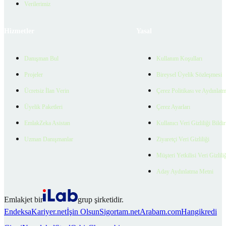
Verilerimiz
Hizmetler
Yasal
Danışman Bul
Kullanım Koşulları
Projeler
Bireysel Üyelik Sözleşmesi
Ücretsiz İlan Verin
Çerez Politikası ve Aydınlat
Üyelik Paketleri
Çerez Ayarları
EmlakZeka Asistan
Kullanıcı Veri Gizliliği Bildi
Uzman Danışmanlar
Ziyaretçi Veri Gizliliği
Müşteri Yetkilisi Veri Gizlili
Aday Aydınlatma Metni
Emlakjet bir
grup şirketidir.
Endeksa
Kariyer.net
İşin Olsun
Sigortam.net
Arabam.com
Hangikredi