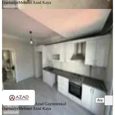
Osmaniye
Mehmet Azad Kaya
BALKONLU
Azad- Pazartesi Pazarı Civarı
Yatırımlık Satılık 3+1 140m2 Daire
Merkez, Eyüp Sultan Mahallesi
3+1
·
140 m²
·
5. Kat
·
03.07.2026
3.550.000 ₺
Azad Gayrimenkul Osmaniye
Mehmet Azad Kaya
Ara
Ara
Azad Gayrimenkul
Osmaniye
Mehmet Azad Kaya