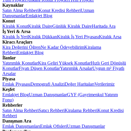
Kaynaklar
Satın Alma Rehberi
Konut Kredisi Rehberi
Uzman
Danışmanlar
Emlakjet Blog
Konut
Kiralık Konut
Kiralık Daire
Günlük Kiralık Daire
Haritada Ara
İş Yeri & Arsa
Kiralık İş Yeri
Kiralık Dükkan
Kiralık İş Yeri Piyasası
Kiralık Arsa
Kiracı Araçları
Kira Değerini Öğren
Ne Kadar Ödeyebilirim
Kiralama
Rehberi
Emlakjet Blog
İlanlar
Yatırımlık Konutlar
Kira Geliri Yüksek Konutlar
Hızlı Geri Dönüşlü
Konutlar
Fiyatı Düşen Konutlar
Yatırımlık Arsalar
Uygun m² Fiyatlı
Arsalar
Piyasa
Emlak Piyasası
Demografi Analizi
Değer Haritaları
Verilerimiz
Keşfet
Emlakjet Blog
Uzman Danışmanlar
GYF (Gayrimenkul Yatırım
Fonu)
Rehberler
Satın Alma Rehberi
Satıcı Rehberi
Kiralama Rehberi
Konut Kredisi
Rehberi
Danışman Ara
Emlak Danışmanları
Emlak Ofisleri
Uzman Danışmanlar