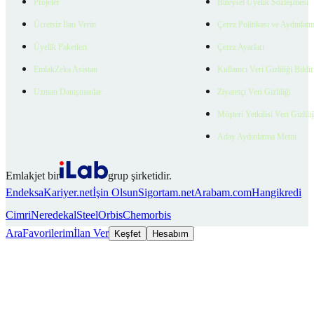
Projeler
Bireysel Üyelik Sözleşmesi
Ücretsiz İlan Verin
Çerez Politikası ve Aydınlat
Üyelik Paketleri
Çerez Ayarları
EmlakZeka Asistan
Kullanıcı Veri Gizliliği Bildi
Uzman Danışmanlar
Ziyaretçi Veri Gizliliği
Müşteri Yetkilisi Veri Gizlili
Aday Aydınlatma Metni
Emlakjet bir
grup şirketidir.
Endeksa
Kariyer.net
İşin Olsun
Sigortam.net
Arabam.com
Hangikredi
Cimri
Neredekal
SteelOrbis
Chemorbis
Ara
Favorilerim
İlan Ver
Keşfet
Hesabım