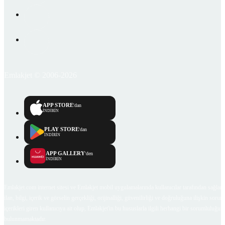
Emlakjet © 2006-2026
APP STORE
'dan
İNDİRİN
PLAY STORE
'dan
İNDİRİN
APP GALLERY
'den
İNDİRİN
Emlakjet.com internet sitesi ve Emlakjet mobil uygulamalarında kullanıcılar tarafından sağlana
ilan, bilgi, içerik ve görselin gerçekliği, orijinalliği, güvenilirliği ve doğruluğuna ilişkin soru
içerikleri giren kullanıcıya ait olup, Emlakjet'in bu hususlarla ilgili herhangi bir sorumluluğu
bulunmamaktadır.