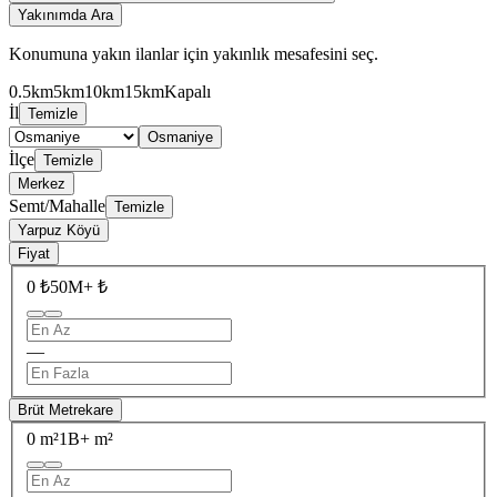
Yakınımda Ara
Konumuna yakın ilanlar için yakınlık mesafesini seç.
0.5km
5km
10km
15km
Kapalı
İl
Temizle
Osmaniye
İlçe
Temizle
Merkez
Semt/Mahalle
Temizle
Yarpuz Köyü
Fiyat
0 ₺
50M+ ₺
—
Brüt Metrekare
0 m²
1B+ m²