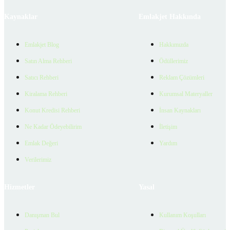
Kaynaklar
Emlakjet Hakkında
Emlakjet Blog
Hakkımızda
Satın Alma Rehberi
Ödüllerimiz
Satıcı Rehberi
Reklam Çözümleri
Kiralama Rehberi
Kurumsal Materyaller
Konut Kredisi Rehberi
İnsan Kaynakları
Ne Kadar Ödeyebilirim
İletişim
Emlak Değeri
Yardım
Verilerimiz
Hizmetler
Yasal
Danışman Bul
Kullanım Koşulları