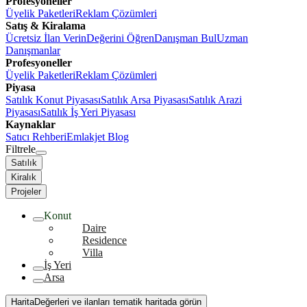
Profesyoneller
Üyelik Paketleri
Reklam Çözümleri
Satış & Kiralama
Ücretsiz İlan Verin
Değerini Öğren
Danışman Bul
Uzman
Danışmanlar
Profesyoneller
Üyelik Paketleri
Reklam Çözümleri
Piyasa
Satılık Konut Piyasası
Satılık Arsa Piyasası
Satılık Arazi
Piyasası
Satılık İş Yeri Piyasası
Kaynaklar
Satıcı Rehberi
Emlakjet Blog
Filtrele
Satılık
Kiralık
Projeler
Konut
Daire
Residence
Villa
İş Yeri
Arsa
Harita
Değerleri ve ilanları tematik haritada görün