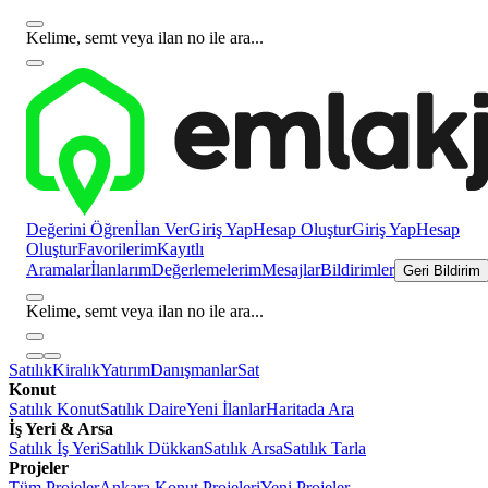
Kelime, semt veya ilan no ile ara...
Değerini Öğren
İlan Ver
Giriş Yap
Hesap Oluştur
Giriş Yap
Hesap
Oluştur
Favorilerim
Kayıtlı
Aramalar
İlanlarım
Değerlemelerim
Mesajlar
Bildirimler
Geri Bildirim
Kelime, semt veya ilan no ile ara...
Satılık
Kiralık
Yatırım
Danışmanlar
Sat
Konut
Satılık Konut
Satılık Daire
Yeni İlanlar
Haritada Ara
İş Yeri & Arsa
Satılık İş Yeri
Satılık Dükkan
Satılık Arsa
Satılık Tarla
Projeler
Tüm Projeler
Ankara Konut Projeleri
Yeni Projeler