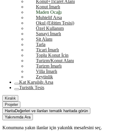
Konut+Ticaret Alanı
Konut İmarlı
Maden Ocağı
Muhtelif Arsa
Okul (Eğitim Tesisi)
Özel Kullanım
Sanayi İmarlı
Sit Alanı
Tarla
Ticari İmarlı
Toplu Konut İçin
Turizm/Konut Alanı
Turizm İmarlı
Villa İmarlı
Zeytinlik
Kat Karşılığı Arsa
Turistik Tesis
Kiralık
Projeler
Harita
Değerleri ve ilanları tematik haritada görün
Yakınımda Ara
Konumuna yakın ilanlar için yakınlık mesafesini seç.