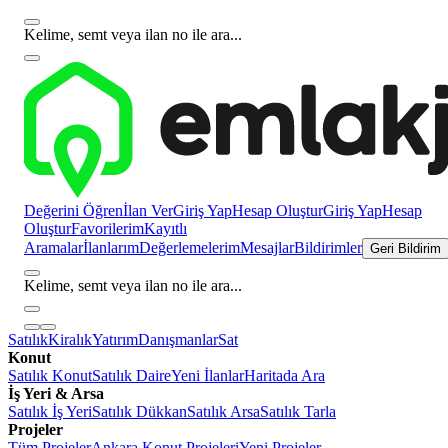
Kelime, semt veya ilan no ile ara...
Değerini Öğren
İlan Ver
Giriş Yap
Hesap Oluştur
Giriş Yap
Hesap
Oluştur
Favorilerim
Kayıtlı
Aramalar
İlanlarım
Değerlemelerim
Mesajlar
Bildirimler
Geri Bildirim
Kelime, semt veya ilan no ile ara...
Satılık
Kiralık
Yatırım
Danışmanlar
Sat
Konut
Satılık Konut
Satılık Daire
Yeni İlanlar
Haritada Ara
İş Yeri & Arsa
Satılık İş Yeri
Satılık Dükkan
Satılık Arsa
Satılık Tarla
Projeler
Tüm Projeler
Ankara Konut Projeleri
Yeni Projeler