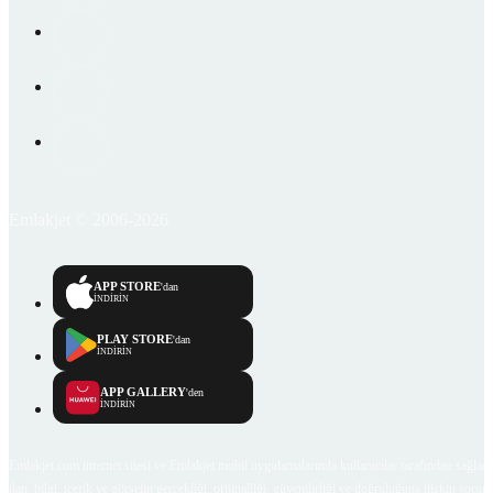
Emlakjet © 2006-2026
APP STORE
'dan
İNDİRİN
PLAY STORE
'dan
İNDİRİN
APP GALLERY
'den
İNDİRİN
Emlakjet.com internet sitesi ve Emlakjet mobil uygulamalarında kullanıcılar tarafından sağlana
ilan, bilgi, içerik ve görselin gerçekliği, orijinalliği, güvenilirliği ve doğruluğuna ilişkin soru