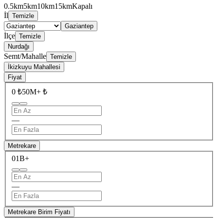
0.5km
5km
10km
15km
Kapalı
İl
Temizle
Gaziantep
İlçe
Temizle
Nurdağı
Semt/Mahalle
Temizle
İkizkuyu Mahallesi
Fiyat
0 ₺
50M+ ₺
—
Metrekare
0
1B+
—
Metrekare Birim Fiyatı