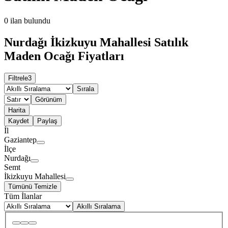
0
ilan bulundu
Nurdağı İkizkuyu Mahallesi Satılık
Maden Ocağı Fiyatları
Filtrele
3
Sırala
Görünüm
Harita
Kaydet
Paylaş
İl
Gaziantep
İlçe
Nurdağı
Semt
İkizkuyu Mahallesi
Tümünü Temizle
Tüm İlanlar
Akıllı Sıralama