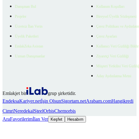
Danışman Bul
Kullanım Koşulları
Projeler
Bireysel Üyelik Sözleşmesi
Ücretsiz İlan Verin
Çerez Politikası ve Aydınlat
Üyelik Paketleri
Çerez Ayarları
EmlakZeka Asistan
Kullanıcı Veri Gizliliği Bildi
Uzman Danışmanlar
Ziyaretçi Veri Gizliliği
Müşteri Yetkilisi Veri Gizlili
Aday Aydınlatma Metni
Emlakjet bir
grup şirketidir.
Endeksa
Kariyer.net
İşin Olsun
Sigortam.net
Arabam.com
Hangikredi
Cimri
Neredekal
SteelOrbis
Chemorbis
Ara
Favorilerim
İlan Ver
Keşfet
Hesabım