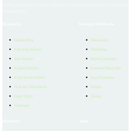
içerikleri giren kullanıcıya ait olup, Emlakjet'in bu hususlarla ilgili herhangi bir sorumluluğu
bulunmamaktadır.
Kaynaklar
Emlakjet Hakkında
Emlakjet Blog
Hakkımızda
Satın Alma Rehberi
Ödüllerimiz
Satıcı Rehberi
Reklam Çözümleri
Kiralama Rehberi
Kurumsal Materyaller
Konut Kredisi Rehberi
İnsan Kaynakları
Ne Kadar Ödeyebilirim
İletişim
Emlak Değeri
Yardım
Verilerimiz
Hizmetler
Yasal