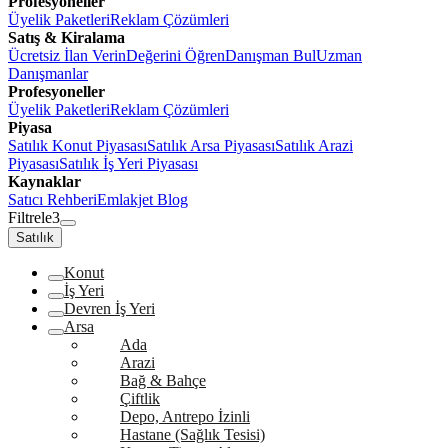
Profesyoneller
Üyelik Paketleri
Reklam Çözümleri
Satış & Kiralama
Ücretsiz İlan Verin
Değerini Öğren
Danışman Bul
Uzman
Danışmanlar
Profesyoneller
Üyelik Paketleri
Reklam Çözümleri
Piyasa
Satılık Konut Piyasası
Satılık Arsa Piyasası
Satılık Arazi
Piyasası
Satılık İş Yeri Piyasası
Kaynaklar
Satıcı Rehberi
Emlakjet Blog
Filtrele
3
Satılık
Konut
İş Yeri
Devren İş Yeri
Arsa
Ada
Arazi
Bağ & Bahçe
Çiftlik
Depo, Antrepo İzinli
Hastane (Sağlık Tesisi)