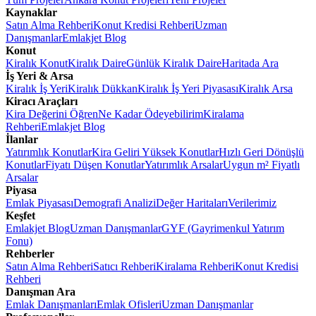
Kaynaklar
Satın Alma Rehberi
Konut Kredisi Rehberi
Uzman
Danışmanlar
Emlakjet Blog
Konut
Kiralık Konut
Kiralık Daire
Günlük Kiralık Daire
Haritada Ara
İş Yeri & Arsa
Kiralık İş Yeri
Kiralık Dükkan
Kiralık İş Yeri Piyasası
Kiralık Arsa
Kiracı Araçları
Kira Değerini Öğren
Ne Kadar Ödeyebilirim
Kiralama
Rehberi
Emlakjet Blog
İlanlar
Yatırımlık Konutlar
Kira Geliri Yüksek Konutlar
Hızlı Geri Dönüşlü
Konutlar
Fiyatı Düşen Konutlar
Yatırımlık Arsalar
Uygun m² Fiyatlı
Arsalar
Piyasa
Emlak Piyasası
Demografi Analizi
Değer Haritaları
Verilerimiz
Keşfet
Emlakjet Blog
Uzman Danışmanlar
GYF (Gayrimenkul Yatırım
Fonu)
Rehberler
Satın Alma Rehberi
Satıcı Rehberi
Kiralama Rehberi
Konut Kredisi
Rehberi
Danışman Ara
Emlak Danışmanları
Emlak Ofisleri
Uzman Danışmanlar