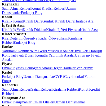
Kaynaklar
Satın Alma Rehberi
Konut Kredisi Rehberi
Uzman
Danışmanlar
Emlakjet Blog
Konut
Kiralık Konut
Kiralık Daire
Günlük Kiralık Daire
Haritada Ara
İş Yeri & Arsa
Kiralık İş Yeri
Kiralık Dükkan
Kiralık İş Yeri Piyasası
Kiralık Arsa
Kiracı Araçları
Kira Değerini Öğren
Ne Kadar Ödeyebilirim
Kiralama
Rehberi
Emlakjet Blog
İlanlar
Yatırımlık Konutlar
Kira Geliri Yüksek Konutlar
Hızlı Geri Dönüşlü
Konutlar
Fiyatı Düşen Konutlar
Yatırımlık Arsalar
Uygun m² Fiyatlı
Arsalar
Piyasa
Emlak Piyasası
Demografi Analizi
Değer Haritaları
Verilerimiz
Keşfet
Emlakjet Blog
Uzman Danışmanlar
GYF (Gayrimenkul Yatırım
Fonu)
Rehberler
Satın Alma Rehberi
Satıcı Rehberi
Kiralama Rehberi
Konut Kredisi
Rehberi
Danışman Ara
Emlak Danışmanları
Emlak Ofisleri
Uzman Danışmanlar