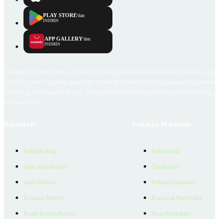
PLAY STORE
'dan
İNDİRİN
APP GALLERY
'den
İNDİRİN
Emlakjet.com internet sitesi ve Emlakjet mobil uygulamalarında kullanıcılar tarafından sağlana
ilan, bilgi, içerik ve görselin gerçekliği, orijinalliği, güvenilirliği ve doğruluğuna ilişkin soru
içerikleri giren kullanıcıya ait olup, Emlakjet'in bu hususlarla ilgili herhangi bir sorumluluğu
bulunmamaktadır.
Kaynaklar
Emlakjet Hakkında
Emlakjet Blog
Hakkımızda
Satın Alma Rehberi
Ödüllerimiz
Satıcı Rehberi
Reklam Çözümleri
Kiralama Rehberi
Kurumsal Materyaller
Konut Kredisi Rehberi
İnsan Kaynakları