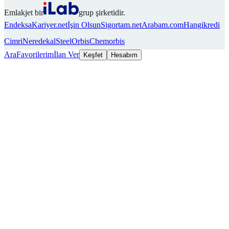
Emlakjet bir
grup şirketidir.
Endeksa
Kariyer.net
İşin Olsun
Sigortam.net
Arabam.com
Hangikredi
Cimri
Neredekal
SteelOrbis
Chemorbis
Ara
Favorilerim
İlan Ver
Keşfet
Hesabım