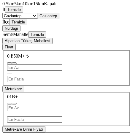
0.5km
5km
10km
15km
Kapalı
İl
Temizle
Gaziantep
İlçe
Temizle
Nurdağı
Semt/Mahalle
Temizle
Alpaslan Türkeş Mahallesi
Fiyat
0 ₺
50M+ ₺
—
Metrekare
0
1B+
—
Metrekare Birim Fiyatı