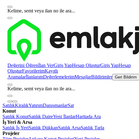
Kelime, semt veya ilan no ile ara...
Değerini Öğren
İlan Ver
Giriş Yap
Hesap Oluştur
Giriş Yap
Hesap
Oluştur
Favorilerim
Kayıtlı
Aramalar
İlanlarım
Değerlemelerim
Mesajlar
Bildirimler
Geri Bildirim
Kelime, semt veya ilan no ile ara...
Satılık
Kiralık
Yatırım
Danışmanlar
Sat
Konut
Satılık Konut
Satılık Daire
Yeni İlanlar
Haritada Ara
İş Yeri & Arsa
Satılık İş Yeri
Satılık Dükkan
Satılık Arsa
Satılık Tarla
Projeler
Tüm Projeler
Ankara Konut Projeleri
Yeni Projeler