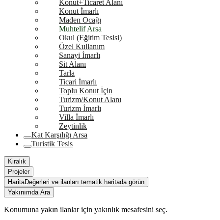
Konut+Ticaret Alanı
Konut İmarlı
Maden Ocağı
Muhtelif Arsa
Okul (Eğitim Tesisi)
Özel Kullanım
Sanayi İmarlı
Sit Alanı
Tarla
Ticari İmarlı
Toplu Konut İçin
Turizm/Konut Alanı
Turizm İmarlı
Villa İmarlı
Zeytinlik
Kat Karşılığı Arsa
Turistik Tesis
Kiralık
Projeler
Harita
Değerleri ve ilanları tematik haritada görün
Yakınımda Ara
Konumuna yakın ilanlar için yakınlık mesafesini seç.