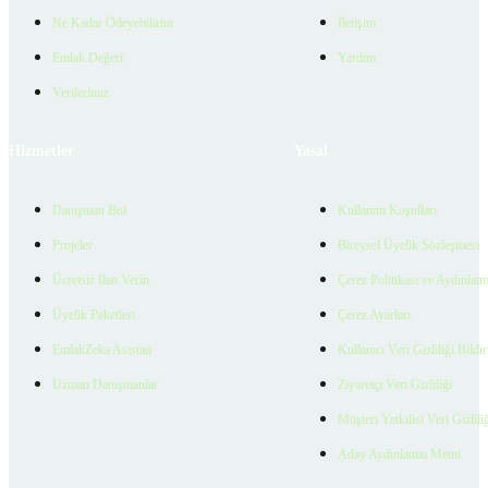
Ne Kadar Ödeyebilirim
İletişim
Emlak Değeri
Yardım
Verilerimiz
Hizmetler
Yasal
Danışman Bul
Kullanım Koşulları
Projeler
Bireysel Üyelik Sözleşmesi
Ücretsiz İlan Verin
Çerez Politikası ve Aydınlat
Üyelik Paketleri
Çerez Ayarları
EmlakZeka Asistan
Kullanıcı Veri Gizliliği Bildi
Uzman Danışmanlar
Ziyaretçi Veri Gizliliği
Müşteri Yetkilisi Veri Gizlili
Aday Aydınlatma Metni