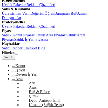
Profesyoneller
Üyelik Paketleri
Reklam Çözümleri
Satış & Kiralama
Ücretsiz İlan Verin
Değerini Öğren
Danışman Bul
Uzman
Danışmanlar
Profesyoneller
Üyelik Paketleri
Reklam Çözümleri
Piyasa
Satılık Konut Piyasası
Satılık Arsa Piyasası
Satılık Arazi
Piyasası
Satılık İş Yeri Piyasası
Kaynaklar
Satıcı Rehberi
Emlakjet Blog
Filtrele
3
Satılık
Konut
İş Yeri
Devren İş Yeri
Arsa
Ada
Arazi
Bağ & Bahçe
Çiftlik
Depo, Antrepo İzinli
Hastane (Sağlık Tesisi)