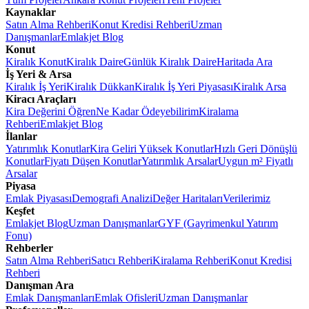
Kaynaklar
Satın Alma Rehberi
Konut Kredisi Rehberi
Uzman
Danışmanlar
Emlakjet Blog
Konut
Kiralık Konut
Kiralık Daire
Günlük Kiralık Daire
Haritada Ara
İş Yeri & Arsa
Kiralık İş Yeri
Kiralık Dükkan
Kiralık İş Yeri Piyasası
Kiralık Arsa
Kiracı Araçları
Kira Değerini Öğren
Ne Kadar Ödeyebilirim
Kiralama
Rehberi
Emlakjet Blog
İlanlar
Yatırımlık Konutlar
Kira Geliri Yüksek Konutlar
Hızlı Geri Dönüşlü
Konutlar
Fiyatı Düşen Konutlar
Yatırımlık Arsalar
Uygun m² Fiyatlı
Arsalar
Piyasa
Emlak Piyasası
Demografi Analizi
Değer Haritaları
Verilerimiz
Keşfet
Emlakjet Blog
Uzman Danışmanlar
GYF (Gayrimenkul Yatırım
Fonu)
Rehberler
Satın Alma Rehberi
Satıcı Rehberi
Kiralama Rehberi
Konut Kredisi
Rehberi
Danışman Ara
Emlak Danışmanları
Emlak Ofisleri
Uzman Danışmanlar