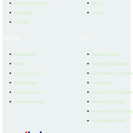
Ne Kadar Ödeyebilirim
İletişim
Emlak Değeri
Yardım
Verilerimiz
Hizmetler
Yasal
Danışman Bul
Kullanım Koşulları
Projeler
Bireysel Üyelik Sözleşmesi
Ücretsiz İlan Verin
Çerez Politikası ve Aydınlat
Üyelik Paketleri
Çerez Ayarları
EmlakZeka Asistan
Kullanıcı Veri Gizliliği Bildi
Uzman Danışmanlar
Ziyaretçi Veri Gizliliği
Müşteri Yetkilisi Veri Gizlili
Aday Aydınlatma Metni