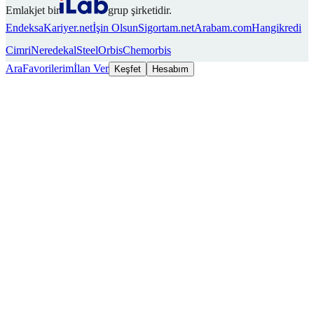
Emlakjet bir
grup şirketidir.
Endeksa
Kariyer.net
İşin Olsun
Sigortam.net
Arabam.com
Hangikredi
Cimri
Neredekal
SteelOrbis
Chemorbis
Ara
Favorilerim
İlan Ver
Keşfet
Hesabım