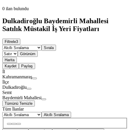
0
ilan bulundu
Dulkadiroğlu Baydemirli Mahallesi
Satılık Müstakil İş Yeri Fiyatları
Filtrele
3
Sırala
Görünüm
Harita
Kaydet
Paylaş
İl
Kahramanmaraş
İlçe
Dulkadiroğlu
Semt
Baydemirli Mahallesi
Tümünü Temizle
Tüm İlanlar
Akıllı Sıralama