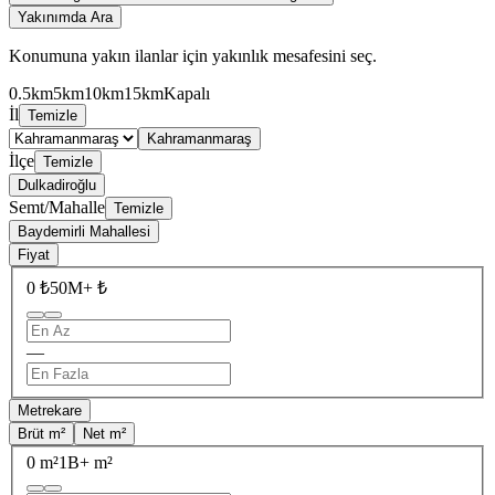
Yakınımda Ara
Konumuna yakın ilanlar için yakınlık mesafesini seç.
0.5km
5km
10km
15km
Kapalı
İl
Temizle
Kahramanmaraş
İlçe
Temizle
Dulkadiroğlu
Semt/Mahalle
Temizle
Baydemirli Mahallesi
Fiyat
0 ₺
50M+ ₺
—
Metrekare
Brüt m²
Net m²
0 m²
1B+ m²