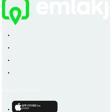
Emlakjet © 2006-2026
APP STORE
'dan
İNDİRİN