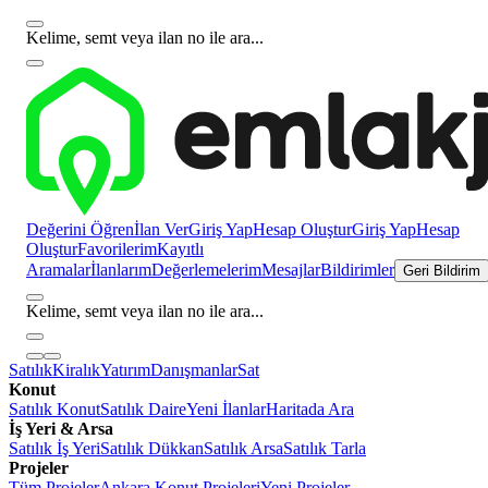
Kelime, semt veya ilan no ile ara...
Değerini Öğren
İlan Ver
Giriş Yap
Hesap Oluştur
Giriş Yap
Hesap
Oluştur
Favorilerim
Kayıtlı
Aramalar
İlanlarım
Değerlemelerim
Mesajlar
Bildirimler
Geri Bildirim
Kelime, semt veya ilan no ile ara...
Satılık
Kiralık
Yatırım
Danışmanlar
Sat
Konut
Satılık Konut
Satılık Daire
Yeni İlanlar
Haritada Ara
İş Yeri & Arsa
Satılık İş Yeri
Satılık Dükkan
Satılık Arsa
Satılık Tarla
Projeler
Tüm Projeler
Ankara Konut Projeleri
Yeni Projeler