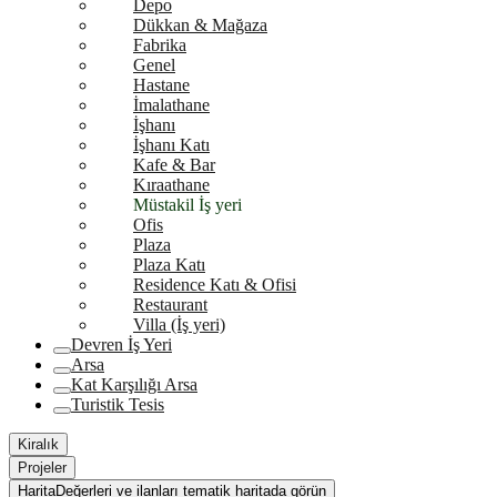
Depo
Dükkan & Mağaza
Fabrika
Genel
Hastane
İmalathane
İşhanı
İşhanı Katı
Kafe & Bar
Kıraathane
Müstakil İş yeri
Ofis
Plaza
Plaza Katı
Residence Katı & Ofisi
Restaurant
Villa (İş yeri)
Devren İş Yeri
Arsa
Kat Karşılığı Arsa
Turistik Tesis
Kiralık
Projeler
Harita
Değerleri ve ilanları tematik haritada görün