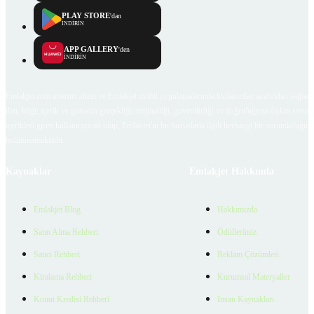
PLAY STORE
'dan
İNDİRİN
APP GALLERY
'den
İNDİRİN
Emlakjet.com internet sitesi ve Emlakjet mobil uygulamalarında kullanıcılar tarafından sağlana
ilan, bilgi, içerik ve görselin gerçekliği, orijinalliği, güvenilirliği ve doğruluğuna ilişkin soru
içerikleri giren kullanıcıya ait olup, Emlakjet'in bu hususlarla ilgili herhangi bir sorumluluğu
bulunmamaktadır.
Kaynaklar
Emlakjet Hakkında
Emlakjet Blog
Hakkımızda
Satın Alma Rehberi
Ödüllerimiz
Satıcı Rehberi
Reklam Çözümleri
Kiralama Rehberi
Kurumsal Materyaller
Konut Kredisi Rehberi
İnsan Kaynakları