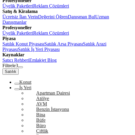
Profesyoneller
Üyelik Paketleri
Reklam Çözümleri
Satış & Kiralama
Ücretsiz İlan Verin
Değerini Öğren
Danışman Bul
Uzman
Danışmanlar
Profesyoneller
Üyelik Paketleri
Reklam Çözümleri
Piyasa
Satılık Konut Piyasası
Satılık Arsa Piyasası
Satılık Arazi
Piyasası
Satılık İş Yeri Piyasası
Kaynaklar
Satıcı Rehberi
Emlakjet Blog
Filtrele
3
Satılık
Konut
İş Yeri
Apartman Dairesi
Atölye
AVM
Benzin İstasyonu
Bina
Büfe
Büro
Çiftlik