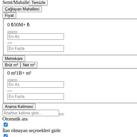
Semt/Mahalle
Temizle
Çağlayan Mahallesi
Fiyat
0 ₺
50M+ ₺
—
Metrekare
Brüt m²
Net m²
0 m²
1B+ m²
—
Arama Kelimesi
Otomatik ara
İlan olmayan seçenekleri gizle