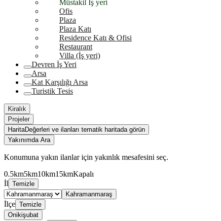
Müstakil İş yeri
Ofis
Plaza
Plaza Katı
Residence Katı & Ofisi
Restaurant
Villa (İş yeri)
Devren İş Yeri
Arsa
Kat Karşılığı Arsa
Turistik Tesis
Kiralık
Projeler
Harita
Değerleri ve ilanları tematik haritada görün
Yakınımda Ara
Konumuna yakın ilanlar için yakınlık mesafesini seç.
0.5km
5km
10km
15km
Kapalı
İl
Temizle
Kahramanmaraş
İlçe
Temizle
Onikişubat