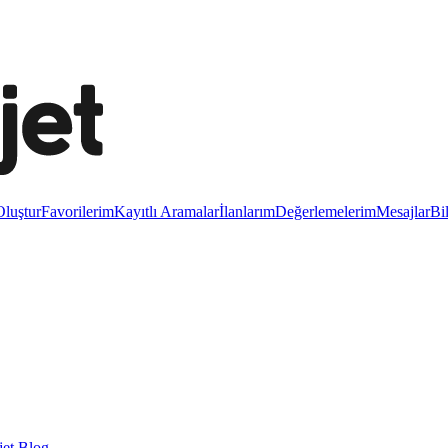
luştur
Favorilerim
Kayıtlı Aramalar
İlanlarım
Değerlemelerim
Mesajlar
Bi
et Blog