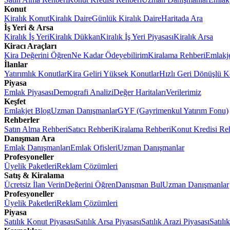
Konut
Kiralık Konut
Kiralık Daire
Günlük Kiralık Daire
Haritada Ara
İş Yeri & Arsa
Kiralık İş Yeri
Kiralık Dükkan
Kiralık İş Yeri Piyasası
Kiralık Arsa
Kiracı Araçları
Kira Değerini Öğren
Ne Kadar Ödeyebilirim
Kiralama Rehberi
Emlakj
İlanlar
Yatırımlık Konutlar
Kira Geliri Yüksek Konutlar
Hızlı Geri Dönüşlü K
Piyasa
Emlak Piyasası
Demografi Analizi
Değer Haritaları
Verilerimiz
Keşfet
Emlakjet Blog
Uzman Danışmanlar
GYF (Gayrimenkul Yatırım Fonu)
Rehberler
Satın Alma Rehberi
Satıcı Rehberi
Kiralama Rehberi
Konut Kredisi Re
Danışman Ara
Emlak Danışmanları
Emlak Ofisleri
Uzman Danışmanlar
Profesyoneller
Üyelik Paketleri
Reklam Çözümleri
Satış & Kiralama
Ücretsiz İlan Verin
Değerini Öğren
Danışman Bul
Uzman Danışmanlar
Profesyoneller
Üyelik Paketleri
Reklam Çözümleri
Piyasa
Satılık Konut Piyasası
Satılık Arsa Piyasası
Satılık Arazi Piyasası
Satılı