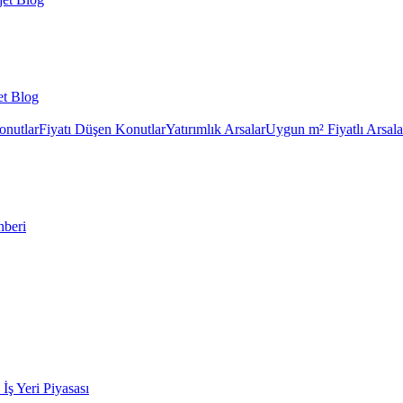
et Blog
onutlar
Fiyatı Düşen Konutlar
Yatırımlık Arsalar
Uygun m² Fiyatlı Arsala
hberi
k İş Yeri Piyasası