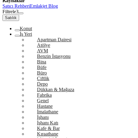
Kaynaklar
Satıcı Rehberi
Emlakjet Blog
Filtrele
3
Satılık
Konut
İş Yeri
Apartman Dairesi
Atölye
AVM
Benzin İstasyonu
Bina
Büfe
Büro
Çiftlik
Depo
Dükkan & Mağaza
Fabrika
Genel
Hastane
İmalathane
İşhanı
İşhanı Katı
Kafe & Bar
Kıraathane