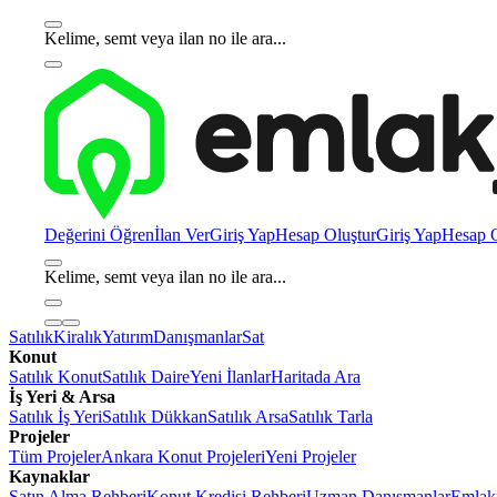
Kelime, semt veya ilan no ile ara...
Değerini Öğren
İlan Ver
Giriş Yap
Hesap Oluştur
Giriş Yap
Hesap O
Kelime, semt veya ilan no ile ara...
Satılık
Kiralık
Yatırım
Danışmanlar
Sat
Konut
Satılık Konut
Satılık Daire
Yeni İlanlar
Haritada Ara
İş Yeri & Arsa
Satılık İş Yeri
Satılık Dükkan
Satılık Arsa
Satılık Tarla
Projeler
Tüm Projeler
Ankara Konut Projeleri
Yeni Projeler
Kaynaklar
Satın Alma Rehberi
Konut Kredisi Rehberi
Uzman Danışmanlar
Emlakj