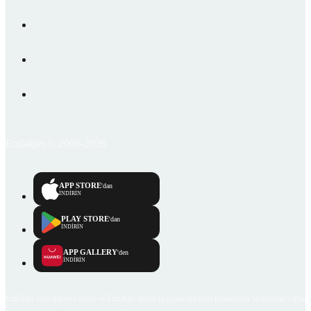
Emlakjet © 2006-2026
APP STORE
'dan
İNDİRİN
PLAY STORE
'dan
İNDİRİN
APP GALLERY
'den
İNDİRİN
Emlakjet.com internet sitesi ve Emlakjet mobil uygulamalarında kullanıcılar tarafından sağlana