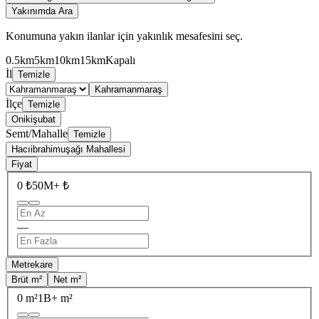
Yakınımda Ara
Konumuna yakın ilanlar için yakınlık mesafesini seç.
0.5km
5km
10km
15km
Kapalı
İl
Temizle
Kahramanmaraş
İlçe
Temizle
Onikişubat
Semt/Mahalle
Temizle
Hacıibrahimuşağı Mahallesi
Fiyat
0 ₺
50M+ ₺
—
Metrekare
Brüt m²
Net m²
0 m²
1B+ m²