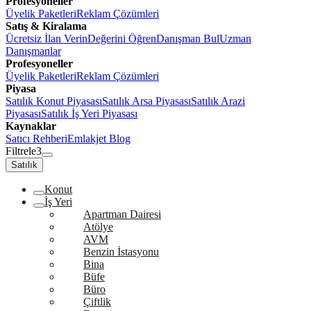
Profesyoneller
Üyelik Paketleri
Reklam Çözümleri
Satış & Kiralama
Ücretsiz İlan Verin
Değerini Öğren
Danışman Bul
Uzman
Danışmanlar
Profesyoneller
Üyelik Paketleri
Reklam Çözümleri
Piyasa
Satılık Konut Piyasası
Satılık Arsa Piyasası
Satılık Arazi
Piyasası
Satılık İş Yeri Piyasası
Kaynaklar
Satıcı Rehberi
Emlakjet Blog
Filtrele
3
Satılık
Konut
İş Yeri
Apartman Dairesi
Atölye
AVM
Benzin İstasyonu
Bina
Büfe
Büro
Çiftlik