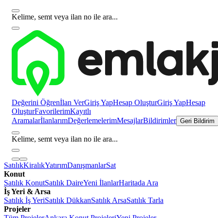
Kelime, semt veya ilan no ile ara...
Değerini Öğren
İlan Ver
Giriş Yap
Hesap Oluştur
Giriş Yap
Hesap
Oluştur
Favorilerim
Kayıtlı
Aramalar
İlanlarım
Değerlemelerim
Mesajlar
Bildirimler
Geri Bildirim
Kelime, semt veya ilan no ile ara...
Satılık
Kiralık
Yatırım
Danışmanlar
Sat
Konut
Satılık Konut
Satılık Daire
Yeni İlanlar
Haritada Ara
İş Yeri & Arsa
Satılık İş Yeri
Satılık Dükkan
Satılık Arsa
Satılık Tarla
Projeler
Tüm Projeler
Ankara Konut Projeleri
Yeni Projeler