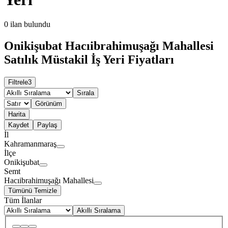
0
ilan bulundu
Onikişubat Hacıibrahimuşağı Mahallesi
Satılık Müstakil İş Yeri Fiyatları
Filtrele
3
Sırala
Görünüm
Harita
Kaydet
Paylaş
İl
Kahramanmaraş
İlçe
Onikişubat
Semt
Hacıibrahimuşağı Mahallesi
Tümünü Temizle
Tüm İlanlar
Akıllı Sıralama