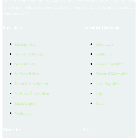
ilan, bilgi, içerik ve görselin gerçekliği, orijinalliği, güvenilirliği ve doğruluğuna ilişkin soru
içerikleri giren kullanıcıya ait olup, Emlakjet'in bu hususlarla ilgili herhangi bir sorumluluğu
bulunmamaktadır.
Kaynaklar
Emlakjet Hakkında
Emlakjet Blog
Hakkımızda
Satın Alma Rehberi
Ödüllerimiz
Satıcı Rehberi
Reklam Çözümleri
Kiralama Rehberi
Kurumsal Materyaller
Konut Kredisi Rehberi
İnsan Kaynakları
Ne Kadar Ödeyebilirim
İletişim
Emlak Değeri
Yardım
Verilerimiz
Hizmetler
Yasal