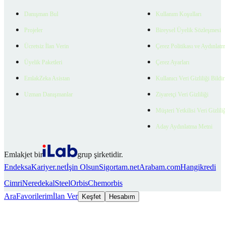
Danışman Bul
Kullanım Koşulları
Projeler
Bireysel Üyelik Sözleşmesi
Ücretsiz İlan Verin
Çerez Politikası ve Aydınlat
Üyelik Paketleri
Çerez Ayarları
EmlakZeka Asistan
Kullanıcı Veri Gizliliği Bildi
Uzman Danışmanlar
Ziyaretçi Veri Gizliliği
Müşteri Yetkilisi Veri Gizlili
Aday Aydınlatma Metni
Emlakjet bir
grup şirketidir.
Endeksa
Kariyer.net
İşin Olsun
Sigortam.net
Arabam.com
Hangikredi
Cimri
Neredekal
SteelOrbis
Chemorbis
Ara
Favorilerim
İlan Ver
Keşfet
Hesabım