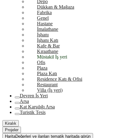
Depo
Dükkan & Mağaza
Fabrika
Genel
Hastane
İmalathane
İşhanı
İşhanı Katı
Kafe & Bar
Kıraathane
Müstakil İş yeri
Ofis
Plaza
Plaza Katı
Residence Katı & Ofisi
Restaurant
Villa (İş yeri)
Devren İş Yeri
Arsa
Kat Karşılığı Arsa
Turistik Tesis
Kiralık
Projeler
Harita
Değerleri ve ilanları tematik haritada görün