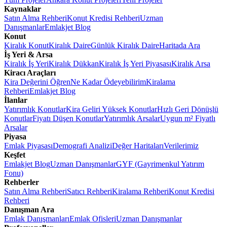
Kaynaklar
Satın Alma Rehberi
Konut Kredisi Rehberi
Uzman
Danışmanlar
Emlakjet Blog
Konut
Kiralık Konut
Kiralık Daire
Günlük Kiralık Daire
Haritada Ara
İş Yeri & Arsa
Kiralık İş Yeri
Kiralık Dükkan
Kiralık İş Yeri Piyasası
Kiralık Arsa
Kiracı Araçları
Kira Değerini Öğren
Ne Kadar Ödeyebilirim
Kiralama
Rehberi
Emlakjet Blog
İlanlar
Yatırımlık Konutlar
Kira Geliri Yüksek Konutlar
Hızlı Geri Dönüşlü
Konutlar
Fiyatı Düşen Konutlar
Yatırımlık Arsalar
Uygun m² Fiyatlı
Arsalar
Piyasa
Emlak Piyasası
Demografi Analizi
Değer Haritaları
Verilerimiz
Keşfet
Emlakjet Blog
Uzman Danışmanlar
GYF (Gayrimenkul Yatırım
Fonu)
Rehberler
Satın Alma Rehberi
Satıcı Rehberi
Kiralama Rehberi
Konut Kredisi
Rehberi
Danışman Ara
Emlak Danışmanları
Emlak Ofisleri
Uzman Danışmanlar