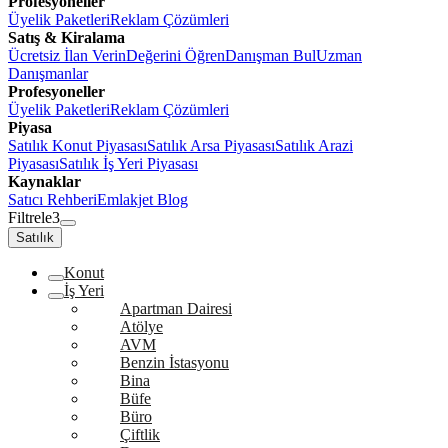
Profesyoneller
Üyelik Paketleri
Reklam Çözümleri
Satış & Kiralama
Ücretsiz İlan Verin
Değerini Öğren
Danışman Bul
Uzman
Danışmanlar
Profesyoneller
Üyelik Paketleri
Reklam Çözümleri
Piyasa
Satılık Konut Piyasası
Satılık Arsa Piyasası
Satılık Arazi
Piyasası
Satılık İş Yeri Piyasası
Kaynaklar
Satıcı Rehberi
Emlakjet Blog
Filtrele
3
Satılık
Konut
İş Yeri
Apartman Dairesi
Atölye
AVM
Benzin İstasyonu
Bina
Büfe
Büro
Çiftlik