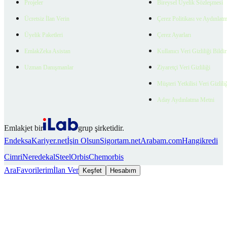
Projeler
Bireysel Üyelik Sözleşmesi
Ücretsiz İlan Verin
Çerez Politikası ve Aydınlat
Üyelik Paketleri
Çerez Ayarları
EmlakZeka Asistan
Kullanıcı Veri Gizliliği Bildi
Uzman Danışmanlar
Ziyaretçi Veri Gizliliği
Müşteri Yetkilisi Veri Gizlili
Aday Aydınlatma Metni
Emlakjet bir
grup şirketidir.
Endeksa
Kariyer.net
İşin Olsun
Sigortam.net
Arabam.com
Hangikredi
Cimri
Neredekal
SteelOrbis
Chemorbis
Ara
Favorilerim
İlan Ver
Keşfet
Hesabım