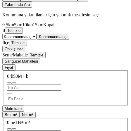
Yakınımda Ara
Konumuna yakın ilanlar için yakınlık mesafesini seç.
0.5km
5km
10km
15km
Kapalı
İl
Temizle
Kahramanmaraş
İlçe
Temizle
Onikişubat
Semt/Mahalle
Temizle
Sarıgüzel Mahallesi
Fiyat
0 ₺
50M+ ₺
—
Metrekare
Brüt m²
Net m²
0 m²
1B+ m²