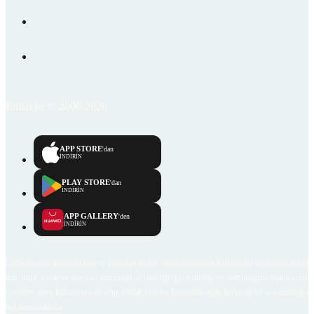
Emlakjet © 2006-2026
APP STORE
'dan
İNDİRİN
PLAY STORE
'dan
İNDİRİN
APP GALLERY
'den
İNDİRİN
Emlakjet.com internet sitesi ve Emlakjet mobil uygulamalarında kullanıcılar tarafından sağlana
ilan, bilgi, içerik ve görselin gerçekliği, orijinalliği, güvenilirliği ve doğruluğuna ilişkin soru
içerikleri giren kullanıcıya ait olup, Emlakjet'in bu hususlarla ilgili herhangi bir sorumluluğu
bulunmamaktadır.