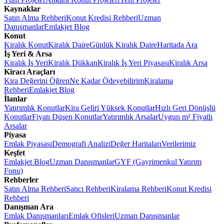
Kaynaklar
Satın Alma Rehberi
Konut Kredisi Rehberi
Uzman
Danışmanlar
Emlakjet Blog
Konut
Kiralık Konut
Kiralık Daire
Günlük Kiralık Daire
Haritada Ara
İş Yeri & Arsa
Kiralık İş Yeri
Kiralık Dükkan
Kiralık İş Yeri Piyasası
Kiralık Arsa
Kiracı Araçları
Kira Değerini Öğren
Ne Kadar Ödeyebilirim
Kiralama
Rehberi
Emlakjet Blog
İlanlar
Yatırımlık Konutlar
Kira Geliri Yüksek Konutlar
Hızlı Geri Dönüşlü
Konutlar
Fiyatı Düşen Konutlar
Yatırımlık Arsalar
Uygun m² Fiyatlı
Arsalar
Piyasa
Emlak Piyasası
Demografi Analizi
Değer Haritaları
Verilerimiz
Keşfet
Emlakjet Blog
Uzman Danışmanlar
GYF (Gayrimenkul Yatırım
Fonu)
Rehberler
Satın Alma Rehberi
Satıcı Rehberi
Kiralama Rehberi
Konut Kredisi
Rehberi
Danışman Ara
Emlak Danışmanları
Emlak Ofisleri
Uzman Danışmanlar