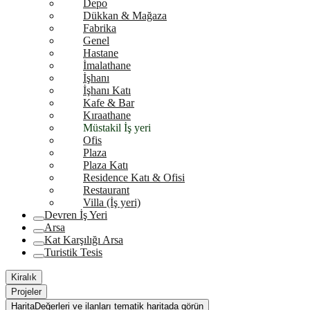
Depo
Dükkan & Mağaza
Fabrika
Genel
Hastane
İmalathane
İşhanı
İşhanı Katı
Kafe & Bar
Kıraathane
Müstakil İş yeri
Ofis
Plaza
Plaza Katı
Residence Katı & Ofisi
Restaurant
Villa (İş yeri)
Devren İş Yeri
Arsa
Kat Karşılığı Arsa
Turistik Tesis
Kiralık
Projeler
Harita
Değerleri ve ilanları tematik haritada görün