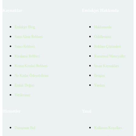
Kaynaklar
Emlakjet Hakkında
Emlakjet Blog
Hakkımızda
Satın Alma Rehberi
Ödüllerimiz
Satıcı Rehberi
Reklam Çözümleri
Kiralama Rehberi
Kurumsal Materyaller
Konut Kredisi Rehberi
İnsan Kaynakları
Ne Kadar Ödeyebilirim
İletişim
Emlak Değeri
Yardım
Verilerimiz
Hizmetler
Yasal
Danışman Bul
Kullanım Koşulları