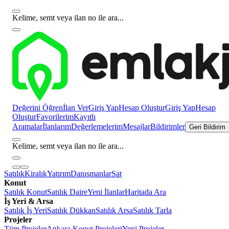
Kelime, semt veya ilan no ile ara...
Değerini Öğren
İlan Ver
Giriş Yap
Hesap Oluştur
Giriş Yap
Hesap
Oluştur
Favorilerim
Kayıtlı
Aramalar
İlanlarım
Değerlemelerim
Mesajlar
Bildirimler
Geri Bildirim
Kelime, semt veya ilan no ile ara...
Satılık
Kiralık
Yatırım
Danışmanlar
Sat
Konut
Satılık Konut
Satılık Daire
Yeni İlanlar
Haritada Ara
İş Yeri & Arsa
Satılık İş Yeri
Satılık Dükkan
Satılık Arsa
Satılık Tarla
Projeler
Tüm Projeler
Ankara Konut Projeleri
Yeni Projeler