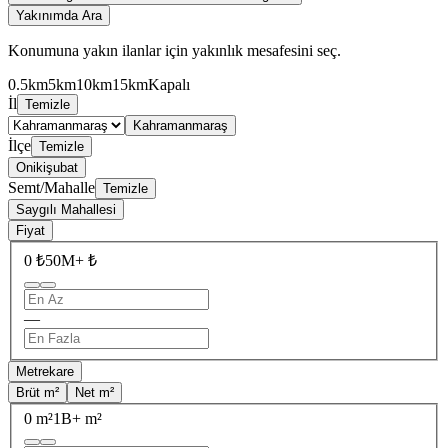
Yakınımda Ara
Konumuna yakın ilanlar için yakınlık mesafesini seç.
0.5km
5km
10km
15km
Kapalı
İl
Temizle
Kahramanmaraş
İlçe
Temizle
Onikişubat
Semt/Mahalle
Temizle
Saygılı Mahallesi
Fiyat
0 ₺
50M+ ₺
—
Metrekare
Brüt m²
Net m²
0 m²
1B+ m²