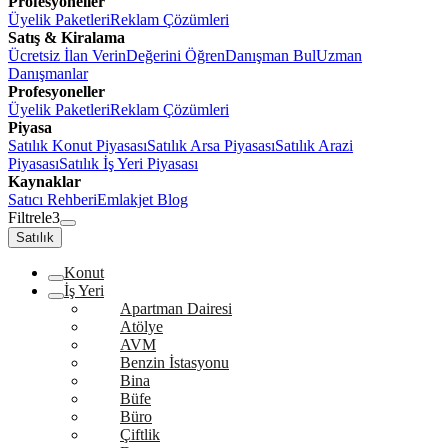
Profesyoneller
Üyelik Paketleri
Reklam Çözümleri
Satış & Kiralama
Ücretsiz İlan Verin
Değerini Öğren
Danışman Bul
Uzman
Danışmanlar
Profesyoneller
Üyelik Paketleri
Reklam Çözümleri
Piyasa
Satılık Konut Piyasası
Satılık Arsa Piyasası
Satılık Arazi
Piyasası
Satılık İş Yeri Piyasası
Kaynaklar
Satıcı Rehberi
Emlakjet Blog
Filtrele
3
Satılık
Konut
İş Yeri
Apartman Dairesi
Atölye
AVM
Benzin İstasyonu
Bina
Büfe
Büro
Çiftlik