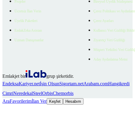
Projeler
Bireysel Üyelik Sözleşmesi
Ücretsiz İlan Verin
Çerez Politikası ve Aydınlat
Üyelik Paketleri
Çerez Ayarları
EmlakZeka Asistan
Kullanıcı Veri Gizliliği Bildi
Uzman Danışmanlar
Ziyaretçi Veri Gizliliği
Müşteri Yetkilisi Veri Gizlili
Aday Aydınlatma Metni
Emlakjet bir
grup şirketidir.
Endeksa
Kariyer.net
İşin Olsun
Sigortam.net
Arabam.com
Hangikredi
Cimri
Neredekal
SteelOrbis
Chemorbis
Ara
Favorilerim
İlan Ver
Keşfet
Hesabım