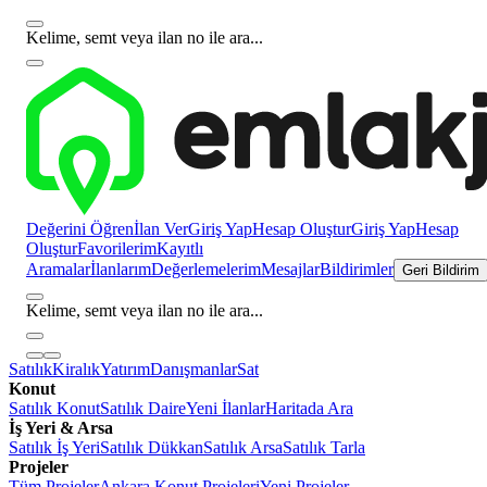
Kelime, semt veya ilan no ile ara...
Değerini Öğren
İlan Ver
Giriş Yap
Hesap Oluştur
Giriş Yap
Hesap
Oluştur
Favorilerim
Kayıtlı
Aramalar
İlanlarım
Değerlemelerim
Mesajlar
Bildirimler
Geri Bildirim
Kelime, semt veya ilan no ile ara...
Satılık
Kiralık
Yatırım
Danışmanlar
Sat
Konut
Satılık Konut
Satılık Daire
Yeni İlanlar
Haritada Ara
İş Yeri & Arsa
Satılık İş Yeri
Satılık Dükkan
Satılık Arsa
Satılık Tarla
Projeler
Tüm Projeler
Ankara Konut Projeleri
Yeni Projeler