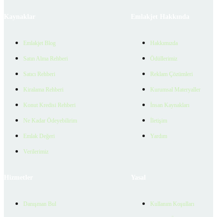
Kaynaklar
Emlakjet Hakkında
Emlakjet Blog
Hakkımızda
Satın Alma Rehberi
Ödüllerimiz
Satıcı Rehberi
Reklam Çözümleri
Kiralama Rehberi
Kurumsal Materyaller
Konut Kredisi Rehberi
İnsan Kaynakları
Ne Kadar Ödeyebilirim
İletişim
Emlak Değeri
Yardım
Verilerimiz
Hizmetler
Yasal
Danışman Bul
Kullanım Koşulları