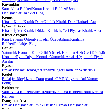
Kaynaklar
Satın Alma Rehberi
Konut Kredisi Rehberi
Uzman
Danışmanlar
Emlakjet Blog
Konut
Kiralık Konut
Kiralık Daire
Günlük Kiralık Daire
Haritada Ara
İş Yeri & Arsa
Kiralık İş Yeri
Kiralık Dükkan
Kiralık İş Yeri Piyasası
Kiralık Arsa
Kiracı Araçları
Kira Değerini Öğren
Ne Kadar Ödeyebilirim
Kiralama
Rehberi
Emlakjet Blog
İlanlar
Yatırımlık Konutlar
Kira Geliri Yüksek Konutlar
Hızlı Geri Dönüşlü
Konutlar
Fiyatı Düşen Konutlar
Yatırımlık Arsalar
Uygun m² Fiyatlı
Arsalar
Piyasa
Emlak Piyasası
Demografi Analizi
Değer Haritaları
Verilerimiz
Keşfet
Emlakjet Blog
Uzman Danışmanlar
GYF (Gayrimenkul Yatırım
Fonu)
Rehberler
Satın Alma Rehberi
Satıcı Rehberi
Kiralama Rehberi
Konut Kredisi
Rehberi
Danışman Ara
Emlak Danışmanları
Emlak Ofisleri
Uzman Danışmanlar