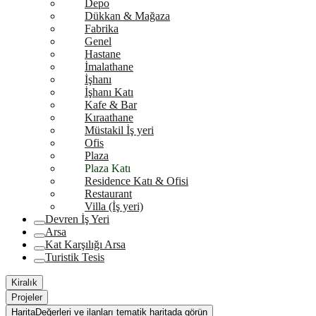
Depo
Dükkan & Mağaza
Fabrika
Genel
Hastane
İmalathane
İşhanı
İşhanı Katı
Kafe & Bar
Kıraathane
Müstakil İş yeri
Ofis
Plaza
Plaza Katı
Residence Katı & Ofisi
Restaurant
Villa (İş yeri)
Devren İş Yeri
Arsa
Kat Karşılığı Arsa
Turistik Tesis
Kiralık
Projeler
Harita
Değerleri ve ilanları tematik haritada görün