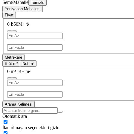
Semt/Mahalle
Temizle
Yeniyapan Mahallesi
Fiyat
0 ₺
50M+ ₺
—
Metrekare
Brüt m²
Net m²
0 m²
1B+ m²
—
Arama Kelimesi
Otomatik ara
İlan olmayan seçenekleri gizle