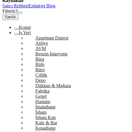
Kaynaklar
Satıcı Rehberi
Emlakjet Blog
Filtrele
3
Satılık
Konut
İş Yeri
Apartman Dairesi
Atölye
AVM
Benzin İstasyonu
Bina
Büfe
Büro
Çiftlik
Depo
Dükkan & Mağaza
Fabrika
Genel
Hastane
İmalathane
İşhanı
İşhanı Katı
Kafe & Bar
Kıraathane