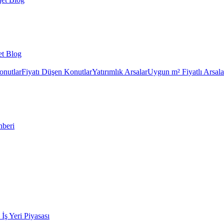
et Blog
onutlar
Fiyatı Düşen Konutlar
Yatırımlık Arsalar
Uygun m² Fiyatlı Arsala
hberi
k İş Yeri Piyasası