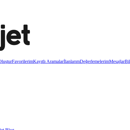
luştur
Favorilerim
Kayıtlı Aramalar
İlanlarım
Değerlemelerim
Mesajlar
Bi
et Blog