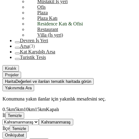
Müstakil İş yeri
Ofis
Plaza
Plaza Katı
Residence Katı & Ofisi
Restaurant
Villa (İş yeri)
Devren İş Yeri
Arsa
(3)
Kat Karşılığı Arsa
Turistik Tesis
Kiralık
Projeler
Harita
Değerleri ve ilanları tematik haritada görün
Yakınımda Ara
Konumuna yakın ilanlar için yakınlık mesafesini seç.
0.5km
5km
10km
15km
Kapalı
İl
Temizle
Kahramanmaraş
İlçe
Temizle
Onikişubat