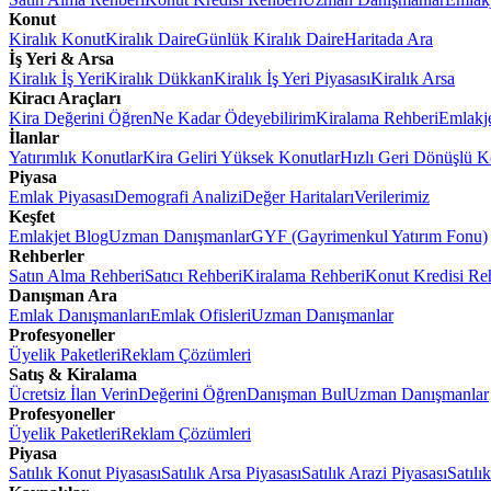
Konut
Kiralık Konut
Kiralık Daire
Günlük Kiralık Daire
Haritada Ara
İş Yeri & Arsa
Kiralık İş Yeri
Kiralık Dükkan
Kiralık İş Yeri Piyasası
Kiralık Arsa
Kiracı Araçları
Kira Değerini Öğren
Ne Kadar Ödeyebilirim
Kiralama Rehberi
Emlakj
İlanlar
Yatırımlık Konutlar
Kira Geliri Yüksek Konutlar
Hızlı Geri Dönüşlü K
Piyasa
Emlak Piyasası
Demografi Analizi
Değer Haritaları
Verilerimiz
Keşfet
Emlakjet Blog
Uzman Danışmanlar
GYF (Gayrimenkul Yatırım Fonu)
Rehberler
Satın Alma Rehberi
Satıcı Rehberi
Kiralama Rehberi
Konut Kredisi Re
Danışman Ara
Emlak Danışmanları
Emlak Ofisleri
Uzman Danışmanlar
Profesyoneller
Üyelik Paketleri
Reklam Çözümleri
Satış & Kiralama
Ücretsiz İlan Verin
Değerini Öğren
Danışman Bul
Uzman Danışmanlar
Profesyoneller
Üyelik Paketleri
Reklam Çözümleri
Piyasa
Satılık Konut Piyasası
Satılık Arsa Piyasası
Satılık Arazi Piyasası
Satılı