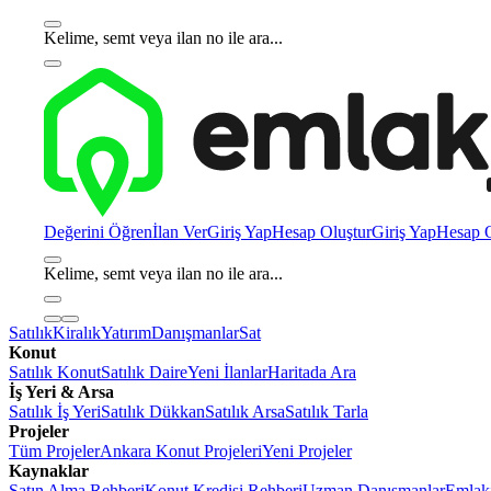
Kelime, semt veya ilan no ile ara...
Değerini Öğren
İlan Ver
Giriş Yap
Hesap Oluştur
Giriş Yap
Hesap O
Kelime, semt veya ilan no ile ara...
Satılık
Kiralık
Yatırım
Danışmanlar
Sat
Konut
Satılık Konut
Satılık Daire
Yeni İlanlar
Haritada Ara
İş Yeri & Arsa
Satılık İş Yeri
Satılık Dükkan
Satılık Arsa
Satılık Tarla
Projeler
Tüm Projeler
Ankara Konut Projeleri
Yeni Projeler
Kaynaklar
Satın Alma Rehberi
Konut Kredisi Rehberi
Uzman Danışmanlar
Emlakj