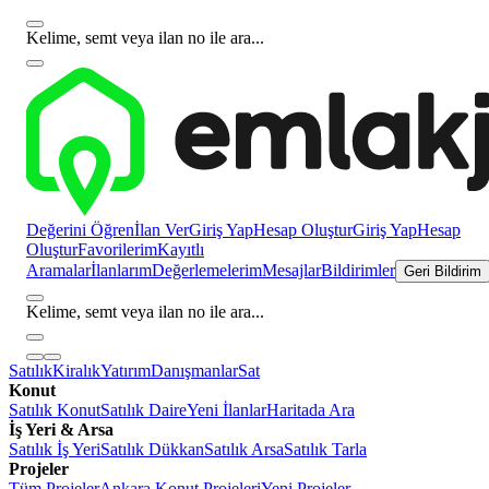
Kelime, semt veya ilan no ile ara...
Değerini Öğren
İlan Ver
Giriş Yap
Hesap Oluştur
Giriş Yap
Hesap
Oluştur
Favorilerim
Kayıtlı
Aramalar
İlanlarım
Değerlemelerim
Mesajlar
Bildirimler
Geri Bildirim
Kelime, semt veya ilan no ile ara...
Satılık
Kiralık
Yatırım
Danışmanlar
Sat
Konut
Satılık Konut
Satılık Daire
Yeni İlanlar
Haritada Ara
İş Yeri & Arsa
Satılık İş Yeri
Satılık Dükkan
Satılık Arsa
Satılık Tarla
Projeler
Tüm Projeler
Ankara Konut Projeleri
Yeni Projeler