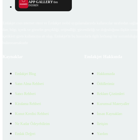
APP GALLERY
'den
İNDİRİN
Emlakjet.com internet sitesi ve Emlakjet mobil uygulamalarında kullanıcılar tarafından sağlana
ilan, bilgi, içerik ve görselin gerçekliği, orijinalliği, güvenilirliği ve doğruluğuna ilişkin soru
içerikleri giren kullanıcıya ait olup, Emlakjet'in bu hususlarla ilgili herhangi bir sorumluluğu
bulunmamaktadır.
Kaynaklar
Emlakjet Hakkında
Emlakjet Blog
Hakkımızda
Satın Alma Rehberi
Ödüllerimiz
Satıcı Rehberi
Reklam Çözümleri
Kiralama Rehberi
Kurumsal Materyaller
Konut Kredisi Rehberi
İnsan Kaynakları
Ne Kadar Ödeyebilirim
İletişim
Emlak Değeri
Yardım