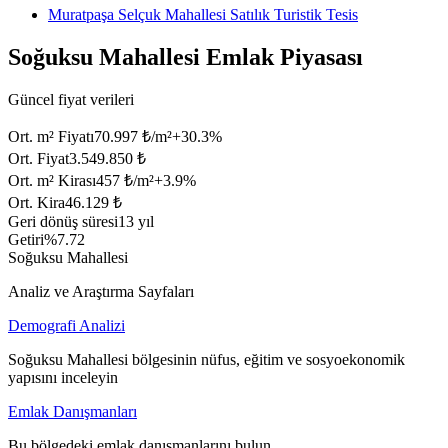
Muratpaşa Selçuk Mahallesi Satılık Turistik Tesis
Soğuksu Mahallesi Emlak Piyasası
Güncel fiyat verileri
Ort. m² Fiyatı
70.997 ₺/m²
+
30.3
%
Ort. Fiyat
3.549.850 ₺
Ort. m² Kirası
457 ₺/m²
+
3.9
%
Ort. Kira
46.129 ₺
Geri dönüş süresi
13 yıl
Getiri
%7.72
Soğuksu Mahallesi
Analiz ve Araştırma Sayfaları
Demografi Analizi
Soğuksu Mahallesi bölgesinin nüfus, eğitim ve sosyoekonomik
yapısını inceleyin
Emlak Danışmanları
Bu bölgedeki emlak danışmanlarını bulun