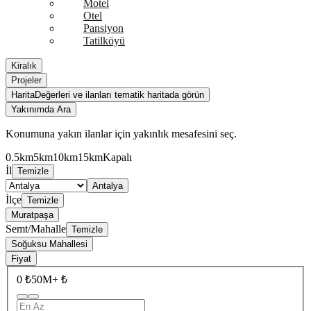
Motel
Otel
Pansiyon
Tatilköyü
Kiralık
Projeler
Harita
Değerleri ve ilanları tematik haritada görün
Yakınımda Ara
Konumuna yakın ilanlar için yakınlık mesafesini seç.
0.5km
5km
10km
15km
Kapalı
İl
Temizle
Antalya
İlçe
Temizle
Muratpaşa
Semt/Mahalle
Temizle
Soğuksu Mahallesi
Fiyat
0 ₺
50M+ ₺