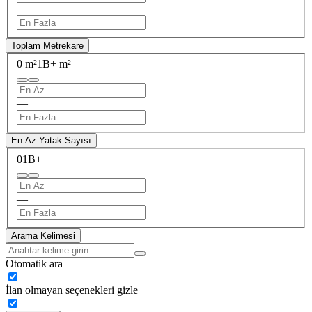
—
Toplam Metrekare
0 m²
1B+ m²
—
En Az Yatak Sayısı
0
1B+
—
Arama Kelimesi
Otomatik ara
İlan olmayan seçenekleri gizle