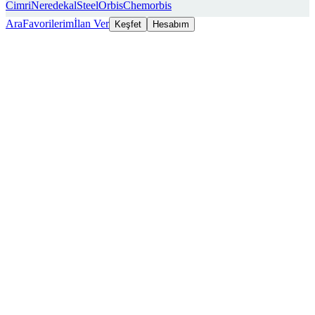
Cimri
Neredekal
SteelOrbis
Chemorbis
Ara
Favorilerim
İlan Ver
Keşfet
Hesabım