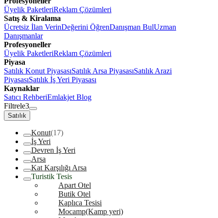
Profesyoneller
Üyelik Paketleri
Reklam Çözümleri
Satış & Kiralama
Ücretsiz İlan Verin
Değerini Öğren
Danışman Bul
Uzman
Danışmanlar
Profesyoneller
Üyelik Paketleri
Reklam Çözümleri
Piyasa
Satılık Konut Piyasası
Satılık Arsa Piyasası
Satılık Arazi
Piyasası
Satılık İş Yeri Piyasası
Kaynaklar
Satıcı Rehberi
Emlakjet Blog
Filtrele
3
Satılık
Konut
(17)
İş Yeri
Devren İş Yeri
Arsa
Kat Karşılığı Arsa
Turistik Tesis
Apart Otel
Butik Otel
Kaplıca Tesisi
Mocamp(Kamp yeri)