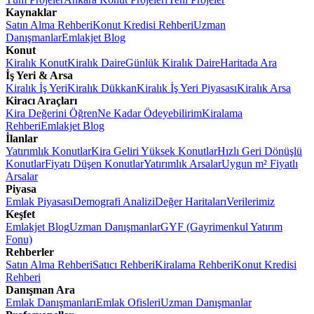
Kaynaklar
Satın Alma Rehberi
Konut Kredisi Rehberi
Uzman
Danışmanlar
Emlakjet Blog
Konut
Kiralık Konut
Kiralık Daire
Günlük Kiralık Daire
Haritada Ara
İş Yeri & Arsa
Kiralık İş Yeri
Kiralık Dükkan
Kiralık İş Yeri Piyasası
Kiralık Arsa
Kiracı Araçları
Kira Değerini Öğren
Ne Kadar Ödeyebilirim
Kiralama
Rehberi
Emlakjet Blog
İlanlar
Yatırımlık Konutlar
Kira Geliri Yüksek Konutlar
Hızlı Geri Dönüşlü
Konutlar
Fiyatı Düşen Konutlar
Yatırımlık Arsalar
Uygun m² Fiyatlı
Arsalar
Piyasa
Emlak Piyasası
Demografi Analizi
Değer Haritaları
Verilerimiz
Keşfet
Emlakjet Blog
Uzman Danışmanlar
GYF (Gayrimenkul Yatırım
Fonu)
Rehberler
Satın Alma Rehberi
Satıcı Rehberi
Kiralama Rehberi
Konut Kredisi
Rehberi
Danışman Ara
Emlak Danışmanları
Emlak Ofisleri
Uzman Danışmanlar