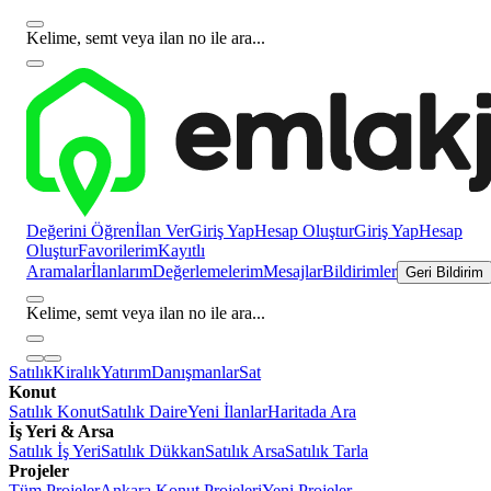
Kelime, semt veya ilan no ile ara...
Değerini Öğren
İlan Ver
Giriş Yap
Hesap Oluştur
Giriş Yap
Hesap
Oluştur
Favorilerim
Kayıtlı
Aramalar
İlanlarım
Değerlemelerim
Mesajlar
Bildirimler
Geri Bildirim
Kelime, semt veya ilan no ile ara...
Satılık
Kiralık
Yatırım
Danışmanlar
Sat
Konut
Satılık Konut
Satılık Daire
Yeni İlanlar
Haritada Ara
İş Yeri & Arsa
Satılık İş Yeri
Satılık Dükkan
Satılık Arsa
Satılık Tarla
Projeler
Tüm Projeler
Ankara Konut Projeleri
Yeni Projeler