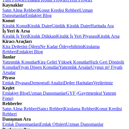
Kaynaklar
Satın Alma Rehberi
Konut Kredisi Rehberi
Uzman
Danışmanlar
Emlakjet Blog
Konut
Kiralık Konut
Kiralık Daire
Günlük Kiralık Daire
Haritada Ara
İş Yeri & Arsa
Kiralık İş Yeri
Kiralık Dükkan
Kiralık İş Yeri Piyasası
Kiralık Arsa
Kiracı Araçları
Kira Değerini Öğren
Ne Kadar Ödeyebilirim
Kiralama
Rehberi
Emlakjet Blog
İlanlar
Yatırımlık Konutlar
Kira Geliri Yüksek Konutlar
Hızlı Geri Dönüşlü
Konutlar
Fiyatı Düşen Konutlar
Yatırımlık Arsalar
Uygun m² Fiyatlı
Arsalar
Piyasa
Emlak Piyasası
Demografi Analizi
Değer Haritaları
Verilerimiz
Keşfet
Emlakjet Blog
Uzman Danışmanlar
GYF (Gayrimenkul Yatırım
Fonu)
Rehberler
Satın Alma Rehberi
Satıcı Rehberi
Kiralama Rehberi
Konut Kredisi
Rehberi
Danışman Ara
Emlak Danışmanları
Emlak Ofisleri
Uzman Danışmanlar