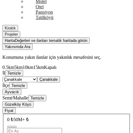
Motel
Otel
Pansiyon
Tatilköyü
Kiralık
Projeler
Harita
Değerleri ve ilanları tematik haritada görün
Yakınımda Ara
Konumuna yakın ilanlar için yakınlık mesafesini seç.
0.5km
5km
10km
15km
Kapalı
İl
Temizle
Çanakkale
İlçe
Temizle
Ayvacık
Semt/Mahalle
Temizle
Güzelköy Köyü
Fiyat
0 ₺
50M+ ₺