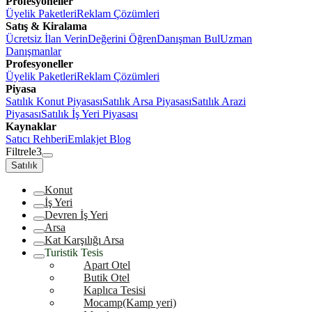
Profesyoneller
Üyelik Paketleri
Reklam Çözümleri
Satış & Kiralama
Ücretsiz İlan Verin
Değerini Öğren
Danışman Bul
Uzman
Danışmanlar
Profesyoneller
Üyelik Paketleri
Reklam Çözümleri
Piyasa
Satılık Konut Piyasası
Satılık Arsa Piyasası
Satılık Arazi
Piyasası
Satılık İş Yeri Piyasası
Kaynaklar
Satıcı Rehberi
Emlakjet Blog
Filtrele
3
Satılık
Konut
İş Yeri
Devren İş Yeri
Arsa
Kat Karşılığı Arsa
Turistik Tesis
Apart Otel
Butik Otel
Kaplıca Tesisi
Mocamp(Kamp yeri)