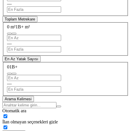
—
Toplam Metrekare
0 m²
1B+ m²
—
En Az Yatak Sayısı
0
1B+
—
Arama Kelimesi
Otomatik ara
İlan olmayan seçenekleri gizle