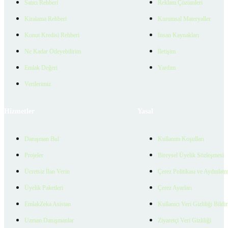
Satıcı Rehberi
Reklam Çözümleri
Kiralama Rehberi
Kurumsal Materyaller
Konut Kredisi Rehberi
İnsan Kaynakları
Ne Kadar Ödeyebilirim
İletişim
Emlak Değeri
Yardım
Verilerimiz
Hizmetler
Yasal
Danışman Bul
Kullanım Koşulları
Projeler
Bireysel Üyelik Sözleşmesi
Ücretsiz İlan Verin
Çerez Politikası ve Aydınlat
Üyelik Paketleri
Çerez Ayarları
EmlakZeka Asistan
Kullanıcı Veri Gizliliği Bildi
Uzman Danışmanlar
Ziyaretçi Veri Gizliliği