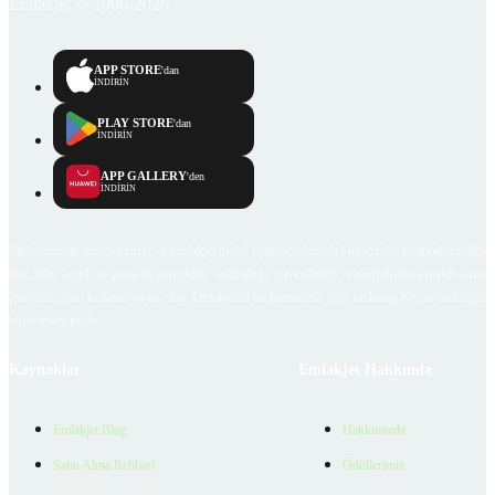
Emlakjet © 2006-2026
APP STORE
'dan
İNDİRİN
PLAY STORE
'dan
İNDİRİN
APP GALLERY
'den
İNDİRİN
Emlakjet.com internet sitesi ve Emlakjet mobil uygulamalarında kullanıcılar tarafından sağlana
ilan, bilgi, içerik ve görselin gerçekliği, orijinalliği, güvenilirliği ve doğruluğuna ilişkin soru
içerikleri giren kullanıcıya ait olup, Emlakjet'in bu hususlarla ilgili herhangi bir sorumluluğu
bulunmamaktadır.
Kaynaklar
Emlakjet Hakkında
Emlakjet Blog
Hakkımızda
Satın Alma Rehberi
Ödüllerimiz