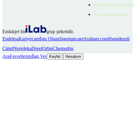
Müşteri Yetkilisi Veri Gizlili
Aday Aydınlatma Metni
Emlakjet bir
grup şirketidir.
Endeksa
Kariyer.net
İşin Olsun
Sigortam.net
Arabam.com
Hangikredi
Cimri
Neredekal
SteelOrbis
Chemorbis
Ara
Favorilerim
İlan Ver
Keşfet
Hesabım